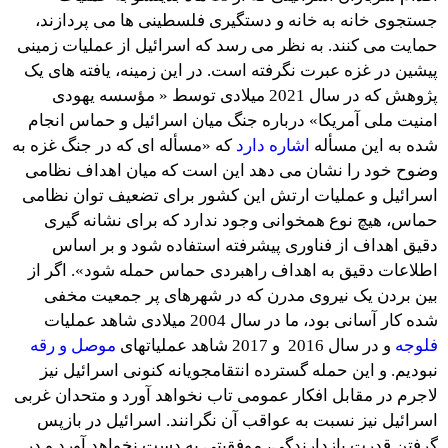
جستجوی خانه به خانه و دستگیری فلسطینی ها می پردازند،
حمایت می کنند. به نظر می رسد که اسرائیل از عملیات زمینی
پیشین در غزه عبرت نگرفته است. در این زمینه، یافته های یک
پژوهش که در سال 2021 میلادی توسط « مؤسسه یهودی
امنیت ملی آمریکا» درباره جنگ میان اسرائیل و حماس انجام
شده به این مسأله
اشاره دارد
که «مسأله ای که در جنگ غزه به
وضوح خود را نشان می دهد این است که میان اهداف نظامی
اسرائیل و عملیات ارتش این کشور برای تضعیف توان نظامی
حماس، هیچ نوع همخوانی وجود ندارد که برای نشانه گیری
دقیق اهداف از فناوری پیشرفته استفاده شود و بر اساس
اطلاعات دقیق به اهداف راهبردی حماس حمله شود». اگر از
بین بردن یک نیروی مدرن که در شهرهای پر جمعیت مخفی
شده کار آسانی بود، ما در سال 2004 میلادی شاهد عملیات
فلوجه
و در سال 2016 و 2017 شاهد عملیاتهای
موصل و رقه
نبودیم. و این حمله گسترده انتقامجویانه کنونی اسرائیل نیز
لاجرم در مقابل افکار عمومی تاب نخواهد آورد و متحدان غربی
اسرائیل نیز نسبت به عواقب آن نگرانند. اسرائیل در بازپس
گرفتن قدرت بازدارندگی، موفقیتی به دست نخواهد آورد و در