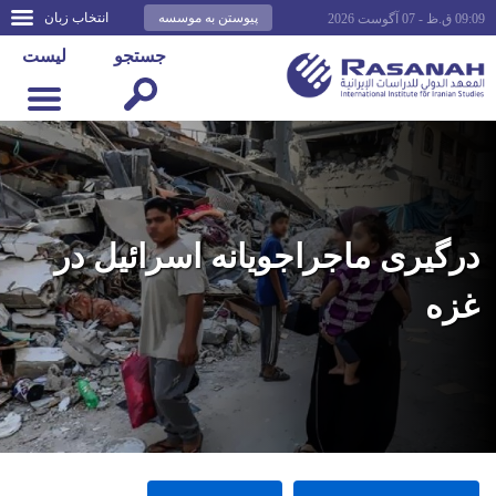
پیوستن به موسسه
انتخاب زبان
09:09 ق.ظ - 07 آگوست 2026
جستجو
لیست
درگیری ماجراجویانه اسرائیل در
غزه