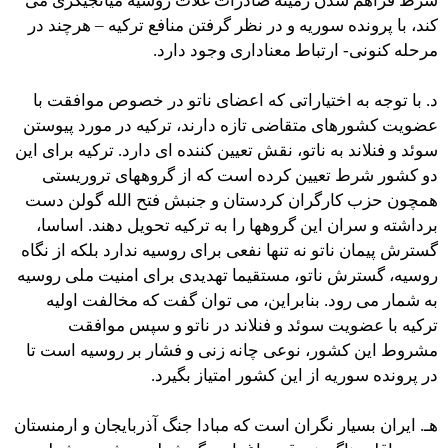
شرط فراهم شدن زمینه صادرات غلات روسیه میانجیگری می
کند، با پرونده سوریه و در نظر گرفتن منافع ترکیه – هرچند در
مرحله کنونی- ارتباط معناداری وجود دارد.
د. با توجه به اختیاراتی که اعضای ناتو در خصوص موافقت با
عضویت کشورهای متقاضی تازه دارند، ترکیه در مورد پیوستن
سوئد و فنلاند به ناتو، نقش تعیین کننده ای دارد. ترکیه برای این
دو کشور شرط تعیین کرده است که از گروههای تروریستی
همچون حزب کارگران کردستان و جنبش فتح الله گولن دست
برداشته و سران این گروهها را به ترکیه تحویل دهند. اساسا،
گسترش پیمان ناتو نه تنها نفعی برای روسیه ندارد بلکه از نگاه
روسیه، گسترش ناتو، مستقیما تهدیدی برای امنیت ملی روسیه
به شمار می رود. بنابراین، می توان گفت که مخالفت اولیه
ترکیه با عضویت سوئد و فنلاند در ناتو و سپس موافقت
مشروط این کشور، نوعی چانه زنی و فشار بر روسیه است تا
در پرونده سوریه از این کشور امتیاز بگیرد.
هـ. ایران بسیار نگران است که مبادا جنگ آذربایجان و ارمنستان