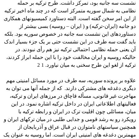
نشست سه جانبه بود، تمرکز داشت. طرح ترکیه بر حمله
نظامی به شمال سوریه متمرکز است که در چند ماه اخیر ترکیه
از این امر سخن گفته است. البته دستاورد کمیسیونهای همکاری
دو جانبه (ایران-ترکیه) و ( ایران – روسیه) بسی بیشتر از
دستاوردهای این نشست سه جانبه در خصوص سوریه بود. بلکه
باید گفت سه طرف در این نشست حتی بر یک جزء بسیار اندک
آن یعنی حمله نظامی احتمالی ترکیه نیز هم رأی نبودند. در
حالیکه روسیه و ایران مخالفت خود را با این حمله ابراز کردند،
ترکیه از لغو این طرح سخنی به میان نیاورد. 1 2
علاوه بر پرونده سوریه، سه طرف در مورد مسائل امنیتی مهم
دیگری دغدغه های مشترکی دارند. که از جمله آنها می توان به
مهاجرت غیر قانونی، مسأله قاچاق در مرزهای ایران و ترکیه،
فعالیتهای اطلاعاتی ایران در داخل ترکیه اشاره نمود. در این
میان، مسائلی چون اقلیت ترک در ایران و رابطه ترکیه با
رویکرد رو به رشد قومی و جدایی طلبی در میان ترکهای ایران و
همچنین سیاستهای نامتوازن در قبال عراق و آذربایجان از
مهمترین دغدغه های امنیتی ایران است. اما روسیه به عنوان یک