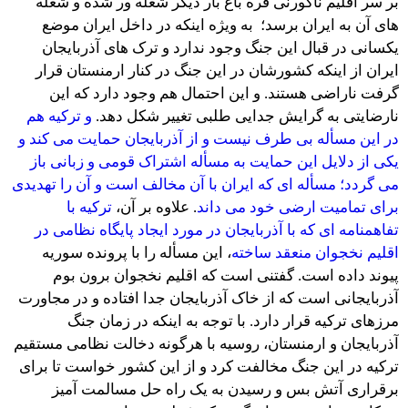
بر سر اقلیم ناگورنی قره باغ بار دیگر شعله ور شده و شعله
های آن به ایران برسد؛ به ویژه اینکه در داخل ایران موضع
یکسانی در قبال این جنگ وجود ندارد و ترک های آذربایجان
ایران از اینکه کشورشان در این جنگ در کنار ارمنستان قرار
گرفت ناراضی هستند. و این احتمال هم وجود دارد که این
نارضایتی به گرایش جدایی طلبی تغییر شکل دهد.
و ترکیه هم
در این مسأله بی طرف نیست و از آذربایجان حمایت می کند و
یکی از دلایل این حمایت به مسأله اشتراک قومی و زبانی باز
می گردد؛ مسأله ای که ایران با آن مخالف است و آن را تهدیدی
برای تمامیت ارضی خود می داند
. علاوه بر آن،
ترکیه با
تفاهمنامه ای که با آذربایجان در مورد ایجاد پایگاه نظامی در
اقلیم نخجوان منعقد ساخته
، این مسأله را با پرونده سوریه
پیوند داده است. گفتنی است که اقلیم نخجوان برون بوم
آذربایجانی است که از خاک آذربایجان جدا افتاده و در مجاورت
مرزهای ترکیه قرار دارد. با توجه به اینکه در زمان جنگ
آذربایجان و ارمنستان، روسیه با هرگونه دخالت نظامی مستقیم
ترکیه در این جنگ مخالفت کرد و از این کشور خواست تا برای
برقراری آتش بس و رسیدن به یک راه حل مسالمت آمیز