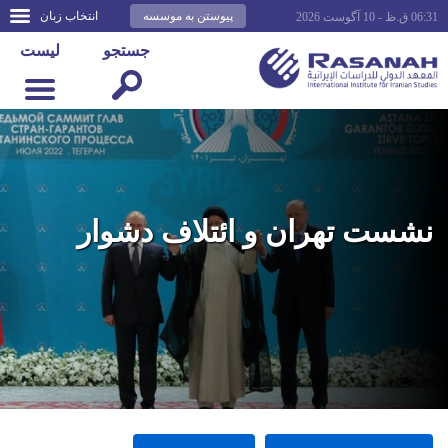
پیوستن به موسسه
انتخاب زبان
06:31 ق.ظ - 10 آگوست 2026
جستجو
لیست
نشست تهران و ائتلاف دشوار