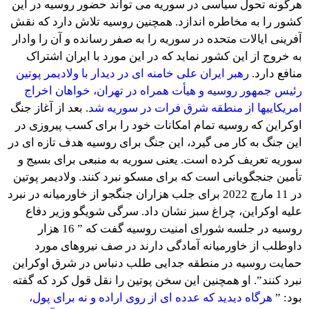
هرگونه تحول سیاسی در سوریه می تواند حضور روسیه در این
کشور را به مخاطره اندازد. همچنین روسیه تلاش دارد که نقش
آفرینی ایالات متحده در سوریه را به صفر رسانده و آن را وادار
به خروج از این کشور نماید که در این مورد با ایران اشتراک
منافع دارد.
رهبر ایران علی خامنه ای در دیدار با ولادیمر پوتین
رئیس جمهور روسیه و هیأت همراه در تهران، خواهان اخراج
امریکاییها از منطقه شرق فرات در سوریه شد
. بعد از آغاز جنگ
اوکراین که روسیه تمام امکانات خود را برای کسب پیروزی در
این جنگ به کار می گیرد، این جنگ برای روسیه هدف تازه ای در
سوریه تعریف کرده است. یعنی سوریه به منبعی برای بسیج و
تأمین جنجگویانی است که برای مسکو نبرد کنند. ولادیمر پوتین
در 11 مارچ 2022 برای جلب هزاران جنگجو از خاورمیانه در نبرد
علیه اوکراین، چراغ سبز نشان داد. سرگی شویگو وزیر دفاع
روسیه در جلسه شورای امنیت روسیه گفت که ” 16 هزار
داوطلب از خاورمیانه آمادگی دارند در صف نیروهای مورد
حمایت روسیه در منطقه جدایی طلب دنباس در شرق اوکراین
نبرد کنند”. او همچنین این سخن پوتین را نقل قول کرد که گفته
بود: ”
هرگاه دیدید که عدده ای از روی اراده و نه برای پول،