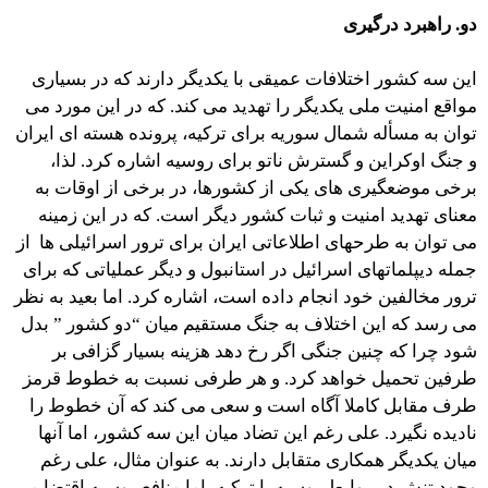
دو. راهبرد درگیری
این سه کشور اختلافات عمیقی با یکدیگر دارند که در بسیاری
مواقع امنیت ملی یکدیگر را تهدید می کند. که در این مورد می
توان به مسأله شمال سوریه برای ترکیه، پرونده هسته ای ایران
و جنگ اوکراین و گسترش ناتو برای روسیه اشاره کرد. لذا،
برخی موضعگیری های یکی از کشورها، در برخی از اوقات به
معنای تهدید امنیت و ثبات کشور دیگر است. که در این زمینه
می توان به طرحهای اطلاعاتی ایران برای ترور اسرائیلی ها از
جمله دیپلماتهای اسرائیل در استانبول و دیگر عملیاتی که برای
ترور مخالفین خود انجام داده است، اشاره کرد. اما بعید به نظر
می رسد که این اختلاف به جنگ مستقیم میان “دو کشور ” بدل
شود چرا که چنین جنگی اگر رخ دهد هزینه بسیار گزافی بر
طرفین تحمیل خواهد کرد. و هر طرفی نسبت به خطوط قرمز
طرف مقابل کاملا آگاه است و سعی می کند که آن خطوط را
نادیده نگیرد. علی رغم این تضاد میان این سه کشور، اما آنها
میان یکدیگر همکاری متقابل دارند. به عنوان مثال، علی رغم
وجود تنش در روابط روسیه با ترکیه، اما منافع روسیه اقتضا می