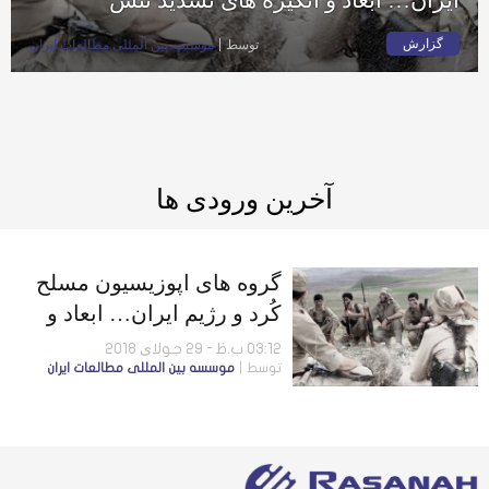
گزارش
توسط
موسسه بين المللى مطالعات ايران
آخرین ورودی ها
گروه های اپوزیسیون مسلح
کُرد و رژیم ایران… ابعاد و
انگیزه های تشدید تنش
03:12 ب.ظ - 29 جولای 2018
توسط
موسسه بين المللى مطالعات ايران