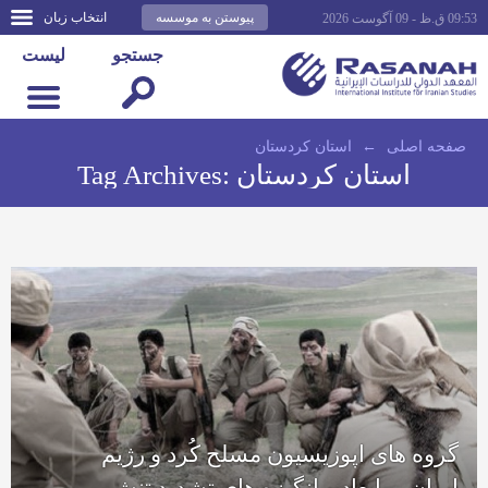
پیوستن به موسسه
انتخاب زبان
09:53 ق.ظ - 09 آگوست 2026
جستجو
لیست
صفحه اصلى
←
استان کردستان
استان کردستان
Tag Archives:
گروه های اپوزیسیون مسلح کُرد و رژیم
ایران… ابعاد و انگیزه های تشدید تنش