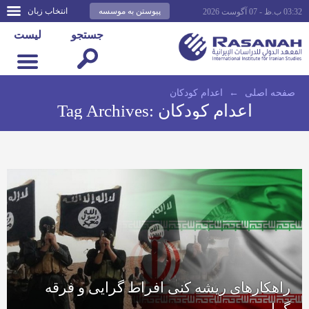
پیوستن به موسسه
انتخاب زبان
03:32 ب.ظ - 07 آگوست 2026
جستجو
لیست
صفحه اصلى
←
اعدام کودکان
اعدام کودکان
Tag Archives:
راهکارهای ریشه کنی افراط گرایی و فرقه
گرایی