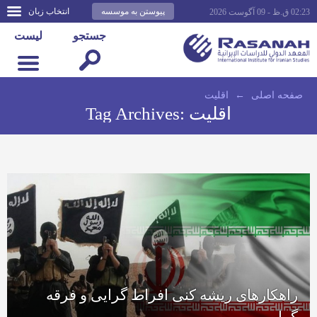
پیوستن به موسسه
انتخاب زبان
02:23 ق.ظ - 09 آگوست 2026
جستجو
لیست
صفحه اصلى
←
اقلیت
اقلیت
Tag Archives:
راهکارهای ریشه کنی افراط گرایی و فرقه
گرایی