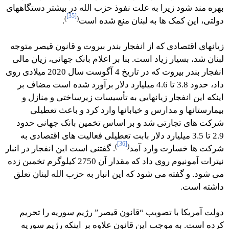
بهره مند شود زیرا به علت نفوذ حزب الله در بیشتر دستگاههای
[35]
)
(
دولتی، این کمک ها به لبنان منع شده است
.
زیانهای اقتصادی که از انفجار بندر بیروت و قانون قیصر متوجه
لبنان شد، بسیار زیاد است. بنا بر اعلام بانک جهانی، زیان مالی
انفجار بندر بیروت که در تاریخ 4 آگوست سال 2020 میلادی روی
داد، حدود 3.8 تا 4.6 میلیارد دلار برآورد شده است مضاف بر
اینکه این انفجار زیانهایی به تأسیسات زیرساختی و منازل و
بیمارستانها و مدارس و خیابانها وارد کرد و باعث تعطیلی
شرکت های تجارتی شد و بر اساس تخمین بانک جهانی حدود
2.9 تا 3.5 میلیارد دلار بابت تعطیلی فعالیت های اقتصادی به
[36]
)
(
شرکت ها خسارت وارد آمد
. گفتنی است این انفجار در انبار
نیترات آمونیوم روی داد که مقدار آن 2750 کیلوگرم تخمین زده
می شود. و گفته می شود که این انبار به حزب الله لبنان تعلق
داشته است.
دولت آمریکا با تصویب “قانون قیصر” رژیم سوریه را تحریم
کرده است. به موجب این قانون علاوه بر اینکه رژیم سوریه