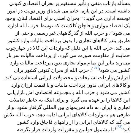
مسأله بازتاب منفی و تأثیر مستقیم بر بحران اقتصادی کنونی
داشته است. در این باره، خانم می شدیاق وزیر دولت در امور
توسعه اداری می گوید: ” بحران اصلی برای اقتصاد لبنان، وجود
یک اقتصاد موازی و قاچاق کالاست که توسط حزب الله اداره
می شود”، و حزب الله از گذرگاههای غیر رسمی و حتی از
طریق بندر کالاهای تجاری را بدون پرداخت مالیات وارد کشور
می کند. حزب الله با این دلیل که واردات این کالا در چهارچوب
حمایت از مقاومت صورت می گیرد، از پرداخت مالیات سر باز
می زند بنابر این تمام مواد تجاری بدون پرداخت مالیات وارد
[32]
)
(
کشور می شود
. حزب الله از بحران کنونی کشور برای
افزایش واردات تسلیحات و محصولات ایرانی استفاده می کند.
و کالاهای ایرانی بدون پرداخت مالیات و با قیمت ارزان وارد
کشور می شود و حزب الله و مجموعه اقتصادی اش بازاریابی
این کالاها را بر عهده می گیرد. و برای اینکه به خاطر تعاملات
تجاری با ایران، به دام تحریمهای بین المللی گرفتار نشود، و از
طرفی هم به واردات کالاهای ایرانی ادامه دهد، حزب الله تلاش
می کند که کالاهای ایرانی را از راههای قاچاق وارد کشور
[33]
)
(
کند
تا مشمول قوانین و مقررات واردات قرار نگرفته