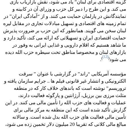
گزینه اقتصادی برای لبنان” یاد می شود، نقش بازاریاب بازی
می کند. و این طرح را دبیر کل حزب و وزرای آن در کابینه و
نمایندگانش در پارلمان حمایت می کنند. و از “آمادگی ایران” در
تمام زمینه های اقتصادی و تسهیل مبادلات تجاری در مقابل لیره
لبنان سخن می گویند. همانطور که این حزب بر ضرورت پذیرش
حمایت اقتصادی ایران و تسهیلاتی که ارائه می کند، تأکید دارد و
ما شاهد هستیم که اقلام دارویی و غذایی ایرانی به وفور در
بازارهای لبنان و مخصوصا مناطق تحت سیطره حزب الله دیده
[12]
)
(
می شود
.
مؤسسه آمریکایی “راند” در گزارشی با عنوان ” سرقت
الکترونیکی و انتشار غیر قانونی فیلم ها .. جرایم سازمان یافته و
تروریسم” نوشته است که باندهای خلاف کار که در منطقه
مثلث مرزی بین برزیل، آرژانتین و پارگوئه فعالیت دارند،
عملیات و فعالیت های حزب الله را تأمین مالی می کنند. در این
گزارش تأکید شده است که این منطقه به مرکز مالی برای
تأمین مالی فعالیت های حزب الله بدل شده است. و سالانه
مبالغ مالی کلانی که تقریبا 20 میلیون دلار تخمین زده می شود،