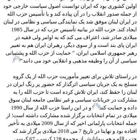
اولین کشوری بود که ایران توانست اصول سیاست خارجی خود
از جمله صدور انقلاب را در آن پیاده کند و با تأسیس حزب الله
در ایران لبنان موفق شد یک نمایندگی سیاسی و نظامی در لبنان
ایجاد کند. حزب الله در بیانیه تأسیس حزب که در سال 1985
میلادی صادر شد، اعتراف می کند که به اوامر ولی فقیه در
ایران پای بند است و از سوی دیگر، رهبران ایران هم به تعبیر
رهبر جمهوری اسلامی ایران، ” حمایت از حزب الله و پشتیبانی
[2]
)
(
سیاسی از آن را وظیفه مذهبی و انقلابی خود می دانند”
.
‏در راستای تلاش برای تغییر مأموریت حزب الله از یک گروه
مسلح به یک جریان سیاسی اثرگذار که حضور پر رنگ ایران در
لبنان را حفظ کند، ایران تلاش کرده است تا حزب الله را به
مشارکت در جریانات سیاسی و غیر نظامی جامعه لبنان سوق
[3]
)
(
داده و حمایت کند
و در این راستا حزب الله از سال 1990
میلادی در تمام انتخابات برگزار شده مشارکت داشته است؛ از
جمله انتخابات پارلمانی اخیر که از سال 2009 میلادی به تأخیر
افتاده بود و نهایتا در تاریخ 7 می 2018 میلادی برگزار شد که
حزب الله و هم پیمانانش از مجموع 128 کرسی، 67 کرسی