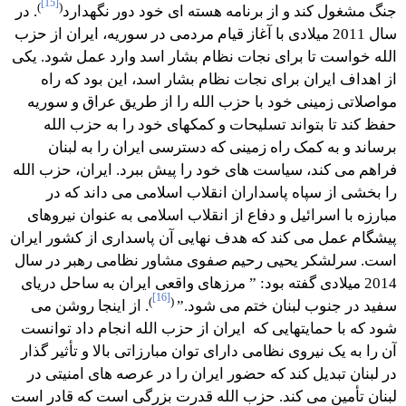
[15]
)
(
جنگ مشغول کند و از برنامه هسته ای خود دور نگهدارد
. در
سال 2011 میلادی با آغاز قیام مردمی در سوریه، ایران از حزب
الله خواست تا برای نجات نظام بشار اسد وارد عمل شود. یکی
از اهداف ایران برای نجات نظام بشار اسد، این بود که راه
مواصلاتی زمینی خود با حزب الله را از طریق عراق و سوریه
حفظ کند تا بتواند تسلیحات و کمکهای خود را به حزب الله
برساند و به کمک راه زمینی که دسترسی ایران را به لبنان
فراهم می کند، سیاست های خود را پیش ببرد. ایران، حزب الله
را بخشی از سپاه پاسداران انقلاب اسلامی می داند که در
مبارزه با اسرائیل و دفاع از انقلاب اسلامی به عنوان نیروهای
پیشگام عمل می کند که هدف نهایی آن پاسداری از کشور ایران
است. سرلشکر یحیی رحیم صفوی مشاور نظامی رهبر در سال
2014 میلادی گفته بود: ” مرزهای واقعی ایران به ساحل دریای
[16]
)
(
سفید در جنوب لبنان ختم می شود.”
. از اینجا روشن می
شود که با حمایتهایی که ایران از حزب الله انجام داد توانست
آن را به یک نیروی نظامی دارای توان مبارزاتی بالا و تأثیر گذار
در لبنان تبدیل کند که حضور ایران را در عرصه های امنیتی در
لبنان تأمین می کند. حزب الله قدرت بزرگی است که قادر است