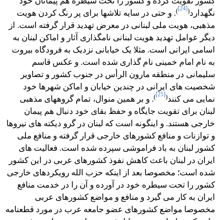
کشور تقویت کرده و کشور را تحت سیطره هم پیمانان خود
[24]
)
(
نگهدارد
. و حتی در سایه تلاشها برای پر رنگ کردن هویت
مذهبی، هویت ملی لبنانی در معرض تهدید قرار گرفته است. از
دیگر عوامل تهدید هویت لبنانی نامگذاری آثار و اماکن لبنان به
اسامی ایرانی است. مثلا یک خیابانی نزدیک به فرودگاه بیروت
به نام امام خمینی نام گذاری شده است. و عکس قاسم
سلیمانی در منطقه مارون الرأس در جنوب کشور و تصاویر
شخصیت های ایرانی در چندین خیابان و اماکن شهرها خود
[25]
)
(
نمایی می کنند
. و بر همین منوال، تمام گروههای مذهبی
لبنان برای تقویت جایگاه و حفظ بقای خود دنبال هم پیمان
خارجی هستند. و اینگونه است که لبنان در گرو دیکته های نیروها
و توازنات و منافع کشورهای خارجی قرار گرفته و منافع ملی
کشور لبنان به باد فراموشی سپرده شده است. فعالیت های
ایران در لبنان باعث کاهش نفوذ کشورهای عربی در این کشور
شده است؛ مخصوصا بعد از اینکه حزب الله رویکردهای خارجی
کشور را تحت سیطره خود در آورده و آن را در خدمت منافع
ایران به کار می گیرد و منافع و مواضع کشورهای عربی
مخصوصا مواضع کشورهای عضو جامعه عرب در مورد قطعنامه