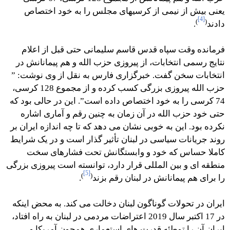
یعنی بیش از نیمی از کرسیهای مجلس را به خود اختصاص
[4]
)
(
دادند
.
فرمانده وقت سپاه قدس قاسم سلیمانی حتی قبل از اعلام
نتایج رسمی انتخابات، از پیروزی حزب الله و هم پیمانانش در
انتخابات سخن گفت. خبرگزاری فارس به نقل از وی نوشت: ”
حزب الله پیروزی بزرگی کسب کرده و از مجموع 128 کرسی،
74 کرسی را به خود اختصاص داده است”. این در حالی بود که
حتی خود حزب الله در آن زمان به چنین رقم و آماری اشاره
نکرده بود. این به خوبی نشان می دهد که تا چه اندازه ایران بر
روند جریانات سیاسی در لبنان تأثیر گذار است و در یک شرایط
کاملا حساس که خود و وابستگانش تحت فشارهای سخت
منطقه ای و بین المللی قرار دارد، توانسته است پیروزی بزرگی
[5]
)
(
را برای هم پیمانانش در لبنان رقم بزند
.
ایران در تحولات گوناگون لبنان دخالت می کند. به محض اینکه
در 17 اکتبر سال 2019 اعتراضات مردمی در لبنان به راه افتاد،
ایران آن را توطئه قدرت های استعماری همچون آمریکا و