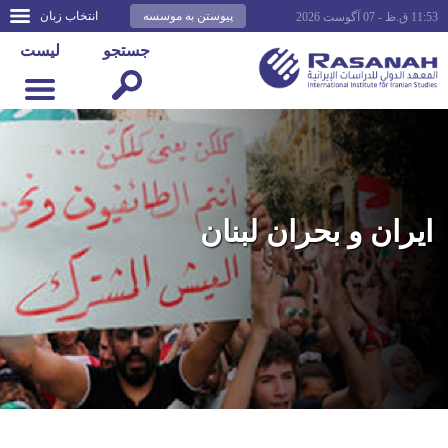
پیوستن به موسسه
انتخاب زبان
11:53 ق.ظ - 07 آگوست 2026
جستجو
لیست
ایران و بحران لبنان