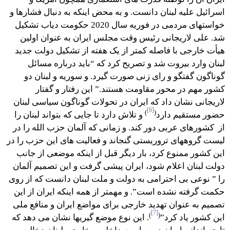
اسرائیل علیه لبنان دانست. و به محض اینکه به دنبال فشارها و
خواستهای مردمی در فوریه سال 2020 حکومت دیاب تشکیل
شد. علی لاریجانی رئیس وقت مجلس ایران به عنوان اولین
هیأت خارجی با فاصله كمتر از یک هفته از تشکیل دولت جدید
لبنان وارد بیروت شد و تصریح کرد که “باید درباره مسائل
گوناگون گفتگو و رای زنی صورت گیرد. و سوریه و لبنان دو
کشور مهم در محور مقاومت هستند.” این رفتار و گفتار
لاریجانی نشان داد که ایران در تحولات گوناگون سیاسی لبنان
[6]
)
(
حضور مستقیم دارد
و تلاش دارد تا جایی که بتواند لبنان را
از کشورهای عربی دور کند. و زمانی که آلمان حزب الله را در
لیست گروههای تروریستی گنجاند و فعالیت های این حزب را در
این کشور ممنوع کرد، بار دیگر قبل از اینکه موضعی از جانب
دولت لبنان اعلام شود، ایران پیشی گرفت و این تصمیم آلمان
را ” نوعی بی احترامی به دولت و ملت لبنان دانست که از روی
حکمت گرفته نشده است”. و مهمتر از همه اینکه ایران از این
تصمیم به عنوان تهدید خارجی برای مواضع ایران و منافع ملی
[7]
)
(
این کشور یاد کرد”
. این نوع موضع گیریها نشان می دهد که