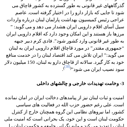
گذرگاههای غیر قانونی به طور گسترده به کشور قاچاق می
شود تا جایی که بازار دارو را در اختیار گرفته است. عاصم
عراجی رئیس کمیسیون بهداشت پارلمان لبنان درباره واردات
سیل آسای اقلام دارویی ایران هشدار می دهد و می گوید: ”
مرزها باز هستند و این امکان وجود دارد که اقلام دارویی ایران
به طور غیر قانونی وارد کشور شود”. فادی کرم دبیر جبهه
“جمهوری مقتدر” در مورد قاچاق اقلام دارویی ایران به لبنان
می گوید:” ایران تلاش می کند اقتصاد لبنان را در خدمت منافع
خود به کار گیرد. سالانه از قاچاق دارو به لبنان، 150 میلیون دلار
[38]
)
(
سود نصیب ایران می شود”
.
3- وخامت تهدیدات خارجی و چالشهای داخلی
امنیت و ثبات لبنان نیز از پیامدهای دخالت ایران در امان نمانده
است. علی رغم حضور حزب الله در فعالیت های سیاسی
کشور، اما نیروهای نظامی این گروه همچنان خارج از کنترل
حکومت لبنان است و این خود، یک بحرانی است که امنیت ملی
لبنان را تهدید می کند و مایه نگرانی جامعه و حکومت لبنان را