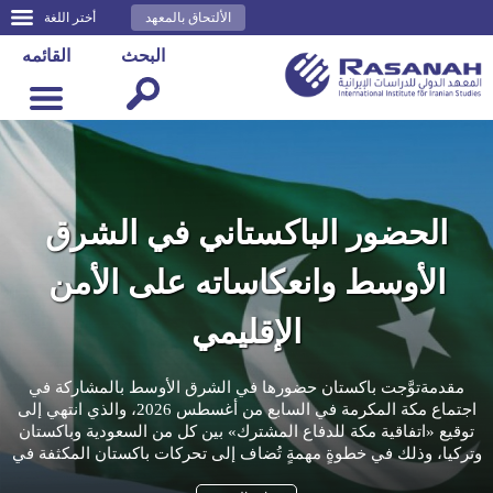
الألتحاق بالمعهد
أختر اللغة
البحث
القائمه
الحضور الباكستاني في الشرق
الأوسط وانعكاساته على الأمن
الإقليمي
مقدمةتوَّجت باكستان حضورها في الشرق الأوسط بالمشاركة في
اجتماع مكة المكرمة في السابع من أغسطس 2026، والذي انتهي إلى
توقيع «اتفاقية مكة للدفاع المشترك» بين كل من السعودية وباكستان
وتركيا، وذلك في خطوةٍ مهمةٍ تُضاف إلى تحركات باكستان المكثفة في
المنطقة، بعد الحرب الباكستانية- ...