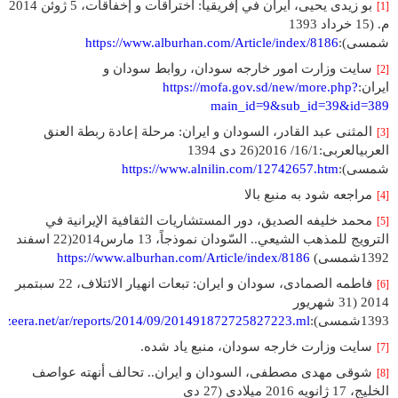
بو زیدی یحیی، ایران في إفريقيا: اختراقات و إخفاقات، 5 ژوئن 2014
[1]
م. (15 خرداد 1393
شمسی):
https://www.alburhan.com/Article/index/8186
سایت وزارت امور خارجه سودان، روابط سودان و
[2]
ایران:
https://mofa.gov.sd/new/more.php?
main_id=9&sub_id=39&id=389
المثنی عبد القادر، السودان و ایران: مرحلة إعادة ربطة العنق
[3]
العربيالعربی:16/1/ 2016(26 دی 1394
شمسی):
https://www.alnilin.com/12742657.htm
مراجعه شود به منبع بالا
[4]
محمد خلیفه الصدیق، دور المستشاريات الثقافية الإيرانية في
[5]
الترويج للمذهب الشيعي.. السّودان نموذجاً، 13 مارس2014(22 اسفند
1392شمسى)
https://www.alburhan.com/Article/index/8186
فاطمه الصمادی، سودان و ایران: تبعات انهيار الائتلاف، 22 سبتمبر
[6]
2014 (31 شهریور
1393شمسی):
aljazeera.net/ar/reports/2014/09/201491872725827223.ml
سایت وزارت خارجه سودان، منبع ياد شده.
[7]
شوقی مهدی مصطفی، السودان و ایران.. تحالف أنهته عواصف
[8]
الخليج، 17 ژانویه 2016 میلادی (27 دی