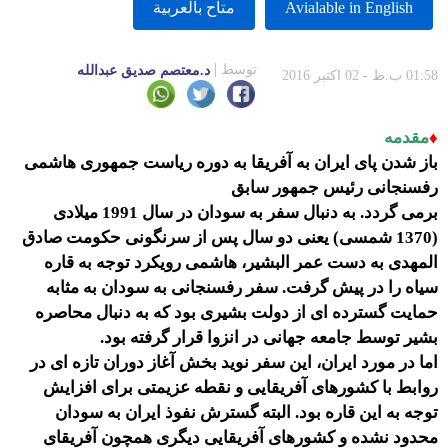
Avialable in English
متاح بالعربية
توسط
د.معتصم صديق عبدالله
01:58 ب.ظ - 02 اکتبر 2016
♦
مقدمه
باز شدن پای ایران به آفریقا به دوره ریاست جمهوری هاشمی
رفسنجانی رئیس جمهور سابق
برمی گردد. به دنبال سفر به سودان در سال 1991 میلادی
(1370 شمسی) یعنی دو سال پس از سرنگونی حکومت صادق
المهدی به دست عمر البشیر، هاشمی رویکرد توجه به قاره
سیاه را در پیش گرفت. سفر رفسنجانی به سودان به مثابه
حمایت گسترده ای از دولت بشیری بود که به دنبال محاصره
بشیر توسط جامعه جهانی در انزوا قرار گرفته بود.
اما در مورد ایران، این سفر نوید بخش آغاز دوران تازه ای در
روابط با کشورهای آفریقایی و نقطه عزیمتی برای افزایش
توجه به این قاره بود. البته گسترش نفوذ ایران به سودان
محدود نشده و کشورهای آفریقایی دیگری همچون آفریقای