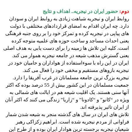
دوم:
حضور ایران در نیجریه.. اهداف و نتایج
روابط ایران و نیجریه شباهت زیادی به روابط ایران و سودان
دارد. چه ایران اقدام به امضای قراردادهای مختلفی با دولت
های پیاپی در نیجریه کرده و تمرکز خود را بر روی جنبه فرهنگی
یعنی احداث مساجد و ساخت حوزه های علمیه متوجه کرده
است. کلیه این تلاش ها زمینه را برای دست یابی به هدف اصلی
یعنی گسترش مذهب شیعه در جامعه نیجریه هموار می کند.
ایران در این راه با سوءاستفاده از هواداران و حامیان خود در
نیجریه بازوهای مستقیم و مخفی خود را فعال می کند.
نیجریه بزرگ ترین جامعه مسلمانان در غرب آفریقا را دارد.
جمعیت مسلمانان در این کشور بیش از 55 درصد بوده که اکثر
آنها سنی هستند. یک اقلیت شیعه هم در ایالت های شمالی به
ویژه در “کانو” و “کادونا” و “زاریا” زندگی می کنند که اکثر آنان
از ایران تاثیر پذیرفته اند.
تلاش های ایران در سال های گذشته منجر به شیعه شدن شمار
فراوانی از مردم نیجریه شده است. ابراهیم زکزاکی رهبر
شیعیان نیجریه برجسته ترین هوادار ایران بوده و از طرح این