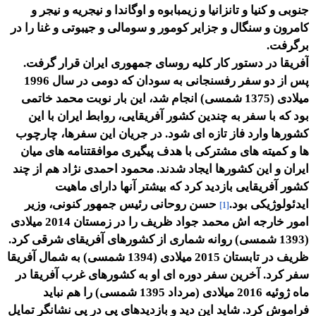
جنوبی و کنیا و تانزانیا و زیمبابوه و اوگاندا و نیجریه و نیجر و
کامرون و سنگال و جزایر کومور و سومالی و جیبوتی و غنا را در
برگرفت.
آفریقا در دستور کار کلیه روسای جمهوری ایران قرار گرفت.
پس از دو سفر رفسنجانی به سودان که دومی در سال 1996
میلادی (1375 شمسی) انجام شد، این بار نوبت محمد خاتمی
بود که با سفر به چندین کشور آفریقایی، روابط ایران با این
کشورها وارد فاز تازه ای شود. در جریان این سفرها، چارچوب
ها و کمیته های مشترکی با هدف پیگیری موافقتنامه های میان
ایران و این کشورها ایجاد شدند. محمود احمدی نژاد هم از چند
کشور آفریقایی بازدید کرد که بیشتر آنها دارای ماهیت
ایدئولوژیکی بود.
حسن روحانی رئیس جمهور کنونی، وزیر
[1]
امور خارجه اش محمد جواد ظریف را در زمستان 2014 میلادی
(1393 شمسی) روانه شماری از کشورهای آفریقای شرقی کرد.
ظریف در تابستان 2015 میلادی (1394 شمسی) به شمال آفریقا
سفر کرد. آخرین سفر دوره ای او به کشورهای غرب آفریقا در
ماه ژوئیه 2016 میلادی (مرداد 1395 شمسی) را هم نباید
فراموش کرد. شاید این دید و بازدیدهای پی در پی نشانگر تمایل