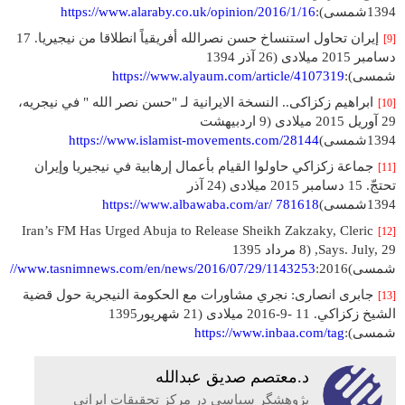
1394شمسی):
https://www.alaraby.co.uk/opinion/2016/1/16
إيران تحاول استنساخ حسن نصرالله أفريقياً انطلاقا من نيجيريا. 17
[9]
دسامبر 2015 میلادی (26 آذر 1394
شمسی):
https://www.alyaum.com/article/4107319
ابراهیم زکزاکی.. النسخة الایرانیة لـ "حسن نصر الله " في نیجریه،
[10]
29 آوریل 2015 میلادی (9 اردبیهشت
1394شمسی)
https://www.islamist-movements.com/28144
جماعة زكزاكي حاولوا القيام بأعمال إرهابية في نيجيريا وإيران
[11]
تحتجّ. 15 دسامبر 2015 میلادی (24 آذر
1394شمسی)
https://www.albawaba.com/ar/ 781618
Iran’s FM Has Urged Abuja to Release Sheikh Zakzaky, Cleric
[12]
Says. July, 29, (8 مرداد 1395
شمسی)2016:
ps://www.tasnimnews.com/en/news/2016/07/29/1143253
جابری انصاری: نجري مشاورات مع الحكومة النيجرية حول قضية
[13]
الشيخ زكزاكي. 11 -9-2016 میلادی (21 شهریور1395
شمسی):
https://www.inbaa.com/tag
د.معتصم صديق عبدالله
پژوهشگر سیاسی در مرکز تحقیقات ایرانی