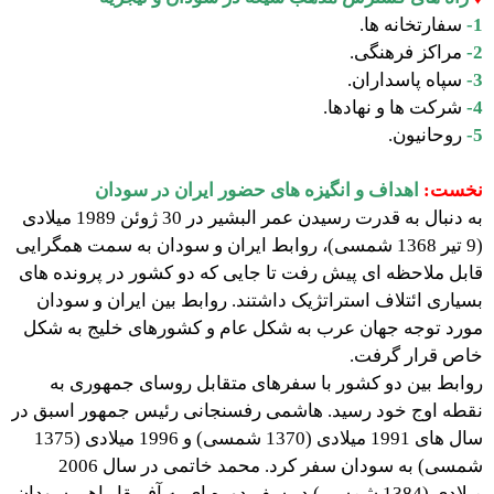
1-
سفارتخانه ها.
2-
مراکز فرهنگی.
3-
سپاه پاسداران.
4-
شرکت ها و نهادها.
5-
روحانیون.
نخست:
اهداف و انگیزه های حضور ایران در سودان
به دنبال به قدرت رسیدن عمر البشیر در 30 ژوئن 1989 میلادی
(9 تیر 1368 شمسی)، روابط ایران و سودان به سمت همگرایی
قابل ملاحظه ای پیش رفت تا جایی که دو کشور در پرونده های
بسیاری ائتلاف استراتژیک داشتند. روابط بین ایران و سودان
مورد توجه جهان عرب به شکل عام و کشورهای خلیج به شکل
خاص قرار گرفت.
روابط بین دو کشور با سفرهای متقابل روسای جمهوری به
نقطه اوج خود رسید. هاشمی رفسنجانی رئیس جمهور اسبق در
سال های 1991 میلادی (1370 شمسی) و 1996 میلادی (1375
شمسی) به سودان سفر کرد. محمد خاتمی در سال 2006
میلادی (1384 شمسی) در سفر دوره ای به آفریقا راهی سودان