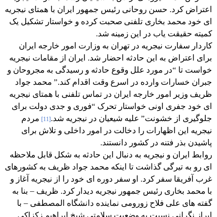
اعتراض کرد. حسن روحانی رئیس جمهور ایران با همتای نیجریه
ای خود محمد بخاری تلفنی صحبت کرده و خواستار تشکیل یک
کمیته حقیقت یاب در این زمینه شد.
کاردار سفارت نیجریه در تهران به وزارت امور خارجه ایران
برای اعتراض به این حادثه احضار شد. ایران از مقامات نیجریه
خواست تا “در مورد علل وقوع حادثه و رسیدگی به مجروحان و
جبران خسارات وارده در اسرع وقت اقدام کند.” محمد جواد
ظریف وزیر امور خارجه ایران در تماس تلفنی با همتای نیجریه
ای خود جفری اونی خواستار تحرک “فوری و جدی دولت برای
جلوگیری از خشونت” علیه شیعیان در نیجریه شد.
مردم
[11]
نیجریه این اظهارات را دخالت در امور داخلی و تلاش برای
پاشیدن بذر فتنه در کشور دانستند.
روابط ایران و نیجریه به دنبال این حادثه به شکل قابل ملاحظه
ای رو به تیرگی گذاشت تا اینکه محمد جواد ظریف به کشورهای
غرب آفریقا سفر کرد. او سفر دوره ای خود را از نیجریه آغاز و
با محمد بخاری رئیس جمهور نیجریه دیدار کرد. ظریف – بنا به
گفته های علی فلاح زورومی نماینده دانشگاه المصطفی – با
ابراز نگرانی نسبت به وضعیت سلامتی شیخ ابراهیم زکزاکی