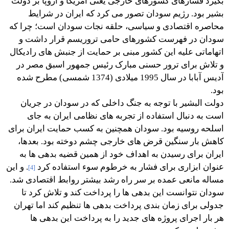
بگیرد فشارهای کشورهای خارجی یعنی آمریکا و اروپا بر دولت
بشیر بود. رژیم سودان تصور می کرد که ایران در شرایط
محاصره اقتصادی و سیاسی، حلقه نجات سودان است؛ چرا که
سودان در فهرست کشورهای حامی تروریسم قرار داشت و
اتهاماتی علیه این کشور مبنی بر حمایت از جنبش های رادیکال
و تلاش برای ترور حسنی مبارک رئیس جمهور اسبق مصر در
آدیس آبابا در سال 1995 میلادی (1374 شمسی) مطرح شده
بود.
دولت البشیر با توجه به جنگ داخلی که در سودان در جریان
است به دنبال استفاده از تجربه های نظامی ایران به جای
اسلحه روسیه بود. سودان همچنین به کسب حمایت ایران برای
کاهش بار سنگین قرض های خارجی چشم دوخته بود. بعدها،
ایران برای رسیدن به اهداف خود از همین قضیه بدهی ها به
عنوان ابزاری برای فشار به خرطوم سوء استفاده کرد
. و این
[4]
مساله مانعی عمده بر سر راه رشد بیشتر روابط اقتصادی شد.
سودان نتوانست این بدهی ها را پرداخت کند و تلاش کرد تا
جدولی برای زمان بندی پرداخت بدهی ها تنظیم کند اما تهران
هر بار اجرای پروژه های جدید را به پرداخت این بدهی ها