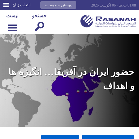
پیوستن به موسسه
انتخاب زبان
01:08 ب.ظ - 06 آگوست 2026
جستجو
لیست
حضور ایران در آفریقا… انگیزه ها
و اهداف