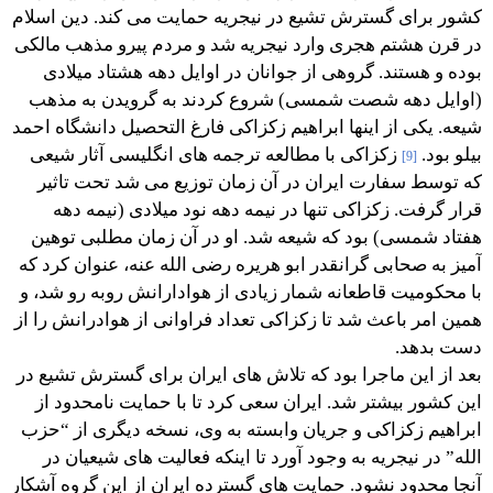
کشور برای گسترش تشیع در نیجریه حمایت می کند. دین اسلام
در قرن هشتم هجری وارد نیجریه شد و مردم پیرو مذهب مالکی
بوده و هستند. گروهی از جوانان در اوایل دهه هشتاد میلادی
(اوایل دهه شصت شمسی) شروع کردند به گرویدن به مذهب
شیعه. یکی از اینها ابراهیم زکزاکی فارغ التحصیل دانشگاه احمد
بیلو بود.
زکزاکی با مطالعه ترجمه های انگلیسی آثار شیعی
[9]
که توسط سفارت ایران در آن زمان توزیع می شد تحت تاثیر
قرار گرفت. زکزاکی تنها در نیمه دهه نود میلادی (نیمه دهه
هفتاد شمسی) بود که شیعه شد. او در آن زمان مطلبی توهین
آمیز به صحابی گرانقدر ابو هریره رضی الله عنه، عنوان کرد که
با محکومیت قاطعانه شمار زیادی از هوادارانش روبه رو شد، و
همین امر باعث شد تا زکزاکی تعداد فراوانی از هوادرانش را از
دست بدهد.
بعد از این ماجرا بود که تلاش های ایران برای گسترش تشیع در
این کشور بیشتر شد. ایران سعی کرد تا با حمایت نامحدود از
ابراهیم زکزاکی و جریان وابسته به وی، نسخه دیگری از “حزب
الله” در نیجریه به وجود آورد تا اینکه فعالیت های شیعیان در
آنجا محدود نشود. حمایت های گسترده ایران از این گروه آشکار