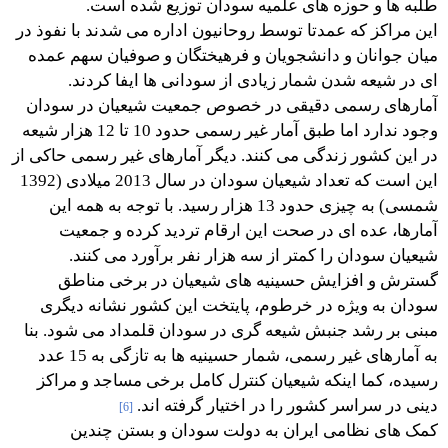
طلبه ها و حوزه های علمیه سودان توزیع شده است.
این مراکز که عمدتا توسط روحانیون اداره می شدند با نفوذ در
میان جوانان و دانشجویان و فرهیختگان و صوفیان سهم عمده
ای در شیعه شدن شمار زیادی از سودانی ها ایفا کردند.
آمارهای رسمی دقیقی در خصوص جمعیت شیعیان در سودان
وجود ندارد اما طبق آمار غیر رسمی حدود 10 تا 12 هزار شیعه
در این کشور زندگی می کنند. دیگر آمارهای غیر رسمی حاکی از
این است که تعداد شیعیان سودان در سال 2013 میلادی (1392
شمسی) به چیزی حدود 13 هزار رسید. با توجه به همه این
آمارها، عده ای در صحت این ارقام تردید کرده و جمعیت
شیعیان سودان را کمتر از سه هزار نفر برآورد می کنند.
گسترش و افزایش حسینیه های شیعیان در برخی مناطق
سودان به ویژه در خرطوم، پایتخت این کشور نشانه دیگری
مبنی بر رشد جنبش شیعه گری در سودان قلمداد می شود. بنا
به آمارهای غیر رسمی، شمار حسینیه ها به تازگی به 15 عدد
رسیده، کما اینکه شیعیان کنترل کامل برخی مساجد و مراکز
دینی در سراسر کشور را در اختیار گرفته اند.
[6]
کمک های نظامی ایران به دولت سودان و بستن چندین