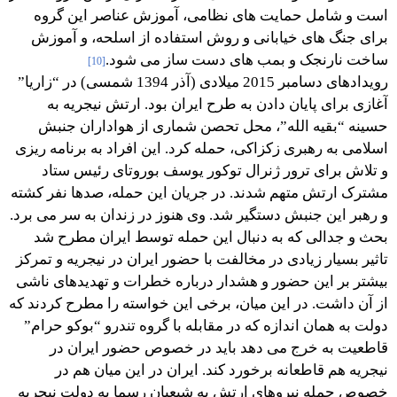
است و شامل حمایت های نظامی، آموزش عناصر این گروه
برای جنگ های خیابانی و روش استفاده از اسلحه، و آموزش
ساخت نارنجک و بمب های دست ساز می شود.
[10]
رویدادهای دسامبر 2015 میلادی (آذر 1394 شمسی) در “زاریا”
آغازی برای پایان دادن به طرح ایران بود. ارتش نیجریه به
حسینه “بقیه الله”، محل تحصن شماری از هواداران جنبش
اسلامی به رهبری زکزاکی، حمله کرد. این افراد به برنامه ریزی
و تلاش برای ترور ژنرال توکور یوسف بوروتای رئیس ستاد
مشترک ارتش متهم شدند. در جریان این حمله، صدها نفر کشته
و رهبر این جنبش دستگیر شد. وی هنوز در زندان به سر می برد.
بحث و جدالی که به دنبال این حمله توسط ایران مطرح شد
تاثیر بسیار زیادی در مخالفت با حضور ایران در نیجریه و تمرکز
بیشتر بر این حضور و هشدار درباره خطرات و تهدیدهای ناشی
از آن داشت. در این میان، برخی این خواسته را مطرح کردند که
دولت به همان اندازه که در مقابله با گروه تندرو “بوکو حرام”
قاطعیت به خرج می دهد باید در خصوص حضور ایران در
نیجریه هم قاطعانه برخورد کند. ایران در این میان هم در
خصوص حمله نیروهای ارتش به شیعیان رسما به دولت نیجریه