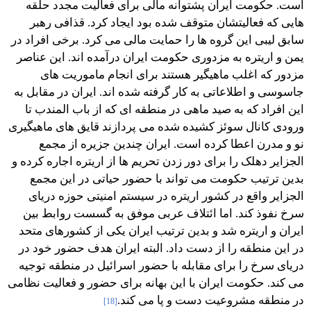
است. حکومت ایران پشتوانه مالی برای فعالیت مجدد حلقه
هایی که فعالیتشان متوقف شده بود ایجاد کرد. قذافی رهبر
سابق لیبی این گروه ها را حمایت مالی می کرد. برخی افراد در
یمن و اریتره به مزدوری حکومت ایران درآمده اند. این عناصر
مزدور که اغلب ماهیگیر هستند برای انجام ماموریت های
جاسوسی و اطلاعاتی به کار گرفته شده اند. ایران در مقابل به
این افراد که به صید ماهی در منطقه ای که از باب المندب تا
ورودی کانال سوئز کشیده شده می پردازند قایق های ماهیگیری
نو و مدرن اعطا کرده است. ایران چندین جزیره از مجمع
الجزایر دهلک را برای دور زدن تحریم ها از اریتره اجاره کرده و
بدین ترتیب حکومت می تواند با حضور حیاتی در این مجمع
الجزایر واقع در کشور اریتره در سیستم امنیتی حوزه دریای
سرخ نفوذ کند. اما ائتلاف عربی موفق به گسست روابط بین
ایران و اریتره شد و بدین ترتیب ایران یکی از کشورهای متحد
در این منطقه را از دست داد. البته ایران هدف حضور خود در
دریای سرخ را برای مقابله با حضور اسرائیل در منطقه توجیه
می کند. حکومت ایران با این بهانه برای حضور و فعالیت نظامی
در منطقه مشروعیت دست و پا می کند.
[18]