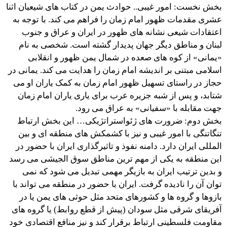
بخش نخست: امور غیبی.. حوادث یمن در کتاب های شیعیان اثنا
عشری مقدمات ظهور امام زمان را فراهم می کند. با توجه به
اعتقادات شیعی نشانه های ظهور در ایران و عراق و جنوب
لبنان و مناطق دیگر جهان پدیدار گشته است. شخصی به نام
«یمانی» از کوه های صعده در شمال یمن ظهور و انقلابی
اسلامی مبتنی بر اندیشه امام زمان را هدایت می کند. یمانی در
حجاز در راستای تسهیل ظهور امام زمان به کمک یاران او می
شتابد، و پس از شبه جزیره عرب برای یاری یاران امام زمان
جهت مقابله با «سفیانی» به عراق می رود.
بخش دوم: ضرورت های ژئواستراتژیکی… این بخش ارتباط
تنگاتنگی با امور غیبی و نیز با کشمکش های منطقه ای و بین
المللی ایران دارد. دامنه نفوذ و تاثیرگذاری ایران با حضور در
این منطقه به یکی از مهم ترین مناطق سوق الجیشی می رسد
و بدین ترتیب ایران به بازیگر مهمی تبدیل می شود که نمی
توان آن را نادیده گرفت. ایران با حضور در منطقه می تواند با
بازوها و گروه ها و کشورهای متحد مثل حوثی های یمن یا در
آفریقای شرقی مثل سودان (پیش از قطع روابط) یا گروه های
مقاومت فلسطینی ارتباط برقرار کند و نیز منافع اقتصادی خود