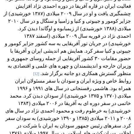
فعالیت ایران در قاره آفریقا در دوره احمدی نژاد افزایش
چشمگیری یافت و او در سال ۲۰۰۹ میلادی (۱۳۸۷ خورشیدی) از
جزایر کومور و جیبوتی و کنیا و زامبیا و سنگال و در سال ۲۰۱۰
میلادی (۱۳۸۸ خورشیدی) از زیمبابوه و اوگاندا دیدن کرد.
احمدی نژاد در فوریه سال ۲۰۰۹ میلادی (اسفند ۱۳۸۷
خورشیدی) در جریان تور آفریقایی به سه کشور جزایر کومور و
جیبوتی و کنیا سفر کرد. همایش هم اندیشی ایران و آفریقا با
حضور مقامات ۳۰ کشور آفریقایی از جمله روسای جمهوری و
وزیران خارجه و اندیشمندان و چهره های علمی و اقتصادی به
منظور گسترش همکاری دو جانبه برگزار شد.
[12]
روابط خاص و ویژه ایران و سودان با سفر مسئولان ایران
همراه بود. هاشمی رفسنجانی در سال های ۱۹۹۱ و ۱۹۹۶
میلادی (۱۳۷۰ و ۱۳۷۵ خورشیدی) از سودان دیدن کرد. محمد
خاتمی در سفر دوره ای به آفریقا در ۲۰۰۶ میلادی (۱۳۸۴
خورشیدی) به خرطوم رفت و محمود احمدی نژاد در سال های
۲۰۰۸ و ۲۰۱۱ میلادی (۱۳۸۵ و ۱۳۹۰ خورشیدی) به سودان سفر
کرد. سفرهای رئیس جمهور سودان به ایران با شرکت در
اجلاس سران کشورهای اسلامی در سال ۱۹۹۷ میلادی (۱۳۷۶