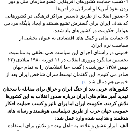
4-کسب حمایت کشورهای آفریقایی عضو سازمان ملل و دور
زدن نفوذ آمریکا و اسرائیل در آفریقا.
5-صدور انقلاب از طریق تاسیس مراکز فرهنگی در کشورهایی
که هدف ایران برای گسترش تشیع هستند و ایجاد پایگاه مردمی
هوادار حکومت در کشورهای یاد شده.
6-حمایت مالی و کمک های اقتصادی به عنوان بخشی از
سیاست نرم ایران.
خمینی در راستای اجرای این سیاست طی نطقی به مناسبت
نخستین سالگرد پیروزی انقلاب در ۱۱ فوریه ۱۹۸۰ میلادی (۲۲
بهمن ۱۳۵۸ خورشیدی) گفت «ما انقلابمان را به تمام جهان
صادر می کنیم». این گفتمان توسط سران شاخص ایران بعد از
خمینی هم دنبال شد.
[5]
کشورهای عربی بعد از جنگ ایران و عراق برای مقابله با سخنان
تهدید آمیز مقام های ایران درباره صدور انقلاب به این کشورها
تلاش کردند. حکومت ایران اما برای تاثیر و کسب حمایت افکار
عمومی جهان عرب از طریق دیپلماسی هوشمند و رسانه های
هدفمند و هدایت شده وارد عمل شد:
الف-
ابراز عشق و علاقه به «اهل بیت» و تلاش برای استفاده