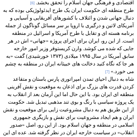
اقتصادی و فرهنگی جهان اسلام را تحقق بخشد.
[6]
طرح منطقه ای حکومت ایران یک طرح ایدئولوژیکی بوده که به
دنبال جهانی شدن و ائتلاف با کشورهای آفریقایی و آسیایی و
آمریکای لاتین و درگیری با اروپا بر سر مسائل گوناگون از جمله
برنامه هسته ای و تقابل با طرح آمریکا و اسرائیل در منطقه
است. از این رو، ایران برای اجرای پروژه «جهانی» اش در هر
جایی که شده می کوشد. وارن کریستوفر وزیر امور خارجه
سابق آمریکا در سال ۱۹۹۵ میلادی (۱۳۷۳ خورشیدی) گفت «به
هر جا که نگاه کنید دخالت های خبیثانه ایران در منطقه به چشم
می خورد.»
[7]
شاه به دنبال احیای تمدن امپراتوری پارس باستان و متقاعد
کردن قدرت های بزرگ برای اذعان به موقعیت و نقش آفرینی
منطقه ای ایران بود. با این حال اما این آرمان بعد از انقلاب به
یک پروژه سیاسی با رنگ و بوی تند مذهبی تبدیل شد. حکومت
از این طریق هم به دنبال مشروعیت زایی برای موقعیت و نقش
ایران و هم ایجاد مشروعیت برای نقش و بازیگری جمهوری
اسلامی در منطقه و جهان اسلام بود. از این رو، اصل «صدور
انقلاب» در سیاست خارجه ایران در نظر گرفته شد. عده ای این