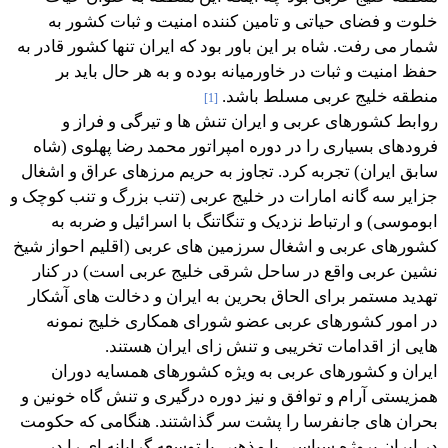
خلوت و فضای حیاتی و تامین کننده امنیت و ثبات کشور به
شمار می رفت. شاه بر این باور بود که ایران تنها کشور قادر به
حفظ امنیت و ثبات در خاورمیانه بوده و به هر حال باید بر
منطقه خلیج عربی مسلط باشد.
[1]
روابط کشورهای عربی و ایران تنش ها و تیرگی و فراز و
فرودهای بسیاری را در دوره امپراتور محمد رضا پهلوی (شاه
سابق ایران) تجربه کرد. تجاوز به حریم مرزهای عراق و اشغال
جزایر سه گانه امارات در خلیج عربی (تنب بزرگ و تنب کوچک و
ابوموسی) و ارتباط نزدیک و تنگاتنگ با اسرائیل و ضربه به
کشورهای عربی و اشغال سرزمین های عربی (اقلیم احواز شیخ
نشین عربی واقع در ساحل شرقی خلیج عربی است) در کنار
تهدید مستمر برای الحاق بحرین به ایران و دخالت های آشکار
در امور کشورهای عربی عضو شورای همکاری خلیج نمونه
هایی از اقدامات تخریبی و تنش زای ایران هستند.
ایران و کشورهای عربی به ویژه کشورهای همسایه دوران
همزیستی آرام و توافق و نیز دوره درگیری و تنش گاه خونین و
بحران های جانفرسا را پشت سر گذاشتند. هنگامی که حکومت
در ایران پروژه سیاسی یا مذهبی یا توسعه گرایانه ای را در