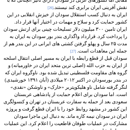
مقابل اما کشورهای عربی در سودان دارای تاثیر آنچنانی که با
نقش آفرینی ایران برابری کند نیستند.
[26]
ایران به دنبال کسب استقلال سودان از خیزش انقلابی در این
کشور حمایت کرد و سلاح و مهمات در اختیار آنها قرار داد.
ایران تامين ۳۰۰ میلیون دلار تسلیحات چینی برای ارتش سودان
را پرداخت کرد. قرارداد واگذاری بندر بور سودان به ایران به
مدت ۲۵ سال و پهلو گرفتن کشتی های ایرانی در این بندر هم از
جمله این معاهدات است.
[27]
سودان قبل از قطع رابطه با ایران به مسیر اصلی انتقال اسلحه
از ایران به حزب الله (اصلی ترین متحد ایران در خاورمیانه) و
گروه های مقاومت فلسطینی تبدیل شده بود. ناوگروه ایران که
در بندر بورسودان در اکتبر ۲۰۱۲ میلادی (آبان ۱۳۹۱ خورشیدی)
لنگر گرفته شامل ناو هلیکوپتربر «خارک» و ناوشکن «نقدی»
است. اما سودان برای اعلام حمایت از پادشاهی عربستان
سعودی بعد از حمله به سفارت عربستان در تهران و کنسولگری
این کشور در مشهد روابط خود را با ایران قطع گرفت و پروژه
ایران در سودان نیمه کاره ماند. به دنبال این ماجرا سودان
مشارکت در عملیات طوفان قاطعیت را اعلام کرد. این عملیات