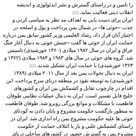
را تامین و در راستای گسترش و نشر ایدئولوژی و اندیشه
انقلاب دینی فعالیت نماید.
[21]
ایران برای دست یابی به اهداف مد نظر به سیاسی کردن و
جذب «حوثی ها» در شمال یمن پرداخت و پول و اسلحه در
اختیار آنان قرار داد. رشاد العلیمی وزیر کشور سابق یمن درباره
حمایت ایران از حوثی ها گفت «جنبش حوثی به دنبال آغاز جنگ
عراق و ایران در سال ۱۹۸۲ میلادی (۱۳۶۰ خورشیدی) تاسیس
شد. گروه های حوثی در سال های ۱۹۸۳ و ۱۹۸۴ میلادی (۱۳۶۲ و
۱۳۶۳ خورشیدی) با حمایت ایران تشکیل شدند.
[22]
ایران به دنبال تحولات یمن بعد از سال ۲۰۱۱ میلادی (۱۳۸۹
خورشیدی) به توسعه نفوذ در منطقه دریای سرخ پرداخت. این
اقدام در چارچوب تقابل و کشمکش بین ایران و کشورهای
خلیج قابل تفسیر است. ایران به دنبال عملیات نظامی طوفان
قاطعیت با مشکلات و موانع بزرگی روبرو شد. طوفان قاطعیت
به منظور بازگشت حکومت مشروع و پایان دادن به کودتای
حوثی ها علیه حکومت مشروع یمن راه اندازی شد. ایران در
راستای کشمکش علنی و باز با ائتلاف حمایت از حکومت
مشروع یمن به گسترش حضور در کشورهای ساحلی دریای