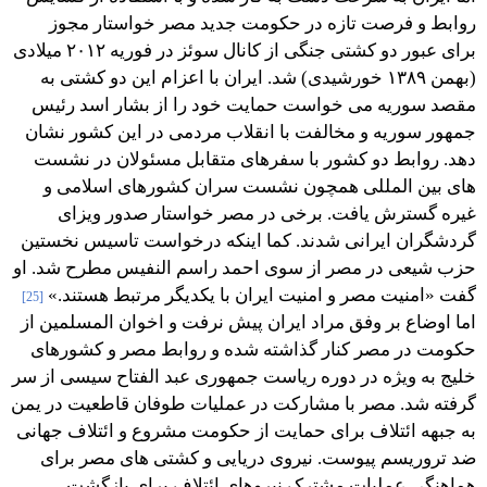
روابط و فرصت تازه در حکومت جدید مصر خواستار مجوز
برای عبور دو کشتی جنگی از کانال سوئز در فوریه ۲۰۱۲ میلادی
(بهمن ۱۳۸۹ خورشیدی) شد. ایران با اعزام این دو کشتی به
مقصد سوریه می خواست حمایت خود را از بشار اسد رئیس
جمهور سوریه و مخالفت با انقلاب مردمی در این کشور نشان
دهد. روابط دو کشور با سفرهای متقابل مسئولان در نشست
های بین المللی همچون نشست سران کشورهای اسلامی و
غیره گسترش یافت. برخی در مصر خواستار صدور ویزای
گردشگران ایرانی شدند. کما اینکه درخواست تاسیس نخستین
حزب شیعی در مصر از سوی احمد راسم النفیس مطرح شد. او
گفت «امنیت مصر و امنیت ایران با یکدیگر مرتبط هستند.»
[25]
اما اوضاع بر وفق مراد ایران پیش نرفت و اخوان المسلمین از
حکومت در مصر کنار گذاشته شده و روابط مصر و کشورهای
خلیج به ویژه در دوره ریاست جمهوری عبد الفتاح سیسی از سر
گرفته شد. مصر با مشارکت در عملیات طوفان قاطعیت در یمن
به جبهه ائتلاف برای حمایت از حکومت مشروع و ائتلاف جهانی
ضد تروریسم پیوست. نیروی دریایی و کشتی های مصر برای
هماهنگی عملیات مشترک نیروهای ائتلاف برای بازگشت