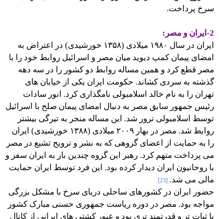
سرخ پرداخت.
2-ایران و مصر:
ایران در سال ۱۹۸۰ میلادی (۱۳۵۸ خورشیدی) در اعتراض به
امضای پیمان کمپ دیوید میان مصر و اسرائیل روابط خود را با
مصر قطع کرد و همین مساله روابط دو کشور را در سه دهه
گذشته به سردی کشاند. حکومت ایران یکی از خیابان های
تهران را به نام خالد اسلامبولی نامگذاری کرد. انور سادات
رئیس جمهور سابق مصر به دنبال امضای پیمان صلح با اسرائیل
توسط اسلامبولی ترور شد. این مساله منجر به تیرگی بیشتر
روابط شد. مصر در بهار ۲۰۰۹ میلادی (۱۳۸۸ خورشیدی) ایران
را به حمایت از اعضای گروهی که به نشر و ترویج تشیع در مصر
می پرداخت متهم کرد. رهبر این گروه چندین بار به ایران سفر و
با روحانیون ایران دیدار کرده بود. این فرد توسط ایران حمایت
مالی می شد.
[23]
حضور ایران در کشورهای ساحلی دریای سرخ با مشکل بزرگی
مواجه بود. مصر در دوره ریاست جمهوری حسنی مبارک کشور
با ثبات تر و قدرتمند تری بود و عبور کشتی های ایرانی از کانال