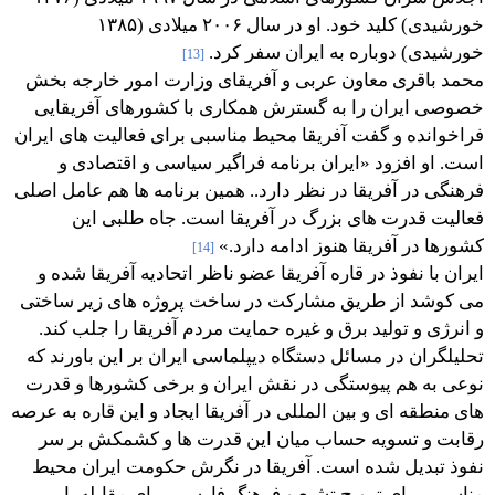
خورشیدی) کلید خود. او در سال ۲۰۰۶ میلادی (۱۳۸۵
خورشیدی) دوباره به ایران سفر کرد.
[13]
محمد باقری معاون عربی و آفریقای وزارت امور خارجه بخش
خصوصی ایران را به گسترش همکاری با کشورهای آفریقایی
فراخوانده و گفت آفریقا محیط مناسبی برای فعالیت های ایران
است. او افزود «ایران برنامه فراگیر سیاسی و اقتصادی و
فرهنگی در آفریقا در نظر دارد.. همین برنامه ها هم عامل اصلی
فعالیت قدرت های بزرگ در آفریقا است. جاه طلبی این
کشورها در آفریقا هنوز ادامه دارد.»‌
[14]
ایران با نفوذ در قاره آفریقا عضو ناظر اتحادیه آفریقا شده و
می کوشد از طریق مشارکت در ساخت پروژه های زیر ساختی
و انرژی و تولید برق و غیره حمایت مردم آفریقا را جلب کند.
تحلیلگران در مسائل دستگاه دیپلماسی ایران بر این باورند که
نوعی به هم پیوستگی در نقش ایران و برخی کشورها و قدرت
های منطقه ای و بین المللی در آفریقا ایجاد و این قاره به عرصه
رقابت و تسویه حساب میان این قدرت ها و کشمکش بر سر
نفوذ تبدیل شده است. آفریقا در نگرش حکومت ایران محیط
مناسبی برای ترویج تشیع و فرهنگ فارسی برای مقابله با