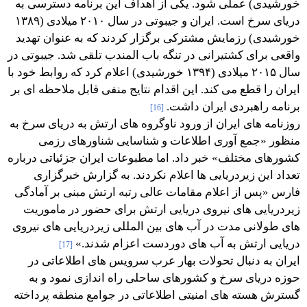
خورشیدی) عملی شود. یکی از اهداف این برنامه دسترسی به
دریای سرخ است. ایران و جیبوتی در سال ۲۰۱۰ میلادی (۱۳۸۹
خورشیدی) رزمایش مشترکی برگزار کردند که به عنوان تهدید
واقعی برای کشتیرانی در تنگه باب المندب تلقی شد. جیبوتی در
سال ۲۰۱۵ میلادی (۱۳۹۴ خورشیدی) اعلام کرد که روابط خود با
ایران را قطع می کند. این اقدام نتایج منفی قابل ملاحظه ای بر
برنامه راهبردی ایران داشت.
[16]
روزنامه های ایران از ورود ناوگروه های ارتش به دریای سرخ به
منظور «جمع آوری اطلاعات و شناسایی شناورهای رزمی
کشورهای مختلف» خبر داد. اما مطبوعات ایران جزئیاتی درباره
تعداد این زیردریایی ها اعلام نکردند. به گزارش خبرگزاری
فارس «پس از اعلام مقامات عالی رتبه ارتش مبنی بر آمادگی
زیردریایی های نیروی دریایی ارتش برای حضور در ماموریت
های طولانی مدت در آب های بین المللی زیردریایی های نیروی
دریایی ارتش به آب های دوردست اعزام شدند.»
[17]
ایران به دنبال تحولات بهار عرب سرویس های اطلاعاتی در
حوزه دریای سرخ و کشورهای ساحلی راه اندازی نمود و به
گسترش هسته های امنیتی اطلاعاتی در جوامع منطقه پرداخته