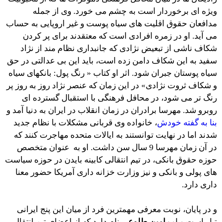
ویژه ای برخوردار است به چشم می خورد. وی از جمله
مدافعان حقوق اقلیت های سیاه پوست و غیر اروپایی به حساب
می آید. او در زمره افرادی است که معتقدند برای پر کردن
شکاف ناشی از تبعیض نژادی که جانبداری نظام مند از نژاد
سفید به این شکاف دامن زده است، باید این بی عدالتی در حق
سیاه پوستان جبران شود. اثر او کتاب « رنگ پول: بانکهای سیاه
و شکاف ثروت نژادی» در این زمان که عنصر نژاد روز به روز پر
رنگ تر می شود، در محافل فرهنگی با استقبال گسترده ای
روبرو شد. مهرسا برادران در زمان انقلاب در ایران به دنیا آمد و
بنا به گفته خودش
، خانواده وی قربانی مشکلات با نظام جدید
شدند اما در نهایت توانستند به ایالات متحده مهاجرت کنند که
در آن زمان مهرسا 9 سال سن داشت. او به عنوان متخصص
حوزه حقوق بانکی، در تیم انتقالی کابینه بایدن در حوزه سیاست
های پولی و بانکی و نیز وزارت خزانه داری آمریکا حضور معنا
داری دارد.
و در پایان، نوبت معرفی مهمترین فرد از میان این پنج ایرانی
تبار است و او
رامین طلوعی
نام دارد که از اعضای تیم انتقالی