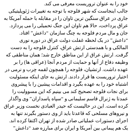
خود را به عنوان تروریست معرفی می کند.
جالب اینجاست که شهر فلوجه با توجه به تغییرات ژئوپلیتیکی
جاری در عراق سنگین ترین تاوان را در مقابله با حمله آمریکا به
عراق پرداخت، حالا هم تاوان این جنگ تحمیلی را می پردازد.
جان و مال مردم فلوجه به چنگ سازمان “داعش” افتاد.
“داعش” در یک لحظه غفلت دولت عراق در دوره نوری
المالکی و با همدستی ارتش عراق، کنترل فلوجه را به دست
گرفت. ارتش عراق از این مناطق خارج شد؛ همان مناطقی که
وظیفه دفاع از آنها و حمایت از مردم آنجا (عراقی ها) را بر
عهده داشت. ارتشیان، فلوجه را همچون لقمه چرب و نرمی در
اختیار تروریست ها قرار دادند. ارتش به جای اینکه مسئولیت
اشتباه خود را به عهده بگیرد و اقدامات پیشین را با پیشروی
برای نجات فلوجه تصحیح کند می بینیم که این مسوولیت را
عمدتا به ژنرال قاسم سلیمانی و “سپاه پاسداران” وی واگذار
کرده است. این در حالیست که حیدر العبادی نخست وزیر عراق
و نیروهای مسلحی که قاعدتا باید از وی دستور بگیرند تنها به
اجرای دستورات عملیاتی صادر شده از تهران اکتفا کرده اند.
یک هم پیمانی بین آمریکا و ایران برای مبارزه ضد “داعش”