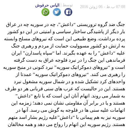
توسط
الیاس حرفوش
07:08 ب.ظ - 06 ژوئن 2016
جنگ ضد گروه تروریستی “داعش”، چه در سوریه چه در عراق
بار دیگر از پاشیدگی ساختار سیاسی و امنیتی در این دو کشور
پرده برداشت. وضع طبیعی این است که نیروهای مسلح وابسته
به ارتش دو کشور مسوولیت حمایت از مردم و رهبری جنگ
علیه “داعش” را به عهده بگیرند. اما “سپاه پاسدارن” ایران
فرماندهی این جنگ را در نبرد فلوجه عراق به دست گرفته
است و “نیروهای دموکراتیک سوریه” نبرد کنونی در منبج سوریه
را رهبری می کنند. “نیروهای دموکراتیک سوریه” عمدتا از
واحدهای کرد تشکیل شده و در شمال سوریه مشغول نبرد
هستند. این در حالیست که عرب های سنی قربانی هر دو طرف
به شمار می روند. اتهام آنان این است که یا تابع “داعش”
هستند و یا در برابر آن مقاومتی نشان نمی دهند؛ زمزمه این
اتهامات علیه سنی ها در فلوجه به گوش می رسد. آنها در
سوریه نیز به هم پیمانی با “داعش”علیه رژیم بشار اسد متهم
هستند. رژیم سوریه این اتهام را رواج می دهد و همه مخالفان