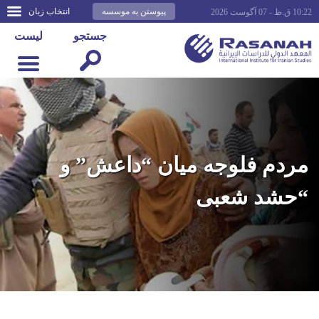
پیوستن به موسسه
انتخاب زبان
10:22 ق.ظ - 07 آگوست 2026
جستجو
لیست
مردم فلوجه میان “داعش” و
“حشد شعبی