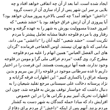
ایجاد شده است. اما بعد از آن چه اتفاقی خواهد افتاد و چه
بلایی بر سر این شهر پس از آزاد سازی آن از دست گروه
“داعش” خواهد آمد؟ چه کسی بالاخره پیروز میدان خواهد بود؟
آیا پیروزی از آن ارتش عراق خواهد بود یا “حشد شعبی” که
امروز عمدتا مسوولیت یورش به شهر را به عهده گرفته و نحوه
رفتار وی با مردم فلوجه دقیقا مشابه تعامل پیشتر با مردم
تکریت است. “حشد شعبی” کلیه آنان را “داعشی” می داند،
مادامی که تابع تهران نیستند. اوس الخفاجی فرمانده “گردان
های ابی الفضل العباس” همین اتهام را علیه مردم فلوجه
مطرح کرد. وی گفت “مردم عراقی ملی گرا و مومن در فلوجه
وجود ندارند، همه آنها تروریست هستند. این فرصت را در اختیار
داریم تا غده سرطانی موجود در فلوجه را از بین ببریم و بدین
وسیله عراق را پاکسازی کنیم.” این اظهارات فرقه گرایانه و
نژاد پرستانه دخالت علی سیستانی مرجع تقلید شیعیان را به
دنبال داشت که خواستار توقف یورش به فلوجه شد، چون این
اظهارات تحریک آمیز بیم و نگرانی ها را در این خصوص
افزایش داد که مبادا حمله کنندگان به شهر دست به کشتار
مردم بزنند. آنهم پس از اینکه “داعش” از مردم برای دفاع از