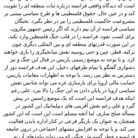
است که دیدگاه واقعی فرانسه درباره ثبات منطقه ای را تقویت
کند و در عین حال، حقوق فلسطینی ها و طرح سیاسی مبتنی بر
مشروعیت حاکمیت فلسطینی را نیز در نظر بگیرد. نخبگان
سیاسی فرانسه از آن بیم دارند که اگر رئیس جمهور مکرون،
برای کسب نفوذ، فرانسه را در قلب جنگ فلسطین وارد نکند،
در این صورت قدرتهای منطقه ای و بین المللی دیگری چون
ترکیه، قطر، چین و حتی روسیه نقش میانجیگری را بازی خواهند
کرد. و با توجه به موضع رسمی پاریس در قبال این جنگ و نیز
دشواری گفتگو با تمام طرفهای دخیل، این هدف فرانسه دور از
دسترس به نظر می رسد. با توجه به اظهارات مقامات پاریس،
حمایت مالی اروپا برای بازسازی غزه می تواند شانس نقش
سیاسی اروپا در پایان دادن به این جنگ را بالا ببرد. علی رغم
اینکه هدف فرانسه این است که یک موضع راستین در پیش
گیرد و علی رغم نقش آفرینی های دیپلماتیک این کشور در
مسأله صلح سازی، اما آنچه مسلم است این است که این کشور
همچنان به عنوان یک بازیگر فرعی در کنار اداره بایدن فعالیت
می کند. و با توجه به افزایش تنشهای اجتماعی در درون جامعه
فرانسه و خطر گسترش جنگی که می تواند پیامدهای آن به