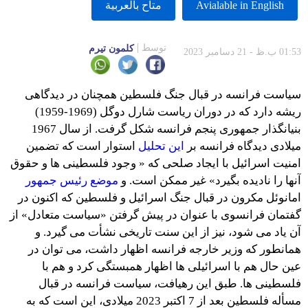
Avialable in English
متاح بالعربية
توسط
کلمون تیرم
01:53 ب.ظ - 21 دسامبر 2023
سیاست فرانسه در قبال جنگ فلسطین همچنان در دیدگاهی
ریشه دارد که در دوران ریاست شارل دوگل (1969-1959)
بنیانگذار جمهوری پنجم فرانسه شکل گرفت. از سال 1967
میلادی دیدگاه فرانسه بر
این تحلیل
استوار است که تضمین
امنیت اسرائیل با ایجاد صلحی که « وجود فلسطینی ها و حقوق
آنها را نادیده بگیرد» غیر ممکن است. و
موضع رئیس جمهور
امانوئل مکرون در قبال جنگ اسرائیل و فلسطین که اکنون در
گفتمان فرانسوی با عنوان در پیش گرفتن «سیاست متعادل» از
آن یاد می شود، نیز از این سنت تاریخی نشأت می گیرد. و
همانطور که وزیر خارجه فرانسه اظهار داشت، می توان در
عین حال هم با اسرائیلی ها اظهار همبستگی کرد و هم با
فلسطینی ها. طبق این رهیافت، سیاست فرانسه در قبال
مسأله فلسطین بعد از 7 اکتبر 2023 میلادی، این است که به