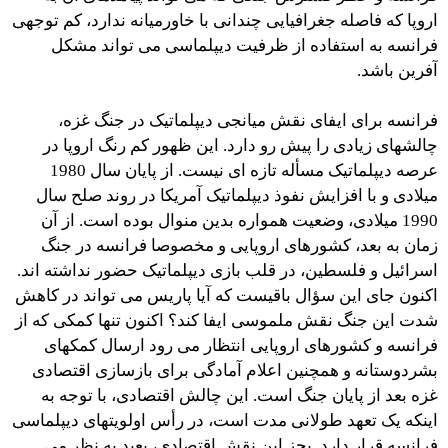
اروپا که فاصله جغرافیایی چندانی با خاورمیانه ندارد، کم توجهی
فرانسه به استفاده از ظرفیت دیپلماسی می تواند مشکل
آفرین باشد.
فرانسه برای ایفای نقش میانجی دیپلماتیک در جنگ غزه،
چالشهای زیادی را پیش رو دارد. این ظهور کم رنگ اروپا در
عرصه دیپلماتیک مسأله تازه ای نیست. از پایان سال 1980
میلادی و با افزایش نفوذ دیپلماتیک آمریکا در روند صلح سال
1990 میلادی، وضعیت همواره بدین منوال بوده است. از آن
زمان به بعد، کشورهای اروپایی و مخصوصا فرانسه در جنگ
اسرائیل و فلسطین، در قلب بازی دیپلماتیک حضور نداشته اند.
اکنون جای این سؤال باقیست که آیا پاریس می تواند در کاهش
شدت این جنگ نقش ملموسی ایفا کند؟ اکنون تنها کمکی که از
فرانسه و کشورهای اروپایی انتظار می رود ارسال کمکهای
بشردوستانه و همچنین اعلام آمادگی برای بازسازی اقتصادی
غزه بعد از پایان جنگ است. این چالش اقتصادی، با توجه به
اینکه یک تعهد طولانی مدت است، در رأس اولویتهای دیپلماسی
فرانسه قرار دارد. بجز این نقش اقتصادی، بعید به نظر می