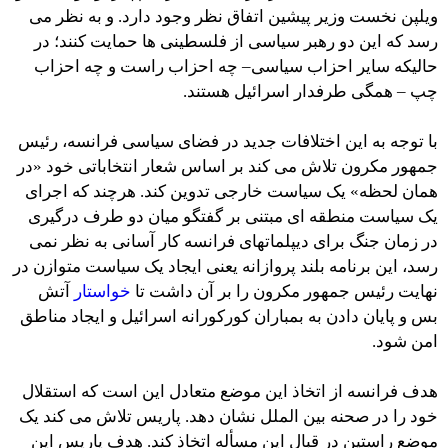
ویلپن نخست وزیر پیشین اتفاق نظر وجود دارد. و به نظر می
رسد که این دو رهبر سیاسی از فلسطینی ها حمایت کنند؛ در
حالیکه سایر احزاب سیاسی– چه احزاب راست و چه احزاب
چپ – همگی طرفدار اسرائیل هستند.
با توجه به این اختلافات جدید در فضای سیاسی فرانسه، رئیس
جمهور مکرون تلاش می کند بر اساس شعار انتخاباتی خود «در
همان لحظه» یک سیاست خارجی تدوین کند. هرچند که اجرای
یک سیاست منطقه ای مبتنی بر گفتگو میان دو طرف درگیری
در زمان جنگ برای دیپلماتهای فرانسه کار آسانی به نظر نمی
رسد، این برنامه بلند پروازانه یعنی ایجاد یک سیاست متوازن در
نهایت رئیس جمهور مکرون را بر آن داشت تا
خواستار
آتش
بس و پایان دادن به بمباران کورکورانه اسرائیل و ایجاد مناطق
امن شود.
هدف فرانسه از اتخاذ این موضع متعادل این است که استقلال
خود را در صحنه بین الملل نشان دهد. پاریس تلاش می کند یک
موضع راستین در قبال این مسأله اتخاذ کند. هدف پاریس این