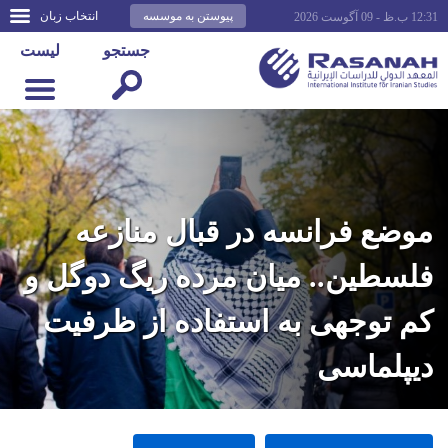
پیوستن به موسسه
انتخاب زبان
12:31 ب.ظ - 09 آگوست 2026
جستجو
لیست
موضع فرانسه در قبال منازعه
فلسطین.. میان مرده ریگ دوگل و
کم توجهی به استفاده از ظرفیت
دیپلماسی