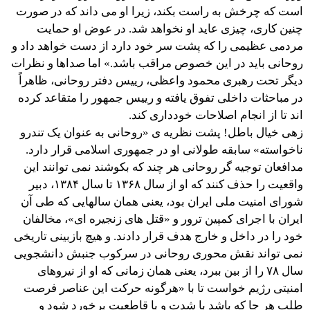
است که چرخش به راست بکند، زیرا او می داند که در صورت
چنین کاری، چیزی عاید او نخواهد شد. در عوض او حمایت
مردمی عظیمی را که پشت سر خود دارد از دست خواهد داد و
روحانی باید در این خصوص مراقب باشد.» اما صداها و نظرات
دیگر تحت رهبری محمود واعظی، رییس دفتر روحانی، ظاهراً
در مباحثات داخلی تفوق یافته و رییس جمهور را متقاعد کرده
اند تا از انجام اصلاحات خودداری کند.
زهی خیال باطل! پشت نظریه ی «روحانی به عنوان یک تندرو
ناخواسته» سابقه طولانی او در جمهوری اسلامی قرار دارد.
مدافعان توجیه گر روحانی هر چند که بکوشند نمی توانند این
واقعیت را حذف کنند که او از سال ۱۳۶۸ تا سال ۱۳۸۴، دبیر
شورای امنیت ملی ایران بود، یعنی همان سالهایی که طی آن
ایران با اجرای کمپین ترور و «قتل های زنجیره ای»، مخالفان
خود را در داخل و خارج هدف قرار دادند. و هیچ بازبینی تاریخی
نمی تواند نقش محوری روحانی در سرکوب جنبش دانشجویی
سال ۷۸ را از بین ببرد، یعنی همان زمانی که او از نیروهای
امنیتی رژیم خواست تا با «هرگونه حرکت این عناصر فرصت
طلب هر جا که باشد با شدت و با قاطعیت برخورد شود و