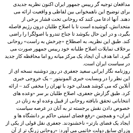
مدافعان توجیه گر رییس جمهور ایران اکنون نظریه جدیدی
برای توضیح این ناهمخوانی بین لفاظی و واقعیت ارائه می
دهند. آنها ادعا می کنند که روحانی تحت فشار برخی از
متحدانش، کوشیده است تا با اصلاح طلبان درون رژیم فاصله
بگیرد، و در این حال بکوشد تا جناح تندرو یا اصولگرا را راضی
کند. طبق این نظریه، به اصطلاح «چرخش به راست» روحانی
برخلاف تمایلات اصلاح طلبانه خود رییس جمهور صورت می
گیرد. اما هدف آن ایجاد یک مرکز میانه رو اما محافظه کار جدید
در سیاست ایران است.
روزنامه نگار ایرانی سعید جعفری در روز دوشنبه نسخه ای از
این نظر را در وبسایت خبری المونیتور – یک خروجی خبری
آنلاین که می کوشد همدلی خود با تهران را مخفی کند – ارائه
کرد. طبق گزارش جعفری، اصلاح طلبان بر سر «وعده های
انتخاباتی تحقق نایافته روحانی از قبیل وعده او به زنان در
خصوص دادن نقش برجسته تر به آنان در عرصه سیاست
ایران» و همچنین «رفع فضای امنیتی حاکم بر دانشگاه ها و
ایجاد یک فضای بازتر» ناخشنودند. جعفری نقل قولی از یکی از
وزرای سابق دولت خاتمی می آورد: «روحانی زرنگ تر از آن