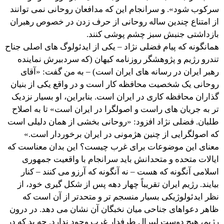
سرکوب شود». و سرانجام این که مدافعان روحانی نمی توانند
از امتناع چندین ساله روحانی از حرف زدن در خصوص رهبران
بازداشتی جنبش سبز چشم پوشی کنند.
همانگونه که پیام فضلی نژاد – یکی از ایدئولوگ های اصلی جناح
تندرو رژیم و پژوهشگر روزنامه کیهان (که سردبیرش نماینده
رهبر ایران در رسانه های ایران است) – به من گفت: «آقای
روحانی یک شخصیت محافظه کار است و در واقع یکی از بنیان
گذاران محافظه کاری در ایران است. بنابراین، او بسیار نزدیک
تر به جریان های راست و اصولگرا در ایران است» تا به اصلاح
طلبان. فضلی نژاد افزود: «روحانی بخشی از همان دلیلی است
که اصولگرایی از چنین هژمونی در ایران برخوردار است.»
معنای این موضوعات برای غرب چیست؟ این بدان معناست که
ایالات متحده و متحدانش باید سرانجام با واقعیت جمهوری
اسلامی آنگونه که هست – نه آنگونه که آرزو می کنند – کنار
بیایند. رژیم ایران تقریباً چهار دهه پس از شکل گیری خود، از
نظر ایدئولوژیکی بسیار منسجم تر و متحدتر از آن است که
ظاهر دعواهای جناحی میان نخبگان آن نشان می دهد. در درون
رژیم، هیچ دوست لیبرال طرفدار غرب وجود ندارد. چه بد که در