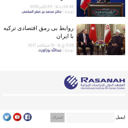
03:42 ب.ظ - 23 اکتبر 2019
توسط
دكتر محمد بن صقر السلمى
روابط بی رمق اقتصادی ترکیه
با ایران
11:28 ق.ظ - 10 سپتامبر 2017
توسط
عبدالله بوزکورت
ایمیل