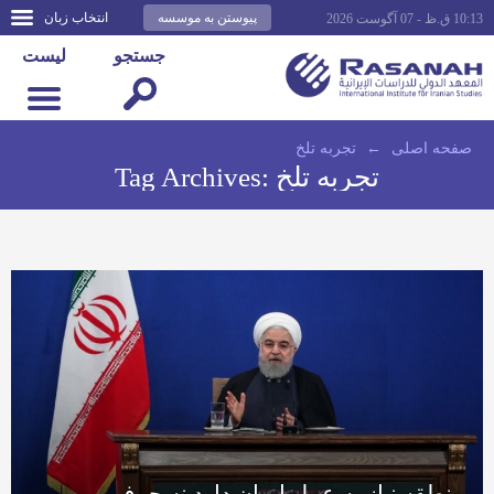
پیوستن به موسسه
انتخاب زبان
10:13 ق.ظ - 07 آگوست 2026
جستجو
لیست
صفحه اصلى
←
تجربه تلخ
تجربه تلخ
Tag Archives:
منطقه نیاز به عمل ایران دارد نه حرف