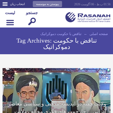
پیوستن به موسسه
انتخاب زبان
01:56 ب.ظ - 06 آگوست 2026
جستجو
لیست
صفحه اصلى
←
تناقض با حکومت دموکراتیک
تناقض با حکومت
Tag Archives:
دموکراتیک
ولایت فقیه در اندیشه مذهبی و سیاسی معاصر
ایرانی… چارچوب های فکری مخالف ولایت