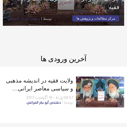
فقیه
مرکز مطالعات و پژوهش ها
توسط
د.فتحي أبو بكر المراغي
آخرین ورودی ها
ولایت فقیه در اندیشه مذهبی
و سیاسی معاصر ایرانی…
چارچوب های فکری مخالف
08:57 ق.ظ - 16 آگوست 2017
توسط
د.فتحي أبو بكر المراغي
ولایت فقیه