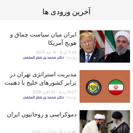
آخرین ورودی ها
ایران میان سیاست چماق و
هویج آمریکا
11:42 ق.ظ - 19 مه 2019
توسط
دكتر محمد بن صقر السلمى
مدیریت استراتژی تهران در
برابر کشورهای خلیج با ذهنیت
ناسیونالیستی
01:27 ب.ظ - 02 اکتبر 2018
توسط
دكتر محمد بن صقر السلمى
دموکراسی و روحانیون ایران
11:45 ق.ظ - 02 آوریل 2018