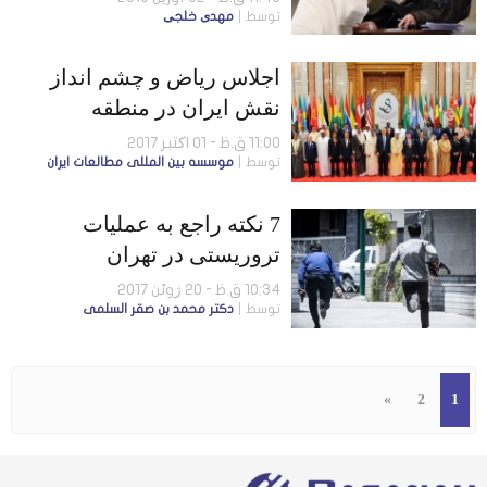
توسط
مهدی خلجی
اجلاس ریاض و چشم انداز
نقش ایران در منطقه
11:00 ق.ظ - 01 اکتبر 2017
توسط
موسسه بين المللى مطالعات ايران
7 نکته راجع به عملیات
تروریستی در تهران
10:34 ق.ظ - 20 ژوئن 2017
توسط
دكتر محمد بن صقر السلمى
»
2
1