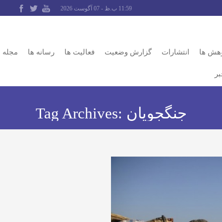
11:59 ب.ظ - 07 آگوست 2026
وهش ها
انتشارات
گزارش وضعیت
فعالیت ها
رسانه ها
مجله
بر
جنگجویان
Tag Archives: