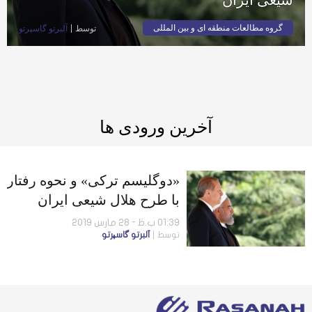
گروه مطالعات منطقه ای و بین المللی
توسط
آلبرتو گاسپرتو
آخرین ورودی ها
«دوگلیسم ترکی» و نحوه رفتار
با طرح هلال شیعی ایران
01:39 ب.ظ - 28 مارس 2019
توسط
آلبرتو گاسپرتو