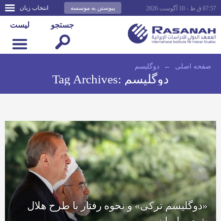
پیوستن به موسسه
انتخاب زبان
07:57 ق.ظ - 10 آگوست 2026
جستجو
لیست
صفحه اصلى
←
دوگلیسم
دوگلیسم
Tag Archives:
«دوگلیسم ترکی» و نحوه رفتار با طرح هلال
شیعی ایران