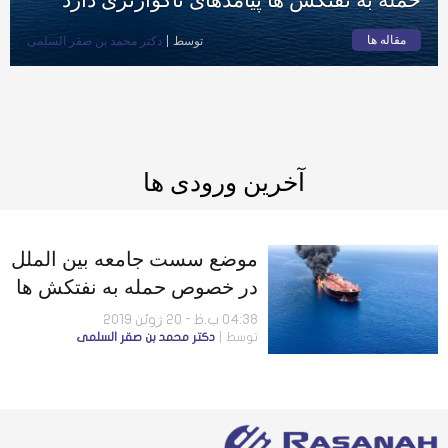
مقاله ها
توسط
دكتر محمد بن صقر السلمى
آخرین ورودی ها
موضع سست جامعه بین الملل
در خصوص حمله به نفتکش ها
پیامدهای ناگوارتری دارد
04:38 ب.ظ - 20 ژوئن 2019
توسط
دكتر محمد بن صقر السلمى