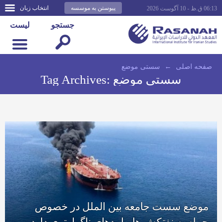
پیوستن به موسسه
انتخاب زبان
06:13 ق.ظ - 10 آگوست 2026
جستجو
لیست
صفحه اصلى
←
سستی موضع
سستی موضع
Tag Archives:
موضع سست جامعه بین الملل در خصوص
حمله به نفتکش ها پیامدهای ناگوارتری دارد