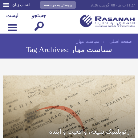
پیوستن به موسسه
انتخاب زبان
11:27 ب.ظ - 08 آگوست 2026
جستجو
لیست
صفحه اصلى
←
سیاست مهار
سیاست مهار
Tag Archives:
ژئوپلیتیک شیعه، واقعیت و آینده