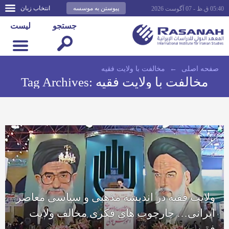
پیوستن به موسسه
انتخاب زبان
05:40 ق.ظ - 07 آگوست 2026
جستجو
لیست
صفحه اصلى
←
مخالفت با ولایت فقیه
مخالفت با ولایت فقیه
Tag Archives:
ولایت فقیه در اندیشه مذهبی و سیاسی معاصر
ایرانی… چارچوب های فکری مخالف ولایت
فقیه