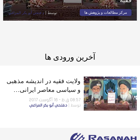
مرکز مطالعات و پژوهش ها
توسط
د.فتحي أبو بكر المراغي
آخرین ورودی ها
ولایت فقیه در اندیشه مذهبی
و سیاسی معاصر ایرانی…
چارچوب های فکری مخالف
08:57 ق.ظ - 16 آگوست 2017
توسط
د.فتحي أبو بكر المراغي
ولایت فقیه