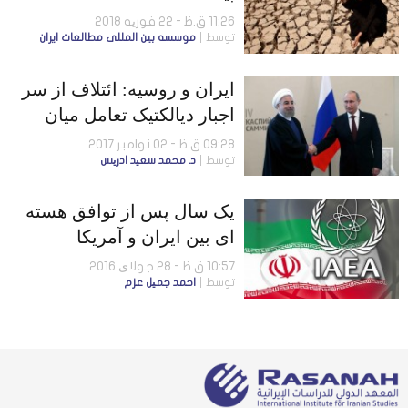
11:26 ق.ظ - 22 فوریه 2018
توسط
موسسه بين المللى مطالعات ايران
ایران و روسیه:‌ ائتلاف از سر
اجبار دیالکتیک تعامل میان
فرصت ها و چالش ها
09:28 ق.ظ - 02 نوامبر 2017
توسط
د. محمد سعید ادریس
یک سال پس از توافق هسته
ای بین ایران و آمریکا
10:57 ق.ظ - 28 جولای 2016
توسط
احمد جمیل عزم