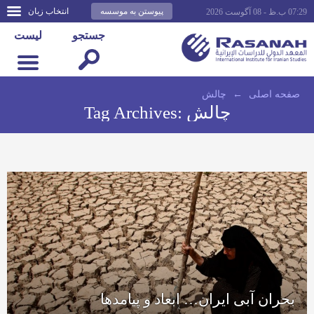
پیوستن به موسسه
انتخاب زبان
07:29 ب.ظ - 08 آگوست 2026
جستجو
لیست
صفحه اصلى
←
چالش
چالش
Tag Archives:
بحران آبی ایران… ابعاد و پیامدها