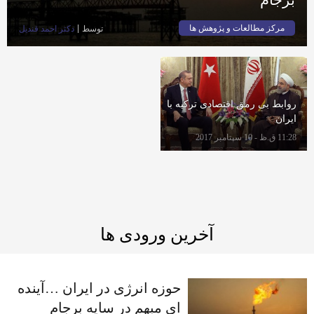
مرکز مطالعات و پژوهش ها
توسط
دکتر احمد قندیل
روابط بی رمق اقتصادی ترکیه با
ایران
11:28 ق.ظ - 10 سپتامبر 2017
آخرین ورودی ها
حوزه انرژی در ایران …آینده
ای مبهم در سایه برجام