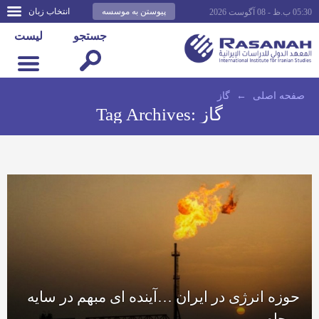
پیوستن به موسسه
انتخاب زبان
05:30 ب.ظ - 08 آگوست 2026
جستجو
لیست
صفحه اصلى
←
گاز
گاز
Tag Archives:
حوزه انرژی در ایران …آینده ای مبهم در سایه
برجام