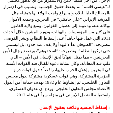
الإجراء من أجل ضبط الأمن والاستقرار من أي تدهور محتمل.
فـ”عيسى قاسم” لم يحفظ حقوق الجنسية، وتسبب في الإضرار
بالمصالح العليا للبلاد، ولم يراع واجب الولاء لها بتمثيله مثل
المرشد الإيراني “علي خامنئي” في البحرين، وجمعه الأموال
بوكالة عنه، ودعوته إلى عصيان القوانين، ومنع ولاية القانون
على كثير من المؤسسات والهيئات، ودوره المشين خلال أحداث
2011 التي عمل فيها جاهداً على إسقاط النظام، ونشر الفوضى
بتصريحه: “الطوفان بدأ لا ليهدأ ولا يقف عند حدود، بل ليستمر
حتى تركيع النظام”، وتصريحه: “اسحقوهم”، ويقصد رجال الأمن
البحرينيين – مما يمثل انتهاكاً لحق الإنسان في الأمن – الذي
قلب فيه المعادلة، وكان بمثابة دعوة للقتال ضد القوات الأمنية
في البحرين وإعلان الحرب عليها، رافضاً دخول قوات درع
الجزيرة المشتركة، وهي قوات عسكرية مشتركة لدول مجلس
التعاون الخليجي، تم إنشاؤها عام 1982 بهدف حماية أمن الدول
الأعضاء مجلس التعاون الخليجي، وردع أي عدوان العسكري،
واستقباله القنصل الإيراني في منزله سراً في عام 2012.
»
إسقاط الجنسية وعلاقته بحقوق الإنسان