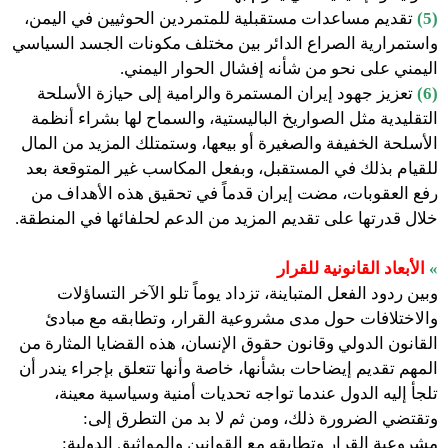
(5)
تقديم مساعدات مستقبلية للمتمردين الحوثيين في اليمن،
واستمرارية الصراع الدائر بين مختلف مكونات الجسد السياسي
اليمني على نحو من شأنه إفشال الحوار اليمني.
(6)
تعزيز جهود إيران المستمرة والرامية إلى حيازة الأسلحة
التقليدية مثل الصواريخ الباليستية، والسماح لها بشراء أنظمة
الأسلحة الخفيفة والصغيرة أو بيعها، وستمتلك المزيد من المال
للقيام بذلك في المستقبل، وبفعل المكاسب غير المتوقعة بعد
رفع العقوبات، مضت إيران قدماً في تحقيق هذه الأهداف من
خلال قدرتها على تقديم المزيد من الدعم لحلفائها في المنطقة.
»
الأبعاد القانونية للقرار
وبين ردود الفعل المتباينة، تزداد يوماً تلو الآخر التساؤلات
والاختلافات حول مدى مشروعية القرار، وتطابقه مع مبادئ
القانون الدولي وقانون حقوق الإنسان، هذه القضايا المثارة من
المهم تقديم إيضاحات بشأنها، خاصة وأنها تتعلق بإجراء يندر أن
تلجأ إليه الدول عندما تواجه تحديات أمنية وسياسية معينة،
وتقتضي الضرورة ذلك، ومن ثم لا بد من التطرق إلى:
مشروعية القرار وتطابقه مع القوانين والمواثيق الدولية: