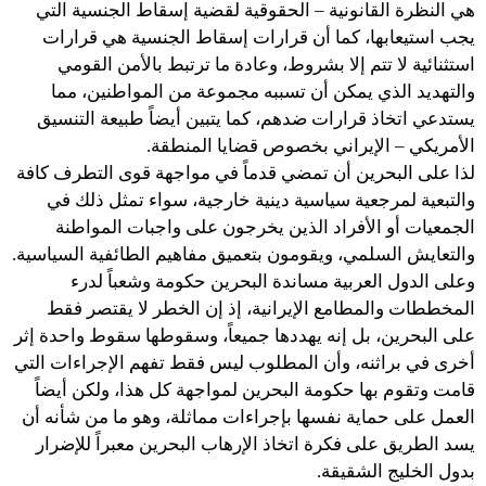
هي النظرة القانونية – الحقوقية لقضية إسقاط الجنسية التي
يجب استيعابها، كما أن قرارات إسقاط الجنسية هي قرارات
استثنائية لا تتم إلا بشروط، وعادة ما ترتبط بالأمن القومي
والتهديد الذي يمكن أن تسببه مجموعة من المواطنين، مما
يستدعي اتخاذ قرارات ضدهم، كما يتبين أيضاً طبيعة التنسيق
الأمريكي – الإيراني بخصوص قضايا المنطقة.
لذا على البحرين أن تمضي قدماً في مواجهة قوى التطرف كافة
والتبعية لمرجعية سياسية دينية خارجية، سواء تمثل ذلك في
الجمعيات أو الأفراد الذين يخرجون على واجبات المواطنة
والتعايش السلمي، ويقومون بتعميق مفاهيم الطائفية السياسية.
وعلى الدول العربية مساندة البحرين حكومة وشعباً لدرء
المخططات والمطامع الإيرانية، إذ إن الخطر لا يقتصر فقط
على البحرين، بل إنه يهددها جميعاً، وسقوطها سقوط واحدة إثر
أخرى في براثنه، وأن المطلوب ليس فقط تفهم الإجراءات التي
قامت وتقوم بها حكومة البحرين لمواجهة كل هذا، ولكن أيضاً
العمل على حماية نفسها بإجراءات مماثلة، وهو ما من شأنه أن
يسد الطريق على فكرة اتخاذ الإرهاب البحرين معبراً للإضرار
بدول الخليج الشقيقة.