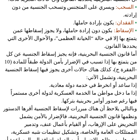
•
السحب:
ويسري على المتجنس وتسحب الجنسية من دون
إرادته.
•
الفقدان:
يكون بإرادة حاملها.
•
الإسقاط:
بكون دون إرادة حاملها، ولا يجوز إسقاطها عمن
يتمتع بها إلا في حالة “الخيانة العظمى”، والأحوال الأخرى التي
يحددها القانون.
أما قانون الجنسية البحرينية، فإنه يجيز إسقاط الجنسية عن كل
من يتمتع بها إذا تسبب في الإضرار بأمن الدولة طبقاً للمادة (10
-الفقرة ج)، كذلك هناك حالات أخرى يجوز فيها إسقاط الجنسية
البحرينية، وتشمل الآتي:
إذا ساعد أو انخرط في خدمة دولة معادية.
إذا ما دخل مواطن ما الخدمة العسكرية لدولة أخرى مستمراً
فيها رغم صدور أوامر بحرينية بتركها.
وبالتالي يلاحظ أن هناك مبررات لإسقاط الجنسية أقرها الدستور
ونظمها قانون الجنسية البحرينية، فالإضرار بالأمن يشمل
التحريض على الإرهاب، أو القيام بأعمال عنف، وتدمير
الممتلكات العامة والخاصة، وتشكيل تنظيمات شبه عسكرية،
وغيرها من مظاهر الإضرار بأمن الدولة، إضافة إلى المساعدة أو