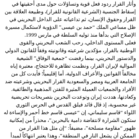
وأثار القرار ردود فعل قوية وتساؤلات حول مدى أحقيتها في
إسقاط الجنسية (الشرعية القانونية للقرار)، وطبيعة العلاقة بين
القرار وحقوق الإنسان، ثم تداعياته على الداخل البحريني في
ظل مساعي الملك “حمد بن عيسى” الدؤوبة لاستكمال مسيرة
الإصلاح التي بدأها منذ توليه السلطة في مارس 1999.
فعلى المستوى الداخلي، رحب الشعب البحريني والقوى
الوطنية بالقرار، مؤكدين شرعيته وقانونيته وفقاً للقانون الدولي
والدستور البحريني، بينما رفضت “جمعية الوفاق” الشيعية
الموالية لإيران القرار، ونظمت تظاهرة للاحتجاج، معتبرة إياه
مخالفاً القوانين والأعراف الدولية، أما إقليمياً؛ فأيدت كل من
الجامعة العربية ومصر والسعودية القرار البحريني وشرعيته ضد
الأفراد والجمعيات العميلة المثيرة للفتن المذهبية والطائفية.
وكعادتها، هددت إيران وتوعدت البحرين بتصريحات تحريضية
غير محسوبة، إذ قال قائد فيلق القدس في الحرس الثوري
اللواء “قاسم سليماني، إن “عيسى قاسم خط أحمر والإساءة له
ستكون الشرارة لانتفاضة دامية بالبحرين”، محذراً من إمكانية
ظهور “مقاومة مسلحة”، مضيفاً: “إن مثل هذا القرار من
الممكن أن يشعل النار في المنطقة”، وهذا يعتبر انتهاكاً لمبدأ