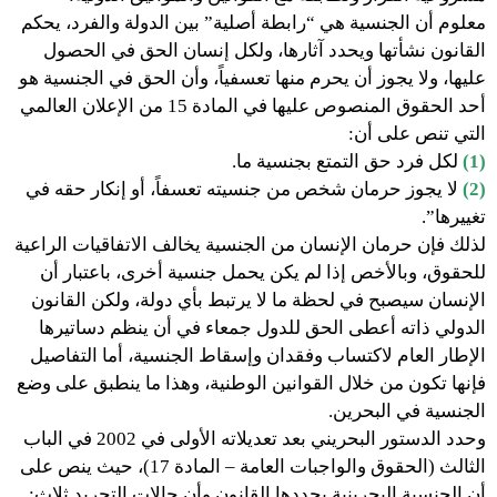
معلوم أن الجنسية هي “رابطة أصلية” بين الدولة والفرد، يحكم
القانون نشأتها ويحدد آثارها، ولكل إنسان الحق في الحصول
عليها، ولا يجوز أن يحرم منها تعسفياً، وأن الحق في الجنسية هو
أحد الحقوق المنصوص عليها في المادة 15 من الإعلان العالمي
التي تنص على أن:
(1)
لكل فرد حق التمتع بجنسية ما.
(2)
لا يجوز حرمان شخص من جنسيته تعسفاً، أو إنكار حقه في
تغييرها”.
لذلك فإن حرمان الإنسان من الجنسية يخالف الاتفاقيات الراعية
للحقوق، وبالأخص إذا لم يكن يحمل جنسية أخرى، باعتبار أن
الإنسان سيصبح في لحظة ما لا يرتبط بأي دولة، ولكن القانون
الدولي ذاته أعطى الحق للدول جمعاء في أن ينظم دساتيرها
الإطار العام لاكتساب وفقدان وإسقاط الجنسية، أما التفاصيل
فإنها تكون من خلال القوانين الوطنية، وهذا ما ينطبق على وضع
الجنسية في البحرين.
وحدد الدستور البحريني بعد تعديلاته الأولى في 2002 في الباب
الثالث (الحقوق والواجبات العامة – المادة 17)، حيث ينص على
أن الجنسية البحرينية يحددها القانون وأن حالات التجريد ثلاث: