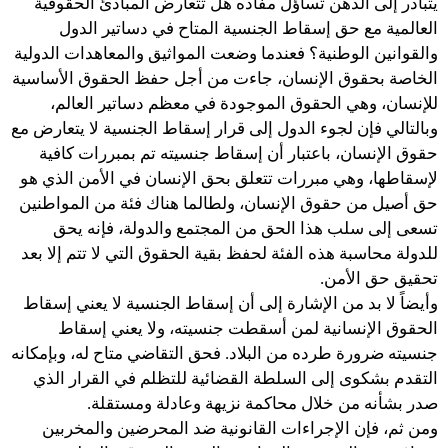
يتبادر إلى الذهن تساؤل مفاده هل تتعارض المبادئ الحقوقية
العالمية مع حق إسقاط الجنسية المتاح في دساتير الدول
والقوانين الوطنية؟ فعندما وضعت المواثيق والمعاهدات الدولية
الخاصة بحقوق الإنسان، جاءت من أجل حفظ الحقوق الأساسية
للإنسان، وهي الحقوق الموجودة في معظم دساتير العالم،
وبالتالي فإن لجوء الدول إلى قرار إسقاط الجنسية لا يتعارض مع
حقوق الإنسان، باعتبار أن إسقاط جنسيته تم بمبررات كافية
لإسقاطها، وهي مبررات تتعلق بحق الإنسان في الأمن الذي هو
حق أصيل من حقوق الإنسان، ولطالما هناك فئة من المواطنين
تسعى إلى سلب هذا الحق من المجتمع والدولة، فإنه يحق
للدولة محاسبة هذه الفئة لحفظ بقية الحقوق التي لا تتم إلا بعد
تحقيق حق الأمن.
وأيضاً لا بد من الإشارة إلى أن إسقاط الجنسية لا يعني إسقاط
الحقوق الإنسانية لمن أسقطت جنسيته، ولا يعني إسقاط
جنسيته ضرورة طرده من البلاد. فحق التقاضي متاح له، وبإمكانه
التقدم بشكوى إلى السلطة القضائية للتظلم في القرار الذي
صدر بشأنه من خلال محاكمة نزيهة وعادلة ومستقلة.
ومن ثم، فإن الإجراءات القانونية ضد المحرضين والمخربين