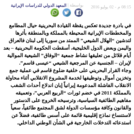
بواسطة
المعهد الدولي للدراسات الإيرانية
08:15 م - 02 يوليو 2016
في بادرة جديدة تعكس يقظة القيادة البحرينية حيال المطامع
والمخططات الإيرانية المحيطة بالمملكة وبالمنطقة بأثرها
لتدشين “الهلال الشيعي” الممتد من سوريا إلى لبنان فالعراق
واليمن وبعض الدول الخليجية، أسقطت الحكومة البحرينية – بعد
أيام قلائل من تعليقها نشاط جمعية “الوفاق” الشيعية الموالية
لإيران – الجنسية عن المرجعية الشيعي “عيسى قاسم”.
وجاء القرار البحريني على خلفية ضلوع قاسم في عملية جمع
وتخزين أموال وتوظيفها لخدمة المشروع الانقلابي أثناء محاولة
الانقلاب الفاشلة المدعومة إيرانياً إبان اندلاع أحداث الشغب
بالمملكة 2011 في خضم ثورات “الربيع العربي”، وتعميقه
مفاهيم الطائفية السياسية، وترسيخه الخروج على الدستور
والقانون وكافة مؤسسات الدولة لشق المجتمع طائفياً، سعياً
لاستنساخ نماذج إقليمية قائمة على أسس طائفية، فضلاً عن
استدعائه التدخلات الخارجية في الشأن الوطني الداخلي.