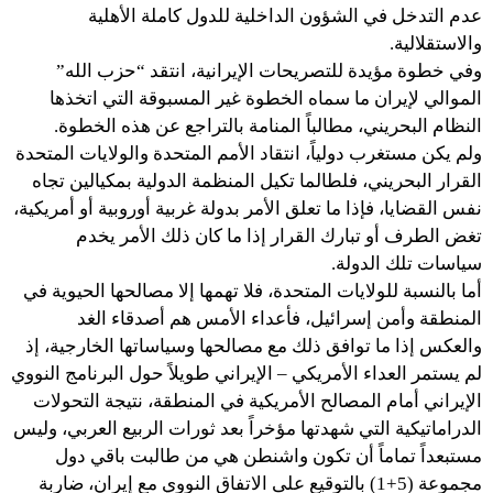
عدم التدخل في الشؤون الداخلية للدول كاملة الأهلية
والاستقلالية.
وفي خطوة مؤيدة للتصريحات الإيرانية، انتقد “حزب الله”
الموالي لإيران ما سماه الخطوة غير المسبوقة التي اتخذها
النظام البحريني، مطالباً المنامة بالتراجع عن هذه الخطوة.
ولم يكن مستغرب دولياً، انتقاد الأمم المتحدة والولايات المتحدة
القرار البحريني، فلطالما تكيل المنظمة الدولية بمكيالين تجاه
نفس القضايا، فإذا ما تعلق الأمر بدولة غربية أوروبية أو أمريكية،
تغض الطرف أو تبارك القرار إذا ما كان ذلك الأمر يخدم
سياسات تلك الدولة.
أما بالنسبة للولايات المتحدة، فلا تهمها إلا مصالحها الحيوية في
المنطقة وأمن إسرائيل، فأعداء الأمس هم أصدقاء الغد
والعكس إذا ما توافق ذلك مع مصالحها وسياساتها الخارجية، إذ
لم يستمر العداء الأمريكي – الإيراني طويلاً حول البرنامج النووي
الإيراني أمام المصالح الأمريكية في المنطقة، نتيجة التحولات
الدراماتيكية التي شهدتها مؤخراً بعد ثورات الربيع العربي، وليس
مستبعداً تماماً أن تكون واشنطن هي من طالبت باقي دول
مجموعة (5+1) بالتوقيع على الاتفاق النووي مع إيران، ضاربة