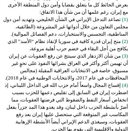
بعرض الحائط كل ما يتعلق بقضايا وأمن دول المنطقة الأخرى
مع إيران، رغم علمها أن من شأن هذا الاتفاق:
(1)
تصاعد التدخل الإيراني في الشأن الخليجي، وتهديد أمن دول
مجلس التعاون من خلال أدواتها غير المشروعة (الطائفية،
المناطقية، التجسس والاستخبارات، دعم الفصائل الموالية).
(2)
منح إيران قدرة كافية في سوريا لإنقاذ نظام “الأسد” الذي
يكافح من أجل البقاء في خضم حرب أهلية مروعة،
(3)
من شأن الازدهار الذي سينتج عن رفع العقوبات عن إيران
أن تهيمن أكثر وأكثر في العراق بشرائها النفوذ على نحوٍ غير
مسبوق، خاصة في الانتخابات العراقية المقبلة (مجالس
المحافظات في عام 2017، والانتخابات الوطنية في عام 2018).
(4)
إفساح المجال واسعاً أمام حزب الله في الداخل اللبناني، إذ
اضطرت إيران في السابق إلى تقليص دعمها للحزب بسبب
انخفاض أسعار النفط والضغوط التي فرضتها العقوبات، مما
أضرّ بأنشطة الحزب داخل لبنان، وقد يغدو هذا المد جزراً بفعل
المكاسب غير المتوقعة التي ستحصل عليها إيران بعد رفع
العقوبات، وسيغذي الدعم الإيراني أيضاً الأنشطة الإرهابية
الدولية والإقليمية التي يقوم بها الحزب.