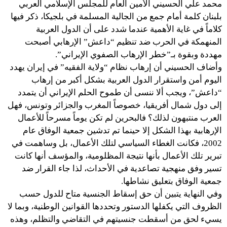
محمد علي الحسيني الأمين العام للمجلس الإسلامي العربي
بلبنان كلمة أمام جمع من الجالية المسلمة في بلجيكا، ذكر فيها
كلاماً في غاية الأهمية عندما شدد على أن الدول العربية
المنهمكة في الحرب ضد تنظيم “داعش” الإرهابي أصبحت
مهددة وبقوة بـ”خطر الإرهاب الصفوي الإيراني”.
وأضاف الحسيني أن إرهاب نظام “ولاية الفقيه” في إيران يهدد
اليوم أمن واستقرار الدول العربية بشكل أكبر من إرهاب
“داعش”، ويجب ألا ننسى أن طموح الحلم الإيراني أن يتمدد
إلى دول شمال أفريقيا، خصوصاً المغرب والجزائر وتونس، فهل
العرب منتبهون لذلك؟ فالبحرين لم تكن يوماً مسرحاً للأعمال
الإرهابية بهذا الشكل إلا حينما تم تدشين جمعية الوفاق عام
2002، فكانت الغطاء السياسي لتلك الأعمال، بل وساهمت في
تبرير تلك الأعمال بأنها نتيجة المظلومية، والمؤسف أنها كانت
تسير وفق منهجية تصاعدية في الأحداث، لذا جاء القرار ضد
جمعية الوفاق بتعليق نشاطها.
وفي النهاية يتبين أن حق إسقاط الجنسية متاح للدول حسب
الظروف التي يكفلها الدستور وتحددها القوانين الوطنية، وبما لا
يسيء لحق من أسقطت جنسيتهم في التقاضي والتظلم، وهذه