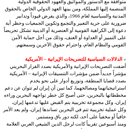
متوافقة مع الدستور والمواثيق والعهود الحقوقية الدولية
المنضمة إليها المملكة، ومن بينها العهد الدولي الخاص بالحقوق
المدنية والسياسية لعام 1966، والذي يفرض قيوداً وتدابير
ضرورية على حرية التعبير والتجمع وتكوين الجمعيات وحظر أية
دعوة إلى الكراهية القومية أو العنصرية أو الدينية تشكل تحريضاً
على التمييز أو العداوة أو العنف، وذلك من أجل حماية الأمن
القومي والنظام العام، واحترام حقوق الآخرين وسمعتهم.
»
الدلالات السياسية للتصريحات الإيرانية –
الأمريكية
أضفت التصريحات الإيرانية والأمريكية بصدد القرار البحريني
مؤشراً جديداً ضمن مؤشرات التنسيقات الإيرانية – الأمريكية
بصدد قضايا المنطقة، وتوزيع أدوار على نحو يخدم
استراتيجياتهما ومصالحهما، كما تبين أن إيران لم تتوان عن دعم
مخططاتها بالبحرين، حتى أصبح كل خطر تواجهه البحرين وراءه
إيران، وكل مجموعة تخريبية يتم القبض عليها تدعمها إيران،
وكل عملية تخريبية تتم في البحرين تساندها إيران، ولم يعد الأمر
خافياً أو مخفياً على أحد، لكنه دور باق ومستمر.
ومنذ أسبوعين تقريباً كانت لرجل الدين الشيعي العربي العلامة