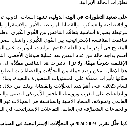
طوُّرات الحالة الإيرانية.
لى صعيد التطورات في البيئة الدولية،
تشهد الساحة الدولية تحو
الاقتصادية والعسكرية والقضايا المرتبطة بالأمن والاستقرار وال
رتبطة بصورة أساسية بتفاقُم التنافس بين القُوى الكُبرى، وطبيعة 
فاقمت المنافسة الإستراتيجية بين القُوى الكُبرى، وانتقل الصرا
المفتوح في أوكرانيا منذ العام 2022م، ت
صبح يواجه حالة من عدم اليقين بعد عملية طوفان الأقصى، ال
لإقليمية شوطًا مهمًّا، ولا تزال تأثيرات هذا التنافس ممتّدَّة 
ذا الإطار، يمكن رصد جملة من التحوُّلات والقضايا ذات الطابع
يّاتها تأثيرات ممتَدَّة على المستويات المنظورة والبعيدة. وبنا
للعام 2023م على أهمّ هذه التحوُّلات والقضايا، وذلك من خلا
التداعيات على الغرب وروسيا
،
التنافس الأمريكي-الصيني والـ
لعالمي وتحولاته، القضايا الأمنية والمنافسة في المجالات غير ال
الجماعات المتطرِّفة في العالم
،
التفاعلات الإستراتيجية في البي
ما حلّل تقرير 2023-2024م، التحوُّلات الإستراتيجية في السياسة السعودية