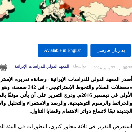
به زبان فارسى
Avialable in English
بواسطة
المعهد الدولي للدراسات الإيرانية
06:3 م - 22 يناير 2024
«معضلات السلام والتحو
الأولى في ديسمبر 2016م. ودرج التقرير على أن يأ
الخرائط والرسوم التوضيحية، والرصد والاستقراء والتحليل والا
لجديدة تبعًا لاتساع دوائر الاهتمام وقضايا التناول.
ستعرض التقرير في ثلاثة محاور كبرى، التطورات في البيئة الدول