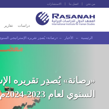
من نحن
اتصل بنا
الاستشارات
دراسات
تقارير
الرئيسية
←
الأخبار
←
«رصانة» يُصدِر تقريره الإستراتيجي السنوي لعام 023
«رصانة» يُصدِر تقريره الإ
السنوي لعام 2023-2024م