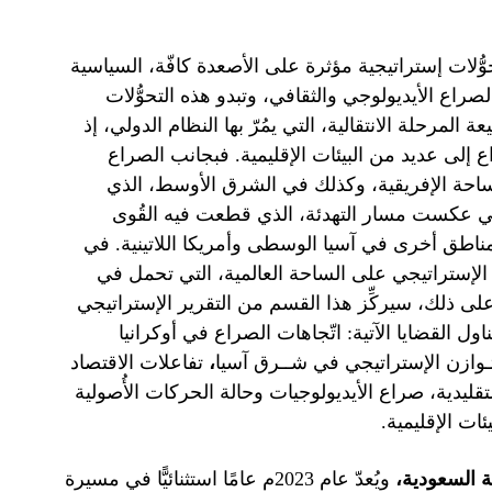
ُّلات إستراتيجية مؤثرة على الأصعدة كافّة، السياسية
صراع الأيديولوجي والثقافي، وتبدو هذه التحوُّلات
المرحلة الانتقالية، التي يمُرّ بها النظام الدولي، إذ
ع إلى عديد من البيئات الإقليمية. فبجانب الصراع
زايدت التوتُّرات على الساحة الإفريقية، وكذلك في الشرق الأوسط، الذي
تي عكست مسار التهدئة، الذي قطعت فيه القُوى
إلى مناطق أخرى في آسيا الوسطى وأمريكا اللاتينية. في
 الإستراتيجي على الساحة العالمية، التي تحمل في
ءً على ذلك، سيركِّز هذا القسم من التقرير الإستراتيجي
ل تناول القضايا الآتية: اتّجاهات الصراع في أوكرانيا
تـوازن الإستراتيجي في شــرق آسيا
،
تفاعلات الاقتصاد
تقليدية، صراع الأيديولوجيات وحالة الحركات الأُصولية
ئات الإقليمية.
،
ويُعدّ عام 2023م عامًا استثنائيًّا في مسيرة