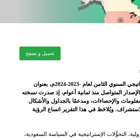
تحميل و تصفح
أصدر المعهد الدولي للدراسات الإيرانية «رصانة» تقريره الإستراتيجي السنوي الثامن لعام -2023-2024م، بعنوان
ط الإستراتيجي» في 342 صفحة، وهو الإصدار المتواصل منذ ثمانية أعوام، إذ صدرت نسخته
تي موثقًا بالمعلومات والإحصاءات، ومدعمًا بالجداول والأشكال
ستشراف. ويُلاحَظ في هذا التقرير اتساع الرؤية
ية، التحوُّلات الإستراتيجية في السياسة السعودية،