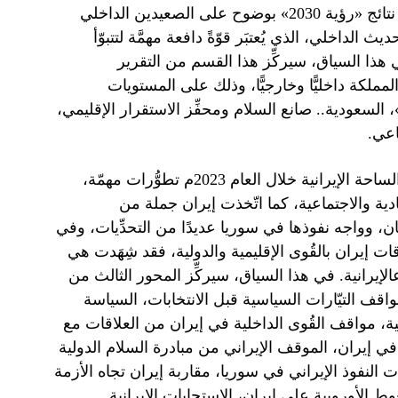
المملكة العربية السعودية على المستويات كافّة، إذ بدأت تظهر نتائج «رؤية 2030» بوضوح على الصعيدين الداخلي
الداخلي، الذي يُعتبَر قوّةً دافعة مهمَّة لتتبوّأ
ي هذا السياق، سيركِّز هذا القسم من التقرير
المملكة داخليًّا وخارجيًّا، وذلك على المستويات
ة:سياسات التحديث والحُكم الرشيد في إطار «رؤية 2030م»، السعودية.. صانع السلام ومحفِّز الاستقرار الإقليمي،
اعي.
إذشهِدَت الساحة الإيرانية خلال العام 2023م تطوُّرات مهمّة،
دية والاجتماعية، كما اتّخذت إيران جملة من
ن، وواجه نفوذها في سوريا عديدًا من التحدِّيات، وفي
ات إيران بالقُوى الإقليمية والدولية، فقد شِهَدت هي
إيرانية. في هذا السياق، سيركِّز المحور الثالث من
اقف التيّارات السياسية قبل الانتخابات، السياسة
ية، مواقف القُوى الداخلية في إيران من العلاقات مع
 إيران، الموقف الإيراني من مبادرة السلام الدولية
ات النفوذ الإيراني في سوريا، مقاربة إيران تجاه الأزمة
ضغوط الأوروبية على إيران، الاستجابات الإيرانية