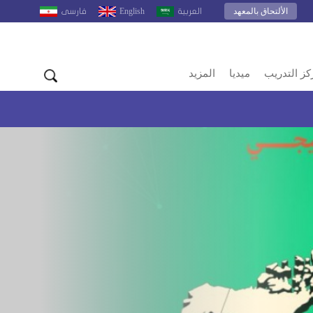
الألتحاق بالمعهد
English
العربية
فارسى
كز التدريب
ميديا
المزيد