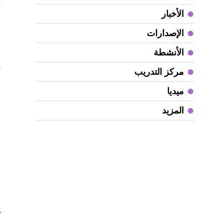
ت
الأخبار
ع
الإصدارات
و
الأنشطة
م
ت
مركز التدريب
ميديا
أ
ا
المزيد
ه
ط
و
ا
و
ك