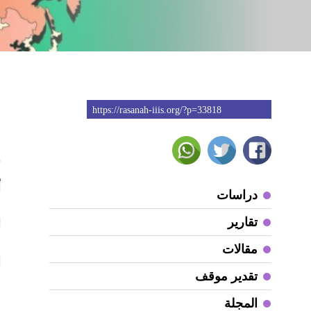
https://rasanah-iiis.org/?p=33818
5
دراسات
تقارير
و
مقالات
ا
تقدير موقف
ا
المجلة