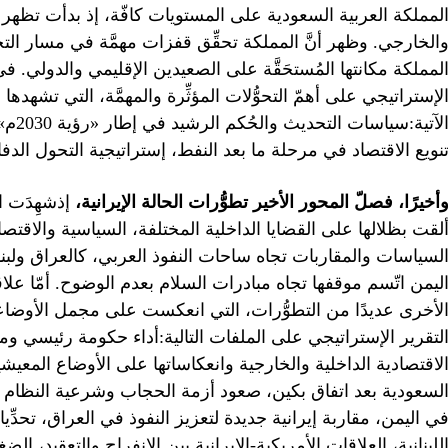
الخارجي. وظهر أنَّ المملكة تحقِّق قفزات مهمَّة في مسار التحديث 
لمملكة مكانتها المُستحَقَّة على الصعيدين الإقليمي والدولي. ف
لإستراتيجي على أهمّ التحوُّلات المؤثِّرة والمهمَّة، التي تشهدها 
الآتي
نويع الاقتصاد في مرحلة ما بعد النفط، إستراتيجية التحول الدف
أخيرًا، فصلّ المحور الأخير تطوُّرات الحالة الإيرانية،
لقت بظلالها على القضايا الداخلية المختلفة، السياسية والاقتصا
لسياسات والمقاربات تجاه ساحات النفوذ العربي، كالعراق ولبنا
ليمن اتّسم موقفها تجاه مبادرات السلام بعدم الوضوح. أمّا علاق
لأخرى عديدًا من التطوُّرات، التي انعكست على مجمل الأوضاعال
لتقرير الإستراتيجي على الملفات التالية:أداء حكومة رئيسي ومو
لاقتصادية الداخلية والخارجية وانعكاساتها على الأوضاع المعيش
لسعودية بعد اتفاق بكين، صعود أزمة الحجاب وشرعية النظام في
ي اليمن، مقاربة إيرانية جديدة لتعزيز النفوذ في العراق، تحدِّي
للبنانية، العلاقات الأمريكية-الإيرانية بين الانفراج والتعقيد، ال