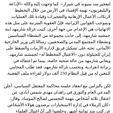
لتفجير سد سيوند في شيراز». كما وَجهت إليه وكالة «الإذاعة
والتليفزيون» تهمة الإفساد في الأرض من خلال التخطيط
لارتكاب الأعمال الإرهابية والتفجيرات وقيادة تلك العمليات.
وبموجب القوانين الإيرانية، فإنّ العقوبة المترتبة على مثل هذه
الاتهامات هي الإعدام. من جهة أخرى، كتبت غزالة شارمهد ابنة
جمشيد شارمهد، إلى جانب مجموعة من النشطاء السياسيين
ونشطاء المجتمع المدني والصحفيين، رسالةً إلى وزير الخارجية
الألماني، تحثه على تشكيل فريق لإدارة الأزمات والضغط على
إيران للحيلولة دون «الاغتيال المخطط له» لجمشيد شارمهد.
ويعاني شارمهد من حالة صحية خاصة، بينما تم اعتقاله في
زنزانة انفرادية. وبحسب غزالة شارمهد، فقد طلب المحامي
المعين له من قِبل النظام 250 ألف دولار لقراءة ملف القضية.
لكن بالتزامن مع انعقاد جلسة محاكمة المعتقل السياسي، أعلن
المدعي العام والثوري في زاهدان مهدي شمس آبادي، عن
اعتقال ثلاثة أشخاص بتهمة التجسس لصالح الموساد. وقال:
«كان الزملاء في إدارة الاستخبارات يرصدون هؤلاء الأشخاص
عن كثب منذ ثمانية أشهر، وخلصوا إلى أنّ اغتيال العلماء