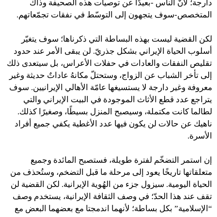
دارجة؛ لأنّ الناس -بعيدًا عن توصيات هذه الصحيفة وذاك
المتخصص-سوف يتجهون إلى التوسّط في نفقات تجمّعاتهم.
لكن القضية ليست بهذه البساطة التي ذكرناها؛ سوف يتغيّر
أسلوب الحياة الإيراني بشكل جذريّ. لن يبقى الأمر عند حدود
تقليص النفقات والعادات في حفلات الأعراس، بل سيتعدى ذلك
إلى تأخر الشباب عن الزواج، وستحتلّ مكانهُ عاداتٌ حديثة وغير
معروفة وغير دارجة لا يستسيغها عامّة الأهالي الإيرانيين. سوف
يتراجع عدد قطع الأثاث الموجودة في البيت الإيراني والتي
لطالما كانت مكتملة، وسيصبح المنزل بسيطًا، وصغيرًا كذلك.
ناهيك عن حالات لن يكون فيها عدد الأغطية يكفي جميع أفراد
الأسرة.
إن استمر التضخّم لفترة طويلة، فستصبح المائدة وجميع
متعلقاتها تاريخًا يعود إلى مرحلة ما قبل التضخم، وستُحذف من
الحياة اليومية. سيزول جزء من الهُوية الإيرانية. لكن القضية لن
تقف عند هذا الحدّ؛ في وصف الثقافة الإيرانية، يستخدم وصف
“الإسلامية” بكل بساطة؛ لأنهما اندمجتا مع بعضهما البعض مع