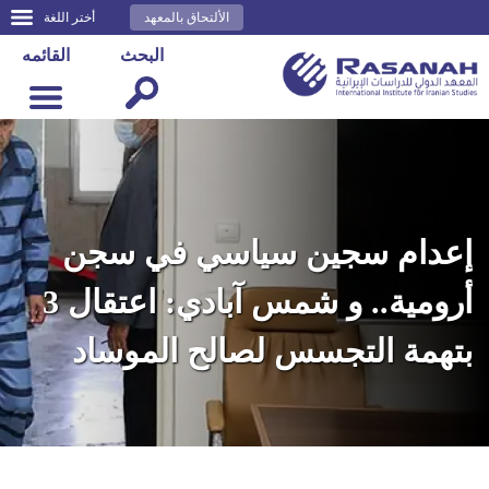
الألتحاق بالمعهد
أختر اللغة
البحث
القائمه
إعدام سجين سياسي في سجن
أرومية.. و شمس آبادي: اعتقال 3
بتهمة التجسس لصالح الموساد