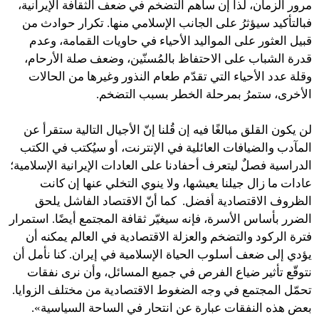
مرور الزمان، لذا إن ساهم التضخم في ضعف الثقافة الإيرانية،
فبالتأكيد سيؤثرُ على الجانب الإسلامي منها. تكرار حوادث من
قبيل العثور على المواليد الأحياء في حاويات القمامة، وعدم
قدرة الشباب على الاحتفاظ بالمُسنّين، وضعف صلة الأرحام،
وقلة عدد الأحياء التي تقدّم طعام النذور وغيرها من الحالات
الأخرى، ستمرُ بمرحلة الخطر بسبب التضخم.
لن يكون القلق مبالغًا فيه إن قُلنا إنّ الأجيال التالية ستقرأ عن
المآدب والضيافات العائلية في الإنترنت، أو سيُكتب في الكتب
الدراسية فصلٌ ليتعرف أحفادنا على العادات الإيرانية الإسلامية؛
عادات ما زال جيلنا يعيشها، ولا ينوي التخلي عنها إن كانت
الظروف الاقتصادية أفضل. كما أنّ الاقتصاد الفاشل يلحق
الضرر بأساس الأسرة، فإنه سيغيّر ثقافة المجتمع أيضًا. استمرار
فترة الركود والتضخم والعزلة الاقتصادية في العالم يمكنه أن
يؤدي إلى ضعف أسلوب الحياة الإسلامية في إيران. كنا نأمل أن
نتوقّع تأثير ضياع الفرص في جميع المسائل، وأن نرى نفقات
تحمّل المجتمع في وجه الضغوط الاقتصادية من مختلف الزوايا.
بعض هذه النفقات عبارة عن انتحار في الساحة السياسية».