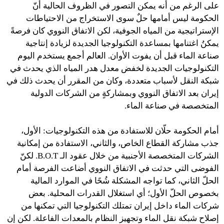
على الرغم من أنه يمكن التصور في الظروف الحالية أنّ
الحكومة ليس أمامها حلٌ سوى الاستخراج من الاحتياطات
الإستراتيجية من المياه الجوفية، لكن الاتفاق النووي كان فرصةً
يمكنُ اغتنامها بمساعدة التكنولوجيا الجديدة لزيادة إنتاجية
صناعة الماء قبل أن يفوت الأوان. العالم أجمع يستخدم اليوم
التكنولوجيات الجديدة لخفض معدل هدر المياه الذي يحدث في
شبكة النقل لأسباب متعددة، وكان من المقرر أن يحدث ذلك في
إيران بعد الاتفاق النووي وبمشاركةٍ من الشركات الدولية
المتخصصة في صناعة الماء.
أمام الحكومة حلّان للاستفادة من هذه التكنولوجيات: الأول،
جذب مشاركة القطاع الخاص، والثاني، الاستفادة من إمكانية
الشركات المتخصصة الأجنبية من خلال عقود الـ B.O.T. لكنّ
الفوضى التي حدثت في الاتفاق النووي أضاعت الفرصة أمام
الحلّ الثاني، كما تواجه المشكلة شُحًا في الموارد المالية
بخصوص الحلّ الأول؛ أي استغلال القدرات المحلية. بعض
شركات الماء داخل إيران تمتلك التكنولوجيا التي تمكنها من
إصلاح شبكة نقل الماء وتجهيز النظام بالمعدات الفاعلة. لكن إن