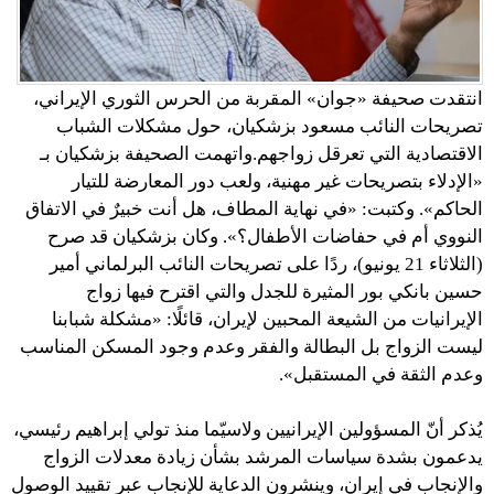
انتقدت صحيفة «جوان» المقربة من الحرس الثوري الإيراني،
تصريحات النائب مسعود بزشكيان، حول مشكلات الشباب
الاقتصادية التي تعرقل زواجهم.واتهمت الصحيفة بزشكيان بـ
«الإدلاء بتصريحات غير مهنية، ولعب دور المعارضة للتيار
الحاكم». وكتبت: «في نهاية المطاف، هل أنت خبيرٌ في الاتفاق
النووي أم في حفاضات الأطفال؟». وكان بزشكيان قد صرح
(الثلاثاء 21 يونيو)، ردًا على تصريحات النائب البرلماني أمير
حسين بانكي بور المثيرة للجدل والتي اقترح فيها زواج
الإيرانيات من الشيعة المحبين لإيران، قائلًا: «مشكلة شبابنا
ليست الزواج بل البطالة والفقر وعدم وجود المسكن المناسب
وعدم الثقة في المستقبل».
يُذكر أنّ المسؤولين الإيرانيين ولاسيّما منذ تولي إبراهيم رئيسي،
يدعمون بشدة سياسات المرشد بشأن زيادة معدلات الزواج
والإنجاب في إيران، وينشرون الدعاية للإنجاب عبر تقييد الوصول