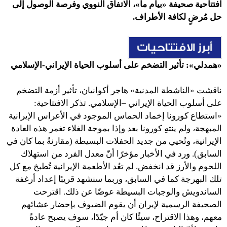
افتتاحية صحيفة «بيام ما»، الاتفاق النووي وفرصة الوصول إلى
حل مُرضٍ لكافة الأطراف.
«همدلي»: تأثير التضخم على أسلوب الحياة الإيراني-الإسلامي
ناقشت «الناشطة المدنية» هاجر أكوانيان، تأثير أزمة التضخم
على أسلوب الحياة الإيراني –الإسلامي. تذكر الافتتاحية:
«استطاع كورونا إخماد الحماس الموجود في الأعراس الإيرانية
المبهجة، ولم ينتهِ كورونا بعد وإذا بموجة الغلاء تغمر هذه العادة
الإيرانية، وتُحيي من جديد الحفلات البسيطة (مقارنةً بما كان في
السابق). ورد في الأخبار مؤخرًا أنّ معدل الفرد من استهلاك
اللحوم والأرز قد انخفض. لم تعُد الأطعمة الإيرانية تُطبخ مع کل
تلك البهرجة كما في السابق، وربما سنشهد قريبًا إعداد أرغفة
الساندويش والوجبات البسيطة عوضًا عن ذلك. اقترحت
الصحيفة الرسمية لإيران أن يقوم الضيوف بإحضار عشائهم
معهم، وهذا الاقتراح، سيئًا كان أم جيّدًا، سوف يصبح عادةً