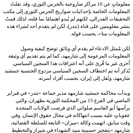
معلوماتٍ عن 10 مراكز صاروخية بالحرس الثوري، وقد نقلتُ
المعلومات الخاصة بإحداثيات صواريخ الحرس الثوري إلى مكتب
التحقيقات الفدرالي، لكنهم لم يُبدو اهتمامًا بما قلته، لذلك قمتُ
بنشر معلومتين على قناة (تندر)، لكن لم يتقدم أحد لشراء هذه
المعلومات منا»، بحسب قوله.
لكن مُمثل الادعاء لم يقدم أي وثائق توضح كيفية وصول
المعلومات المزعومة إلى شارمهد، كما لم يتم تقديم أي وثيقة
أخرى غير ما قُرئ على أنه اعترافات هذا السجين السياسي.
يُذكر أنه تم اختطاف السجين السياسي مزدوج الجنسية جمشيد
شارمهد، ونُقل إلى إيران، بحسب أفراد أسرته.
وبدأت محاكمة جمشيد شارمهد مدير جماعة «تندر» في فبراير
الماضي في الفرع 15 من المحكمة الثورية بطهران، والتي
يرأسها أبو القاسم صلواتي الذي فرضت الولايات المتحدة
عقوباتٍ عليه بسبب انتهاكاته في مجال حقوق الإنسان. وفي
وقت سابق، اتهمت وكالة «ميزان» التابعة للسلطة القضائية،
شارمهد «بتفجير حسينية سيد الشهداء في شيراز والتخطيط