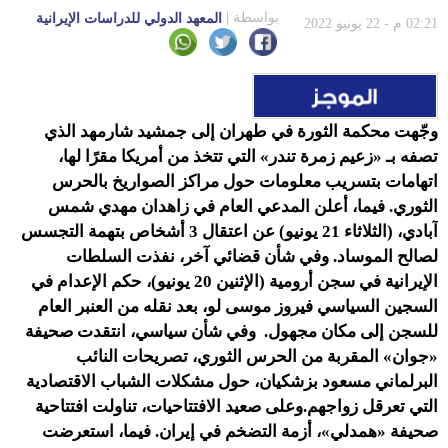
بواسطة
المعهد الدولي للدراسات الإيرانية
02:21 م - 22 يونيو 2022
وجّهت محكمة الثورة في طهران إلى جمشيد شارمهد الذي
تصفه بـ «زعيم زمرة تندر» التي تتخذ من أمريكا مقرًا لها،
اتهامات بتسريب معلومات حول مراكز الصواريخ بالحرس
الثوري. فيما، أعلن المدعي العام في زاهدان مهدي شمس
آبادي، (الثلاثاء 21 يونيو) عن اعتقال 3 أشخاص بتهمة التجسس
لصالح الموساد. وفي شأن قضائي آخر، نفذت السلطات
الإيرانية في سجن أرومية (الإثنين 20 يونيو)، حكم الإعدام في
السجين السياسي فيروز موسى لو، بعد نقله من العنبر العام
للسجن إلى مكان مجهول. وفي شأن سياسي، انتقدت صحيفة
«جوان» المقربة من الحرس الثوري، تصريحات النائب
البرلماني مسعود بزشكيان، حول مشكلات الشباب الاقتصادية
التي تعرقل زواجهم.وعلى صعيد الافتتاحيات، تناولت افتتاحية
صحيفة «همدلي»، أزمة التضخم في إيران. فيما، استعرضت