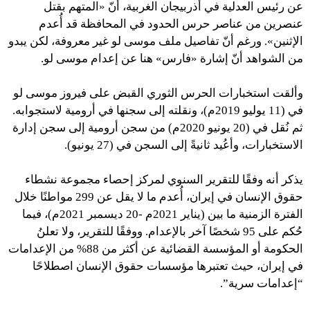
عن رئيس العدلية في أذربيجان الغربية، أنّ «المتهم بقتل
عنصرين من عناصر حرس الحدود في المحافظة قد أُعدم
الإثنين». ورغم أنّ تفاصيل ملف موسى لو غير معروفة، لكن يبدو
من الشواهد أنّ إشارة «فارس» هنا عن إعدام موسى لو.
وألقت استخبارات الحرس الثوري القبض على فيروز موسى لو
في (11 يوليو 2019م)، ونقلته إلى سجنها في أرومية لاستجوابه.
ثم نُقل في (20 يونيو 2020م) من سجن أرومية إلى سجن إدارة
الاستخبارات، وأعُيد ثانيةً إلى السجن في (27 يونيو).
يذكر أنه وفقًا للتقرير السنوي لمركز إحصاء مجموعة نشطاء
حقوق الإنسان في إيران، أُعدم ما لا يقل عن 299 مواطنًا خلال
الفترة الزمنية ما بين (يناير 2021م -20 ديسمبر 2021م)، فيما
حُكم على 95 شخصًا آخر بالإعدام. ووفقًا للتقرير، ولا تعلنُ
الحكومة أو المؤسسة القضائية عن أكثر من 88% من الإعدامات
في إيران، حيث تعتبرها مؤسسات حقوق الإنسان اصطلاحًا
“إعدامات سرية”.