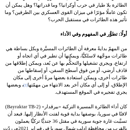
الطائرة بلا طيار في حرب أوكرانيا؟ وما قدراتها؟ وهل يمكن أن
تكون عاملًا مؤثرًا في ميزان القوى العسكري بين الطرفين؟ وما
تأثير هذه الطائرات في مستقبل الحرب؟
أولًا: تطوُّر في المفهوم وفي الأداء
من المهمّ بدايةً معرفة أن الطائرات المسيَّرة وبكل بساطة هي
طائرات موجَّهة لاسلكيًّا، ويمكنها أن تطير في أي اتجاه أو
ارتفاع، ويجري تشغيلها والتحكُّم بها عن بُعد، ويمكن إطلاقها من
قاذف أرضي، أو من فوق أسطح السفن، أو إسقاطها من
طائرات أخرى، ويمكن استعادة بعضها مرةً أخرى إلى مكان
الإطلاق، أو إلى أي مكان آخر بعد الانتهاء من مهمّتها
،
وبعضها
[1]
يجري تفجيره في الموقع المستهدف.
كان أداء الطائرة المسيرة التركية «بيرقدار» (Bayraktar TB-2)
لافتًا في سوريا، بوصفها بداية قوية لفتت الأنظار إليها. فبعد أن
تسبَّبت غارة جوية سورية في مقتل 36 جنديًّا تركيًّا يعملون
بالقرب من محافظة إدلب شمال سوريا في فبراير 2021م، ردّت