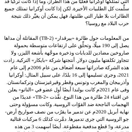
التي تمتلكها أوكرانيا فعليًّا من هذا الطراز، وما إذا كانت تركيا قد
سلَّمت كل الطلبيات الأخيرة. لكن إذا كانت أوكرانيا تمتلك جميع
الطائرات بلا طيار التي طلبتها، فهل يمكن أن يغيِّر ذلك نتيجة
حرب البلاد مع روسيا؟
من المعلومات حول طائرة «بيرقدار» (TB-2) المقاتلة أن مداها
يصل إلى 190 ميلًا، وتحلِّق على ارتفاعات متوسطة بحمولة
صاروخين مضادين للدبابات وذخيرة موجَّهة بأشعة الليزر، ولا
تتجاوز تكلفتها مليون دولار. أنتجتها شركة «بايكار» التركية. زادت
هذه الشركة صادراتها سبعة أضعاف من عام 2006م إلى عام
2021، وجرى تسليمها إلى 16 بلدًا، على سبيل المثال: أوكرانيا
وأذربيجان والمغرب وتونس وقطر وقيرغيزستان وتركمانستان.
وفى عام 2021م كانت بولندا أيضًا أول عضو في «الناتو» يعلن
عن اقتناء 24 طائرة من هذا النوع. نفَّذت «TB-2» عديدًا من
الهجمات الناجحة ضد القوّات الروسية. وكانت مسؤولة وحتى
نهاية أبريل 2020م عن تدمير ما يقرُب من نصف صواريخ أرض-
جو الروسية التي جرى تدميرها. دمَّرت كذلك 6 مركبات قتالية
مدرعة، و5 قطع مدفعية مقطوعة. أيضًا أسهمت 3 من هذه