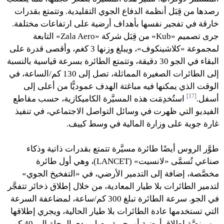
رصدها من قِبَل أنظمة الدفاع الجوي التقليدية. وتتمتع بقدرات
خارقة في تفجير نفسها بأهداف أرضية على ارتفاعات مختلفة.
جرى تصميم «Kub» من قِبَل شركة «Zala Aero» التابعة
لمجموعة «كلاشينكوف»، ويبلغ وزنها 3 كغم، وأقصى قدرة على
البقاء في الجو 30 دقيقة، وتتمتع الطائرة بسرعة قياسية بالنسبة
إلى الطائرات الصغيرة المماثلة، تصل إلى 130 كم/الساعة، في
الوقت الذي يمكنها فيه مباغتة الهدف عموديًّا من أعلى إلى
[17]
أسفل.
استُخدِمَت هذه المسيَّرة الكاميكازية، حسب مقاطع
الفيديو التي ظهرت في وسائل التواصل الاجتماعي، في تنفيذ
غارة جوية على وزارة المالية في وسط كييف.
طوَّر الروس أيضًا طائرة مسيَّرة تتمتع بقدرات ذاتية وذكاء
صناعي تُسمَّى «لانسيت» (LANCET)، وهي أول طائرة
مخصَّصة، إضافة إلى التدمير الأرضي، في «التفخيخ الجوي»
لتدمير الطائرات بلا طيار المعادية، من خلال إطلاق ذخائر تتفجَّر
في الجو. سرعة الطائرة تبلغ 300 كم/ساعة، لمضاعفة السرعة
التي تستخدمها عادة الطائرات بلا طيار الحالية، ويجري إطلاقها
من منصَّة إطلاق أرضية أو بحرية. يصل مدى الرحلة إلى 40 كم،