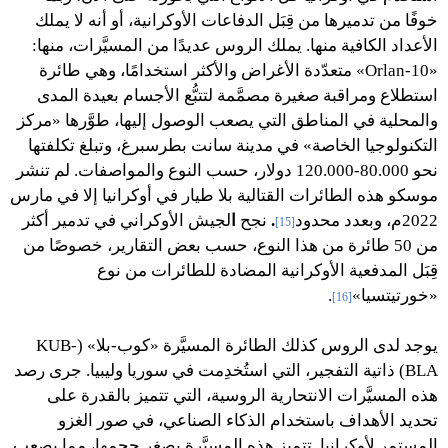
خوفًا من تدميرها من قِبَل الدفاعات الأوكرانية، أو أنه لا يملك
الأعداد الكافية منها. يملك الروس عديدًا من المسيَّرات، منها:
«Orlan-10» متعدّدة الأغراض والأكثر استخدامًا، وهي طائرة
استطلاع ومراقبة صغيرة مصمَّمة لتتبُّع الأجسام بعيدة المدى
والمحلية في المناطق التي يصعب الوصول إليها، طوَّرها «مركز
التكنولوجيا الخاصة» في مدينة سانت بطرسبرغ، وتبلغ تكلفتها
نحو 80.000-120.000 دولار، حسب النوع والمواصفات. لم تنشر
موسكو هذه الطائرات القتالية بلا طيار في أوكرانيا إلا في مارس
2022م، وبعدد محدود
.
نجح
ا
لجيش الأوكراني في تدمير أكثر
[15]
من 50 طائرة من هذا النوع، حسب بعض التقارير، خصوصًا من
قِبَل المدفعية الأوكرانية المضادة للطائرات من نوع
«خورتيتسيا»
.
[16]
يوجد لدى الروس كذلك الطائرة المسيَّرة «كوب-بلا» (KUB-
BLA) ذاتية التفجير، التي استُخدِمت في سوريا وليبيا. جرى رصد
هذه المسيَّرات الانتحارية الروسية، التي تتميز بالقدرة على
تحديد الأهداف باستخدام الذكاء الصناعي، في صور الغزو
المستمر لأوكرانيا. تتميز هذه المسيَّرة بصغر حجمها، مما يصعب