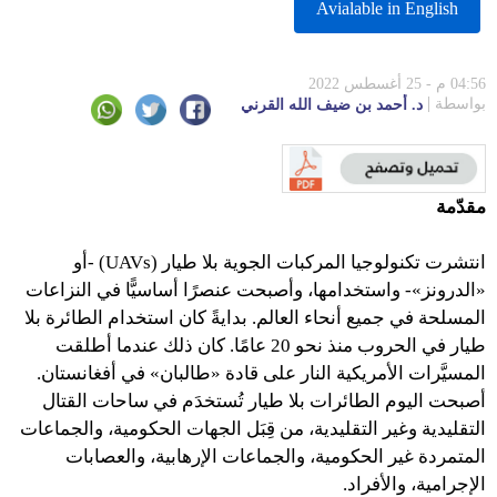
Avialable in English
04:56 م - 25 أغسطس 2022
بواسطة
د. أحمد بن ضيف الله القرني
مقدّمة
انتشرت تكنولوجيا المركبات الجوية بلا طيار (UAVs) -أو
«الدرونز»- واستخدامها، وأصبحت عنصرًا أساسيًّا في النزاعات
المسلحة في جميع أنحاء العالم. بدايةً كان استخدام الطائرة بلا
طيار في الحروب منذ نحو 20 عامًا. كان ذلك عندما أطلقت
المسيَّرات الأمريكية النار على قادة «طالبان» في أفغانستان.
أصبحت اليوم الطائرات بلا طيار تُستخدَم في ساحات القتال
التقليدية وغير التقليدية، من قِبَل الجهات الحكومية، والجماعات
المتمردة غير الحكومية، والجماعات الإرهابية، والعصابات
الإجرامية، والأفراد.