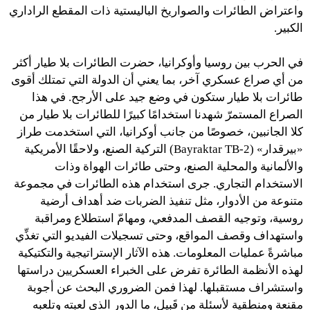
واعتراض الطائرات والصواريخ الباليستية ذات المقطع الراداري
الكبير.
في الحرب بين روسيا وأوكرانيا، حضرت الطائرات بلا طيار أكثر
من أي صراع عسكري آخر، بما يعني أن الدولة التي تمتلك أقوى
طائرات بلا طيار ستكون في وضع جيد على الأرجح. في هذا
الصراع المستمرّ شهدنا استخدامًا كبيرًا للطائرات بلا طيار من
كلا الجانبين، خصوصًا من جانب أوكرانيا، التي استخدمت طراز
«بيرقدار» (Bayraktar TB-2) التركية الصنع، ولاحقًا الأمريكية
والألمانية والمحلية الصنع، وحتى طائرات الهواة وذات
الاستخدام التجاري. جرى استخدام هذه الطائرات في مجموعة
متنوعة من الأدوار، مثل تنفيذ الضربات ضد أهداف أرضية
روسية، وتوجيه القصف المدفعي، ومهامّ استطلاع ومراقبة
واستهداف وقصف المواقع، وحتى تسجيلات الفيديو التي تغذِّي
مباشرةً عمليات المعلومات. هذه الآثار الإستراتيجية والتكتيكية
لهذه الأنظمة الطائرة تفرض على الخبراء العسكريين دراستها
واستشراف مستقبلها. لهذا فمن الضروري البحث عن أجوبة
مقنعة ومنطقية لأسئلة من قَبيل، ما الدور الذي لعبته وتلعبه