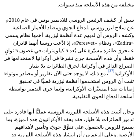
مختلفة من هذه الأسلحة منذ سنوات.
سبق أن كشف الرئيس الروسي فلاديمير بوتين في عام 2018م
عن سلاح ليزر روسي للدفاع الجوي ومضاد للأقمار الصناعية.
وكشف الروس أن لديهم عدة أنظمة ليزرية، أهمها نظام يسمى
«Zadira»، ونظام «Peresvet
»،
إذ ادَّعت روسيا أنهما قادران
علىحرق طائرة مسيَّرة على بُعد 5 كيلومترات في غضون 5 ثوانٍ
فقط، وأن هذه الأسلحة جرى نشرها في أوكرانيا لاستخدامها في
الصراع الدائر في أوكرانيا، لحرق الطائرات بلا طيار
[27]
الأوكرانية
.
مع ذلك، لا يوجد حتى الآن تقارير أو مصادر موثوقة
تثبت أن الروس استخدموا أنظمة ليزرية فعليًّا في تحقيق
إصابات ضد المسيَّرات الأوكرانية، وإنما جرى التدمير بواسطة
أسلحة الدفاع الجوي التقليدية.
وحال أثبتت هذه الأسلحة الليزرية الروسية عمليًّا أنها قادرة على
تدمير الطائرات بلا طيار، فقد يفقد الأوكرانيون هذه الميزة، بما
يسمح للروس بالحصول على تفوُّق جويّ، وتأمين لأهدافهم
الأرضية. وعلى الرغم من أن انتشار هذه الأسلحة الليزرية قد