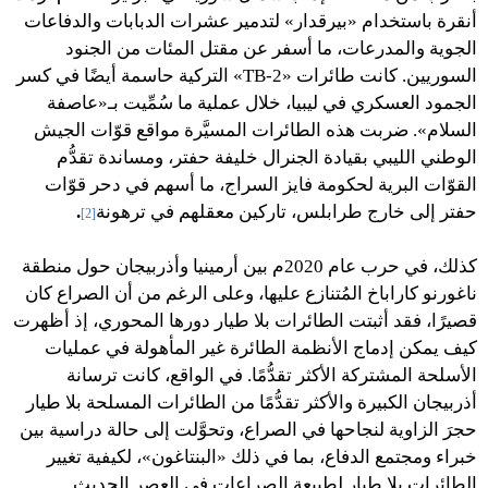
أنقرة باستخدام «بيرقدار» لتدمير عشرات الدبابات والدفاعات
الجوية والمدرعات، ما أسفر عن مقتل المئات من الجنود
السوريين. كانت طائرات «TB-2» التركية حاسمة أيضًا في كسر
الجمود العسكري في ليبيا، خلال عملية ما سُمِّيت بـ«عاصفة
السلام». ضربت هذه الطائرات المسيَّرة مواقع قوّات الجيش
الوطني الليبي بقيادة الجنرال خليفة حفتر، ومساندة تقدُّم
القوّات البرية لحكومة فايز السراج، ما أسهم في دحر قوّات
حفتر إلى خارج طرابلس، تاركين معقلهم في ترهونة
.
[2]
كذلك، في حرب عام 2020م بين أرمينيا وأذربيجان حول منطقة
ناغورنو كاراباخ المُتنازع عليها، وعلى الرغم من أن الصراع كان
قصيرًا، فقد أثبتت الطائرات بلا طيار دورها المحوري، إذ أظهرت
كيف يمكن إدماج الأنظمة الطائرة غير المأهولة في عمليات
الأسلحة المشتركة الأكثر تقدُّمًا. في الواقع، كانت ترسانة
أذربيجان الكبيرة والأكثر تقدُّمًا من الطائرات المسلحة بلا طيار
حجرَ الزاوية لنجاحها في الصراع، وتحوَّلت إلى حالة دراسية بين
خبراء ومجتمع الدفاع، بما في ذلك «البنتاغون»، لكيفية تغيير
الطائرات بلا طيار لطبيعة الصراعات في العصر الحديث.