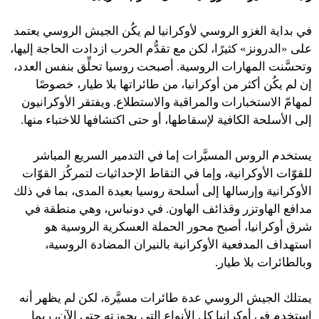
في بداية الغزو الروسي لأوكرانيا لم يكُن الجيش الروسي يعتمد
على «الدرونز» كثيرًا، لكن مع تقدُّم الحرب ازدادت الحاجة إليها،
وتحسَّنت المهارات الروسية. أصبحت روسيا تحلِّق بنفس العدد،
إن لم يكُن أكثر من أوكرانيا، من طائراتها بلا طيار، خصوصًا
لمهامّ الاستخبارات والمراقبة والاستطلاع. ويفتقر الأوكرانيون
إلى الأسلحة الكافية لإسقاطها، أو حتى اكتشافها للاختباء منها.
يستخدم الروس المسيَّرات إما في التدمير السريع المباشر
للقوّات الأوكرانية، وإما في التقاط الإحداثيات لتمركُز القوّات
الأوكرانية وإرسالها إلى أسلحة روسيا بعيدة المدى، بما في ذلك
مدافع الهاوتزر وقذائف الهاون. في دونباس، وهي منطقة في
شرق أوكرانيا، أصبح محور الحملة العسكرية الروسية هو
استهداف المدفعية الأوكرانية بالنيران المضادة الروسية،
وبالطائرات بلا طيار.
يمتلك الجيش الروسي عدة طائرات مسيَّرة، لكن لم يظهر أنه
استخدم في أوكرانيا كل الأنواع التي بحوزته حتى الآن، ربما