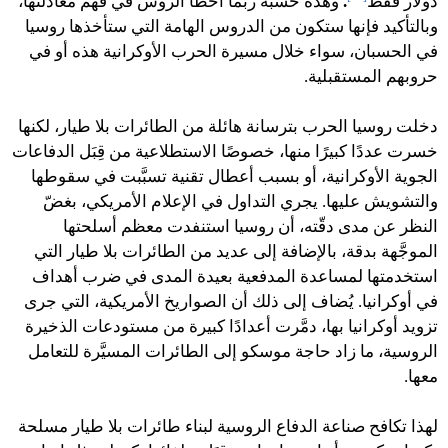
دولار فقط
.
وهذه حسبة ربما أخطأ الروس في فهم معادلتها،
وبالتأكيد فإنها ستكون من الدروس الهامة التي ستأخذها روسيا
في الحسبان، سواء خلال مسيرة الحرب الأوكرانية هذه أو في
حروبهم المستقبلية.
دخلت روسيا الحرب بترسانة هائلة من الطائرات بلا طيار، لكنها
خسرت عددًا كبيرًا منها، خصوصًا الاستطلاعية من قِبَل الدفاعات
الجوية الأوكرانية، أو بسبب أعطال تقنية تسبَّبت في سقوطها
والتشويش عليها. يجري التداول في الإعلام الأمريكي، بغضّ
النظر عن مدى دقّته، أن روسيا استنفدت معظم أسلحتها
الموجَّهة بدقة، بالإضافة إلى عديد من الطائرات بلا طيار التي
استخدمتها لمساعدة المدفعية بعيدة المدى في ضرب أهداف
في أوكرانيا. يُضاف إلى ذلك أن الصواريخ الأمريكية، التي جرى
تزويد أوكرانيا بها، دمَّرت أعدادًا كبيرة من مستودعات الذخيرة
الروسية، ما زاد حاجة موسكو إلى الطائرات المسيَّرة للتعامل
معها.
لهذا تكافح صناعة الدفاع الروسية لبناء طائرات بلا طيار مسلحة