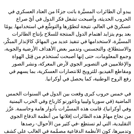
يبدو أن الطائرات المسيَّرة باتت جزءًا من العتاد العسكري في
الحروب الحديثة، وأصبحت تشغل فكر الدول في أيّ صراع
عسكريّ في العالم، نتيجة لتطوّرها والتوسُّع في استخدامها. يومًا
بعد يوم يتزايد اهتمام الدول المنتجة للسلاح بإنتاج الطائرات
المسيَّرة، لاستخدامها في تنفيذ عديد من المهامّ، كالإنذار المبكّر،
والاستطلاع، والتجسس، وتدمير بعض الأهداف الأرضية والجوية،
وجمع المعلومات، حتى إنها أصبحت تُستخدَم من قِبَل الهواة
والإعلاميين في التصوير الجوي لأرض المعركة، ونشر الصور
ومقاطع الفيديو، للترويج للانتصارات العسكرية، بما يسهم في
رفع الروح الوطنية، كما يحصل في أوكرانيا.
في خمس حروب كبرى وقعت بين الدول في السنوات الخمس
الماضية (في سوريا وليبيا وناغورنو كارباخ وفي الحرب اليمنية
وفي أوكرانيا)، قامت هذه المسيَّرات بأدوار هامة وحاسمة. عزَّز
من نجاح مهامّ هذه الطائرات إفلاتها من أنظمة الدفاع الجوي
التقليدية، التي لم تستطِع -في كثير من الأحوال- رصدها
وتدميرها، كون الأنظمة الدفاعية مصمَّمة في الغالب على كشف