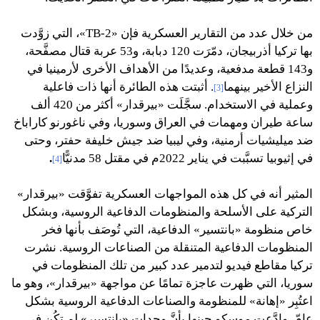
من خلال عدد من التقارير العسكرية فإن «TB-2»، التي زوَّدت
بها تركيا أذربيجان، دمّرَت 120 دبابة، و53 عربة قتال مصفَّحة،
و143 قطعة مدفعية، وعديدًا من الأهداف الأخرى لأرمينيا في
النزاع الأخير بينهما
. أثبتت هذه الطائرة أنها ذات فاعلية
[3]
وعملية في الاستخدام. سجَّلَت «بيرقدار» أكثر من 420 ألف
ساعة طيران ومهمات في العراق وسوريا، وفي ناغورنو كاراباخ
ضد ميليشيات أرمنية، وفي ليبيا ضد جيش خليفة حفتر، وحتى
في إثيوبيا تسبَّبت في يناير 2022م في مقتل 58 مدنيًّا
.
[4]
المثير أنه في كل هذه المواجهات العسكرية تفوَّقت «بيرقدار»
التركية على الأسلحة والمنظومات الدفاعية الروسية، وبشكل
خاص منظومة «بانتسير» الدفاعية، التي تُوصَف بأنها فخر
المنظومات الدفاعية المتنقلة من الصناعات الروسية. نشرت
تركيا مقاطع فيديو لتدمير عدد كبير من تلك المنظومات في
سوريا، التي ظهرت عاجزة تمامًا عن مواجهة «بيرقدار»، وهو ما
اعتُبِر «إهانة» للمنظومة والصناعات الدفاعية الروسية بشكل
عامّ، وادَّعت موسكو حينها بأنَّ وحدات «بانتسير» لم تكُن في