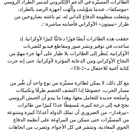
الطائرات المسيَّرة في الدعم الإلكتروني لتدمير الطراد الروسي
«موسكفا»، عندما شوَّشَت وألْهَت أجهزة الرصد بالطراد،
وشغلت منظومة الدفاع الذاتي له، ثم باغتته بصاروخين من
طراز «نيبيتون» الأوكراني فأصابته مباشرة
.
[7]
حققت هذه الطائرات أيضًا فوزًا دعائيًّا كبيرًا لأوكرانيا، إذ
ساعدت في توفير ونشر صور ومقاطع فيديو للضربات
الأوكرانية. يُنظَر إلى الطائرات بلا طيار على أنها جزء مهمّ من
النجاح الأوكراني ومن الدعاية المؤثرة لأوكرانيا، حتى إنه جرت
كتابة أغنية للاحتفال بـ«TB-2».
مع كل ذلك، لا يمكن لطائرة مسيَّرة من نوع واحد أن تغِّير من
مسار الحرب، خصوصًا إذا اكتشف الخصم طرقًا وتكتيكات
وأسلحة جديدة للتعامل معها. وهذا ما يبدو أن الجيش الروسي
نجح فيه إلى درجة كبيرة، مُسقِطًا عددًا كبيرًا من طائرات
«بيرقدار». من الضروري أن تملك الدولة أعدادًا كبيرة ومتنوعة
من المسيَّرات حتى تتمكن من المراوغة على أنظمة الدفاع
الجوي المعادية، وتنتشر في كل الأجواء، وتضرب من اتجاهات