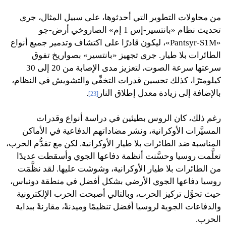
من محاولات التطوير التي أحدثوها، على سبيل المثال، جرى
تحديث نظام «بانتسير-إس 1 إم» الصاروخي أرض-جو
«Pantsyr-S1M»، ليكون قادرًا على اكتشاف وتدمير جميع أنواع
الطائرات بلا طيار. جرى تجهيز «بانتسير» بصواريخ تفوق
سرعتها سرعة الصوت، لتعزيز مدى الإصابة من 20 إلى 30
كيلومترًا، كذلك تحسين قدرات التخفِّي والتشويش في النظام،
بالإضافة إلى زيادة معدل إطلاق النار
.
[23]
رغم ذلك، كان الروس بطيئين في دراسة أنواع وقدرات
المسيَّرات الأوكرانية، ونشر مضاداتهم الدفاعية في الأماكن
المناسبة ضد الطائرات بلا طيار الأوكرانية. لكن مع تقدُّم الحرب،
تعلَّمت روسيا وحسَّنت أنظمة دفاعها الجوي وأسقطت عديدًا
من الطائرات بلا طيار الأوكرانية، وشوشت عليها. لقد نظَّمَت
روسيا دفاعها الجوي الأرضي بشكل أفضل في منطقة دونباس،
حيث تحوَّل تركيز الحرب، وبالتالي أصبحت الحرب الإلكترونية
والدفاعات الجوية لروسيا أفضل تنظيمًا وميدنةً، مقارنةً ببداية
الحرب.