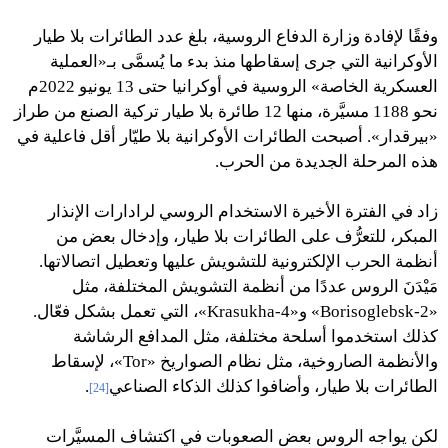
وفقًا لإفادة وزارة الدفاع الروسية، بلغ عدد الطائرات بلا طيار
الأوكرانية التي جرى إسقاطها منذ بدء ما يُسمَّى بـ«العملية
العسكرية الخاصة» الروسية في أوكرانيا حتى 13 يونيو 2022م
نحو 1188 مسيَّرة، منها 12 طائرة بلا طيار تركية الصنع من طراز
«بيرقدار». أصبحت الطائرات الأوكرانية بلا طيّار أقل فاعلية في
هذه المرحلة الجديدة من الحرب.
زاد في الفترة الأخيرة الاستخدام الروسي لرادارات الإنذار
المبكر، للتعرُّف على الطائرات بلا طيار، وإدخال بعض من
أنظمة الحرب الإلكترونية للتشويش عليها وتعطيل اتصالاتها.
مَيْدَنَ الروس عددًا من أنظمة التشويش المختلفة، مثل
«Borisoglebsk-2» و«Krasukha-4»، التي تعمل بشكل فعّال.
كذلك استخدموا أسلحة مختلفة، مثل المدافع الرشاشة
والأنظمة الصاروخية، مثل نظام الصواريخ «Tor»، لإسقاط
الطائرات بلا طيار، وأضافوا كذلك الذكاء الصناعي
.
[24]
لكن يواجه الروس بعض الصعوبات في اكتشاف المسيَّرات