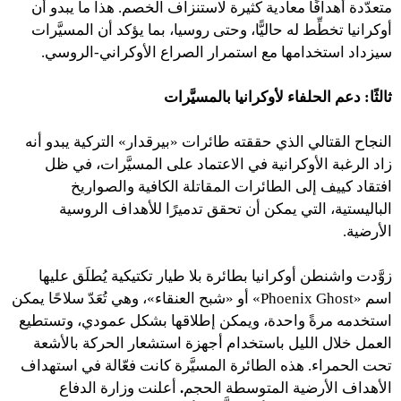
متعدّدة أهدافًا معادية كثيرة لاستنزاف الخصم. هذا ما يبدو أن
أوكرانيا تخطِّط له حاليًّا، وحتى روسيا، بما يؤكد أن المسيَّرات
سيزداد استخدامها مع استمرار الصراع الأوكراني-الروسي.
ثالثًا: دعم الحلفاء لأوكرانيا بالمسيَّرات
النجاح القتالي الذي حققته طائرات «بيرقدار» التركية يبدو أنه
زاد الرغبة الأوكرانية في الاعتماد على المسيَّرات، في ظل
افتقاد كييف إلى الطائرات المقاتلة الكافية والصواريخ
الباليستية، التي يمكن أن تحقق تدميرًا للأهداف الروسية
الأرضية.
زوَّدت واشنطن أوكرانيا بطائرة بلا طيار تكتيكية يُطلَق عليها
اسم «Phoenix Ghost» أو «شبح العنقاء»، وهي تُعَدّ سلاحًا يمكن
استخدمه مرةً واحدة، ويمكن إطلاقها بشكل عمودي، وتستطيع
العمل خلال الليل باستخدام أجهزة استشعار الحركة بالأشعة
تحت الحمراء. هذه الطائرة المسيَّرة كانت فعّالة في استهداف
الأهداف الأرضية المتوسطة الحجم
.
أعلنت وزارة الدفاع