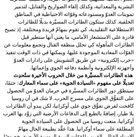
البشرية والمعداتية، وكذلك إلقاء الصواريخ والقنابل، لتدمير
تموينات العدوّ ومستودعاته وقوّاته الاحتياطية في المناطق
الخلفية. كذلك ستكون الطائرات المسيَّرة بديلًا للطائرات
الاستطلاعية التقليدية، كي تقوم بمهامّ فريدة ومختلفة، إذ تصبح
قادرة على الاستشعار الأمامي، ما يعني أنها ستطير قبل
الطائرات المأهولة كي تحلل منطقة القتال وتجمع معلومات عن
القوّات المعادية الموجودة عليها، ويمكنها في ذات الوقت تنفيذ
«حرب إلكترونية» عن طريق التشويش على رادارات العدوّ
وأجهزته الإلكترونية وأنظمة دفاعه الجوي وإعمائها.
هذه الطائرات المسيَّرة من خلال الحروب الأخيرة ستُحدِث
تعديلًا على مفهوم «السيادة الجوية» على سماء المعارك
: حتمًا،
سيتطوّر دور الطائرات المسيَّرة في حرمان العدوّ من الحصول
على التفوُّق الجوي على مسرح الحرب. لا شك في أن روسيا
كافحت لفرض تفوُّق جوي على أوكرانيا، لكن يبدو أن الطائرات
بلا طيار، إضافةً بالطبع إلى الدفاعات الأرضية التي زوَّد بها الغرب
أوكرانيا، منعت روسيا من الحصول على السيادة الجوية
المطلقة على سماء أوكرانيا. هذا عقَّد بطبيعة الحال مهامّ
الإسناد القتالي القريب للقوّات البرية الروسية الأرضية، خصوصًا