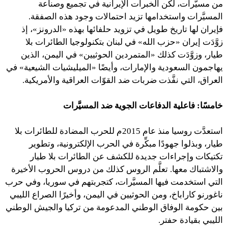
من مسيَّرات، لكن الخبرات الإيرانية في تجميع وصناعة
المسيَّرات واستخدامها تزيد احتمالات وجود هذه الصفقة.
فإيران لها تاريخ طويل في تزويد حلفائها بهذه «الدرونز»، إذ
زوَّدَت إيران «حزب الله» في لبنان بتكنولوجيا الطائرات بلا
طيار، وزوَّدَت كذلك «المتمردين الحوثيين» في اليمن، الذين
يهاجمون السعودية والإمارات، وأيضًا «الميليشيات الشيعية» في
العراق، التي نفَّذت ضربات ضد القوّات العراقية والأمريكية.
خامسًا:
فاعلية الدفاعات الجوية ضد المسيَّرات
استعدَّت روسيا منذ عام 2015م للحرب المضادة للطائرات بلا
طيار، وبذلوا جهودًا مبكِّرة في الحرب الإلكترونية، وتطوير
تكتيكات وإجراءات جديدة للكشف عن الطائرات بلا طيار
والاشتباك معها. تعلَّم الروس كذلك من دروس الحروب الأخيرة
التي استخدمت فيها المسيَّرات، كتجربتهم في سوريا، وفي حرب
ناغورنو كاراباخ، ومن الحوثيين في اليمن، وأخيرًا الصراع الليبي
بين حكومة الوفاق الوطني المدعومة من تركيا والجيش الوطني
الليبي بقيادة حفتر.