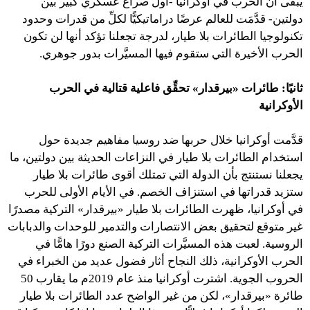
يبقى أن الحرب في أوكرانيا -أول صراع عسكري كبير بين
دولتين- قدَّمَت للعالم عرضًا دراماتيكيًّا لكلِّ من قدرات وحدود
تكنولوجيا الطائرات بلا طيار، لدرجة تجعلنا تؤكد أنها لن تكون
الحرب الأخيرة التي ستقوم فيها المسيَّرات بدور جوهري.
ثانيًا: طائرات «بيرقدار» تحقِّق فاعلية قتالية في الحرب
الأوكرانية
قدَّمت أوكرانيا خلال حربها ضد روسيا مفاهيم جديدة حول
استخدام الطائرات بلا طيار في النزاعات الحديثة بين دولتين، ما
يجعلنا نستنتج بأن الدولة التي تمتلك أقوى طائرات بلا طيار
ستزيد قدراتها في استنزاف الخصم. في الأيام الأولى للحرب
في أوكرانيا، ظهرت الطائرات بلا طيار «بيرقدار» التركية مصدرًا
غير متوقع لتحقيق بعض الانتصارات والتدمير للوحدات والدبابات
الروسية. لعبت هذه المسيَّرات التركية الصنع دورًا هامًّا في
الحرب الأوكرانية، ذلك النجاح أثار فضول عديد من الخبراء في
الحروب الجوية. اشترت أوكرانيا منذ عام 2019م ما يقارب 50
طائرة «بيرقدار»، لكن من غير الواضح عدد الطائرات بلا طيار