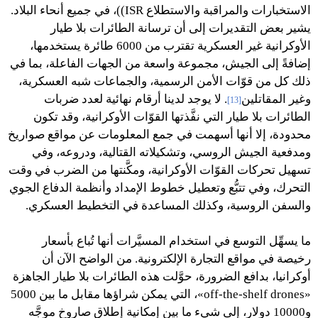
الاستخبارات والمراقبة والاستطلاع ISR))، في جميع أنحاء البلاد.
يشير بعض التقديرات إلى أن ترسانة الطائرات بلا طيار
الأوكرانية غير العسكرية تقترب من 6000 طائرة يستخدمها،
إضافةً إلى الجيش، مجموعة واسعة من الجهات الفاعلة، بما في
ذلك كل من قوّات الأمن الرسمية، والجماعات شبه العسكرية،
وغير المقاتلين
. لا يوجد لدينا أرقام نهائية لعدد ضربات
[13]
الطائرات بلا طيار التي نفَّذتها القوّات الأوكرانية، وقد تكون
محدودة، إلا أنها أسهمت في جمع المعلومات عن مواقع صواريخ
ومدفعية الجيش الروسي، وتشكيلاته القتالية، ودروعه، وفي
تسهيل تحركات القوّات الأوكرانية، ومكَّنتها من الضرب في وقت
التحرك، وفي تتبُّع وتعطيل خطوط الإمداد وأنظمة الدفاع الجوي
والسفن الروسية، وكذلك المساعدة في التخطيط العسكري.
ما يسهِّل التوسع في استخدام المسيَّرات أنها تُباع بأسعار
رخيصة في مواقع التجارة الإلكترونية. من الواضح الآن أن
أوكرانيا، بدافع الضرورة، حوَّلت هذه الطائرات بلا طيار الجاهزة
«off-the-shelf drones»، التي يمكن شراؤها مقابل ما بين 5000
و10000 دولار، إلى شيء ما بين إمكانية إطلاق صاروخ موجَّه