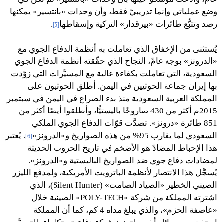
وضع عملياتي وإنما تدريبيّ فقط، وأن وحدات «بانتسير» يمكنها
رصد وتتبُّع طائرات «بيرقدار» التركية وإسقاطها
.
[5]
يُستثنى من الإخفاق الذي تعاملت به أنظمة الدفاع الجوي مع
«الدرونز» بوجه عامّ، النجاح الذي حقَّقته أنظمة الدفاع الجوي
السعودية، التي تعاملت بكفاءة عالية مع المسيَّرات التي زوّدت
بها إيران جماعة الحوثيين في اليمن. أطلق الحوثيون على
المملكة العربية السعودية منذ بدء الصراع في اليمن في سبتمبر
2015م أكثر من 430 صاروخًا باليستيًّا، وأطلقوا أيضًا أكثر من
851 طائرة «درونز». تصدَّت قوّات الدفاع الجوي الملكي
السعودي لما يقارب 95% من هذه الصواريخ و«الدرونز»
. يُعتبر
[6]
هذا الإحباط المضادّ هو الأضخم في تاريخ الحروب الحديثة
لمضادات دفاع جوي ضد الصواريخ الباليستية و«الدرونز».
يُسجَّل هذا الانتصار لأنظمة الباترويت الأمريكية، ولمدفع الليزر
الصيني الخطير «الصياد الصامت» (Silent Hunter)، الذي
اشترته المملكة من شركة «POLY-TECH» الصينية خلال
«عاصفة الحزم»، والذي يبلغ مداه 4 كم، كما أن المملكة