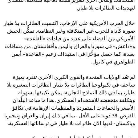
استخدمت وسائل أخرى لتعزيز شبكة دفاعية متكاملة، للتصدَّي
لتهديدات الطائرات بلا طيار.
خلال الحرب الأمريكية على الإرهاب، اكتسبت الطائرات بلا طيار
صورة كأداة للحرب غير المتكافئة وغير النظامية. تمكَّن الجيش
الأمريكي من القضاء على عديد من قيادات «القاعدة»
و«داعش» في سوريا والعراق واليمن وأفغانستان، من مسافات
بعيدة، كما حصل مؤخَّرًا في استهداف زعيم «القاعدة» أيمن
الظواهري في كابول.
لم تعُد الولايات المتحدة والقوى الكبرى الأخرى تنفرد بميزة
ساحقة في تكنولوجيا الطائرات بلا طيار. الطائرات الصغيرة بلا
طيار، بما في ذلك النماذج التجارية، يمكن تكييفها بسهولة
وبتكلفة منخفضة للاستخدام العسكري. هذا ما ساعد البلْدان
الأصغر والجماعات المتمردة والمنظمات الإرهابية في تكافؤ
الفرص. 38 دولة على الأقل -بما في ذلك إيران والعراق ونيجيريا
وباكستان- لديها الآن طائرات بلا طيار في ترساناتها العسكرية.