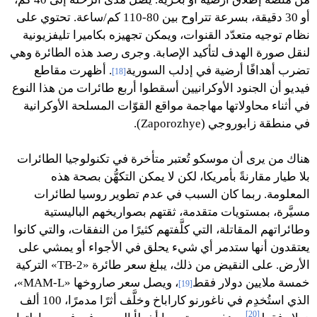
أو 30 دقيقة، بسرعة تتراوح بين 80-110 كم/ساعة. تحتوي على
نظام توجيه متعدّد القنوات، ويمكن تجهيزه بكاميرا تليفزيونية
لنقل صورة الهدف لتأكيد الإصابة. وجرى رصد هذه الطائرة وهي
تضرب أهدافًا أرضية في إدلب السورية
. أظهرت مقاطع
[18]
فيديو أن الجنود الأوكرانيين أسقطوا أربع طائرات من هذا النوع
في أثناء محاولاتها مهاجمة مواقع القوّات المسلحة الأوكرانية
في منطقة زابوروجي (Zaporozhye).
هناك من يرى أن موسكو تُعتبر متأخرة في تكنولوجيا الطائرات
بلا طيار مقارنةً بأمريكا، لكن لا يمكن التكهُّن بصحة هذه
المعلومة. ربما كان السبب في عدم تطوير روسيا لطائرات
مسيَّرة، بمستويات متقدمة، ثقتهم بصواريخهم الباليستية
وطائراتهم المقاتلة، التي كلَّفتهم كثيرًا من النفقات، والتي كانوا
يعتقدون أنها ستدمر أي شيء يحلق في الأجواء أو يمشي على
الأرض. على النقيض من ذلك، يبلغ سعر طائرة «TB-2» التركية
خمسة ملايين دولار فقط
، ويصل سعر صاروخها «MAM-L»،
[19]
الذي استُخدِم في ناغورنو كاراباخ وخلَّف أثرًا مدمرًا، 100 ألف
[20]