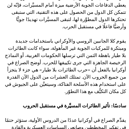
يعطي الدفاعات الجوية الأرضية ميزة أمام المسيَّرات، فإنّه لن
تتمكن كل الدول من الحصول على هذه التقنية، التي ستبقى
تحتكرها الدول المطوِّرة لها، لتبقى المسيَّرات تهديدًا جويًّا
وأرضيًّا فاعلًا في مستقبل الحرب.
يقوم كلا الجانبين الروسي والأوكراني باستخدامات جديدة
ومبتكرة للمركبات الجوية غير المأهولة، سواء كانت الطائرات
بلا طيار باهظة الثمن التي ترسلها الحكومات الغربية، أو النماذج
الرخيصة الجاهزة التي جرى تكييفها للحرب. أوضح الصراع في
أوكرانيا بالفعل أن «حرب الطائرات بلا طيار» هي جزء لا يتجزأ
من جميع الحروب الآن. تمتلك العشرات من الدول الآن القدرة
على استخدام هذه الأسلحة الفتاكة، وسيتعيَّن على الجيوش في
كل مكان التكيُّف مع هذا التطوّر.
سادسًا: تأثير الطائرات المسيَّرة في مستقبل الحروب
يقدِّم الصراع في أوكرانيا عددًا من الدروس الأولية، ستؤثر حتمًا
في تفكير المخططين وصانعي السياسات العسكرية والقادة