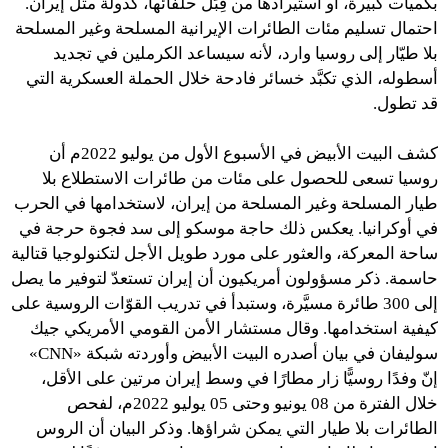
بكميات كبيرة، أو استيرادها من قِبَل حلفائها، كدولة مثل إيران.
احتمال تسليم مئات الطائرات الإيرانية المسلحة وغير المسلحة
بلا طيّار إلى روسيا وارد، لأنه سيساعد الكرملين في تجديد
أسطوله، الذي تكبَّد خسائر فادحة خلال الحملة العسكرية التي
قد تطول.
كشف البيت الأبيض في الأسبوع الأول من يوليو 2022م أن
روسيا تسعى للحصول على مئات من طائرات الاستطلاع بلا
طيار المسلحة وغير المسلحة من إيران، لاستخدامها في الحرب
في أوكرانيا. يعكس ذلك حاجة موسكو إلى سد فجوة حرجة في
ساحة المعركة، والعثور على مورد طويل الأجل لتكنولوجيا قتالية
حاسمة. ذكر مسؤولون أمريكيون أن إيران تستعدّ لتوفير ما يصل
إلى 300 طائرة مسيَّرة، وستبدأ في تدريب القوّات الروسية على
كيفية استخدامها. وقال مستشار الأمن القومي الأمريكي جيك
سوليفان في بيان أصدره البيت الأبيض وأوردته شبكة «CNN»
إنّ وفدًا روسيًّا زار مطارًا في وسط إيران مرتين على الأقل،
خلال الفترة من 08 يونيو وحتى 05 يوليو 2022م، لفحص
الطائرات بلا طيار التي يمكن شراؤها. وذكر البيان أن الروس