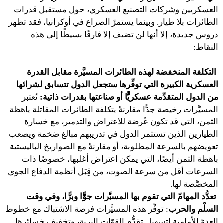
العسكريين وشركات التصنيع العسكري، حول مستقبل قدرات
الطائرات بلا طيار. وبينما يستمرّ الصراع في أوكرانيا، فقد تظهر
دروس جديدة، إلا أنها لن تضيف إلا فارقًا بسيطًا إلى هذه
النقاط:
التكلفة المنخفضة لهذه الطائرات المسيَّرة مقابل القدرة
العسكرية الكبيرة التي توفِّرها ستجعل الدول تتسابق لشرائها
من الدول المتقدِّمة عسكريًّا أو صناعتها بقدرات ذاتية:
تُعتبر
المسيَّرات رخيصة جدًّا مقارنةً بتكلفة الطائرات المقاتلة باهظة
الثمن، التي قد تكون عُرضة للاعتراض والتدمير، مع خسارة
الطيارين الذين تستثمر الدول في تدريبهم مبالغ ضخمة ويصعب
تعويضهم بالسرعة المطلوبة، أو مقارنةً مع الصواريخ الباليستية
باهظة الثمن أيضًا، التي يمكن اعتراض أغلبها، خصوصًا ذات
السرعات أقل من سرعة الصوت، من قِبَل أنظمة الدفاع الجوي
المخصَّصة لها.
تعدُّد المهامّ التي تقوم بها المسيَّرات جوًّا وبرًّا، وفي وقت
السلْم والحرب
: توفِّر هذه المسيَّرات فرصة الاشتباك مع خطوط
العدوّ الأمامية لتسهيل تقدُّم القوّات البرية، وتخفيف خسائرها