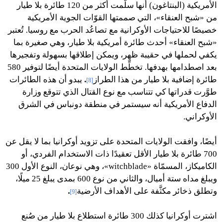
الأمريكية (البنتاغون) أنها سلَّمت أكثر من 120 طائرة بلا طيار
من «شبح العنقاء»، التي صممتها القوّات الجوية الأمريكية
خصيصًا للاحتياجات الأوكرانية مع تصاعُد الحرب مع روسيا. تُعتبر
«شبح العنقاء» أحدث طائرة أمريكية بلا طيار، وهي صغيرة بما
يكفي لحملها في حقيبة ظهر، ويمكن إطلاقها بسهولة وتفجيرها
بعد اصطدامها بهدفها. تخطِّط الولايات المتحدة أيضًا لتوفير 580
طائرة إضافية بلا طيار من هذا الطراز
.
يبدو أن هذه الطائرات
[8]
طوَّرت قدراتها كي تتناسب مع نوع القتال الذي تتوقع وزارة
الدفاع الأمريكية أنه سيستمر في منطقة دونباس في الشرق
الأوكراني.
أيضًا، وافقت الولايات المتحدة على تزويد أوكرانيا بما لا يقل عن
700 طائرة بلا طيار الأقل تعقيدًا ذات الاستخدام الفردي، أو
الكاميكاز، المسمّاة «witchblade»، وهي نوعان، النوع الأول 300
ويبلغ مداه ستة أميال، والثاني من نوع 600 بمدى يبلغ 25 ميلًا،
وتطلق ذخائر مكثَّفة على الأهداف الأرضية
.
[9]
اشترت أوكرانيا كذلك 300 طائرة استطلاع بلا طيار من صُنع