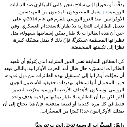
بدقَّة، أو تحويلها إلى سلاح تفجير ذاتي كاميكازي ضد الدبابات
الروسية
. يعمل المتطوعون المدنيون من المهندسين
[14]
الأوكرانيين، منذ الغزو الروسي للقرم في عام 2014م، على
تعديل الطائرات التجارية بلا طيار للاستخدام العسكري. وفي
حين أن هذه الطائرات بلا طيار يمكن إسقاطها بسهولة، مثل
نظيراتها المصمَّمة عسكريًّا، فإنّ ذلك لا يمثل مشكلة كبيرة،
نظرًا إلى تكلفتها المنخفضة.
كل الحقائق السابقة تعني الدور المتزايد الذي يُتوقَّع أن تلعبه
الطائرات المسيَّرة حال طال أمد الحرب الأوكرانية. بالتالي فبعد
أن تحوَّلت أوكرانيا إلى مُستقبِل لهذه الطائرات من دول عديدة،
فمن المحتمل أنها ستخلق تهديدات حقيقية للأسطول الجوي
الروسي، وستكون الأهداف الأرضية الروسية معرَّضة لتدمير
أكثر. لكن بما أن الطائرة بلا طيار يمكنها مهاجمة هدف واحد
فقط في كل مرة، كدبابة أو قطعة مدفعية، فإنّ هذا يحتاج إلى أن
يمتلك الأوكرانيون عددًا كبيرًا من المسيَّرات.
رابعًا: المسيَّرات الروسية تدخل الحرب تدريجيًّا