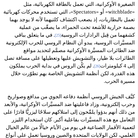
الصغيرة الأوكرانية، التي تعمل بالطاقة الكهربائية، مثل
«witchblade» أو «Spectators»، التي تستخدم محركات كهربائية
تعمل بالبطاريات، إذ يصعب اكتشاف كلتيهما لأنه لا يوجد بهما
بصمة حرارية للأشعة تحت الحمراء، ما يصعِّب من عملية
كشفهما من قِبل الرادارات الروسية
. في ما يتعلق بباقي
[25]
المسيَّرات الروسية، يبدو أن النظام الروسي للحرب الإلكترونية
ضد الطائرات المسيَّرة الأوكرانية مصمَّم لتحديد مواقع
الطائرات بلا طيار، والتشويش عليها وتعطيلها على مسافة تصل
إلى 4 كيلومترات
. لم يكُن الروس في بداية الحرب يملكون
[26]
هذه القدرة، لكن أنظمة التشويش الخاصة بهم تطوّرت خلال
مسيرة الحرب.
كيَّف الجيش الروسي أنظمة دفاعه الجوي من مدافع وصواريخ
وحرب إلكترونية، وزاد فاعليتها ضد المسيَّرات الأوكرانية، والأبعد
من ذلك أنهم بدؤوا يلمِّحون إلى امتلاكهم سلاحًا ليزريًّا قادرًا على
التعامل مع هذه المسيَّرات بفاعلية أكبر. كان استخدام الليزر
لتعمية الأقمار الصناعية في يوم من الأيام خيالًا من عالم الخيال
العلمي، لكن الولايات المتحدة والصين وروسيا تعمل على أنواع