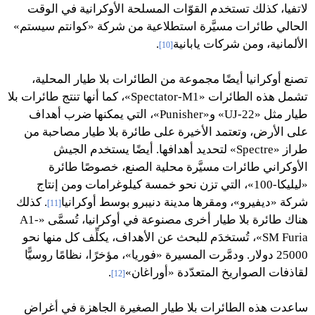
لاتفيا، كذلك تستخدم القوّات المسلحة الأوكرانية في الوقت
الحالي طائرات مسيَّرة استطلاعية من شركة «كوانتم سيستم»
الألمانية، ومن شركات يابانية
.
[10]
تصنع أوكرانيا أيضًا مجموعة من الطائرات بلا طيار المحلية،
تشمل هذه الطائرات «Spectator-M1»، كما أنها تنتج طائرات بلا
طيار مثل «UJ-22» و«Punisher»، التي يمكنها ضرب أهداف
على الأرض، وتعتمد الأخيرة على طائرة بلا طيار مصاحبة من
طراز «Spectre» لتحديد أهدافها. أيضًا يستخدم الجيش
الأوكراني طائرات مسيَّرة محلية الصنع، خصوصًا طائرة
«ليليكا-100»، التي تزن نحو خمسة كيلوغرامات ومن إنتاج
شركة «ديفيرو»، ومقرها مدينة دنيبرو بوسط أوكرانيا
. كذلك
[11]
هناك طائرة بلا طيار أخرى مصنوعة في أوكرانيا، تُسمَّى «A1-
SM Furia»، تُستخدَم للبحث عن الأهداف، يكلِّف كل منها نحو
25000 دولار. ودمَّرت المسيرة «فوريا»، مؤخرًا، نظامًا روسيًّا
لقاذفات الصواريخ المتعدّدة «أوراغان»
.
[12]
ساعدت هذه الطائرات بلا طيار الصغيرة الجاهزة في أغراض