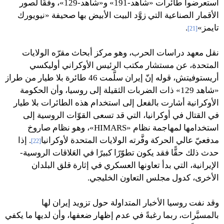
استعرضوا طائرات «شاهد-191» و«شاهد-129»، وفقًا لصور
الأقمار الصناعية التي زوَّد البيت الأبيض بها صحيفة «نيويورك
تايمز»
.
[21]
نقل معهد دراسات الحرب، وهو مركز أبحاث مقرّه الولايات
المتحدة، عن مستشار مكتب الرئيس الأوكراني أوليكسي
أريستوفيتش، قوله إنّ إيران سلَّمت 46 طائرة بلا طيار من طراز
«شاهد 129» ذات الضربات الثقيلة إلى روسيا، وأن الحكومة
الأوكرانية أشارت بالفعل إلى استخدام هذه الطائرات بلا طيار
في القتال في أوكرانيا، التي قد تسعى القوّات الروسية إلى
استخدامها لمهاجمة نظام «HIMARS»، وهو نظام صاروخ
مدفعيّ عالي الحركة وفَّرته الولايات المتحدة لأوكرانيا
. إذا
[22]
حدث ذلك حقًّا فقد يكون تطوّرًا كبيرًا في العَلاقات الروسية-
الإيرانية، التي بدأ تعاونها العسكري في إثارة قلق البلدان
الأخرى، كدول مجلس التعاون الخليجي.
وقد نفت روسيا الأخبار المتداولة حول تزويد إيران لها
بالمسيَّرات، ربما رغبةً في عدم إظهار ضعفها، وأن لديها ما يكفي