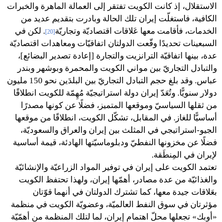
الاستقلال، إذ كانت الكويت تفتقر إلى العمالة الماهرة والخبرات
الكافية، فاستغلّت إيران تلك الحالة وبادرت بتقديم عديد من
الخدمات، فأقامت معها عَلاقات اقتصاديّة وتجاريّة
. لكن في
[20]
السبعينات تحديدًا وقّعت الدولتان اتفاقيّات ومعاهدات اقتصاديّة
عدة، بينها اتفاقيّة الترانزيت والتجارة [إعادة تصدير البضائع]،
والتبادل التجاريّ بين مواني الكويت والمحمرة وبوشهر وبندر
عباس. وقد بلغ حجم التبادل التجاريّ بين البلدَين نحو 150 مليون
دولار سنويًّا. وتُعَدّ إيران دولة استراتيجيّة مُهِمّة للكويت انطلاقًا
من ثقلها السياسيّ وموقعها المتميز، فضلًا عن كونها مصدرًا
أساسيًّا للغاز. في المقابل، تشكّل الكويت، انطلاقًا من موقعها
الجيو-استراتيجي في المثلث بين إيران والعراق والسعوديّة،
فضلًا عن مخزونها النفطيّ ودبلوماسيّتها الهادئة، قيمة أساسية
لإيران في المِنطَقة.
تعتمد الكويت على إيران في توفير المواد الزراعيّة والإنشائيّة
والغذائيّة من عدة مصادر، أهمّها إيران، ولهذا تحتفظ الكويت
بعَلاقات جيدة معها، كما تشترك الدولتان في أنهما قوّتان
مؤثرتان في سوق النفط العالميّة، وعضويّة الكويت في منظمة
«أوبك» تجعلها محلّ اهتمام إيران، لما لتلك المنظمة من أهمّيّة