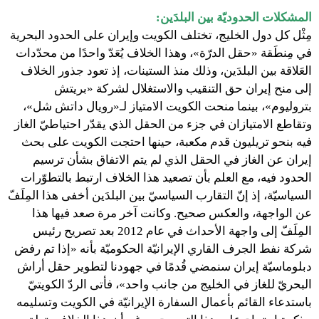
المشكلات الحدوديّة بين البلدَين:
مِثْل كل دول الخليج، تختلف الكويت وإيران على الحدود البحرية
في مِنطَقة «حقل الدرّة»، وهذا الخلاف يُعَدّ واحدًا من محدّدات
العَلاقة بين البلدَين، وذلك منذ الستينات، إذ تعود جذور الخلاف
إلى منح إيران حق التنقيب والاستغلال لشركة «بريتش
بتروليوم»، بينما منحت الكويت الامتياز لـ«رويال داتش شل»،
وتقاطع الامتيازان في جزء من الحقل الذي يقدّر احتياطيّ الغاز
فيه بنحو تريليون قدم مكعبة، حينها احتجت الكويت على بحث
إيران عن الغاز في الحقل الذي لم يتم الاتفاق بشأن ترسيم
الحدود فيه، مع العلم بأن تصعيد هذا الخلاف ارتبط بالتطوّرات
السياسيّة، إذ إنّ التقارب السياسيّ بين البلدَين أخفى هذا المِلَفّ
عن الواجهة، والعكس صحيح. وكانت آخر مرة صعد فيها هذا
المِلَفّ إلى واجهة الأحداث في عام 2012 بعد تصريح رئيس
شركة نفط الجرف القاري الإيرانيّة الحكوميّة بأنه «إذا تم رفض
دبلوماسيّة إيران سنمضي قُدمًا في جهودنا لتطوير حقل أراش
البحريّ للغاز في الخليج من جانب واحد»، فأتى الردّ الكويتيّ
باستدعاء القائم بأعمال السفارة الإيرانيّة في الكويت وتسليمه