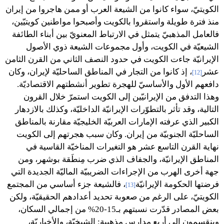
الكويتيّ، سواء كانوا من الشيعة العرب أو ممن هاجروا من إيران
منذ فترة طويلة واستقروا بالكويت وأصبحوا مواطنين كويتيّين،
فالعامل المذهبيّ يتمثل في الارتباط المعنويّ بين أبناء الطائفة
الشيعيّة في الكويت، وأول مجموعات الشيعة ذوي الأصول
الإيرانيّة جاءت الكويت في حدود النصف الثاني من القرن الثامن
عشر
، إذ كانوا من التجار في المناطق الساحليّة لإيران، وكان
[12]
دافعهم الأول والأساسيّ للهجرة تطوير أنشطتهم الاقتصاديّة.
وهذا التدفق من الإيرانيّين إلى الكويت استمرّ خلال القرون
التالية، وقد تأثر بالتطوّرات الإيرانيّة الداخليّة، وكذلك بالازدهار
الكبير الذي عرفته الإمارات العربيّة الخليجيّة مقارنة بالمناطق
الساحليّة الجنوبيّة من إيران. وكان سبب هجرتهم إلى الكويت
نهاية القرن التاسع عشر هو التغيرات المناخيّة القاسية في
المناطق الإيرانيّة، والجفاف الذي ضرب مِنطَقة بوشهر، ومن
جهة أخرى الهرب من الإجراءات الضريبيّة الماليّة الجديدة التي
فرضتها الحكومة الإيرانيّة
، فالشيعة جزء أساسي من المجتمع
[13]
الكويتيّ، على الرغم من صعوبة تحديد أعدادهم الحقيقيّة، ولكن
بعض المصادر قدّرت نسبتهم بـ15-20% من إجمالي السكان،
وينقسمون إلى أربع مدارس مذهبية: الشيخيّة، والأخباريّة،