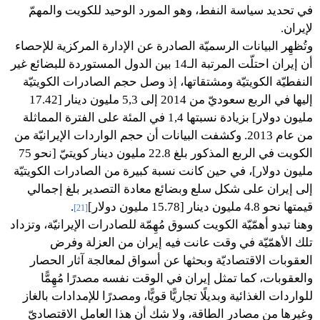
في تحديد سياسة النفط، وهو المورد الوحيد للكويت والمهمّ
لإيران.
وتُظهِر البيانات الرسميّة الصادرة عن الإدارة المركزية للإحصاء
أن إيران احتلّت المرتبة الـ14 بين الدول المستوردة للبضائع غير
النفطيّة الكويتيّة ومشتقاتها، إذ وصل حجم الصادرات الكويتيّة
إليها في الربع سعوديّ من 2014 إلى 5,3 مليون دينار [17.42
مليون دولار] بزيادة نسبتها 1,4 في المئة على الفترة المماثلة
من عام 2013. وكشفت البيانات أن حجم الواردات الإيرانيّة من
الكويت في الربع المذكور بلغ 22.8 مليون دينار كويتيّ [نحو 75
مليون دولار]، في حين كانت نسبة كبيرة من الصادرات الكويتيّة
إلى إيران على شكل سلع وبضائع معادة التصدير بلغ إجمالي
قيمتها نحو 4.8 مليون دينار [15.78 مليون دولار]
.
[21]
وهنا تبدو أهمّيّة الكويت كسوق مُهِمّة للصادرات الإيرانيّة، وتزداد
تلك الأهمّيّة في وقت عانت فيه إيران من العزلة وفرض
العقوبات الاقتصاديّة وبحثها عن أسواق لمعالجة آثار الحصار
والعقوبات، كما تمثل إيران في الوقت نفسه مصدرًا مُهِمًّا
للواردات الغذائية وبديلًا تجاريًّا قويًّا، ومصدرًا للإمدادات بالغاز
وغيرها من مصادر الطاقة، ولا شك أن هذا العامل الاقتصاديّ