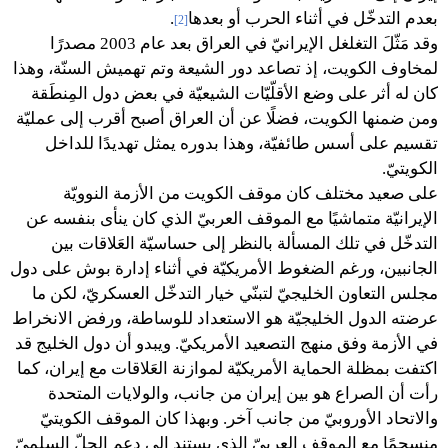
بعدم التدخّل في أثناء الحرب أو بعدها
.
[2]
وقد مَثّلَ التغلغل الإيرانيّ في العراق بعد عام 2003 مصدرًا
لمخاوف الكويت، إذ تصاعد دور الشيعة وتم تهميش السنّة، وهذا
كان له أثر على وضع الأقلّيّات الشيعيّة في بعض دول المِنطَقة
ومن ضمنها الكويت، فضلًا عن أن العراق أصبح أقرب إلى عمليّة
تقسيم على أسس طائفيّة، وهذا بدوره يمثل تهديدًا للداخل
الكويتيّ.
على صعيد مختلف كان موقف الكويت من الأزمة النوويّة
الإيرانيّة متماشيًا مع الموقف العربيّ الذي كان ينأى بنفسه عن
التدخّل في تلك المسألة بالنظر إلى حساسيّة العَلاقات بين
الجانبين، ورغم الضغوط الأمريكيّة في أثناء إدارة بوش على دول
مجلس التعاون الخليجيّ لتبنّي خيار التدخّل العسكريّ، لكن ما
عرضته الدول الخليجيّة هو الاستعداد للوساطة، ورفض الانخراط
في الأزمة وفق منهج التصعيد الأمريكيّ. ويبدو أن دول الخليج قد
اكتفت بمظلة الحماية الأمريكيّة لموازنة العَلاقات مع إيران، كما
رأت أن الصراع هو بين إيران من جانب، والولايات المتحدة
والاتحاد الأوروبيّ من جانب آخر. وبهذا كان الموقف الكويتيّ
منسجمًا مع الموقف العربيّ الذي يستند إلى دعم الحلّ السلميّ