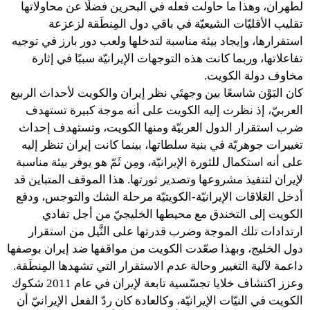
لطهران، وهذا ما حاولت فعله في البحرين فضلًا عن محاولاتها
تقليب الأقليّات الشيعيّة في باقي دول المِنطَقة لزعزعة
استقرارها، وإيجاد بيئة مناسبة لتدخلها ولعب دور بارز في توجيه
تفاعلاتها، وربما كانت هذه التوجهات الإيرانيّة سببًا في إثارة
مخاوف دولة الكويت.
كان البَوْن شاسعًا بين وجهتَي نظر إيران والكويت لأحداث الربيع
العربيّ، إذ نظرت إليه الكويت على أنه موجة كبيرة تستهدف
ضرب استقرار الدول العربيّة ومنها الكويت، وتستهدف إحداث
تغييرات جوهريّة في بنية سلطاتها، بينما كانت إيران تنظر إليه
على أنه استكمال للثورة الإيرانيّة، ومِن ثَمّ هو يوفر بيئة مناسبة
لإيران لتنفيذ مشروعها وتصدير ثورتها. هذا الموقف المتباين قد
أدخل العَلاقات الإيرانيّة-الكويتيّة مرحلة الشك والتوجس، ودفع
الكويت إلى التخندق مع محيطها الخليجيّ من أجل تفادي
ارتدادات تلك الموجة وضرب قدرتها على النَّيل من استقرار
دول الخليج، وبهذا صعّدت الكويت من مواقفها ضد إيران بوصفها
داعمة لآلية التغيير وحالة عدم الاستقرار التي تشهدها المِنطَقة.
وعزز اكتشاف خلايا تجسّسية تابعة لإيران في عام 2011 شكوك
الكويت في النيّات الإيرانيّة، وكالعادة كان ردّ الفعل الإيرانيّ أن