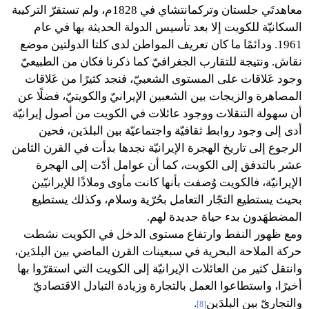
معاهدتَي جلستان وتركمانتشاي في 1828م، ولم تستقرّ التركيبة
السكانيّة للكويت إلا بعد تأسيس الدولة الحديثة بها في عام
1961. ودائمًا ما كان تعريف المواطن لدى كلتا الدولتين موضع
نقاش. ونتيجة للتقارب الجغرافيّ كما ذكرنا فكان من الطبيعيّ
وجود عَلاقات على المستوى الشعبيّ، فنجد كثيرًا من عَلاقات
المصاهرة والزيجات بين الشعبين الإيرانيّ والكويتيّ، فضلًا عن
أن سهولة التنقلات ووجود عائلات في الكويت من أصول إيرانيّة
أدى إلى وجود روابط ثقافيّة واجتماعيّة بين البلدَين، فحين
الرجوع إلى تاريخ الهجرة الإيرانيّة نجدها بدأت في القرن الثامن
عشر بالتدفق إلى الكويت، كما أن عوامل أدّت إلى الهجرة
الإيرانيّة، فالكويت وُصفت بأنها كانت مأوى وملاذًا للإيرانيّين
بحيث يستطيع التجّار التعامل بحُرّية وسلام، وكذلك يستطيع
المضطهَدون بدء حياة جديدة لهم.
ومع ظهور النفط وارتفاع مستوى الدخل في الكويت نشطت
حركة الملاحة البحرية في سبعينات القرن الماضي بين البلدَين،
وانتقل كثير من العائلات الإيرانيّة إلى الكويت التي استقرّوا بها
أخيرًا، واستطاعوا العمل بالتجارة وزيادة التبادل الاقتصاديّ
والتجاريّ بين البلدَين
.
[8]