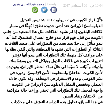
بواسطة
محمد عبدالله بني هميم
10:04 ص - 03 أغسطس 2017
مَثَّلَ قرارُ الكويت في 22 يوليو 2017 بتخفيض التمثيل
الدبلوماسيّ الإيرانيّ عند أدنى حدوده تطوّرًا مُهِمًّا في مسار
عَلاقات البلدَين، إذ لم تشهد العَلاقات مثل هذا التصعيد من جانب
الكويت من قبل، فهو قرار يبدو خارج السياق التقليديّ، كما أنه
يبدو متأثرًا إلى حدّ بعيد بعدد من التطوّرات على صعيد العَلاقات
الثنائيّة أو التطوّرات التي تشهدها المِنطَقة، والتي تُلقي بظلالها
على مواقف كل منهما، تلك التطوّرات التي يبدو أنها تؤشر
لتغييرات كبيرة في عَلاقات الدول وهياكل التعاون ومؤسّساته
وأدواته وآليّاته، لا سيّما في ظلّ تمدّد الخطر الإيرانيّ، وتهديده
لأمن الكويت الداخليّ ولمنظومة الأمن الإقليميّ، ودوره في
نشر الفوضى وعدم الاستقرار في المِنطَقة، وقد تكون حادثة
العبدلي وتخفيض التمثيل الدبلوماسيّ الإيرانيّ في الكويت
واجهة لمجمل تلك التطوّرات التي تخفي وراءها حالة متراكمة
من الاحتقان ونفاد الصبر.
في هذا السياق، تحاول هذه الدراسة التعرّف على محدّدات