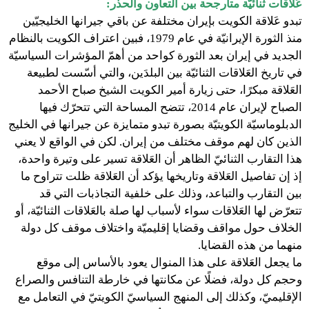
عَلاقات ثنائيّة متأرجحة بين التعاون والحذر:
تبدو عَلاقة الكويت بإيران مختلفة عن باقي جيرانها الخليجيّين
منذ الثورة الإيرانيّة في عام 1979، فبين اعتراف الكويت بالنظام
الجديد في إيران بعد الثورة كواحد من أهمّ المؤشرات السياسيّة
في تاريخ العَلاقات الثنائيّة بين البلدَين، والتي أسّست لطبيعة
العَلاقة مبكرًا، حتى زيارة أمير الكويت الشيخ صباح الأحمد
الصباح لإيران عام 2014، تتضح المساحة التي تتحرّك فيها
الدبلوماسيّة الكويتيّة بصورة تبدو متمايزة عن جيرانها في الخليج
الذين كان لهم موقف مختلف من إيران. لكن في الواقع لا يعني
هذا التقارب الثنائيّ الظاهر أن العَلاقة تسير على وتيرة واحدة،
إذ إن تفاصيل العَلاقة وتاريخها يؤكد أن العَلاقة ظلت تتراوح ما
بين التقارب والتباعد، وذلك على خلفية التجاذبات التي قد
تتعرّض لها العَلاقات سواء لأسباب لها صلة بالعَلاقات الثنائيّة، أو
الخلاف حول مواقف وقضايا إقليميّة واختلاف موقف كل دولة
منهما من هذه القضايا.
ما يجعل العَلاقة على هذا المنوال يعود بالأساس إلى موقع
وحجم كل دولة، فضلًا عن مكانتها في خارطة التنافس والصراع
الإقليميّ، وكذلك إلى المنهج السياسيّ الكويتيّ في التعامل مع