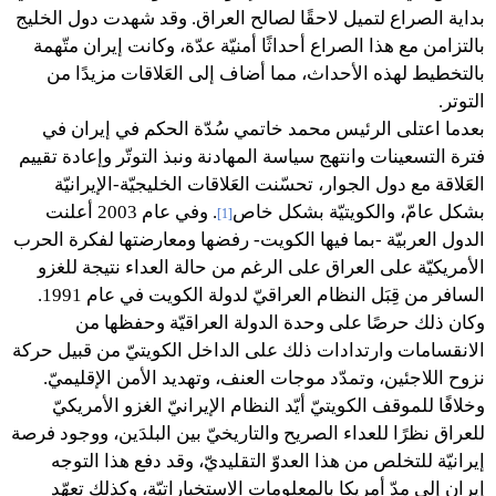
بداية الصراع لتميل لاحقًا لصالح العراق. وقد شهدت دول الخليج
بالتزامن مع هذا الصراع أحداثًا أمنيّة عدّة، وكانت إيران متّهمة
بالتخطيط لهذه الأحداث، مما أضاف إلى العَلاقات مزيدًا من
التوتر.
بعدما اعتلى الرئيس محمد خاتمي سُدّة الحكم في إيران في
فترة التسعينات وانتهج سياسة المهادنة ونبذ التوتّر وإعادة تقييم
العَلاقة مع دول الجوار، تحسّنت العَلاقات الخليجيّة-الإيرانيّة
بشكل عامّ، والكويتيّة بشكل خاص
. وفي عام 2003 أعلنت
[1]
الدول العربيّة -بما فيها الكويت- رفضها ومعارضتها لفكرة الحرب
الأمريكيّة على العراق على الرغم من حالة العداء نتيجة للغزو
السافر من قِبَل النظام العراقيّ لدولة الكويت في عام 1991.
وكان ذلك حرصًا على وحدة الدولة العراقيّة وحفظها من
الانقسامات وارتدادات ذلك على الداخل الكويتيّ من قبيل حركة
نزوح اللاجئين، وتمدّد موجات العنف، وتهديد الأمن الإقليميّ.
وخلافًا للموقف الكويتيّ أيّد النظام الإيرانيّ الغزو الأمريكيّ
للعراق نظرًا للعداء الصريح والتاريخيّ بين البلدَين، ووجود فرصة
إيرانيّة للتخلص من هذا العدوّ التقليديّ، وقد دفع هذا التوجه
إيران إلى مدّ أمريكا بالمعلومات الاستخباراتيّة، وكذلك تعهّد