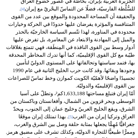
الجزيرة العربيّة بإيران، بخاصّة في عصور خضوع العراق
للسُّلْطة الفارسيّة، فضلًا عن التماسّ البحْريّ مع إيران
.
[4]
والحقيقة أن المساحة المحدودة والموقع بين عدد من القوى
المتنافسة والمؤثرة يفرضان عليها حدودًا في الحركة وخيارات
محدودة في المناورة، لهذا تتّسم السياسة الخارجيّة بالحذر
والميل إلى المهادنة والابتعاد عن المغامرة، بل تفرض عليها
أدوار وسط بين القوى النافذة في المِنطَقة، فهي تتمتع بعَلاقات
طيّبة مع كل القوى الإقليميّة، كما أنها تدرك المخاطر المحدقة
بها، فتمد سياستها وتحالفاتها على المستوى الدوليّ لتأمين
وجودها وبقائها. وقد كانت حرب الخليج الثانية في عام 1990
تجسيدًا واضحًا لأهمّيّة الكويت كموازن وخط تماسّ للصراعات
بين القوى الإقليميّة والدوليّة.
أمّا إيران فتبلغ مساحتها 1,633,188كم²، وتطلّ على آسيا
الوسطى وبحر قزوين من الشمال، وأفغانستان وباكستان من
الشرق، ويقع الخليج العربيّ وخليج عمان إلى الجنوب، ويحدّ
العراق وتركيا إيران من الغرب
. بهذا تمتلك إيران موقعًا
[5]
جغرافيًّا مُهِمًّا يجعلها بمثابة حلقة وصل بين الشرق والغرب،
وممرًّا طبيعيًّا للتجارة الدوليّة، وكذلك تشرف على مضيق هرمز.