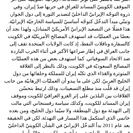
الموقف الكويتيّ المساند للعراق في حربها ضدّ إيران، وفي
ذروة التوجّه الإيرانيّ الداخليّ لتصدير الثورة إلى دول الجوار،
وتبنّي مبدأ التدخّل كتوجّه أساسيّ للسياسة الخارجيّة الإيرانيّة.
هذا فضلًا عن التصعيد الإيرانيّ الأمريكيّ المتبادل، ولهذا نجد أن
بعضًا من العمليّات قد استهدف المصالح الأمريكيّة في الكويت
كالسفارة وناقلات النفط، إذ كانت الولايات المتحدة تقف إلى
جانب العراق في إطار صراعها الأكبر في أثناء الحرب الباردة
ضد الاتحاد السوفياتي. كما استهدف بعض من هذه العمليّات
المصالح السعوديّة في الكويت، وذلك بالنظر إلى العَلاقة
المتوترة والعَدَاء الذي تكنّه إيران للمملكة وحلفائها من دول
الخليج العربيّ. لكن على ما يبدو أن العمليّات الإرهابيّة من جانب
إيران قد قلّت منذ مطلع التسعينات، وذلك ارتبط بتحسّن
العَلاقات بين البلدَين على إثر الغزو العراقيّ للكويت وموقف
إيران المساند للكويت، وكذلك سياسة رفسنجاني التي مالت
إلى التهدئة مع دول المِنطَقة، ولا سيّما دول الخليج، ومن بعده
خاتمي الذي استكمل هذا المسار في التهدئة. لكن في الحقيقة
بعد عام 2011 بدأ التدخّل الإيرانيّ في الشأن الكويتيّ الداخليّ
في العودة إلى الواجهة مرة أخرى، ولكن من خلال أسلوب