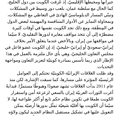
جيرانها ومحيطها الإقليميّ، إذ عُرفت الكويت بين دول الخليج،
كما الحال مع سلطنة عمان، بلعب دور وسيط في المشكلات
وتبنّي المسار الدبلوماسيّ الهادئ في التعاطي مع المشكلات،
وبمحاولة التمايز عن الأدوار المتنافسة والمهيمنة لبعض الدول
في المِنطَقة، ومع ذلك تجد الكويت نفسها في أوقات كثيرة
مضطرّة إلى أن تتخذ مواقف مغايرة لدورها التقليديّ، لا سيّما
في مواقفها من إيران، وبالأخص عندما يتعلق الأمر بخلاف
إيرانيّ-سعوديّ أو إيرانيّ-خليجيّ، إذ إن الكويت عضو فاعل في
مجلس التعاون الخليجيّ، وهي بأي حال ملتزمة بالعمل في هذا
الإطار الذي ربما تأسس بمبادرة كويتيّة لتعزيز التعاون ومواجهة
التحديات.
وقد ظلت العَلاقات الإيرانيّة-الكويتيّة تحتكم إلى العوامل
الرئيسيّة المؤثرة على مسارها، كما سبقت الإشارة، لكن منذ
عام 2011 بدأت العَلاقات تشهد صعودًا وهبوطًا مستمرًّا. فبدايةً
أغرت الثورات العربيّة إيران بالسعي لزعزعة أمن واستقرار
الكويت طمعًا في تكوين نظام حكم تابع أو أكثر طواعية لها، لا
سيّما أن الكويت بها أقليّة شيعيّة تمثّل بدورها أرضيّة يمكن
التعويل عليها في تشكيل مستقبل النظام الجديد ليكون ولاؤه