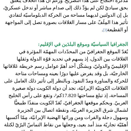
مذكرة احتجاج على هذا التصريح. ورغم أن هذا الخلاف يتعلق
بحق سياديّ لكن لم يؤدِّ ذلك إلى صدام مباشر أو تدخل عسكريّ،
بل إن الدولتين لديهما مساحة من الحركة الدبلوماسيّة لتفادي
تأثير هذا المِلَفّ على مسار العَلاقات بصورة تصل إلى المواجهة
أو القطيعة
.
[3]
الجغرافيا السياسيّة وموقع البلدَين في الإقليم:
يُعَدّ الموقع الجغرافيّ من المحدّدات المهمّة المؤثرة في
العَلاقات بين الدول، إذ يسهم في تحديد قوّة الدولة وثقلها
الإقليميّ والدوليّ، ويشكّل أحد أهمّ عوامل رسم خريطة عَلاقاتها
الخارجيّة، بل وقد يفرض عليها دورًا بعينه ومساحات متاحة
للحركة والمناورة ومدّ النفوذ. وبالنظر إلى تأثير ذلك العامل على
العَلاقات الكويتيّة الإيرانيّة، نجد أن دولة الكويت دولة صغيرة
المساحة، إذ تبلغ مساحتها 17.820كم²، وتقع على رأس الخليج
العربيّ. وبحكم موقعها الجغرافيّ، تُعَدّ الكويت منفذًا طبيعيًّا
لشمال شرق الجزيرة العربيّة، ونقطة اتصال بين الجزيرة
وسهول دجلة والفرات ومن ورائها الهضبة الإيرانيّة، مِمّا أكسبها
أهمّيّة تجاريّة منذ أمد بعيد، وجعلها من نقاط التماسّ البرّيّ لكتلة