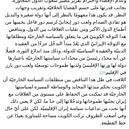
وعدم الإقصاء واحترام تقرير مصير شعوب الدول المجاورة،
بجانب قدرتها على حسم القضايا الخلافيّة وتقريب وجهات
النظر. قد يكون هذا مفهومًا بالنظر إلى أنها دولة صغيرة والبديل
هو تفادي الصدام ولعب دور إيجابيّ لرسم دور فاعل يحميها من
أطماع الدول الأكبر ومن تقلبات العَلاقات بين الدول. ويتناقض
هذا التوجّه الكويتيّ في ما يتعلق بالسياسة الخارجيّة ومطلقاتها
مع التوجّه الإيرانيّ الذي يَعُدّ مبدأ التدخّل جزءًا من العقيدة
الدينيّة والعقيدة السياسيّة للدولة، وذلك منذ اندلاع الثورة، فضلًا
عن أنه محدّد رئيسيّ من محدّدات سياستها الخارجيّة باعتبارها
دولة لها وزنها الإقليميّ ولديها طموحات توسعيّة ولعب دور بارز
في الإقليم
.
[23]
اللافت في ظل هذا التناقض بين منطلقات السياسة الخارجيّة أن
الكويت بحكم مبدئها المحايد والوساطة المميزة لسياستها
الخارجيّة قد تمكنت من الحفاظ على مستوى من العَلاقات مع
إيران يجنّبها طموحاتها وتدخّلاتها إلى حدّ ما، لكن لا يعني ذلك
أنها نجت من تداعيات سياسة إيران الإقليميّة. لكن على أيّ حال
وفي أصعب الظروف تركت الكويت مساحة للمناورة بعيدًا عن
خط القطيعة.