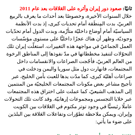
ثانيًا:
صعود دور إيران وأثره على العَلاقات بعد عام 2011
خلال السنوات الأخيرة، وخصوصًا بعد أحداث ما يعرف بالربيع
العربيّ، بدت المِنطَقة أمام تحديات كبرى، إذ بدت الأنظمة
السياسيّة أمام أوضاع داخليّة متأزّمة، وبدت الدول أمام تحدّيات
وجوديّة، وظهر أن هناك عجزًا داخليًّا على مستوى مؤسّسات
العمل الجماعيّ في مواجهة هذه التغييرات. استغلّت إيران تلك
التحوّلات لتنفيذ مخططاتها في مدّ نفوذها إلى المناطق الرخوة
من العالم العربيّ، فأجّجت الصراعات والانقسامات داخل
المجتمعات، فانهارت دول مثل سوريا واليمن ودخلت في
صراعات أهليّة كبرى، كما مدّت يدها للعبث بأمن الخليج، عبر
تأجيج مشاعر بعض مكونات المجتمعات الخليجيّة من المنتمين
إلى المذهب الشيعيّ، كما عملت على اختراق هذه المجتمعات
عبر خلايا التجسس ومجموعات إرهابيّة. وقد كانت تلك التحولات
عاملًا رئيسيًّا في وجود توتر مكتوم في العَلاقات بين الكويت
وإيران، ويمكن ملاحظة تطوّرات وتفاعلات العَلاقة بين البلدَين
على ضوء ما يأتي: