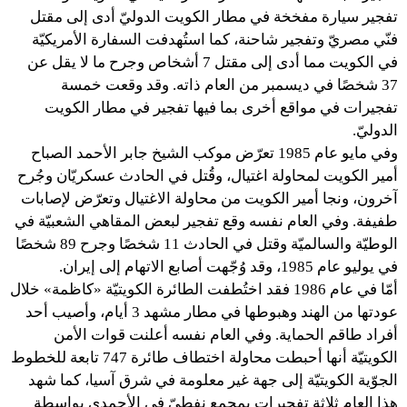
تفجير سيارة مفخخة في مطار الكويت الدوليّ أدى إلى مقتل
فنّي مصريّ وتفجير شاحنة، كما استُهدفت السفارة الأمريكيّة
في الكويت مما أدى إلى مقتل 7 أشخاص وجرح ما لا يقل عن
37 شخصًا في ديسمبر من العام ذاته. وقد وقعت خمسة
تفجيرات في مواقع أخرى بما فيها تفجير في مطار الكويت
الدوليّ.
وفي مايو عام 1985 تعرّض موكب الشيخ جابر الأحمد الصباح
أمير الكويت لمحاولة اغتيال، وقُتل في الحادث عسكريّان وجُرح
آخرون، ونجا أمير الكويت من محاولة الاغتيال وتعرّض لإصابات
طفيفة. وفي العام نفسه وقع تفجير لبعض المقاهي الشعبيّة في
الوطيّة والسالميّة وقتل في الحادث 11 شخصًا وجرح 89 شخصًا
في يوليو عام 1985، وقد وُجّهت أصابع الاتهام إلى إيران.
أمّا في عام 1986 فقد اختُطفت الطائرة الكويتيّة «كاظمة» خلال
عودتها من الهند وهبوطها في مطار مشهد 3 أيام، وأصيب أحد
أفراد طاقم الحماية. وفي العام نفسه أعلنت قوات الأمن
الكويتيّة أنها أحبطت محاولة اختطاف طائرة 747 تابعة للخطوط
الجوّية الكويتيّة إلى جهة غير معلومة في شرق آسيا، كما شهد
هذا العام ثلاثة تفجيرات بمجمع نفطيّ في الأحمدي بواسطة