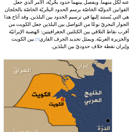
عنه لكل منهما. ويفصل بينهما حدود بحْريّة، الأمر الذي جعل
القوانين الدوليّة الخاصّة برسم الحدود البحْريّة الخاصّة بالخلجان
هي التي يُستند إليها في ترسيم الحدود بين البلدَين. وقد أتاح هذا
الجوار البحريّ نوعًا من التواصل بين البلدَين جعل الكويت من
أقرب نقاط التلاقي بين الكتلتين الجغرافيتين: الهضبة الإيرانيّة
والجزيرة العربيّة. ويمثل تحديد الجرف القاري
بين الكويت
[7]
وإيران نقطة خلاف حدوديّ بين البلدَين.