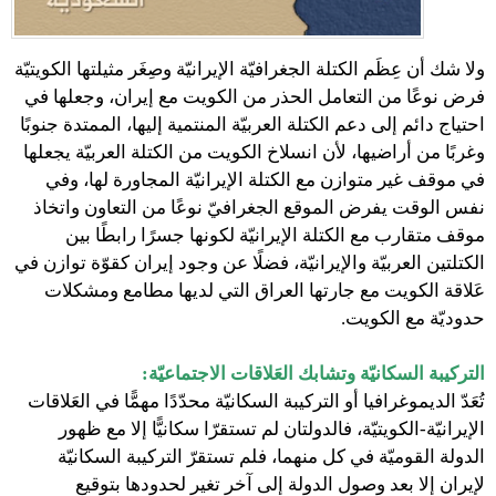
ولا شك أن عِظَم الكتلة الجغرافيّة الإيرانيّة وصِغَر مثيلتها الكويتيّة
فرض نوعًا من التعامل الحذر من الكويت مع إيران، وجعلها في
احتياج دائم إلى دعم الكتلة العربيّة المنتمية إليها، الممتدة جنوبًا
وغربًا من أراضيها، لأن انسلاخ الكويت من الكتلة العربيّة يجعلها
في موقف غير متوازن مع الكتلة الإيرانيّة المجاورة لها، وفي
نفس الوقت يفرض الموقع الجغرافيّ نوعًا من التعاون واتخاذ
موقف متقارب مع الكتلة الإيرانيّة لكونها جسرًا رابطًا بين
الكتلتين العربيّة والإيرانيّة، فضلًا عن وجود إيران كقوّة توازن في
عَلاقة الكويت مع جارتها العراق التي لديها مطامع ومشكلات
حدوديّة مع الكويت.
التركيبة السكانيّة وتشابك العَلاقات الاجتماعيّة:
تُعَدّ الديموغرافيا أو التركيبة السكانيّة محدّدًا مهمًّا في العَلاقات
الإيرانيّة-الكويتيّة، فالدولتان لم تستقرّا سكانيًّا إلا مع ظهور
الدولة القوميّة في كل منهما، فلم تستقرّ التركيبة السكانيّة
لإيران إلا بعد وصول الدولة إلى آخر تغير لحدودها بتوقيع