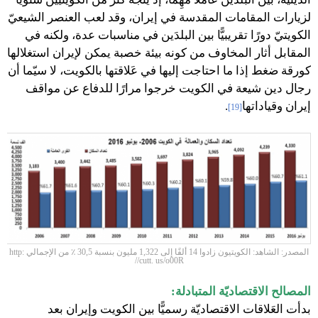
لزيارات المقامات المقدسة في إيران، وقد لعب العنصر الشيعيّ
الكويتيّ دورًا تقريبيًّا بين البلدَين في مناسبات عدة، ولكنه في
المقابل أثار المخاوف من كونه بيئة خصبة يمكن لإيران استغلالها
كورقة ضغط إذا ما احتاجت إليها في عَلاقتها بالكويت، لا سيّما أن
رجال دين شيعة في الكويت خرجوا مرارًا للدفاع عن مواقف
إيران وقياداتها
.
[19]
المصدر: الشاهد: الكويتيون زادوا 14 ألفًا إلى 1,322 مليون بنسبة 30,5 ٪ من الإجمالي http:
//cutt. us/o00R
المصالح الاقتصاديّة المتبادلة:
بدأت العَلاقات الاقتصاديّة رسميًّا بين الكويت وإيران بعد