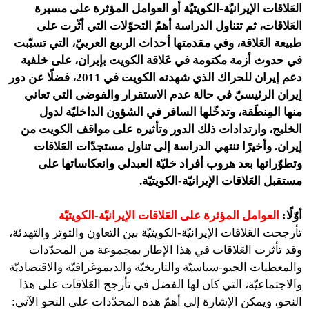
العَلاقات الإيرانيّة-الكويتيّة أو العوامل المؤثرة على مسيرة
العَلاقات، ثم تتناول الدراسة أهمّ التحوّلات التي أثّرت على
طبيعة العَلاقة، وفي مقدمتها أحداث الربيع العربيّ، التي تسبّبت
في حدوث أزمة مكتومة في عَلاقة الكويت بإيران، على خلفية
دعم إيران للحراك الذي شهدته الكويت في 2011، فضلًا عن دور
إيران الرئيسيّ في حالة عدم الاستقرار والفوضى التي تعاني
منها المِنطَقة، وتدخّلها السافر في الشؤون الداخليّة لدول
الخليج، وارتدادات ذلك الدور وتأثيره على مواقف الكويت من
إيران. وأخيرًا تنتهي الدراسة إلى تناول مستجدّات العَلاقات
وتطوّراتها بعد هروب أفراد خليّة العبدلي وانعكاساتها على
مستقبل العَلاقات الإيرانيّة-الكويتيّة.
أوّلًا:
العوامل المؤثرة على العَلاقات الإيرانيّة-الكويتيّة
تأرجحت العَلاقات الإيرانيّة-الكويتيّة بين التعاون والتوتر والتهدئة،
وقد تأثرت العَلاقات في هذا الإطار بمجموعة من المحدّدات
والمعطيات الجيو-سياسيّة والتاريخيّة والديموغرافيّة والاقتصاديّة
والاجتماعيّة، التي كان لها الفضل في تأرجح العَلاقات على هذا
النحو، ويمكن الإشارة إلى أهمّ هذه المحدّدات على النحو الآتي: