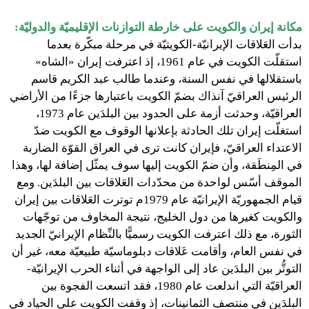
مكانة إيران والكويت على خارطة التوازنات الإقليميّة والدوليّة:
بدأت العَلاقات الإيرانيّة-الكويتيّة في مرحلة مبكّرة بعدما
استقلّت الكويت في عام 1961، إذ اعترفت إيران «الشاه»
باستقلالها في نفس السنة، وعندما طالب عبد الكريم قاسم
الرئيس العراقيّ آنذاك بضمّ الكويت باعتبارها جزءًا من الأراضي
العراقيّة، وحدثت أزمة على الحدود بين البلدَين عام 1973،
استغلّت إيران تلك الحادثة بإعلانها الوقوف مع الكويت ضدّ
الاعتداء العراقيّ، فإيران كانت ترى في العراق القوّة الضاربة
في المِنطَقة، وأن ضمّ الكويت إليها سوف يمثّل إضافة لها، وهذا
الموقف أسّس لواحدة من محدّدات العَلاقات بين البلدَين. ومع
قيام الجمهوريّة الإيرانيّة عام 1979م توترت العَلاقات بين إيران
والكويت كغيرها من دول الخليج، نتيجة المخاوف من توجّهات
الثورة، مع ذلك اعترفت الكويت رسميًّا بالنِّظام الإيرانيّ الجديد
في نفس العام، وأقامت عَلاقات دبلوماسيّة طبيعيّة معه، غير أن
التوتُّر بين البلدَين عاد إلى الواجهة في أثناء الحرب الإيرانيّة-
العراقيّة التي اندلعت عام 1980، فقد اتسعت الفجوة بين
البلدَين في منتصف الثمانينات، إذ وقفت الكويت على الحياد في