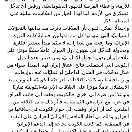
للأزمة، وإعطاء الفرصة للجهود الدبلوماسيّة، ورفض أيّ تدخّل
عسكريّ في الأزمة، لما لهذا الخيار من انعكاسات سلبيّة على
المِنطَقة ككل.
وإجمالًا، يمكن القول بأن العَلاقات تأثرت منذ بدايتها بالتحوّلات
السياسيّة التي شهدتها كل من الدولتين، فبدايةً كانت الثورة
الإيرانيّة وما رفعته من شعارات، لا سيّما مبدأ تصدير أفكارها
ومحاولة التدخّل في شؤون دول الجوار، عاملًا سلبيًّا مؤثرًا على
عَلاقة إيران بدول الجوار الإقليميّ، ومن ضمن هذه الدول
الكويت التي استقبلت نتائج اعتناق إيران لهذا المبدأ، سواء من
خلال تدخّلات في الشأن الداخليّ أو عمليّات عنف وإرهاب.
ومن ناحية ثانية، كانت العَلاقات العراقيّة-الكويتيّة المتوترة منذ
الاستقلال عاملًا مؤثرًا على العَلاقات الإيرانيّة-الكويتيّة تقاربًا
وتباعدًا من فترة إلى أخرى، فالكويت وقفت إلى جانب العراق
في حربه مع إيران في الثمانينات، فأثّر ذلك على العَلاقة بين
البلدَين، كما أن إيران وقفت إلى جوار الكويت في خلافاتها مع
العراق، وذلك في إطار التنافس الإيرانيّ العراقيّ على النفوذ
في المِنطَقة، كما كانت الكويت بحاجة إلى الدعم الإيرانيّ
لمواجهة رغبة العراق ضمّ الكويت إلى أراضيها، فإيران كانت