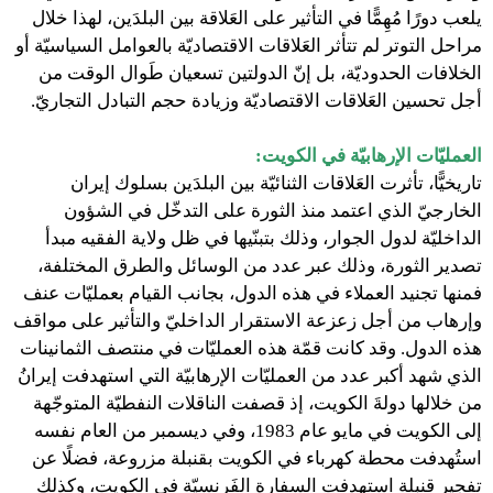
يلعب دورًا مُهِمًّا في التأثير على العَلاقة بين البلدَين، لهذا خلال
مراحل التوتر لم تتأثر العَلاقات الاقتصاديّة بالعوامل السياسيّة أو
الخلافات الحدوديّة، بل إنّ الدولتين تسعيان طَوال الوقت من
أجل تحسين العَلاقات الاقتصاديّة وزيادة حجم التبادل التجاريّ.
العمليّات الإرهابيّة في الكويت:
تاريخيًّا، تأثرت العَلاقات الثنائيّة بين البلدَين بسلوك إيران
الخارجيّ الذي اعتمد منذ الثورة على التدخّل في الشؤون
الداخليّة لدول الجوار، وذلك بتبنّيها في ظل ولاية الفقيه مبدأ
تصدير الثورة، وذلك عبر عدد من الوسائل والطرق المختلفة،
فمنها تجنيد العملاء في هذه الدول، بجانب القيام بعمليّات عنف
وإرهاب من أجل زعزعة الاستقرار الداخليّ والتأثير على مواقف
هذه الدول. وقد كانت قمّة هذه العمليّات في منتصف الثمانينات
الذي شهد أكبر عدد من العمليّات الإرهابيّة التي استهدفت إيرانُ
من خلالها دولةَ الكويت، إذ قصفت الناقلات النفطيّة المتوجّهة
إلى الكويت في مايو عام 1983، وفي ديسمبر من العام نفسه
استُهدفت محطة كهرباء في الكويت بقنبلة مزروعة، فضلًا عن
تفجير قنبلة استهدفت السفارة الفَرنسيّة في الكويت، وكذلك