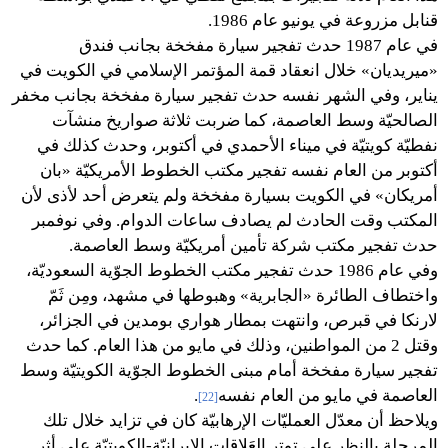
قنابل مزروعة في يونيو عام 1986.
في عام 1987 حدث تفجير سيارة مفخخة بجانب فندق
«ميريديان» خلال انعقاد قمة المؤتمر الإسلامي في الكويت في
يناير، وفي الشهر نفسه حدث تفجير سيارة مفخخة بجانب مخفر
الصالحيّة وسط العاصمة، كما ضربت ثلاثة صواريخ منشآت
نفطيّة كويتيّة في ميناء الأحمدي في أكتوبر، وحدث كذلك في
أكتوبر من العام نفسه تفجير مكتب الخطوط الأمريكيّة «بان
أمريكان» في الكويت بسيارة مفخخة ولم يتعرض أحد لأذى لأن
المكتب وقت الحادث لم يصادف ساعات الدوام. وفي نوفمبر
حدث تفجير مكتب شركة تأمين أمريكيّة وسط العاصمة.
وفي عام 1986 حدث تفجير مكتب الخطوط الجوّية السعوديّة،
واختطاف الطائرة «الجابرية» وهبوطها في مشهد، ومِن ثَمّ
لارنكا في قبرص، وانتهت بمطار هواري بومدين في الجزائر،
وقتل 2 من المواطنين، وذلك في مايو من هذا العام. كما حدث
تفجير سيارة مفخخة أمام مبنى الخطوط الجوّية الكويتيّة وسط
العاصمة في مايو من العام نفسه
.
[22]
ويلاحظ أن معدّل العمليّات الإرهابيّة كان في تزايد خلال تلك
المرحلة بالنظر على توتر العَلاقات الإيرانيّة-الكويتيّة على أثر