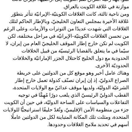
موازنة في عَلاقة الكويت بالعراق.
ومن ناحية ثالثة، كانت العَلاقات الكويتيّة-الإيرانيّة تتأثر بتطوّر
عَلاقة الأخيرة بمجلس التعاون الخليجيّ، وبالإطار الحاكم لتلك
العَلاقات التي شهدت عديدًا من التوترات والأزمات. وعلى الرغم
من تحسن العَلاقات الكويتيّة-الإيرانيّة في مراحل مختلفة، لكن
الكويت لم تكن خارج إطار الموقف الخليجيّ العام من إيران، لا
سيّما في ما يتعلق بالقضايا الرئيسيّة من قبيل الخلافات
الحدودية مع دول الخليج كاحتلال الجزر الإماراتيّة والخلافات
الحدوديّة الأخرى.
وهناك عامل أخير وهو موقع كل من الدولتين على خريطة
الصراع الدوليّ، إذ إن إيران تصنّف كدولة تعمل خارج إطار
الشرعيّة الدوليّة، ولديها موقف عدائيّ مع الولايات المتحدة،
القطب الدوليّ الرئيسيّ الذي يلعب دورًا مُهِمًّا في توجيه
التفاعلات والسياسات على الساحة الدوليّة، في حين أن الكويت
جزء من منظومة الأمن الإقليميّ، وتُعَدّ حليفًا استراتيجيًّا للولايات
المتحدة، ومثلت تلك المكانة المتباينة لكل من الدولتين عاملًا
أسهم في تحديد ملامح العَلاقات وحدودها.