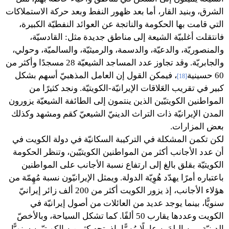
الشرق، وبنيد القار، أما بعد ظهور النفط وبعد حركة الاستملاكات
التي قامت بها الحكومة والناتجة عن العوائد النفطيّة الكبيرة،
فانتقلت أغلبيّة الشيعة إلى مناطق جديدة مثل: القادسيّة،
والمنصوريّة، والدعيّة، والدسمة، والرميثيّة، والسالميّة، وحولي،
والجابريّة. وقد تجاوز عدد المساجد الشيعيّة 28 مسجدًا وأكثر من
60 حسينية
، فيمكن القول إن العامل المذهبيّ أسهم بشكل
[18]
كبير في تقريب العَلاقات الإيرانيّة-الكويتيّة. ونجد كثيرًا من
المواطنين الكويتيّين الذين ينتمون إلى الطائفة الشيعيّة يزورون
المدن الإيرانيّة ذات التراث الدينيّ الشيعيّ كقم ومشهد وكذلك
بعض المزارات.
لكن تكمن المشكلة في التركيبة السكانيّة في دولة الكويت في
أن عدد الأجانب أكثر من المواطنين الكويتيّين، وتنظر الحكومة
الكويتيّة بقلق بالغ إلى ارتفاع نسبة الأجانب على المواطنين
باعتباره أمرًا يهدّد هُوِيّة الدولة. ويمثل الإيرانيّون نسبة مُهِمّة من
هؤلاء الأجانب، إذ يزور الكويت أكثر من 200 ألف زائر إيرانيّ
سنويًّا، بينما يوجد عديد من العائلات من أصول إيرانيّة في
الكويت وعددها يقارب 50 ألفًا. كما تشكل السياحة، وبالأخصّ
الدينيّة، بين البلدَين عاملًا مُهِمًّا، إذ يتجه كثر من الكويتيّين سنويًّا