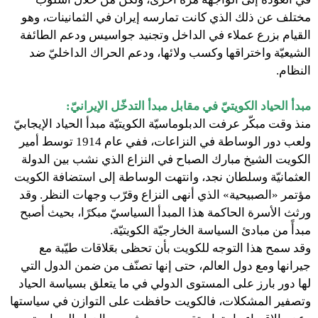
مختلف عن ذلك الذي كانت تمارسه إيران في الثمانينات، وهو
القيام بزرع عملاء في الداخل وتجنيد جواسيس ودعم الطائفة
الشيعيّة واختراقها وكسب ولائها، ودعم الحراك الداخليّ ضد
النظام.
مبدأ الحياد الكويتيّ في مقابل مبدأ التدخّل الإيرانيّ:
منذ وقت مبكّر عرفت الدبلوماسيّة الكويتيّة مبدأ الحياد الإيجابيّ
ولعب دور الوساطة في النزاعات، ففي عام 1914 توسط أمير
الكويت الشيخ مبارك الصباح في النزاع الذي نشب بين الدولة
العثمانيّة وسلطان نجد، وانتهت الوساطة إلى استضافة الكويت
مؤتمر «الصبيحية» الذي أنهى النزاع وقرّب وجهات النظر. وقد
ورثث الأسرة الحاكمة هذا المبدأ السياسيّ مبكرًا، بحيث أصبح
مبدأً من مبادئ السياسة الخارجيّة الكويتيّة.
وقد سمح هذا التوجه للكويت بأن تحظى بعَلاقات طيّبة مع
جيرانها ومع دول العالم، حتى إنها تصنّف من ضمن الدول التي
لها دور بارز على المستوى الدولي في ما يتعلق بسياسة الحياد
وتصفير المشكلات، فالكويت حافظت على التوازن في سياستها