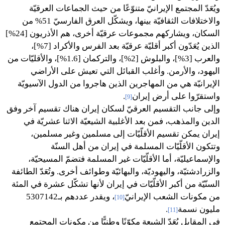
ويُعَدّ المجتمع الإيرانيّ متنوّعًا من حيث الجماعات العرقيّة
والاختلافات الثقافيّة بينها، ويشكّل العرق الفارسيّ 51% من
السكان، ويشاركهم مجموعات عرقيّة أخرى، هم الأذريون [24%]
الذين يُعَدّون أكبر أقليّة عرقيّة بعد الفرس والأكراد [7%]،
والعرب [3%]، والبلوش [2%]، والتركمان [1.6%]، والأقليّات من
اليهود، والأرمن. وأغلب القبائل التي تعيش على الأراضي
الإيرانيّة هي من المهاجرين الذين هاجروا من الدول الآسيويّة
واستقرّوا على أرض إيران
.
[9]
وإلى جانب التقسيم العرقيّ لسكان إيران هناك تقسيم آخر وفق
الدين والمذهب، فمن بعد الأغلبية الشيعيّة الاثنا عشريّة في
إيران يمكن تقسيم الأقلّيّات إلى مسلمين وغير مسلمين،
وتتكون الأقلّيّات المسلمة في إيران من أهل السنّة
والإسماعيليّة، أما الأقلّيّات غير المسلمة فتضمّ المسيحيّة،
والزرادشتيّة، واليهوديّة، والبهائيّة وطوائف أخرى. وتُعَدّ الطائفة
السنّيّة من أكبر الأقلّيّات في إيران لأنها تشكّل عشرة في المئة
من مكونات الشعب الإيرانيّ
، ويقدر عددهم بـ5307142
[10]
مليون نسمة
.
[11]
في المقابل يُعَدّ الشيعة مكوّنًا وطنيًّا من مكونات المجتمع