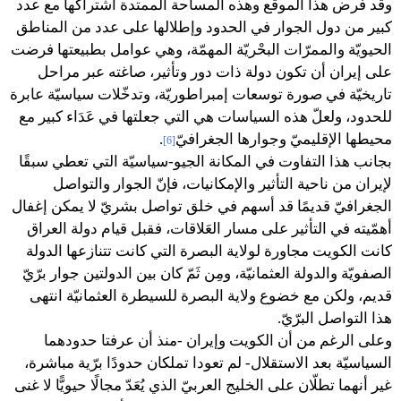
وقد فرض هذا الموقع وهذه المساحة الممتدة اشتراكها مع عدد
كبير من دول الجوار في الحدود وإطلالها على عدد من المناطق
الحيويّة والممرّات البحْريّة المهمّة، وهي عوامل بطبيعتها فرضت
على إيران أن تكون دولة ذات دور وتأثير، صاغته عبر مراحل
تاريخيّة في صورة توسعات إمبراطوريّة، وتدخّلات سياسيّة عابرة
للحدود، ولعلّ هذه السياسات هي التي جعلتها في عَدَاء كبير مع
محيطها الإقليميّ وجوارها الجغرافيّ
.
[6]
بجانب هذا التفاوت في المكانة الجيو-سياسيّة التي تعطي سبقًا
لإيران من ناحية التأثير والإمكانيات، فإنّ الجوار والتواصل
الجغرافيّ قديمًا قد أسهم في خلق تواصل بشريّ لا يمكن إغفال
أهمّيته في التأثير على مسار العَلاقات، فقبل قيام دولة العراق
كانت الكويت مجاورة لولاية البصرة التي كانت تتنازعها الدولة
الصفويّة والدولة العثمانيّة، ومِن ثَمّ كان بين الدولتين جوار برّيّ
قديم، ولكن مع خضوع ولاية البصرة للسيطرة العثمانيّة انتهى
هذا التواصل البرّيّ.
وعلى الرغم من أن الكويت وإيران -منذ أن عرفتا حدودهما
السياسيّة بعد الاستقلال- لم تعودا تملكان حدودًا برّية مباشرة،
غير أنهما تطلّان على الخليج العربيّ الذي يُعَدّ مجالًا حيويًّا لا غنى