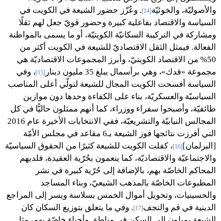
والأصوليّة، والخوئيّة
. وعُزّز حضور الشيعة في الكويت في
[14]
السياسة والاقتصاد بفاعلية كبيرة وحضور قويّ جعل لهم ثقلًا
ومشاركة في التركيبة السكانيّة الكويتيّة، أو ما يسمى بالمواطنة
الفعالة. فيمثل الثقل الاقتصاديّ للشيعة في الكويت أكثر من
50% من الاقتصاد الكويتيّ، وأبرز المجموعات الاقتصاديّة هي
مجموعة «فدك»، وهي برأسمال يبلغ 35 مليون دينار
، وفي
[15]
السياسة أفسحت الكويت المجال للشيعة لتولّي أعلى المناصب
السياسيّة والعسكريّة، بناء على الكفاءة وحدها دون موازين
طائفيّة، وأصبحوا سفراء ووزراء، كما أنهم ممثلون حاليًّا في كل
المجالس النيابيّة والتشريعيّة، ففي الانتخابات الأخيرة عام 2016
التي أفرزت نتائجها فوز الشيعة بـ6 مقاعد في مجلس الأمّة
[البرلمان]
، كفلت الكويت للشيعة كثيرًا من الحقوق السياسيّة
[16]
والاجتماعيّة والاقتصاديّة، كما ينعمون بحُرّية العقيدة، فلديهم
المحاكم الخاصّة بهم، بالإضافة إلى حُرّية كبيرة في نشر
المطبوعات الخاصّة بالمذهب الشيعيّ، وبناء المساجد
والحسينيات، وتحويل أموال الخمس بسلاسة ويسر إلى المراجع
الدينية في قم والنجف
. وفي ما يتعلق بتوزيع السكان كان
[17]
الشيعة يميلون إلى السكن في مناطق وأحياء خاصّة بهم، مثل