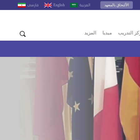
الألتحاق بالمعهد
English
العربية
فارسى
كز التدريب
ميديا
المزيد