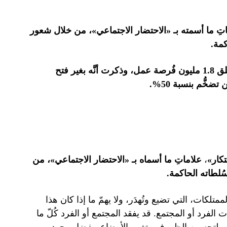
تِ ما أسمته بـ «الاحتضار الاجتماعي»، من خلال شعور
كمة.
كما تناولت افتتاحية صحيفة «تجارت»، هدف وزير العمل من خلق 1.8 مليون فُرصة عمل، وذكرت أنَّه بغير فتح
خُّم بنسبة 50%.
كار»
،
علاماتِ ما أسماه بـ «الاحتضار الاجتماعي»، من
ُلطاته الحاكمة.
ممتلكات، التي تضيع وتُهدَر، ولا يهمّ ما إذا كان هذا
كات الفرد أو المجتمع. قد يفقد المجتمع أو الفرد كُلّ ما