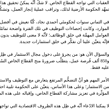
مهِّد الحكومة الأرضيةَ لذلك، وتراقب عمليةَ إنجاز العمل، وتشكِّل 
ي الثماني سنوات لحكومتَي أحمدي نجاد، كُنَّا نعيش في أفض
لموارد، وكانت إحصاءات التوظيف في تلك الفترة واضحة تمامًا. 
لعوامل المهمَّة في خلق الوظائف؛ لأنَّه لا معنى للتوظيف بدون 
إنَّه يتعيَّن علينا أن نفكِّر في خلق استثمارات جديدة.
و850 ألف فُرصة عمل، يتطلَّب ضرورةَ منح القطاع الخاص السُ
ليه فقط.
لأمر المهم هو أنَّ التضخُّم المرتفع يتعارض مع التوظيف والاست
ن الاستثمار؛ وعلى هذا الأساس، يتعيَّن على الحكومة تلبية 
لمؤثِّرة في تعزيز مشاركة القطاع الخاص، وإقباله على هذه ال
ا يمكننا الادّعاء أنَّه في ظِل هذه الظروف الاقتصادية التي تواجه