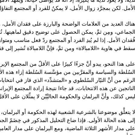
ديه، ولا يعود لديه ما يكنِزه، إلَّا أنَّه قد يواصل حياته، ويمهِ
لأمل. لكن بمجرَّد زوال الأمل، لا يمكنُ للفرد أو المجتمع التفاؤل
ناك العديد من العلامات الواضحة والبارزة على فقدان الأمل، وال
لجماعي، ومِن ثمَّ، يمكن الحصول على توضيح دقيق لماهيتها. تُعَ
ُقدان الأمل. إذا لم يُبدِ الفرد أو المجتمع ردّ فعل مناسب ومتوا
قط في هاوية «اللامبالاة» ومن ثمَّ، فإنَّ اللامبالاة تُشير إلى ف
لى هذا النحو، يبدو أنَّ جزءًا كبيرًا على الأقلّ من المجتمع ال
لسُلطة والسياسة والمقرَّبين من مؤسَّسة السُلطة إزاء هذه الأح
لناتجين عن هذه الانتخابات، قد جاءا نتيجةَ إرادة المجتمع الإيراني 
يس كذلك، وأنَّ البرلمان والحكومة الحاليَّيْن لا يمثِّلان على الأ
ا يتعلَّق موضوعنا بالشرعية الشعبية لهذه الحكومة أو البرلمان
لى هذه الحالة الأولى. فإذا ضاع التحليل المذكور في خِضَمّ الج
لى مدار الأشهر الثلاثة الماضية، ومع البرلمان على مدار العامي