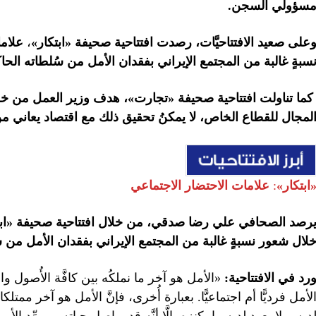
سؤولي السجن.
على صعيد الافتتاحيَّات، رصدت
افتتاحية
صحيفة «ابتكار»
،
علاما
سبةٍ غالبة من المجتمع الإيراني بفقدان الأمل من سُلطاته الحا
لمجال للقطاع الخاص، لا يمكنُ تحقيق ذلك مع اقتصاد يعاني من تض
ابتكار»
:
علامات الاحتضار الاجتماعي
رصد الصحافي علي رضا صدقي، من خلال افتتاحية
صحيفة «ابت
لال شعور نسبةٍ غالبة من المجتمع الإيراني بفقدان الأمل من س
رد في الافتتاحية:
«الأمل هو آخر ما نملكُه بين كافَّة الأُصول وال
لأمل فرديًّا أم اجتماعيًّا. بعبارة أُخرى، فإنَّ الأمل هو آخر ممتل