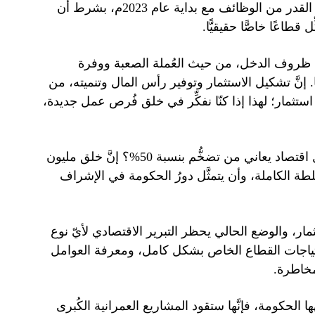
العقبات التي تواجه القطاع الخاص. لا شكَّ أنَّه يمكنُ تحقيق هذا القدر من الوظائف مع بداية عام 2023م، بشرط أن
قطاعًا خاصًّا حقيقيًّا.
ل ظروف الدخل، من حيث العُملة الصعبة ووفرة
إنَّ تشكيل الاستثمار وتوفير رأس المال وتنميته، من
استثمار؛ لهذا إذا كنّا نفكِّر في خلق فُرص عمل جديدة،
والسؤال الآن هو: من يجرؤ على دخول مجال الاستثمار في ظِل اقتصاد يعاني من تضخُّم بنسبة 50%؟ إنَّ خلق مليون
لطة الكاملة، وأن يتمثَّل دورُ الحكومة في الإشراف
ثمار، والوضع الحالي يحظر التبرير الاقتصادي لأيّ نوع
احتياجات القطاع الخاص بشكل كامل، ومعرفة العوامل
مخاطرة.
ها الحكومة، فإنَّها ستقود المشاريع العمرانية الكُبرى