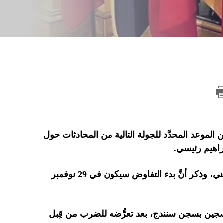
عن الموعد المحدَّد للجولة التالية من المحادثات حول
براهيم رئيسي.
كما غرَّد مساعد وزير الخارجية للشؤون السياسية علي باقري كني، وذكر أنَّ بدء التفاوض سيكون في 29 نوفمبر
جين بسجن سنندج، بعد تعرُّضه للضرب من قِبل