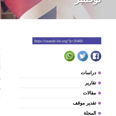
https://rasanah-iiis.org/?p=26460
8
أ
دراسات
إ
تقارير
مقالات
ا
تقدير موقف
و
المجلة