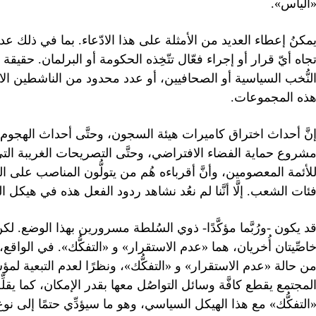
اليأس».
مكنُ إعطاء العديد من الأمثلة على هذا الادّعاء. بما في ذلك عد
جاه أيّ قرار أو إجراء فعّال تتّخِذه الحكومة أو البرلمان. حقي
لنُّخب السياسية أو الصحافيين، أو عدد محدود من الناشطين الاج
ذه المجموعات.
نَّ أحداث اختراق كاميرات هيئة السجون، وحتَّى أحداث الهج
شروع حماية الفضاء الافتراضي، وحتَّى التصريحات الغريبة التي 
لأئمة المعصومين، وأنَّ أقرباءه هُم من يتولُّون المناصب على ال
ئات الشعب. إلَّا أنَّنا لم نعُد نشاهد ردود الفعل هذه في هيكل ال
د يكون -ورُبَّما مؤكَّدًا- ذوي السُلطة مسرورين بهذا الوضع. لكن
اصِّيتان أُخريان، هما «عدم الاستقرار» و «التفكُّك». في الواقع،
ن حالة «عدم الاستقرار» و «التفكُّك»، ونظرًا لعدم التبعية لمؤس
لمجتمع يقطع كافَّة وسائل التواصُل معها بقدر الإمكان، كما يقلِّل
التفكُّك» مع هذا الهيكل السياسي، وهو ما سيؤدِّي حتمًا إلى نو