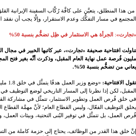
ن هذا المنطلق، يتعيَّن على كافَّة رُكَّاب السفينة الإيرانية ال
لمجتمع في مسار التفكُّك وعدم الاستقرار، وإلَّا يجب أن نفقد 
تجارت»
:
الجرأة هي الاستثمار في ظِل تضخُّم بنسبة 50%
ناولت افتتاحية
صحيفة «تجارت»
ليون فُرصة عمل نهاية العام المقبل، وذكرت أنَّه بغير فتح ال
عاني من تضخُّم بنسبة 50%.
قول الافتتاحية:
«وضع وز
لمقبل، لكن إذا نظرنا إلى المسار التاريخي لوضع التوظيف في إير
ي خلق فُرص العمل وتطوير الاستثمار، تتمثَّل في مشاركة الق
خلق التوظيف الفعّال، وليس القطاع العام؛ لأنَّ مهمَّة القطاع 
ُرص العمل، بل تتمثَّل في توفير البُنى التحتية، وبيئات العمل، 
نَّ خلق هذا القدر من الوظائف، يحتاج إلى حزمة كاملة من التسه