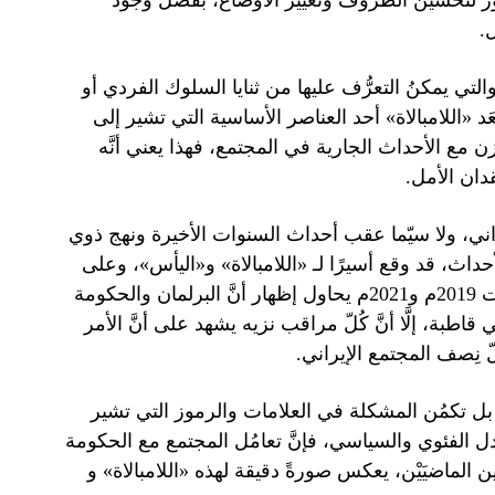
ّد الأمور لتحسين الظروف وتغيير الأوضاع، بفضل وجود
.
تي يمكنُ التعرُّف عليها من ثنايا السلوك الفردي أو
د «اللامبالاة» أحد العناصر الأساسية التي تشير إلى
زن مع الأحداث الجارية في المجتمع، فهذا يعني أنَّه
قدان الأمل.
إيراني، ولا سيّما عقب أحداث السنوات الأخيرة ونهج ذوي
داث، قد وقع أسيرًا لـ «اللامبالاة» و«اليأس»، وعلى
الرغم من أنَّ التيّار السُلطوي و «المتشدِّد» الذي فاز في انتخابات 2019م و2021م يحاول إظهار أنَّ البرلمان والحكومة
قاطبة، إلَّا أنَّ كُلّ مراقب نزيه يشهد على أنَّ الأمر
قلّ نِصف المجتمع الإيراني.
، بل تكمُن المشكلة في العلامات والرموز التي تشير
دل الفئوي والسياسي، فإنَّ تعامُل المجتمع مع الحكومة
ن الماضيَيْن، يعكس صورةً دقيقة لهذه «اللامبالاة» و