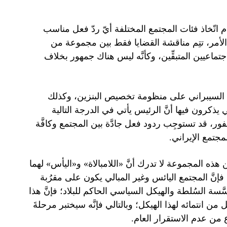
م اتّخاذ فئات المجتمع المختلفة أيّ ردّ فعل مناسب
قة الأمر، تتِم مناقشة القضايا فقط بين مجموعة من
تماعيين المتبقِّين، وكأنَّه ليس هناك جمهور بخلاف
وم السيبراني على منظومة تخصيص البنزين، وكذلك
يذكرون فيها أنَّ الرئيس يأتي في الدرجة التالية
فور، قد تستوجِب ردود فعل جادَّة بين المجتمع وكافَّة
مجتمع الإيراني.
 هذه المجموعة لا تدرك أنَّ «اللامبالاة» و«اليأس» لهما
 فإنَّ المجتمع اليائس وغير المبالي يكون على مقرُبة
َّسة السُلطة والهيكل السياسي الحاكم للبلاد؛ فإنَّ هذا
 من انتمائه لهذا الهيكل؛ وبالتالي فإنَّه سيختبر مرحلةَ
ع من عدم الاستقرار العام.