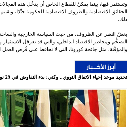
تستثمر فيها، بينما يمكنُ للقطاع الخاص أن يدخُل هذه المجا
لحقائق الاقتصادية والظروف الاقتصادية للحكومة جيِّدًا، وتق
لك.
غضّ النظر عن الظروف، من حيث السياسة الخارجية والساحة الدولي
لتضخُّم ومخاطر الاقتصاد الداخلي، والتي قد تعرقل الاستثما
المؤقَّتة، مثل جائحة كورونا، التي لا تحافظ على فُرص العمل
حديد موعد إحياء الاتفاق النووي.. وكني: بدء التفاوض في 29 نوفمبر