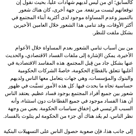
كالسابق؛ أي من ليس لديهم شهادات عليا، بحيث نقول إن
توقعاتهم ليست مرتفعة. من جهة أخرى، كان هناك شعور
بالتمييز وعدم المساواة موجود لدى أكثرية أبناء المجتمع في
أكثر الأوقات، وقد تنامى هذا الشعور خلال العامين الأخيرين
بشكل ملفت للنظر.
من بين أسباب تنامي الشعور بعدم المساواة خلال الأعوام
الأخيرة، يمكن الإشارة إلى ملفات الفساد الاقتصادي، والحديث
عنها بشكل جاد من قِبل المجتمع. هذه المفاسد الاقتصادية في
أغلبها تتعلق بالقطاع الحكومة، خاصةً الشركات الحكومية
والبنوك والمؤسسات، وهي جهات يتعامل معها الناس ولديهم
حساسية تجاه ما يحدث فيها. كل هذه الأمور تسبَّبت في ظهور
شعور بين جميع أفراد المجتمع بوجود فساد عظيم. يعتقد الناس
أن هذا الفساد موجود في جميع القطاعات دون استثناء، وأنه
السبب الرئيسي في إخفاق سياسات الحكومة. يعني من وجهة
نظر الناس، لم يعُد هناك أي جزء من الحكومة لم يتلوث بالفساد.
إلى جانب هذا، فإن صعوبة حصول الناس على التسهيلات البنكية