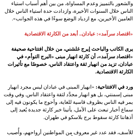
والشعور بالتمييز وعدم المساواة، من بين أهم أسباب استياء
الناس خلال السنوات الأخيرة، وازدادت حدة استياء الناس خلال
العامين الأخيرين، مع ازدياد الوضع سوءًا في هذه الجوانب».
«اقتصاد سرآمد»: عبادان.. أبعد من الكارثة الاقتصادية
يرى ال
کاتب والباحث
إيرج غلشني، من خلال افتتاحية صحيفة
«اقتصاد سرآمد»، أن كارثة انهيار مبنى «البرج التوأم» في
عبادان، تزيد من انهيار ثقة واعتقاد الناس، خصوصًا مع تأثيرات
الكارثة الاقتصادية.
ورد في الافتتاحية:
«انهیار المبنى في عبادان ليس مجرد انهيار
مبنى إسمنتي، بل هو انهيار مجدَّد لثقة واعتقاد الناس. وفي وقت
يمر فيه الناس بظروف قاسية للغاية، وأحوج ما يكونون فيه إلى
سماع أخبار تبعث على الأمل، يأتينا خبر كارثة جديدة يُعيد إلى
أذهاننا كارثة سقوط برج بلاسكو في طهران.
للأسف، فقد عدد غير معروف من المواطنين أرواحهم، وأُصيب