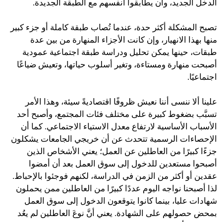
الدخل الجديد، وأن يطابقوا أنفسهم مع الطبقة الجديدة.
تصبح المشكلة أكثر حدة، عندما تُصاب طبقة كاملة أو جزء كبير
منها بهذا الانهيار، وإن كانت الأجزاء المنهارة من بين عدة
طبقات، حينها يمكن تحليل ودراسة طبقة اجتماعية عمودية
أصبحت منهارة ومستاءة، وتغير أسلوب حياتها، وتعيش ضياعًا
اجتماعيًا.
علينا ألا ننسى أننا نعيش ظروفًا اقتصاديةً سيئة، وهذا الأمر
تسبَّب بضغوط كبيرة على مختلف فئات المجتمع، وأصبح أحد
الأسباب الأساسية لارتفاع معدل الاستياء الاجتماعي. كما أن
الإحصاءات الرسمية تتحدث عن أن خريجي الجامعات يشكلون
جزءًا كبيرًا من العاطلين عن العمل؛ يعني الأشخاص الذين
أصبحوا مستعدين للدخول إلى سوق العمل بعد أن أمضوا
عقدين أو أكثر من الزمن في الدراسة، لكنهم فوجئوا بالإحباط.
لذا أصبحنا نواجه اليوم عددًا كبيرًا من العاطلين ممن يحملون
شهادات عليا، بينما كانوا يتوقعون الدخول إلى سوق العمل
بمحض حصولهم على الشهادة. يعني أنَّ نوعَ العاطلين لم يعُد