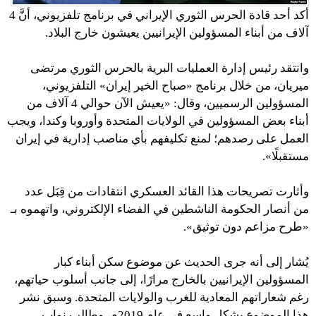
أكد أحد قادة الحرس الثوري الإيراني في برنامج تلفزيوني، أنَّ 4
آلاف من أبناء المسؤولين الإيرانيين يعيشون خارج البلاد.
وانتقد رئيس إدارة العمليات البرية بالحرس الثوري مرتضى
ميريان، من خلال برنامج «صباح الخير إيران» التلفزيوني،
المسؤولين الرسميين، وقال: «يعيش الآن حوالي 4 آلاف من
أبناء بعض المسؤولين في الولايات المتحدة وأوروبا وكندا، ويجب
العمل على رصدهم؛ لمنع تكليفهم بأي مناصب إدارية في إيران
مستقبلًا».
وأثارت تصريحات هذا القائد العسكري انتقادات من قِبَل عدد
من أنصار الحكومة الناشطين في الفضاء الإلكتروني، واتهموه بـ
«طرح مزاعم دون توثيق».
يُشار إلى أنه جرى الحديث عن موضوع سكن أبناء كبار
المسؤولين الإيرانيين بالخارج مرارًا، إلى جانب أسلوب حياتهم،
رغم شعاراتهم المعادية للغرب والولايات المتحدة. وسبق نشر
هذا الموضوع بشكل واسع في عام 2019م، وطالب نواب