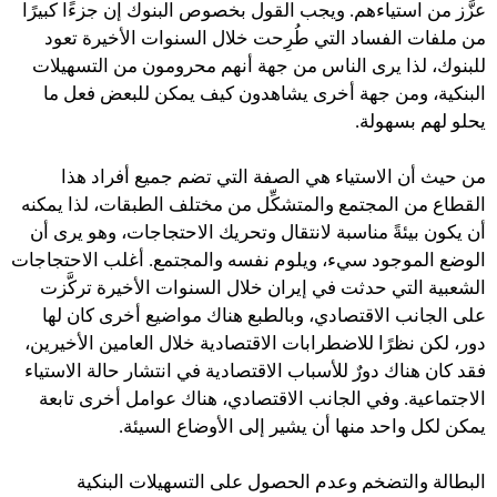
عزَّز من استياءهم. ويجب القول بخصوص البنوك إن جزءًا كبيرًا
من ملفات الفساد التي طُرِحت خلال السنوات الأخيرة تعود
للبنوك، لذا يرى الناس من جهة أنهم محرومون من التسهيلات
البنكية، ومن جهة أخرى يشاهدون كيف يمكن للبعض فعل ما
يحلو لهم بسهولة.
من حيث أن الاستياء هي الصفة التي تضم جميع أفراد هذا
القطاع من المجتمع والمتشكِّل من مختلف الطبقات، لذا يمكنه
أن يكون بيئةً مناسبة لانتقال وتحريك الاحتجاجات، وهو يرى أن
الوضع الموجود سيء، ويلوم نفسه والمجتمع. أغلب الاحتجاجات
الشعبية التي حدثت في إيران خلال السنوات الأخيرة تركَّزت
على الجانب الاقتصادي، وبالطبع هناك مواضيع أخرى كان لها
دور، لكن نظرًا للاضطرابات الاقتصادية خلال العامين الأخيرين،
فقد كان هناك دورٌ للأسباب الاقتصادية في انتشار حالة الاستياء
الاجتماعية. وفي الجانب الاقتصادي، هناك عوامل أخرى تابعة
يمكن لكل واحد منها أن يشير إلى الأوضاع السيئة.
البطالة والتضخم وعدم الحصول على التسهيلات البنكية