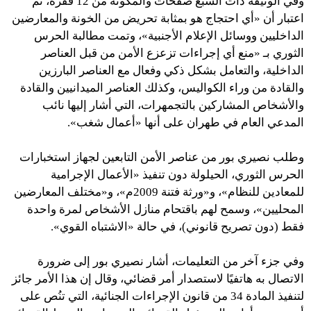
وفي الوثيقة ذات السبع صفحات والمكونة من 12 فقرة، تم
اعتبار أن «أي احتجاج هو بمثابة تحريض من الخونة والمعارضين
الداخليين ووسائل الإعلام الأجنبية»، وتمت مطالبة الحرس
الثوري بـ «منع أي إجراءات تزعزع الأمن من قبل العناصر
الداخلية، والتعامل بشكل ذكي وفعال مع العناصر البارزين
والقادة من وراء الكواليس، وكذلك العناصر الميدانيين والقادة
والأشخاص المشاركين بالتجمهرات، التي أشار إليها نائب
المدعي العام في طهران على أنها «أعمال شغب».
وطلب نصيري بور من عناصر الأمن التابعين لجهاز استخبارات
الحرس الثوري، الحيلولة دون تنفيذ «الأعمال الإجرامية
للمعادين للنظام»، و«ورثة فتنة 2009م»، و«مختلف المعارضين
المحليين»، وسمح لهم باقتحام منازل الأشخاص لمرة واحدة
فقط (دون تصريح قانوني)، في حالة «الاشتباه القوي».
وفي جزء آخر من التعليمات، أشار نصيري بور إلى ضرورة
الاتصال به هاتفيًا لاستصدار أمر قضائي، وقال إن هذا الأمر جائز
لتنفيذ المادة 34 من قانون الإجراءات الجنائية، التي تنُص على