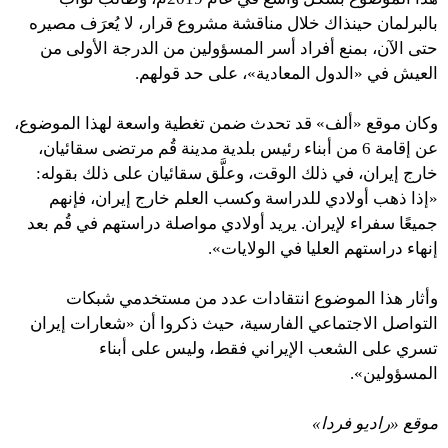
بالبرلمان حينذاك خلال مناقشة مشروع قرار، لا يُعرَف مصيره
حتى الآن، بمنع أفراد أسر المسؤولين من الدرجة الأولى من
العيش في «الدول المعادية»، على حد قولهم.
وكان موقع «ألف» قد تحدث ضمن تغطية واسعة لهذا الموضوع،
عن إقامة 6 من أبناء رئيس بلدية مدينة قُم مرتضى سقائيان،
خارج إيران، في ذلك الوقت، وعلَّق سقائيان على ذلك بقوله:
«إذا ذهب أولادي للدراسة وكسب العلم خارج إيران، فإنهم
جميعًا سفراء لإيران. يريد أولادي مواصلة دراستهم في قُم بعد
إنهاء دراستهم العليا في الولايات».
وأثار هذا الموضوع انتقادات عدد من مستخدمي شبكات
التواصل الاجتماعي الفارسية، حيث ذكروا أن «شعارات إيران
تسري على الشعب الإيراني فقط، وليس على أبناء
المسؤولين».
موقع «راديو فردا»