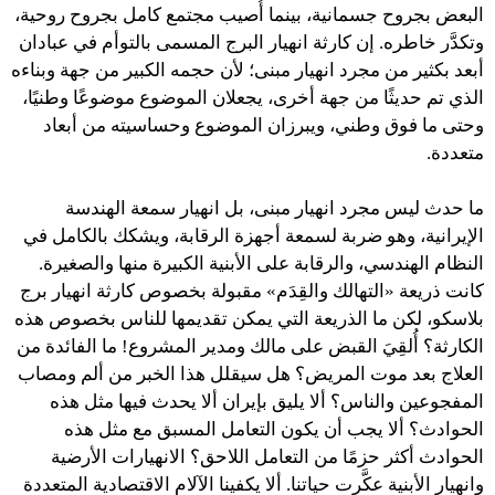
البعض بجروح جسمانية، بينما أُصيب مجتمع كامل بجروح روحية،
وتكدَّر خاطره. إن كارثة انهيار البرج المسمى بالتوأم في عبادان
أبعد بكثير من مجرد انهيار مبنى؛ لأن حجمه الكبير من جهة وبناءه
الذي تم حديثًا من جهة أخرى، يجعلان الموضوع موضوعًا وطنيًا،
وحتى ما فوق وطني، ويبرزان الموضوع وحساسيته من أبعاد
متعددة.
ما حدث ليس مجرد انهيار مبنى، بل انهيار سمعة الهندسة
الإيرانية، وهو ضربة لسمعة أجهزة الرقابة، ويشكك بالكامل في
النظام الهندسي، والرقابة على الأبنية الكبيرة منها والصغيرة.
كانت ذريعة «التهالك والقِدَم» مقبولة بخصوص كارثة انهيار برج
بلاسكو، لكن ما الذريعة التي يمكن تقديمها للناس بخصوص هذه
الكارثة؟ أُلقِيَ القبض على مالك ومدير المشروع! ما الفائدة من
العلاج بعد موت المريض؟ هل سيقلل هذا الخبر من ألم ومصاب
المفجوعين والناس؟ ألا يليق بإيران ألا يحدث فيها مثل هذه
الحوادث؟ ألا يجب أن يكون التعامل المسبق مع مثل هذه
الحوادث أكثر حزمًا من التعامل اللاحق؟ الانهيارات الأرضية
وانهيار الأبنية عكَّرت حياتنا. ألا يكفينا الآلام الاقتصادية المتعددة