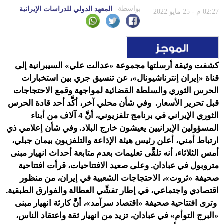
إيران
بواسطة
المعهد الدولي للدراسات الإيرانية
02:27 م - 25 مايو 2022
كشفت وثيقة أرسلتها مجموعة «عدالت علي» السيبرانية إلى
قناة «إيران إنترناشيونال»، عن تنسيق جري بين استخبارات
الحرس الثوري والسلطة القضائية لمواجهة وقمع الاحتجاجات
قبل تحرير الأسعار. وفي شأن محلي آخر، أكَّد أحد قادة الحرس
الثوري الإيراني في برنامج تلفزيوني، أنَّ 4 آلاف من أبناء
المسؤولين الإيرانيين يعيشون خارج البلاد. وفي شأن إعلامي ذي
ارتباط أمني، أعلن رئيس هيئة الإذاعة والتلفزيون بيمان جبلي،
أمس الثلاثاء، أنه تلقَّى تعليمات بعدم متابعة أحداث انهيار مبنى
متروبول في عبادان. وعلى صعيد الافتتاحيات، قرأت افتتاحية
صحيفة «ثروت»، الاحتجاجات الشعبية في إيران، من منظور
اقتصادي واجتماعي، في إطار تفشِّي العطالة والفوارق الطبقية.
وترى افتتاحية صحيفة «اقتصاد سرآمد»، أنَّ كارثة انهيار مبنى
«البرج التوأم» في عبادان، تزيد من انهيار ثقة واعتقاد الناس،