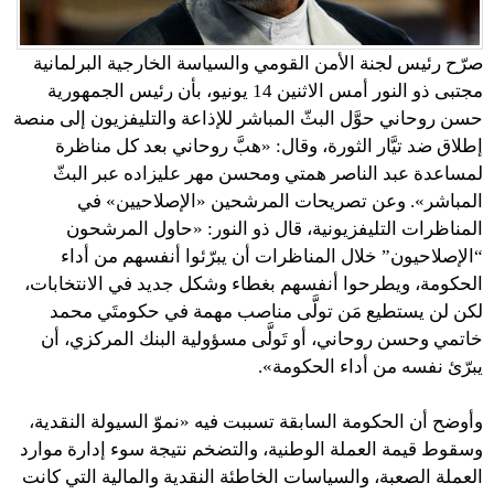
صرّح رئيس لجنة الأمن القومي والسياسة الخارجية البرلمانية
مجتبى ذو النور أمس الاثنين 14 يونيو، بأن رئيس الجمهورية
حسن روحاني حوَّل البثّ المباشر للإذاعة والتليفزيون إلى منصة
إطلاق ضد تيَّار الثورة، وقال: «هبَّ روحاني بعد كل مناظرة
لمساعدة عبد الناصر همتي ومحسن مهر عليزاده عبر البثّ
المباشر». وعن تصريحات المرشحين «الإصلاحيين» في
المناظرات التليفزيونية، قال ذو النور: «حاول المرشحون
“الإصلاحيون” خلال المناظرات أن يبرّئوا أنفسهم من أداء
الحكومة، ويطرحوا أنفسهم بغطاء وشكل جديد في الانتخابات،
لكن لن يستطيع مَن تولَّى مناصب مهمة في حكومتَي محمد
خاتمي وحسن روحاني، أو تَولَّى مسؤولية البنك المركزي، أن
يبرّئ نفسه من أداء الحكومة».
وأوضح أن الحكومة السابقة تسببت فيه «نموّ السيولة النقدية،
وسقوط قيمة العملة الوطنية، والتضخم نتيجة سوء إدارة موارد
العملة الصعبة، والسياسات الخاطئة النقدية والمالية التي كانت