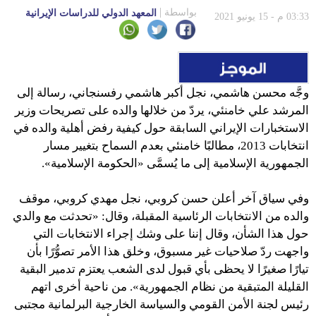
بواسطة
المعهد الدولي للدراسات الإيرانية
03:33 م - 15 يونيو 2021
وجَّه محسن هاشمي، نجل أكبر هاشمي رفسنجاني، رسالة إلى
المرشد علي خامنئي، يردّ من خلالها والده على تصريحات وزير
الاستخبارات الإيراني السابقة حول كيفية رفض أهلية والده في
انتخابات 2013، مطالبًا خامنئي بعدم السماح بتغيير مسار
الجمهورية الإسلامية إلى ما يُسمَّى «الحكومة الإسلامية».
وفي سياق آخر أعلن حسن كروبي، نجل مهدي كروبي، موقف
والده من الانتخابات الرئاسية المقبلة، وقال: «تحدثت مع والدي
حول هذا الشأن، وقال إننا على وشك إجراء الانتخابات التي
واجهت ردّ صلاحيات غير مسبوق، وخلق هذا الأمر تصوُّرًا بأن
تيارًا صغيرًا لا يحظى بأي قبول لدى الشعب يعتزم تدمير البقية
القليلة المتبقية من نظام الجمهورية». من ناحية أخرى اتهم
رئيس لجنة الأمن القومي والسياسة الخارجية البرلمانية مجتبى