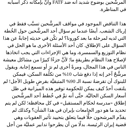
المرشَّحين بوضوح شديد أنه ضد FATF وأنَّ بإمكانه ذكر أسبابه
في المناظرة.
هذا التناقض الموجود في مواقف المرشَّحين تسبَّب فقط في
إرباك الشعب. أيضًا عندما تم سؤال أحد المرشَّحين حول الخُطة
التي لديه لمرحلة ما بعد كورونا؟ لم تكُن في حديثه إجابةٌ عن هذا
السؤال على الإطلاق. كان أحد الأسئلة الأخرى ما هو الحل في
نظام التوزيع والسمسرة، وما هي الإجراءات التي يجب اتخاذها
لإصلاح هذا النظام بطريقةٍ ما؛ لأنَّ جزءًا كبيرًا من مشاكل معيشة
الناس في هذا المجال، ومرةً ​​أخرى لم نرَ أو نسمع إجابة. ويقول
مرشَّحٌ آخر إنه إذا دفع شاب 10% من تكلُفة السكن، فيمكن
للبنوك أن تقرضهُ نسبة الـ 90% المتبقيَّة بقرضٍ طويل الأجل! لم
يلتفت أحدٌ كيف يمكن للحكومة توفير هذه الميزانية في ظل
أسعار السكن الحاليَّة. حتَّى أنه تمَّ في خُطط أحد المرشَّحين
إطلاق «مدرسة لحكام المستقبل» في كل محافظة؛ لكن لم يتم
تحديد ما هو دور الجامعات بإيران في هذا الشأن؟ وكذلك لم
يقدِّم المرشحون حلًّا فيما يتعلق بتحييد تأثير العقوبات وهي
قضية إيران الرئيسة. بدلًا من أن يطرحوا تدابير عمليَّة من أجل