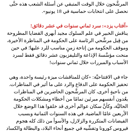
المرشَّحون خلال الوقت المتبقي عن أسئلة الشعب هذه حتَّى
نحصل على انتخابات حماسية في 18 يونيو».
«آفتاب يزد»: سرد ثماني سنوات في عشر دقائق!
يناقش الخبير في علم السلوك مجيد أبهري القضايا المطروحة
من قِبل مرشَّحي الرئاسة على الحكومة في المناظرة الأخيرة،
وموقف الحكومة من إتاحة زمنٍ مناسب للرد عليها؛ في حين
منحت مؤسَّسةَ الإذاعة والتليفزيون عشر دقائق فقط لسرد
الأسباب والمبررات خلال ثماني سنوات!
جاء في الافتتاحيَّة: «كان للمناقشات ميزة رئيسة واحدة، وهي
تحفيز الحكومة على الدفاع والرد على ما أثير في المناظرات.
من ناحيةٍ أخرى، كان المرشَّحون الحاضرين في المناظرات
يعُدون أنفسهم مبرئين تمامًا من أخطاء ومشكلات الحكومة
الحاليَّة، وكأنَّ سكان عوالم أخرى قد خلقوا هذا الوضع خلال
الأربعين عامًا الماضية. في هذه السنوات الثمانية وبسبب
الفيضانات المتكررة والزلازل، والأسوأ من ذلك كله هجوم
فيروس كورونا وتفشِّيه في جميع أنحاء البلاد، والبطالة والكساد