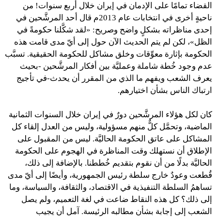
القضاء تمامًا على الإدمان في إيران خلال أربع سنوات! من
ناحيةٍ أخرى في انتخابات عام 2013م قال أحد المرشَّحين في
إحدى مناظراته بشكلٍ واضح وصريح: «لقد شكَّلنا حكومةً في
الظل»، لكن لم يتم الحديث الآن حول إلى أيّ مدى قامت هذه
الحكومة بإثارة معوِّقات وخلق مشاكل للحكومة الحقيقية. تسبَّب
عدم وجود خُطة شاملة وعمليَّة بين أفكار المرشَّحين -بحيث
يعرف الشعب ويفهم ما الذي من المقرر أن يحدث-في تأجيج
ارتباك الناس بشأن اختيارهم.
كان لكل هؤلاء المرشَّحين دورٌ في إيران خلال السنوات الثمانية
الماضية، وتحمَّل كلٌّ منهم مسؤولية، وليس من العدل إلقاء كل
المشاكل على عاتق الحكومة الحاليَّة. ليس من المقبول على
الإطلاق أن نستهلك وقت المناظرة في الهجوم على الحكومة
الحاليَّة بدلًا من أن نقوم بتقديم خُططنا. بالإضافة إلى ذلك،
قُطعت وعودٌ خارج سلطة رئيس الجمهورية، وأيضًا إلى أيّ مدى
تساهمُ السلطة التنفيذية في الاقتصاد، والثقافة، والسياسة، وما
إلى ذلك؟ كل هذه النقاط ضاعت في لغة التعميم، ولم يصل
الشعب إلى إجابة بشأن مطالبه الرئيسة. آمل أن يجيب