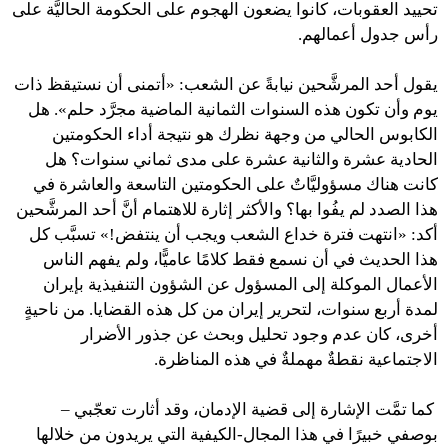
تحييد العقوبات، كانوا يضعون الهجوم على الحكومة الحاليَّة على
رأس جدول أعمالهم.
يقول أحد المرشَّحين نيابةً عن الشعب: «أتمنى أن نستيقظ ذات
يوم وأن تكون هذه السنوات الثمانية الماضية مجرَّد حلم». هل
الكابوس الحالي من وجهة نظرك هو نتيجة أداء الحكومتين
الحادية عشرة والثانية عشرة على مدى ثماني سنوات؟ هل
كانت هناك مسؤوليَّاتٌ على الحكومتين التاسعة والعاشرة في
هذا الصدد لم يفُوا بها؟ والأكثر إثارة للاهتمام أنَّ أحد المرشَّحين
أكد: «انتهت فترة خداع الشعب ويجب أن ينتفض!» تسبَّب كل
هذا الحديث في أن نسمع فقط كلامًا عاميًّا، ولم يفهم الناس
الأعمال الموكلة إلى المسؤول عن الشؤون التنفيذية بإيران
لمدة أربع سنوات، لتحرير إيران من كل هذه القضايا. من ناحيةٍ
أخرى، كان عدم وجود تحليل وبحث عن جذور الأضرار
الاجتماعية نقطةٌ مهملةٌ في هذه المناظرة.
كما تمَّت الإشارة إلى قضية الإدمان، وقد أثارت تعجّبي –
بوصفي خبيرًا في هذا المجال-الكيفية التي يريدون من خلالها