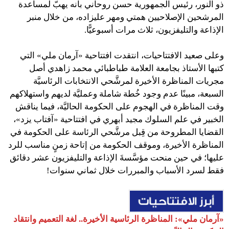
ذو النور، رئيس الجمهورية حسن روحاني بأنه يهبّ لمساعدة
المرشحين الإصلاحيين همتي ومهر عليزاده، من خلال منبر
الإذاعة والتليفزيون، ثلاث مرات أسبوعيًّا.
وعلى صعيد الافتتاحيات، انتقدت افتتاحية «آرمان ملي» التي
كتبها الأستاذ بجامعة العلامة طباطبائي محمد زاهدي أصل
مجريات المناظرة الأخيرة لمرشَّحي الانتخابات الرئاسيَّة
السبعة، مبينًا عدم وجود خُطة شاملة وعمليَّة لديهم واستهلاكهم
وقت المناظرة في الهجوم على الحكومة الحاليَّة، فيما يناقش
الخبير في علم السلوك مجيد أبهري في افتتاحية «آفتاب يزد»،
القضايا المطروحة من قِبل مرشَّحي الرئاسة على الحكومة في
المناظرة الأخيرة، وموقف الحكومة من إتاحة زمنٍ مناسب للرد
عليها؛ في حين منحت مؤسَّسةَ الإذاعة والتليفزيون عشر دقائق
فقط لسرد الأسباب والمبررات خلال ثماني سنوات!
«آرمان ملي»: المناظرة الرئاسية الأخيرة.. لغة التعميم وانتقاد