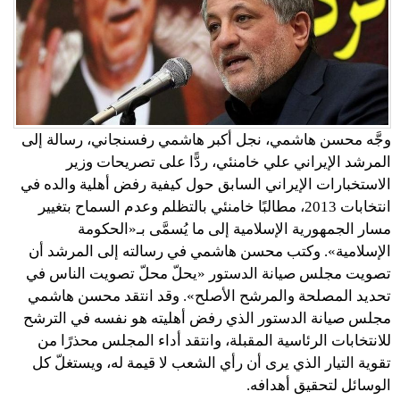
وجَّه محسن هاشمي، نجل أكبر هاشمي رفسنجاني، رسالة إلى
المرشد الإيراني علي خامنئي، ردًّا على تصريحات وزير
الاستخبارات الإيراني السابق حول كيفية رفض أهلية والده في
انتخابات 2013، مطالبًا خامنئي بالتظلم وعدم السماح بتغيير
مسار الجمهورية الإسلامية إلى ما يُسمَّى بـ«الحكومة
الإسلامية». وكتب محسن هاشمي في رسالته إلى المرشد أن
تصويت مجلس صيانة الدستور «يحلّ محلّ تصويت الناس في
تحديد المصلحة والمرشح الأصلح». وقد انتقد محسن هاشمي
مجلس صيانة الدستور الذي رفض أهليته هو نفسه في الترشح
للانتخابات الرئاسية المقبلة، وانتقد أداء المجلس محذرًا من
تقوية التيار الذي يرى أن رأي الشعب لا قيمة له، ويستغلّ كل
الوسائل لتحقيق أهدافه.