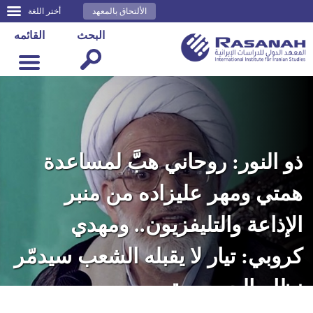
الألتحاق بالمعهد
أختر اللغة
البحث
القائمه
ذو النور: روحاني هبَّ لمساعدة
همتي ومهر عليزاده من منبر
الإذاعة والتليفزيون.. ومهدي
كروبي: تيار لا يقبله الشعب سيدمّر
نظام الجمهورية