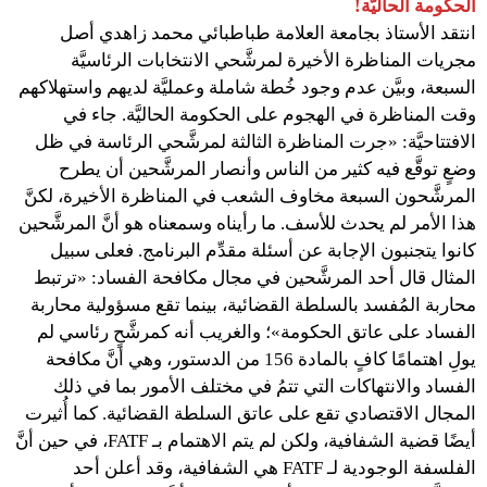
الحكومة الحاليَّة!
انتقد الأستاذ بجامعة العلامة طباطبائي محمد زاهدي أصل
مجريات المناظرة الأخيرة لمرشَّحي الانتخابات الرئاسيَّة
السبعة، وبيَّن عدم وجود خُطة شاملة وعمليَّة لديهم واستهلاكهم
وقت المناظرة في الهجوم على الحكومة الحاليَّة. جاء في
الافتتاحيَّة: «جرت المناظرة الثالثة لمرشَّحي الرئاسة في ظل
وضعٍ توقَّع فيه كثير من الناس وأنصار المرشَّحين أن يطرح
المرشَّحون السبعة مخاوف الشعب في المناظرة الأخيرة، لكنَّ
هذا الأمر لم يحدث للأسف. ما رأيناه وسمعناه هو أنَّ المرشَّحين
كانوا يتجنبون الإجابة عن أسئلة مقدِّم البرنامج. فعلى سبيل
المثال قال أحد المرشَّحين في مجال مكافحة الفساد: «ترتبط
محاربة المُفسد بالسلطة القضائية، بينما تقع مسؤولية محاربة
الفساد على عاتق الحكومة»؛ والغريب أنه كمرشَّحٍ رئاسي لم
يولِ اهتمامًا كافٍ بالمادة 156 من الدستور، وهي أنَّ مكافحة
الفساد والانتهاكات التي تتمُ في مختلف الأمور بما في ذلك
المجال الاقتصادي تقع على عاتق السلطة القضائية. كما أُثيرت
أيضًا قضية الشفافية، ولكن لم يتم الاهتمام بـ FATF، في حين أنَّ
الفلسفة الوجودية لـ FATF هي الشفافية، وقد أعلن أحد