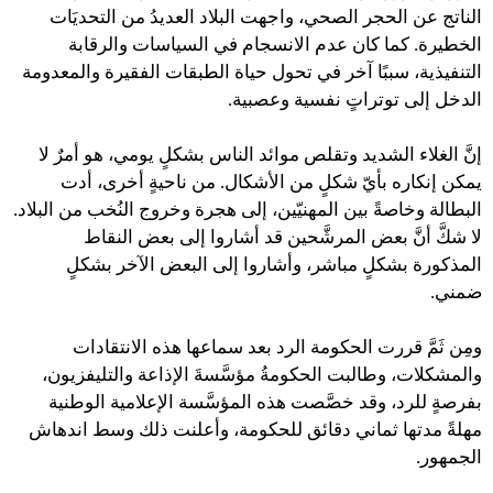
الناتج عن الحجر الصحي، واجهت البلاد العديدُ من التحديَات
الخطيرة. كما كان عدم الانسجام في السياسات والرقابة
التنفيذية، سببًا آخر في تحول حياة الطبقات الفقيرة والمعدومة
الدخل إلى توتراتٍ نفسية وعصبية.
إنَّ الغلاء الشديد وتقلص موائد الناس بشكلٍ يومي، هو أمرٌ لا
يمكن إنكاره بأيّ شكلٍ من الأشكال. من ناحيةٍ أخرى، أدت
البطالة وخاصةً بين المهنيّين، إلى هجرة وخروج النُخب من البلاد.
لا شكَّ أنَّ بعض المرشَّحين قد أشاروا إلى بعض النقاط
المذكورة بشكلٍ مباشر، وأشاروا إلى البعض الآخر بشكلٍ
ضمني.
ومِن ثَمَّ قررت الحكومة الرد بعد سماعها هذه الانتقادات
والمشكلات، وطالبت الحكومةُ مؤسَّسةَ الإذاعة والتليفزيون،
بفرصةٍ للرد، وقد خصَّصت هذه المؤسَّسة الإعلامية الوطنية
مهلةً مدتها ثماني دقائق للحكومة، وأعلنت ذلك وسط اندهاش
الجمهور.