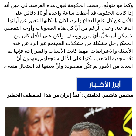
وكما هو متوقَّع، رفضت الحكومة قبول هذه الفرصة. في حين أنه
إذا كانت الحكومة قد أعطت ساعةً واحدة أو 10 دقائق على
الأقل عن كل عامٍ للدفاع والرد، لكان بإمكانها التعبير عن آرائها
الدفاعية. وعلى الرغم من أنَّ كل هذه الصعوبات وأوجه التقصير،
لا يمكن أن تحَلَّ بأيّ مبرر ووصف، ولكن على الأقل كان من
الممكن حل مشكلة من مشكلات المجتمع عبر الرد عن هذه
الأسئلة والاعتراضات. مهما كانت الأسباب والمبررات، فإنها لم
تعُد مجدية للشعب، لكنها على الأقل ستجعلهم يفهمون أنَّ
العديد من الأمور لم تكُن مقصودة وأنَّ بعضها قد استحال منعه».
محسن هاشمي لخامنئي: أنقذْ إيران من هذا المنعطف الخطير