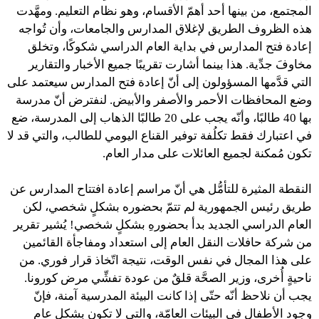
المجتمع، من بينها أحد أهمّ الأقسام، وهو نظام التعليم. ومهَّدت
هذه الظروف الطريق لإغلاق المدارس والجامعات، وأن تُواجه
إعادة فتح المدارس في بداية العام الدراسي شكوكًا، وتخلق
مخاوفَ جدِّية. هذا بينما أشارت تقريبًا جميع الأخبار والتقارير
التي قدَّمها المسؤولون إلى أنّ إعادة فتح المدارس سيعتمد على
وضع المحافظات الأحمر والأصفر والأبيض. لنفترض أنّ مدرسة
بها 40 طالبًا، وأنّه يجب على 20 طالبًا الذهاب إلى المدرسة، ضع
في اعتبارك فقط تكلُفة توفير القناع اليومي للطالب، والتي قد لا
تكون مُمكنة لجميع العائلات على مدار العام.
النقطة المثيرة للتأمُّل هي أنّ مراسم إعادة افتتاح المدارس عن
طريق رئيس الجمهورية لم تتمّ بحضوره بشكلٍ شخصي، لكن
العام الدراسي الجديد بدأ بحضورهِ بشكلٍ شخصي! يُشير تقرير
من شركة حافلات النقل العام إلى استعداد ومفاجأة القائمين
على هذا المجال في نفس الوقت، نتيجة اتّخاذ قرار فوري. من
ناحيةٍ أُخرى، وزير الصحَّة قلقٌ من عودة تفشِّي مرض كورونا.
يجب أن نلاحظ أنّه حتّى إذا كانت البيئة المدرسية آمنة، فإنّ
وجود الأطفال في البيئات العامّة، والتي لا تكون بشكلٍ عام