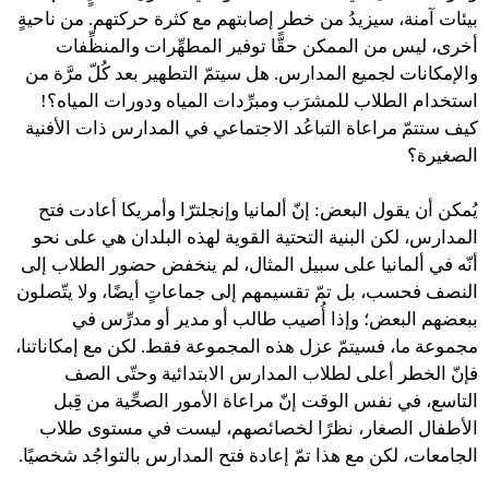
بيئات آمنة، سيزيدُ من خطر إصابتهم مع كثرة حركتهم. من ناحيةٍ
أخرى، ليس من الممكن حقًّا توفير المطهِّرات والمنظِّفات
والإمكانات لجميع المدارس. هل سيتمّ التطهير بعد كُلّ مرَّة من
استخدام الطلاب للمشرَب ومبرِّدات المياه ودورات المياه؟!
كيف ستتمّ مراعاة التباعُد الاجتماعي في المدارس ذات الأفنية
الصغيرة؟
يُمكن أن يقول البعض: إنّ ألمانيا وإنجلترّا وأمريكا أعادت فتح
المدارس، لكن البنية التحتية القوية لهذه البلدان هي على نحو
أنّه في ألمانيا على سبيل المثال، لم ينخفض ​​حضور الطلاب إلى
النصف فحسب، بل تمّ تقسيمهم إلى جماعاتٍ أيضًا، ولا يتّصلون
ببعضهم البعض؛ وإذا أُصيب طالب أو مدير أو مدرِّس في
مجموعة ما، فسيتمّ عزل هذه المجموعة فقط. لكن مع إمكاناتنا،
فإنّ الخطر أعلى لطلاب المدارس الابتدائية وحتّى الصف
التاسع، في نفس الوقت إنّ مراعاة الأمور الصحِّية من قِبل
الأطفال الصغار، نظرًا لخصائصهم، ليست في مستوى طلاب
الجامعات، لكن مع هذا تمّ إعادة فتح المدارس بالتواجُد شخصيًا.