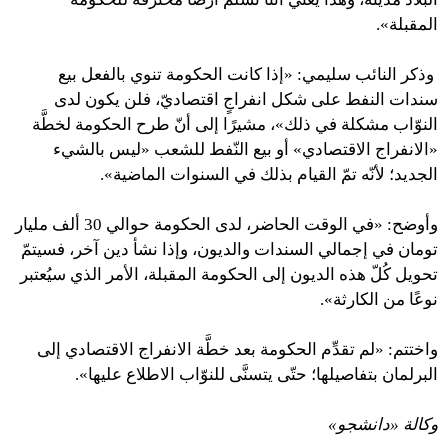
المقبلة».
وذكر النائب سليمي: «إذا كانت الحكومة تنوي بالفعل بيع
سندات النفط على شكل انفراجٍ اقتصاديّ، فلن يكون لدى
النوّاب مشكلة في ذلك»، مشيرًا إلى أنّ طرح الحكومة لخطَّة
«الانفراج الاقتصادي» أو بيع النّفط للشعب «ليس بالشيء
الجديد؛ لأنّه تمّ القيام بذلك في السنوات الماضية».
وأوضح: «في الوقت الحاضر، لدى الحكومة حوالي 30 ألف مليار
تومان في إجمالي السندات والديون، وإذا نشأ دين آخر، فسيتمّ
تحويل كُلّ هذه الديون إلى الحكومة المقبلة، الأمر الذي سيُعتبر
نوعًا من الكارثة».
واختتم: «لم تقدِّم الحكومة بعد خطَّة الانفراج الاقتصادي إلى
البرلمان بتفاصيلها؛ حتّى يتسنَّى للنوّاب الاطلاع عليها».
وكالة «دانشجو»