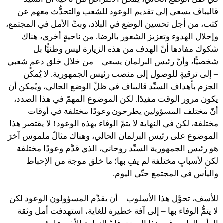
قاليباف يسعى إلى تقديم الوعود للشعب والتحدُّث معهم عن
كثب، من أجل تحسين الوضع في البلاد، وبثّ الأمل في المجتمع،
وإحلال الهدوء وتعزيز الشعور بالرضا. من ناحيةٍ أخرى، هناك
شكوك مفادها أنّ الهدف من هذه الزيارة ليس وطنيًّا بل
شخصيًّا، وأنّ رئيس البرلمان يسعى – من خلال خلق دعمٍ شعبي
– إلى ترقيةٍ للوصول إلى منصب رئيس الجمهورية. لا يُمكن
الجزم بأهداف السيِّد قاليباف في ظلّ الوضع الحالي، ويُمكن أن
يكون مرور الوقت مفيدًا. لكن الموضوع المهمّ في هذا الصدد،
أنّ مختلف المسؤولين يطرحون وعودًا مختلفة في أوقات
مختلفة، لكن في النهاية لا يتمّ الوفاء بهذه الوعود! لا يقتصر هذا
الموضوع على رئيس البرلمان الحالي، وهناك مثالٌ ملموس آخرَ
هو رئيس الجمهورية السيِّد روحاني، الذي قدَّم وعودًا مختلفة
لكن لأسبابٍ مختلفة لم يفِ بها؛ ما خلق موجة من الإحباط
واليأس في المجتمع حتّى اليوم.
للأسف، تحوَّل هذا الأسلوب – أن يقدِّم المسؤولون الوعود لكن
لا يتمُّ الوفاء بها – إلى آفة خطيرة للغاية، استهدفت أمل وثقة