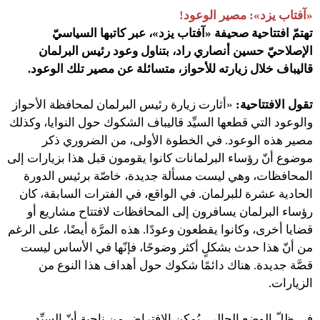
«آفتاب يزد»: مصير الوعود!
تهتمّ افتتاحية صحيفة «آفتاب يزد»، عبر كاتبها السياسيّ
الإصلاحيّ حسين أنصاري راد، بتناول وعود رئيس البرلمان
قاليباف خلال زيارته للأحواز، متسائلة عن مصير تلك الوعود.
تقول الافتتاحية:
«أثارت زيارة رئيس البرلمان لمحافظة الأحواز
والوعود التي قطعها السيِّد قاليباف الشكوك حول النوايا، وكذلك
مصير هذه الوعود. في الخطوة الأولى، من الضروري ذكر
موضوع أنّ رؤساء البرلمانات كانوا يقومون قبل هذا بزيارات إلى
المحافظات، وهي ليست مسألة جديدة، خاصّة برئيس الدورة
الحادية عشرة للبرلمان. في الواقع، في الفترات السابقة، كان
رؤساء البرلمان يسافرون إلى المحافظات لافتتاح مشاريع أو
قضايا أخرى، وكانوا يقطعون وعودًا. هذه المرَّة أيضًا، على الرغم
من أنّ هذا حدث بشكلٍ أكثر وضوحًا، فإنّها في الأساس ليست
قصَّة جديدة. هناك دائمًا شكوك حول أهداف هذا النوع من
الزيارات.
في ظلّ الوضع الحالي، يُمكن الافتراض من ناحية أنّ السيِّد