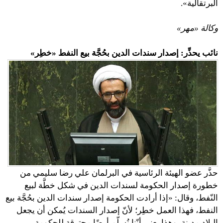
البرتقالية».
وكالة «مهر»
نائب يحذِّر: إصدار سندات الدين بحُجَّة بيع النفط «خطِر»
حذَّر عضو الهيئة الرئاسية في البرلمان علي رضا سليمي من
خطورة إصدار الحكومة لسندات الدين في شكل خطَّة لبيع
النّفط، وقال: «إذا أرادت الحكومة إصدار سندات الدين بحُجَّة بيع
النفط، فهذا العمل خطِر؛ لأنّ إصدار السندات يُمكن أن يجعل
البلاد مدينة، وهذا يعني أنّنا نُسلّم أرضًا محترقة للحكومة