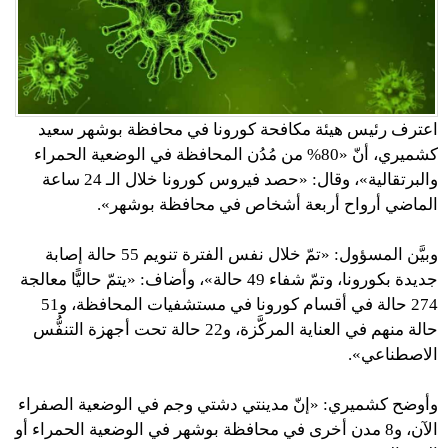
اعترف رئيس هيئة مكافحة كورونا في محافظة بوشهر سعيد
كشميري، أنّ «80% من مُدُن المحافظة في الوضعية الحمراء
والبرتقالية»، وقال: «حصد فيروس كورونا خلال الـ 24 ساعة
الماضي أرواح أربعة أشخاص في محافظة بوشهر».
وبيَّن المسؤول: «تمّ خلال نفس الفترة تنويم 55 حالة إصابة
جديدة بكورونا، وتمّ شفاء 49 حالة»، وأضاف: «يتمّ حاليًّا معالجة
274 حالة في أقسام كورونا في مستشفيات المحافظة، و51
حالة منهم في العناية المركَّزة، و22 حالة تحت أجهزة التنفُّس
الاصطناعي».
وأوضح كشميري: «إنّ مدينتي دشتي وجم في الوضعية الصفراء
الآن، و8 مدن أخرى في محافظة بوشهر في الوضعية الحمراء أو