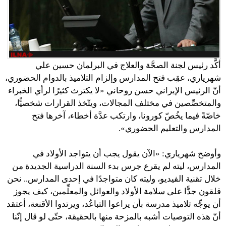
أكَّد رئيس لجنة الصحَّة والعلاج في البرلمان حسين علي
شهرياري، عقِب فتح المدارس وإلزام التلاميذ بالدوام الحضوري،
أنّ الرئيس الإيراني حسن روحاني «لا يكترث كثيرًا لرأي الخبراء
والمتخصِّصين في مختلف المجالات، ويتّخذ القرارات شخصيًّا،
خاصّةً فيما يخُصّ كورونا، وارتكب عدَّة أخطاء، آخرها فتح
المدارس والتعليم الحضوري».
وأوضح شهرياري: «الآن يقول يجب أن يتواجد الأولاد في
المدارس، ليته لم يقرع جرس بدء السنة الدراسية الجديدة من
خلال تقنية الفيديو، وليته كان متواجدًا في إحدى المدارس.. نحن
قلقون جدًّا على سلامة الأولاد والعوائل والمعلِّمين، كيف يجوز
أن يوجِّه تلاميذ مدرسة بأن يراعوا التباعُد، ويرتدوا الأقنعة، أعتقد
أنّ هذه التوصيات أشبه بالمزحة منها بالحقيقة، حتّى لو قال إنّنا