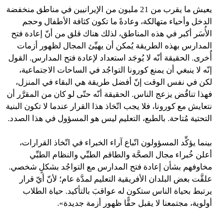
يعيش ما يقرب من 21 مليون من الإيرانيين في مناطق منخفضة
الدخل وأحياء متهالكة، وعادةً ما تكون كثافة الأطفال وحجم
الأُسَر أكبر في هذه المناطق، لذلك هناك قلق من أنّ إعادة فتح
المدارس بهذه الطريقة يُمكن أن يهيِّئ المجال لظهور أزمات
أُخرى. الحقيقة أنّه لا يُوجَد استعداد لإعادة فتح المدارس. القول
إنّه لا ينبغي أن يمنع كورونا التواجُد في الساحات الاجتماعية،
لكن في نفس الوقت إنّ أفضل طريقة هي البقاء في المنزل،
فهذا تناقُض يزعج الناس. الحقيقة أنّه حتّى لو كان من المقرَّر أن
نتعايش مع كورونا، فلا يجب اتّخاذ هذا القرار عندما لا تكون البنية
التحتية مُتاحة. بالطبع، التعليم ليس هو المسؤول في هذا الصدد.
بينما يؤكِّد المسؤولون اتّباع آراء الخبراء في اتّخاذ القرارات،
أعلن خُبراء مجال الصحَّة والطاقم الطبِّي والنظام الطبِّي
مخاوفهم بشأن إعادة فتح المدارس مع التواجُد بشكلٍ شخصي.
علقَّت بعض البلدان الأفريقية التعليم لمدَّة عام؛ لأنّ أيّ قرار
يرتبط بحياة الناس ستكون له عواقبَ بالتأكيد. حياة الطلاب
أولوية، مجتمعنا لا يقبل حقًّا ظهور أزمة جديدة».