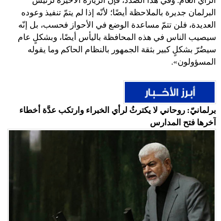
الرأي العام. وفي هذا الصدد، فإنّ الزيارة الأخيرة لرئيس
البرلمان جديرة بالملاحظة أيضًا؛ لأنّه إذا لم يتمّ تنفيذ وعوده
العديدة، فلن تتمّ مساعدة الوضع في الأحواز فحسب، بل إنّه
سيصيب الناس في هذه المحافظة باليأس أيضًا، وبشكلٍ عام
سيضُرّ بشكلٍ كبير بثقة الجمهور بالنظام الحاكم وما يقوله
المسؤولون».
برلمانيّ: روحاني لا يكترثُ لرأي الخبراء وارتكب عدَّة أخطاء
آخرها فتح المدارس