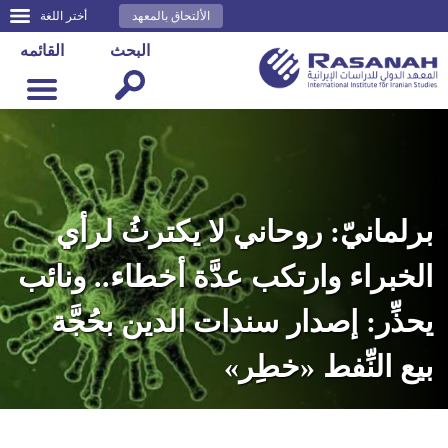
الألتحاق بالمعهد
أختر اللغة
البحث
القائمه
برلمانيّ: روحاني لا يكترثُ لرأي
الخبراء وارتكب عدَّة أخطاء.. ونائب
يحذِّر: إصدار سندات الدين بحُجَّة
بيع النِّفط «خطِر»