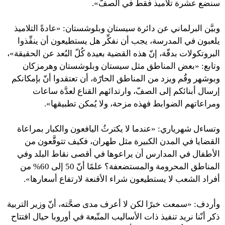
سنضع عشرة تلاميذ فقط في الصفّ».
وبيَّن البرلماني عن دائرة سيستان وبلوشستان: «عادةً التلاميذ
يلعبون في المدرسة، يجب أن نفكِّر هل يستطيعون أن ينفِّذوا
البروتكولات بدقّة، إنّ هذه القضية بعيدة كُلّ البُعد عن الحقيقة»،
وتابع: «بعض المناطق مثل سيستان وبلوشستان وهرمزكان
وبوشهر وقُم ويزد من المناطق الحارّة، أن تعتقدوا أنّ بإمكانكم
إرسال أبنائكم إلى الصفّ، وارتدائهم القناع لعدَّة ساعات
ومراعاتهم الضوابط فهذه مزحة، ولا يُمكن تطبيقها».
وتساءل شهرياري: «عندما لا يكترثُ اليافعون والكبار بمراعاة
القضايا في المدن الكبيرة مثل طهران، فكيف تتوقَّعون من
الأطفال في المدارس أن يراعوها في أقصى نقاط البلد وفي
المناطق المحرومة والمستضعفة؟ علمًا أنّ 50 إلى 60% من
أفراد الشعب لا يستطيعون شراء الأقنعة لارتفاع أسعارها».
وأردف: «سمعت خبرًا لكن لا أعرف مدى صحَّته، أنّ وزير التربية
ذكر أنّنا نريد تنفيذ ذات الأساليب المتّبعة في أوروبا حيال افتتاح