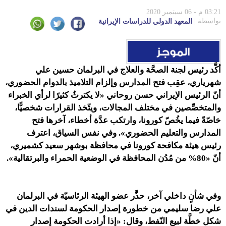
03:21 م - 06 سبتمبر 2020
بواسطة
المعهد الدولي للدراسات الإيرانية
أكَّد رئيس لجنة الصحَّة والعلاج في البرلمان حسين علي
شهرياري، عقِب فتح المدارس وإلزام التلاميذ بالدوام الحضوري،
أنّ الرئيس الإيراني حسن روحاني «لا يكترثُ كثيرًا لرأي الخبراء
والمتخصِّصين في مختلف المجالات، ويتّخذ القرارات شخصيًّا،
خاصّةً فيما يخُصّ كورونا، وارتكب عدَّة أخطاء، آخرها فتح
المدارس والتعليم الحضوري». وفي نفس السياق، اعترف
رئيس هيئة مكافحة كورونا في محافظة بوشهر سعيد كشميري،
أنّ «80% من مُدُن المحافظة في الوضعية الحمراء والبرتقالية».
وفي شأنٍ داخلي آخر، حذَّر عضو الهيئة الرئاسيّة في البرلمان
علي رضا سليمي من خطورة إصدار الحكومة لسندات الدين في
شكل خطَّة لبيع النّفط، وقال: «إذا أرادت الحكومة إصدار