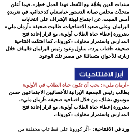
سندات الدين بحُجَّة بيع النّفط، فهذا العمل خطِر».
فيما
أعلن
متحدِّث مجلس صيانة الدستور عباسعلي كدخدائي، في تغريدةٍ
أمس السبت، عن اجتماع لهيئة الإشراف على انتخابات
البرلمان.
وعلى صعيد الافتتاحيات، طالبت صحيفة «آرمان ملي»
بضرورة إعطاء حياة الطلاب أولوية، مع قرار إعادة فتح
المدارس واستمرار مخاوف «كورونا». كما اهتمَّت افتتاحية
صحيفة «آفتاب يزد»، بتناول وعود رئيس البرلمان قاليباف خلال
زيارته للأحواز، متسائلةً عن مصير تلك الوعود.
«آرمان ملي»: يجب أن تكون حياة الطلاب في الأولوية
يطالب رئيس الجمعية الإيرانية للأخصائيين الاجتماعيين حسن
موسوي تشلك، من خلال افتتاحية صحيفة «آرمان ملي»،
بضرورة إعطاء حياة الطلاب أولوية، مع قرار إعادة فتح
المدارس واستمرار مخاوف «كورونا».
ورد في الافتتاحية:
«أثَّر كورونا على قطاعاتٍ مختلفة من