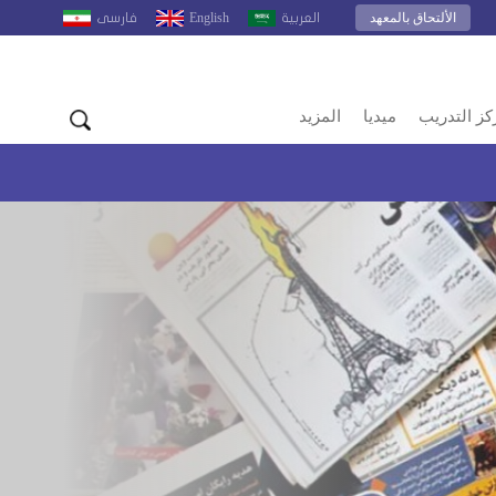
الألتحاق بالمعهد
English
العربية
فارسى
كز التدريب
ميديا
المزيد