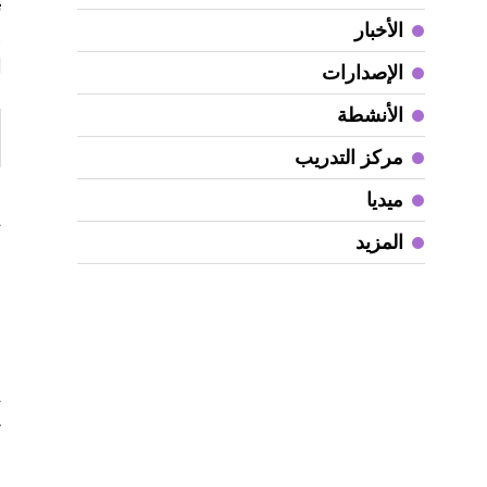
ت
الأخبار
و
ا
الإصدارات
الأنشطة
مركز التدريب
«
ميديا
ت
المزيد
ف
ا
ب
م
ا
ث
ك
ا