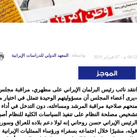
بواسطة
المعهد الدولي للدراسات الإيرانية
04:5 م - 07 فبراير 2019
نتقد نائب رئيس البرلمان الإيراني على مطهري، مراقبة مجلس ا
يرى أعضاء المجلس أن مسؤوليتهم الوحيدة تتمثل في اختيار م
نحهم صلاحية مراقبة المرشد ومساءلته، دون التدخل في أداء 
شخيص مصلحة النظام على تنفيذ السياسات الكلية للنظام أصب
لرئيس الإيراني حسن روحاني إنه لولا دعم بلاده للعراق وسور
وله، مشيرًا خلال اجتماعه بسفراء ورؤساء الممثليات الإيرانية