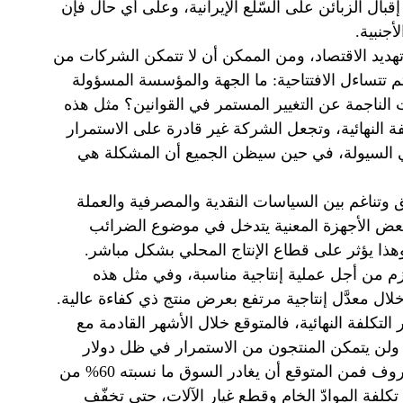
بال الزبائن على السّلع الإيرانية، وعلى أي حال فإن
أجنبية.
تهديد الاقتصاد، ومن الممكن أن لا تتمكن الشركات من
تتساءل الافتتاحية: ما الجهة والمؤسسة المسؤولة
الناجمة عن التغيير المستمر في القوانين؟ مثل هذه
فة النهائية، وتجعل الشركة غير قادرة على الاستمرار
ًا في السيولة، في حين سيظن الجميع أن المشكلة هي
 وتناغم بين السياسات النقدية والمصرفية والعملة
بعض الأجهزة المعنية يتدخل في موضوع الضرائب
ذا يؤثر على قطاع الإنتاج المحلي بشكل مباشر.
م من أجل عملية إنتاجية مناسبة، وفي مثل هذه
ل معدَّل إنتاجية مرتفع بعرض منتج ذي كفاءة عالية.
التكلفة النهائية، فالمتوقع خلال الأشهر القادمة مع
تكلفة الإنتاج وتراجع البيع، أن يتراجع الإنتاج بمعدَّل 50%، ولن يتمكن المنتجون من الاستمرار في ظل دولار
يصل سعره إلى 11 ألفًا و12 ألف تومان، وإذا استمرت هذه الظروف فمن المتوقع أن يغادر السوق ما نسبته 60% من
لفة الموادّ الخام وقطع غيار الآلات، حتى تخفّف