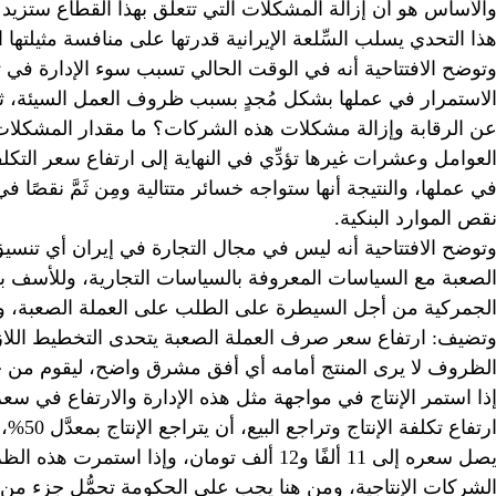
الأساس هو أن إزالة المشكلات التي تتعلق بهذا القطاع ستزيد إق
ذا التحدي يسلب السِّلعة الإيرانية قدرتها على منافسة مثيلتها ال
توضح الافتتاحية أنه في الوقت الحالي تسبب سوء الإدارة في 
لاستمرار في عملها بشكل مُجدٍ بسبب ظروف العمل السيئة، ثم 
ن الرقابة وإزالة مشكلات هذه الشركات؟ ما مقدار المشكلات 
لعوامل وعشرات غيرها تؤدِّي في النهاية إلى ارتفاع سعر التكل
ي عملها، والنتيجة أنها ستواجه خسائر متتالية ومِن ثَمَّ نقص
قص الموارد البنكية.
توضح الافتتاحية أنه ليس في مجال التجارة في إيران أي تنسيق
لصعبة مع السياسات المعروفة بالسياسات التجارية، وللأسف 
لجمركية من أجل السيطرة على الطلب على العملة الصعبة، وه
تضيف: ارتفاع سعر صرف العملة الصعبة يتحدى التخطيط اللاز
لظروف لا يرى المنتج أمامه أي أفق مشرق واضح، ليقوم من خلا
ذا استمر الإنتاج في مواجهة مثل هذه الإدارة والارتفاع في سعر 
ارتفاع 
لشركات الإنتاجية، ومن هنا يجب على الحكومة تحمُّل جزء من تك