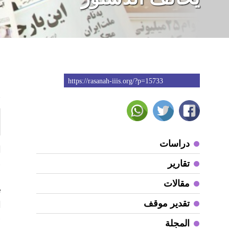
https://rasanah-iiis.org/?p=15733
2
دراسات
ا
تقارير
«
م
مقالات
ت
تقدير موقف
ا
ق
المجلة