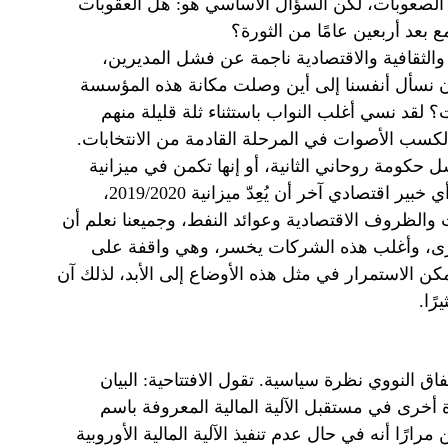
ن الصعوبات، لكن السؤال الأساسي هو: هل العقوبات
 بعد أربعين عامًا من الثورة؟
 والثقافية والاقتصادية ناجمة عن فشل المديرين،
أن نسأل أنفسنا إلى أين وصلت مكانة هذه المؤسسة
قد نسي أغلب النواب باستثناء ثلة قليلة منهم
 لكسب الأصوات في المرحلة القادمة من الانتخابات.
ل حكومة روحاني الثانية، أو إنها تكمن في ميزانية
العام القادم، فهذا لا يعني سوى أننا نخدع أنفسنا، فحتى لو أراد أي خبير اقتصادي آخر أن يُعِدّ ميزانية 2019/2020،
 والظروف الاقتصادية وعوائد النفط، وجميعنا نعلم أن
لكبرى، وأغلب هذه الشركات يخسر، وهي واقفة على
 الاستمرار في مثل هذه الأوضاع إلى الأبد، لذلك آن
رًا.
فاق النووي نظرة سياسية. تقول الافتتاحية: البيان
ة أخرى في مستقبل الآلية المالية المعروفة باسم
ًا أنه في حال عدم تنفيذ الآلية المالية الأوروبية