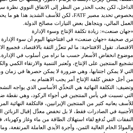
لداخل، لكن يجب الحذر من النظر إلى الاتفاق النووي نظرة س
بخصوص تحديد مصير FATF، لكن للأسف الشديد 
لعمل المالي، ويتجاهل بعض التيارات مصالح الدولة.
جهان صنعت»: زيادة تكلفة الإنتاج وسوء الإدارة
رى صحيفة «جهان صنعت» في افتتاحيتها اليوم أن سوء الإدارة في 
لاقتصاد. تقول الافتتاحية: ما لم تتعزَّز الثقة بالاقتصاد، فجميع 
وضوع انخفاض الأسعار حسب ما نراه من أسلوب في الإدارة. ع
شجيع المنتجين على الإنتاج، وتُعتبر التنمية والارتقاء الكمي وا
لتي لا يمكن اجتنابها، وهي ضرورة لا يمكن حصرها في زمان وم
ن أجل خفض كلفة الإنتاج أمر يجب الاهتمام به.
تضيف: التكلفة النهائية هي التحدِّي الأساسي الذي يواجه النشط
لتي تسببت في يأس المنتجين في أجواء الركود، وهي نقطة ضعف
لأسف يعانيه كثير من المنتجين الإيرانيين، فالتكلفة النهائية ال
لأجنبية في الصادرات فقط، لا بل تخفض معدَّل إقبال الزبائن ال
لنفقات التي تُدفع لقاء استهلاك الطاقة من ماء وغاز وكهرباء، ف
الموادّ الخام الغالية الثمن، وأجرة الأيدي العاملة المرتفعة، وم