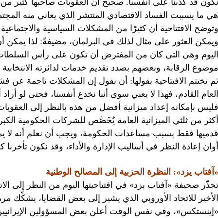
كون قد كذبنا على أنفسنا. صحيح أن العقوبات صاحبها كثير م
ي ما يسببت الفساد الاقتصادي المنتشر الذي يعاني منه المجتمع
توضح الافتتاحية أن كثيرًا من المشكلات السياسية والاجتماعية
يمكن العثور على مثال لذلك في البرلمان، مضيفةً: لذا يمكن 
ليوم وهي التي كان من المفترض أن تكون على رأس السلطات؟ ل
وضوع الرقابة، وبعضهم بصدد تقديم خدمات لدائرته الانتخابية
م تختتم الافتتاحية بقولها: أن نقول إن المشكلات ناجمة عن فش
ليس بإمكانه إعداد ميزانية أفضل من هذه بالنظر إلى العقوبات
كثر من ثلثي الميزانية العامة يُخَصَّص للشركات الحكومية ا
دميها فقط بسبب مساعدات الحكومة، ويجب أن نعلم أنه لا يمكن
وان إعادة النظر في أساليب الإدارة والأداء، وقد نكون تأخرنا كثي
آفتاب يزد»: النظرة الحزبية إلى المصالح الوطنية
حذّر صحيفة «آفتاب يزد» في افتتاحيتها اليوم من النظر إلى الات
لأخير للاتحاد الأوروبي الذي يشير إلى بعض القضايا، يشكِّك مر
إينستكس»، وفي نفس الوقت أعلن بعض المسؤولين الإيرانيين مرار