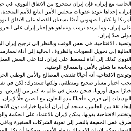
لخاصة مع إيران، فإن إيران ستخرج من الاتفاق النووي، في حين
يران، إحداها عودة عقوبات مجلس الأمن التابع للأمم المتحدة، 
مريكا والكيان الصهيوني أيضًا يسعيان للقضاء على الاتفاق ا
لى إيران، وما يريده ترمب ونتنياهو هو إجبار إيران على الخرو
ولي ضدّ إيران.
تضيف الافتتاحية: في نفس الوقت وبالنظر إلى ترجيح إيران ال
لحالية إلى تحويل العقوبات والظروف الحالية إلى أداة لممار
لنووي كذلك إلى أداة للضغط على إيران، لذا على البعض العمل 
خاصة ما يتعلق بالأمن والمصالح الوطنية.
توضح الافتتاحية أنه أحيانًا تقتضي المصالح والأمن الوطني الخرو
جب اختيار مسار صحيح ومنطقي، ولكنها تستدرك: لكن في نفس
يارًا سوى أوروبا، فنحن نعيش في عالم به كثير من الفرص، و
لتهديدات إلى فرص، فأحيانًا يبدو التعاون مع الصين حلًّا لإيران
يجاد ثقة بين الجانبين، سنجد أن إيران أمامها خيارات دون الاتحا
تختتم الافتتاحية بقولها: يمكن لإيران بالاعتماد على الحكمة وال
رق، ففي الحقيقة بالنظر إلى تقوية الشركات الصغيرة وباقي 
لنفط، يمكن لإيران الإمساك بزمام الأمور، ويمكنها أن تكل الم