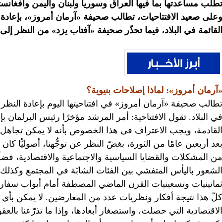
طلب مساعدتها بما فيها العراق وسوريا ولبنان واليمن وأفغانست
على صعيد الافتتاحيات، تطالب صحيفة «آرمان أمروز»، بإعادة ا
لقائمة في البلاد، فيما تحذّر صحيفة «آفتاب يزد» من النظر إلى
آرمان أمروز»: لماذا إصلاحات بنيوية؟
طالب صحيفة «آرمان أمروز» في افتتاحيتها اليوم بإعادة النظر ف
ي البلاد. تقول الافتتاحية: أمر المرشد مؤخرًا رئيس البرلمان ب
لقادمة، ويجب الاعتراف في هذا الخصوص بأنه لا يمكن تجاه
عد أربعين عامًا من الثورة، بغضّ النظر عن توجُّهنا، أصوليًّا ك
ن المشكلات والقضايا السياسية والاجتماعية والاقتصادية، فضلً
لشعور باليأس المتفشي بين الفئات الشابّة في المجتمع وكذلك ا
مانينيات وتسعينيات القرن الماضي المصطفة أمام أبواب سفارات
لّ هذا نتيجة أفكار ونظريات عدد من المعارضين. لا يمكن بأي 
لاقتصادية التي حصلت، واستصغار أبعادها، وإذا ما تذرّعنا بالعق