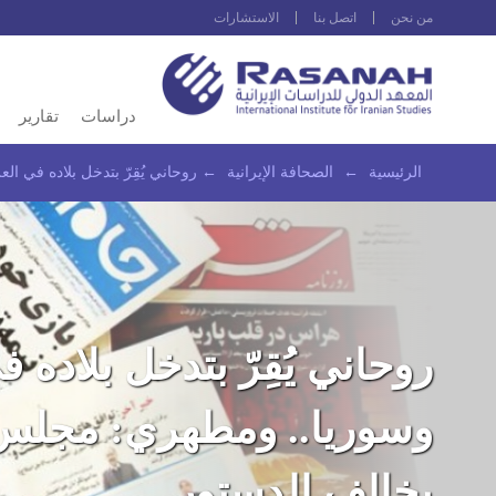
من نحن
اتصل بنا
الاستشارات
دراسات
تقارير
الرئيسية
←
الصحافة الإيرانية
←
روحاني يُقِرّ بتدخل بلاده في 
روحاني يُقِرّ بتدخل بلاده 
وسوريا.. ومطهري: مجلس 
يخالف الدستور