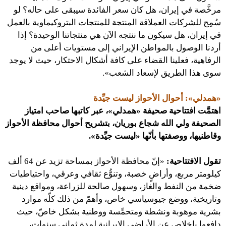
مرخَّصة في إيران، هل كان سعر الفائدة سيبقى على حاله؟ لو
سُمِح للشركات العملاقة المنتجة للمنتجات البتروكيماوية بالعمل
في إيران، هل سيكون ما ننتجه الآن هي منتجاتنا الوحيدة؟ إذا
أردنا الوصول بالمواطن الإيراني إلى مستويات أعلى من
الرفاهية، فعلينا القضاء على كافة أشكال الاحتكار، حيث لا يوجد
سوى هذا الطريق لإسعاد الشعب».
«همدلي»: أحوال الأحواز ليست جيِّدة
اهتمَّت افتتاحية صحيفة «همدلي»، عبر كاتبها صاحب امتياز
الصحيفة ولي الله شجاع بوريان، بتشريح أحوال محافظة الأحواز
وقاطنيها، ووصفتها بأنّها «ليست جيِّدة».
تقول الافتتاحية:
«إنّ محافظة الأحواز بمساحة تزيد عن 64 ألف
كيلومتر مربع، وأراضٍ خصبة، وتنوُّع ثقافي وعرقي، واحتياطيات
ضخمة من النفط والغاز، وسهول صالحة للزراعة، ومواقع دينية
وتاريخية، ووضع جيوسياسي خاص، وأهمّ من ذلك كلّه موارد
بشرية موهوبة ونشطة ومتحمِّسة ووطنية بشكل خاصّ، حيث
دافعوا بإخلاص عن الأراضي الإيرانية لمدة ثماني سنوات،