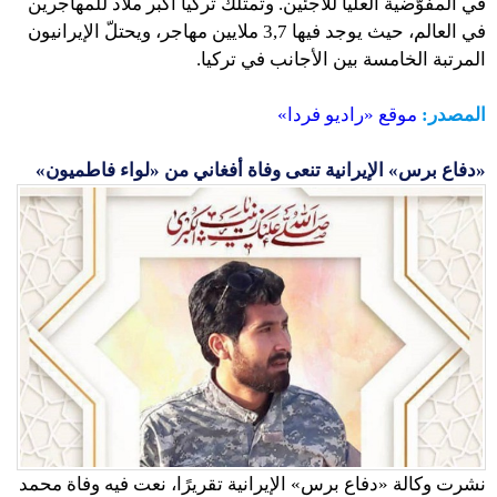
في المفوَّضية العليا للاجئين. وتمتلك تركيا أكبر ملاذ للمهاجرين
في العالم، حيث يوجد فيها 3,7 ملايين مهاجر، ويحتلّ الإيرانيون
المرتبة الخامسة بين الأجانب في تركيا.
المصدر:
موقع «راديو فردا»
«دفاع برس» الإيرانية تنعى وفاة أفغاني من «لواء فاطميون»
نشرت وكالة «دفاع برس» الإيرانية تقريرًا، نعت فيه وفاة محمد