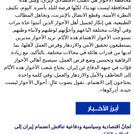
محافظة الأحواز هي القلب الاقتصادي لإيران، ومثل هذه
المحافظة ليست تهديدًا، لكنّها فرصة للبلد بأسره. اليوم، تكثيف
النظرة الأمنية، وقطع الاتصال بالإنترنت، وتجاهل المطالب
الطبيعية، هي إنكار لجميل أهل الأحواز الذين أثبتوا عدّة مرات
وفي أوقات مختلفة اتّباعهم وأخوُّتهم لوطنهم ولأبناء وطنهم.
تستوجب الأحواز الاهتمام هذه الأيّام. تريد الأحواز مديرين
يستطيعون تحقيق الأمن والازدهار وفرص العمل لأهلها، بما
لديها من قدرات هائلة في مجالات مختلفة. بالتأكيد، مع زيادة
الرفاهية وتحسين وضع فرص العمل، سيصبح أهالي الأحواز
قوّات في جبهة الدفاع عن إيران. يحتاج شعب الأحواز هذه الأيّام
إلى التعاطف والأمل والازدهار والعمل، وفي كلمة واحدة
يحتاجون إلى الاهتمام.. نقول بصوت عالٍ: أحوال الأحواز ليست
جيدة، أدركوها».
لجانٌ اقتصادية وسياسية ودفاعية تناقش انضمام إيران إلى