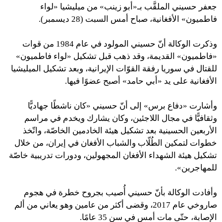
جعفر حسيني الملقَّب بـ«أبو زينب» من ميليشيا «لواء
فاطميون» الأفغانية، صباح أمس السبت (28 ديسمبر).
وذكرت الوكالة أنّ حسيني المولود في عام 1984 من قوات
«فاطميون» القديمة، وقد ذهب قبل تشكيل «لواء فاطميون»
للقتال في سوريا رفقة القوّات الإيرانية، وبعد تشكيل الميليشيا
الأفغانية على يد «أبي حامد» أصبح عضوًا فيها.
وأشارت «دفاع برس» إلى أنّ حسيني «كان ناشطًا جهاديًّا
وثقافيًّا في مجال اللاجئين، وكان يشارك ويخدم في مراسم
الأربعين الحسينية بعد تشكيل هيئة الخادمين الخاصّة، واتّخذ
خطوات لتمكين الطُلّاب والشباب الأفغان في إيران، من خلال
تشكيل هيئة الشهداء الأفغان المجهولين، ودورات تدريبية خاصّة
للمهاجرين».
وأفادت الوكالة بأنّ حسيني أُصيب بجروح خطرة في هجوم
صاروخي عام 2017، وقضى أكثر من عامين وهو يعاني من ألم
الإصابة، حتّى مات أمس في سن 35 عامًا.