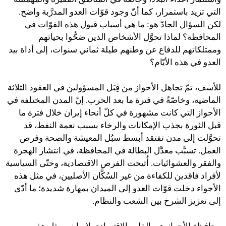
التي تزيد باستمرار، كما أنّ وجود قوّات العدو المدرَّبة واضح.
لكن السؤال الجادّ هو: ما هي أسباب قبول هذه القوّات في
المحافظة؟ لماذا تحوَّل الأشخاص الذين ضحُّوا بحياتهم
وممتلكاتهم للدفاع عن وطنهم طيلة ثماني سنوات، إلى أداة بيد
العدو في هذه الأيّام؟
للأسف، تمّ تجاهل الأحواز من قِبَل المسؤولين في العقود الثلاثة
الماضية، وخاصّةً في فترة ما بعد الحرب. إنّ المدن المختلفة في
الأحواز التي كانت مشهورة في كلّ أنحاء إيران خلال فترة ما
قبل الثورة بجذب الإمكانات والرخاء بسبب نعمة النفط، قد
تحوَّلت إلى مدن تفتقد أبسط سبُل المعيشة والصحة وفرص
العمل. تسبَّب معدَّل البطالة في المحافظة، في انتشار الهجرة
والفقر والعشوائيات. أُتيحت الفرص الاقتصادية، وحتّى السياسية
لأفراد فاقدين للكفاءة من غير السُكَّان الأصليين، في مثل هذه
الأجواء دخلت قوّات العدو إلى الميدان بمهارة شديدة؛ ما أدّى
إلى تعزيز الشرخ بين الشعب والنظام.