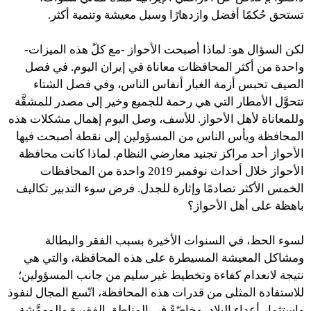
تستحق حُكمًا أفضل وازدهارًا وسبل معيشة وتنمية أكثر.
لكن السؤال هو: لماذا أصبحت الأحواز -مع كلّ هذه الميزات-
واحدة من أكثر المحافظات معاناة في إيران اليوم. في فصل
الصيف تحبس أزمة الغبار أنفاس الناس، وفي فصل الشتاء
تتحوَّل الأمطار التي هي رحمة للجميع وخير إلى مصدر للمشقَّة
وللمعاناة لأهل الأحواز. للأسف، وصل اليوم إهمال مشكلات هذه
المحافظة ويأس الناس من المسؤولين إلى نقطة أصبحت فيها
الأحواز أحد مراكز تجنيد معارضي النظام. لماذا كانت محافظة
الأحواز خلال أحداث نوفمبر 2019 واحدة من المحافظات
الخمس الأكثر تصادمًا وإثارة للجدل. فرض سوء التدبير تكاليف
باهظة على أهل الأحواز؟
لسوء الحظ، في السنوات الأخيرة بسبب الفقر والبطالة
ومشاكل المعيشة المسيطرة على هذه المحافظة، والتي هي
نتيجة لانعدام كفاءة وتخطيط غير سليم من جانب المسؤولين؛
للاستفادة المثلى من قدرات هذه المحافظة، اتّسع المجال لنفوذ
واستثمار أعداء البلاد، وخاصّةً في المناطق الفقيرة والمهمَّشة