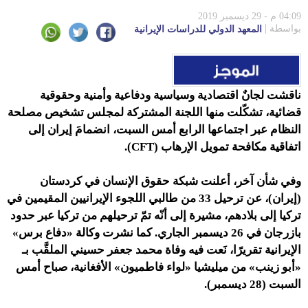
04:09 م - 29 ديسمبر 2019
بواسطة
المعهد الدولي للدراسات الإيرانية
ناقشت لجانٌ اقتصادية وسياسية ودفاعية وأمنية وحقوقية
قضائية، تشكّلت منها اللجنة المشتركة لمجلس تشخيص مصلحة
النظام عبر اجتماعها الرابع أمس السبت، انضمامَ إيران إلى
اتفاقية مكافحة تمويل الإرهاب (
CFT
).
وفي شأن آخر،
أعلنت شبكة حقوق الإنسان في كردستان
(إيران)، عن ترحيل 33 من طالبي اللجوء الإيرانيين المقيمين في
تركيا إلى بلادهم، مشيرة إلى أنّه تمّ ترحيلهم من تركيا عبر حدود
بازرجان في 26 ديسمبر الجاري. كما نشرت وكالة «دفاع برس»
الإيرانية تقريرًا، نَعت فيه وفاة محمد جعفر حسيني الملقَّب بـ
«أبو زينب» من ميليشيا «لواء فاطميون» الأفغانية، صباح أمس
السبت (28 ديسمبر).