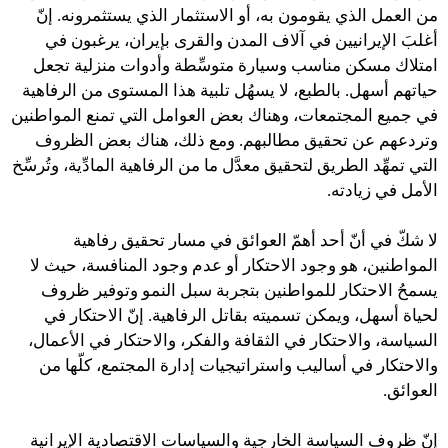
من العمل الذي يقومون به، أو الاستثمار الذي يستثمرونه. إنّ
أغلبَ الإيرانيين في آلاف المدن والقرى بإيران، يرغبون في
امتلاك مسكن مناسب وسيارة متوسِّطة وأدوات منزلية تجعل
حياتهم أسهل. بالطبع، لا يسهُل تلبية هذا المستوى من الرفاهية
في جميع المجتمعات، وهناك بعض العوامل التي تمنع المواطنين
وتردعهم عن تحقيق مطالبهم. ومع ذلك، هناك بعض الظروف
التي تمهِّد الطريق لتحقيق معدَّل ما من الرفاهية المادِّية، وتُرسِّخ
الأمل في زيادته.
لا شكّ في أنّ أحد أهمّ العوائق في مسار تحقيق رفاهية
المواطنين، هو وجود الاحتكار أو عدم وجود المنافسة، حيث لا
يسمحُ الاحتكار للمواطنين بتجربة سبل النمو وتوفير ظروف
لحياة أسهل، ويمكن تسميته بقاتل الرفاهية. إنّ الاحتكار في
السياسة، والاحتكار في الثقافة والفكر، والاحتكار في الأعمال،
والاحتكار في أساليب واستراتيجيات إدارة المجتمع، كلّها من
العوائق.
إنّ ظروف السياسة الخارجية والسياسات الاقتصادية الإيرانية