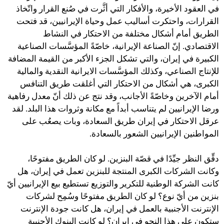
في العقود الأخيرة، والأفكار التي أثَّرت في صُنع القرار واتّخاذ
القرارات، واحتكرت أساليب عمل وحياة الإيرانيين، قد فتحت
الطريق أمام أشكال مختلفة من الاحتكار في النشاط
الاقتصادي. إنّ الصناعة الإيرانية، خاصّةً المؤسَّسات الصناعية
الكبيرة في إيران، والتي تشكل الجزء الأكبر من القيمة المضافة
للإنتاج الصناعي، وكذلك المؤسَّسات الايرانية النقدية والمالية
الكبرى، هي أشكال من الاحتكار التي أغلقت طريق التنافس
أمام الآخرين وخاصّةً الأجانب، وقد نتج عن ذلك أنّ معدل رفاهية
ورضا الإيرانيين لم يتناسب أبداً مع مكانة وثروات هذا البلد. لقد
عرقل الاحتكار في إيران طريق السعادة، وبات يصعُب على
المواطنين الإيرانيين الشعور بالسعادة.
دقِّق النظر جيِّدًا في قصّة البنزين. لو كان الطريق مفتوحًا،
وكانت الشركات الكبرى المنتجة للبنزين تعمل في إيران، هل
كانت الشركة الوطنية للتكرير والتوزيع تستطيع بيع الإيرانيين أيّ
بنزين من أيّ نوع؟ لو كان الطريق مفتوحًا وسُمِح لشركات
الإنترنت الأجنبية بالعمل في إيران، هل كانت جودة الإنترنت
ستكون على هذا النحو في إيران؟ لو كانت البنوك الأجنبية