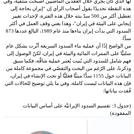
لها الذي كان يجري خلال العقدين الماضيين أصبحت منتفية، وفي
هذه النقطة تحديدًا يقول أصحاب الرأي إن “إيران بحاجة إلى
تعطيل أكثر من 500 سدّ بنته خلال هذه الفترة، لإحداث تغيير
إيجابي على البيئة في إيران”، وهذا يعني وقف العمل في أكثر
السدود التي بدأت إيران بناءها منذ عام 1989، البالغ عددها 873
سدًّا.
من الواضح إذًا أن عملية بناء السدود السريعة أثّرت بشكل عام
سلبيًّا على الممرات المائية والبيئة في إيران، لكنّ الوصول إلى
فهم شامل للسدود التي بُنيت يُعتبر عملية شاقَّة، فكما سبق
وذكرنا، على الرّغم من البحث والتقصّي في مجموعة كاملة من
البيانات حول 1155 سدًّا مبنيًّا فعليًّا أو تحت الإنشاء في إيران،
فإن هذه البيانات ليست كاملة، وفي ما يلي توضيح للحالات التي
فُقدت بياناتها:
(جدول 3: تقسيم السدود الإيرانيَّة على أساس البيانات
المفقودة)