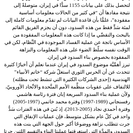
لتحصل بذلك على بيانات 1155 سدًّا في إيران، متوصلةً إلى
نتيجة مفادها أن “في كثير من الحالات معلومات أساسية
مفقودة”، علمًّا بأن قاعدة البيانات لم تقدّم معلومات كاملة إلى
لمئة سَدٍّ فقط من هذه السدود، دون أن يجزم الفريق القائم
بالبحث والتقصِّي ما إذا كانت هذه المعلومات المفقودة من
الأساس ناتجة عن عملية الفساد الموجودة في النِّظام، لكن في
الوقت نفسه سلّط الضوء على هذه المعلومات والنزاهة
المفقودة بخصوص بناء السدود في إيران.
تبرز أهمِّيَّة موضوع السدود في إيران عندما نعلم أن أخبارًا كثيرة
تتحدث عن أن الحرس الثوري استغلّ شركة “خاتم الأنبياء”
الهندسية (إحدى الشركات الكثيرة التي تنشط تحت مظلته)
للالتفاف على عقوبات منظَّمة الأمم المتَّحدة والاتِّحاد الأوروبيّ،
ولأن عملية بناء السدود السريعة إبان فترة رئاسة هاشمي
رفسنجاني (1989-1997) وفترة محمد خاتمي (1997-2005)
وفترة أحمدي نجاد (2005-2013)، إذ بُنيَ في هذه الفترات سَدٌّ
واحد في كلّ عام بشكل متوسط، فإن عمليات الإنفاق التي
جرت تتطلب نزاهة ووضوحًا أكبر حول الجهة التي بنت هذه
السدود، والمدَّة التي استغرقتها عمليتا البناء والتقييم اللتين جرتا