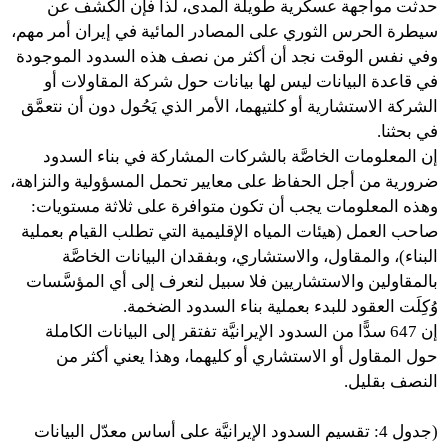
حدثت مواجهة عسكرية طويلة المدى، لذا فإن الكشف عن
سيطرة الحرس الثوري على المصادر المائية في إيران أمر مهم،
وفي نفس الوقت نجد أن أكثر من نصف هذه السدود الموجودة
في قاعدة البيانات ليس لها بيانات حول شركة المقاولات أو
الشركة الاستشارية أو كلتيهما، الأمر الذي يَحُول دون أن نتعمَّق
في بحثنا.
إن المعلومات الخاصَّة بالشركات المشاركة في بناء السدود
ضرورية من أجل الحفاظ على معايير تحمل المسؤولية والنزاهة،
وهذه المعلومات يجب أن تكون متوافرة على ثلاثة مستويات:
صاحب العمل (هيئات المياه الإقليمية التي تطلب القيام بعملية
البناء)، والمقاول، والاستشاري، وبفقدان البيانات الخاصَّة
بالمقاولين والاستشاريين فلا سبيل لنعرف إلى أي المؤسَّسات
وُكِلَت العقود للبدء بعملية بناء السدود الضخمة.
إن 647 سدًّا من السدود الإيرانيَّة تفتقر إلى البيانات الكاملة
حول المقاول أو الاستشاري أو كليهما، وهذا يعني أكثر من
النصف بقليل.
(جدول 4: تقسيم السدود الإيرانيَّة على أساس معدّل البيانات