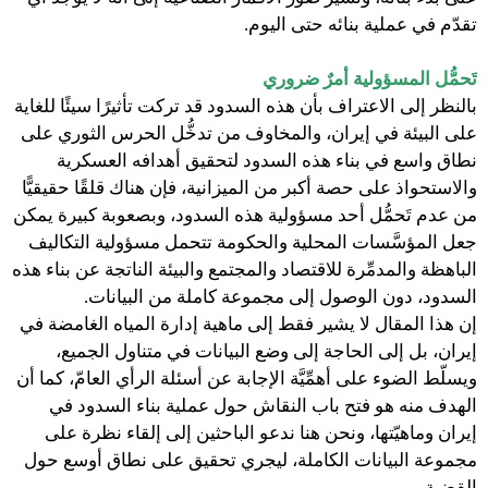
تقدّم في عملية بنائه حتى اليوم.
تَحمُّل المسؤولية أمرٌ ضروري
بالنظر إلى الاعتراف بأن هذه السدود قد تركت تأثيرًا سيئًا للغاية
على البيئة في إيران، والمخاوف من تدخُّل الحرس الثوري على
نطاق واسع في بناء هذه السدود لتحقيق أهدافه العسكرية
والاستحواذ على حصة أكبر من الميزانية، فإن هناك قلقًا حقيقيًّا
من عدم تَحمُّل أحد مسؤولية هذه السدود، وبصعوبة كبيرة يمكن
جعل المؤسَّسات المحلية والحكومة تتحمل مسؤولية التكاليف
الباهظة والمدمِّرة للاقتصاد والمجتمع والبيئة الناتجة عن بناء هذه
السدود، دون الوصول إلى مجموعة كاملة من البيانات.
إن هذا المقال لا يشير فقط إلى ماهية إدارة المياه الغامضة في
إيران، بل إلى الحاجة إلى وضع البيانات في متناول الجميع،
ويسلّط الضوء على أهمِّيَّة الإجابة عن أسئلة الرأي العامّ، كما أن
الهدف منه هو فتح باب النقاش حول عملية بناء السدود في
إيران وماهيّتها، ونحن هنا ندعو الباحثين إلى إلقاء نظرة على
مجموعة البيانات الكاملة، ليجري تحقيق على نطاق أوسع حول
القضية.