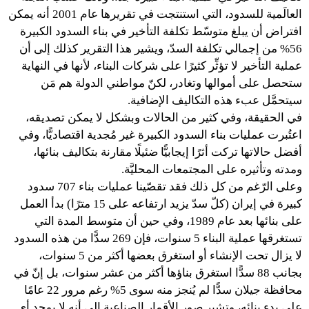
العالَمية للسدود، التي استنتجت في تقريرها عام 2001 أنه يمكن
افتراض أن يبلغ متوسّط تكلفة التأخير في بناء السدود الكبيرة
56% من إجمالي تكلفة السدّ، ويشير هذا التقرير كذلك إلى أن
عملية التأخير لا تؤثِّر كثيرًا على شركات البناء، لأنها في النهاية
ستحصل على أموالها وتغادر، لكنّ مواطني الدولة هم مَن
سيتحمَّل عبء هذه التكاليف الإضافية.
في الحقيقة، وفي كثير من الحالات وبشكل لا يمكن تصديقه،
اعتُبرت عمليات بناء السدود الكبيرة غير مُجدية اقتصاديًّا، وفي
أفضل حالاتها تركت أثرًا إيجابيًّا ضئيلًا مقارنة بتكاليف بنائها،
ومدته وتأثيره على المجتمعات المحليَّة.
وعلى الرّغم من كل ذلك فقد تقصّينا عمليات بناء 707 سدود
كبيرة في إيران (كلّ سدّ يزيد ارتفاعه على 15 مترًا) بدأ العمل
على بنائها بعد عام 1989، وفي حين أن متوسط المدة التي
تستغرقها عملية البناء 5 سنوات، فإن 269 سدًّا من هذه السدود
لا يزال تحت الإنشاء أو استغرق بعضها أكثر من 5 سنوات،
بجانب 88 سدًّا استغرق بناؤها أكثر من عشر سنوات، بل إنّ في
محافظة جيلان سدًّا لم يُنجز منه سوى 5% رغم مرور 22 عامًا
على بدء بنائه، وتشير صور الأقمار الصناعية إلى أنه لا يوجد أي