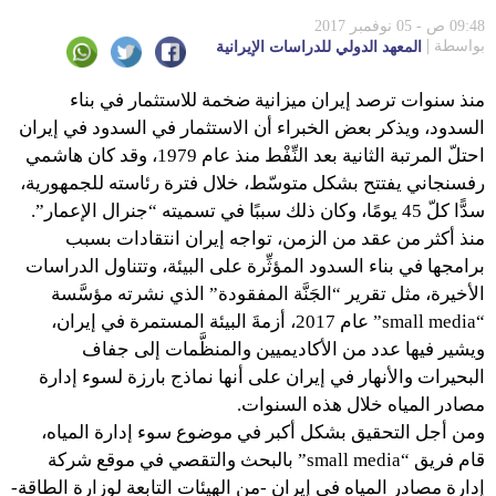
09:48 ص - 05 نوفمبر 2017
بواسطة
المعهد الدولي للدراسات الإيرانية
منذ سنوات ترصد إيران ميزانية ضخمة للاستثمار في بناء
السدود، ويذكر بعض الخبراء أن الاستثمار في السدود في إيران
احتلّ المرتبة الثانية بعد النِّفْط منذ عام 1979، وقد كان هاشمي
رفسنجاني يفتتح بشكل متوسّط، خلال فترة رئاسته للجمهورية،
سدًّا كلّ 45 يومًا، وكان ذلك سببًا في تسميته “جنرال الإعمار”.
منذ أكثر من عقد من الزمن، تواجه إيران انتقادات بسبب
برامجها في بناء السدود المؤثِّرة على البيئة، وتتناول الدراسات
الأخيرة، مثل تقرير “الجَنَّة المفقودة” الذي نشرته مؤسَّسة
“small media” عام 2017، أزمةَ البيئة المستمرة في إيران،
ويشير فيها عدد من الأكاديميين والمنظَّمات إلى جفاف
البحيرات والأنهار في إيران على أنها نماذج بارزة لسوء إدارة
مصادر المياه خلال هذه السنوات.
ومن أجل التحقيق بشكل أكبر في موضوع سوء إدارة المياه،
قام فريق “small media” بالبحث والتقصي في موقع شركة
إدارة مصادر المياه في إيران -من الهيئات التابعة لوزارة الطاقة-