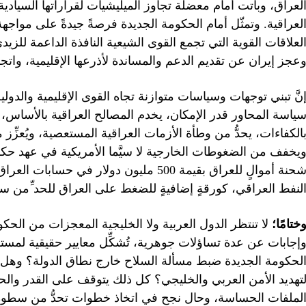
لعراق، وباتت أمام معضلة تجاوز الميليشيات لقراراتها السيادية
لعراقية. وتمثّل أمام الحكومة الجديدة فرصةً جيدةً على مواج
لعلاقات القوية التي تجمع القوى الشيعية النافذة الداعمة للزيد
عجز إيران عن تقديم الدعم والمساندة لأذرعها الإقليمية، واتجاه
نَّ تبني توجهات وسياسات متوازنة تجاه القوى الإقليمية والدول
ياسة المحاور قدر الإمكان، يخدم المصالح العراقية بالأساس
الكفاءات، يحدُّ من وطأة الأزمات العراقية المستعصية، ويُعزِّز 
يخفف من الضغوطات الخارجية لا سيَّما الأمريكية في عهد حكو
شحنة أموالٍ للعراق بقيمة 500 مليون دولار
لنفط العراقي، كورقةٍ إضافيةٍ للضغط على العراق للحد ِّمن سط
ختامًا؛
لا تنتظر الدول العربية ولا الخليجية المعجزات من الحك
إجابات عن عدة تساؤلات جوهرية، تُشكِّل معايير حقيقية لمستق
لحكومة الجديدة ضبط مسألة السلاح خارج نطاق الدولة؟ وهل ت
تهديد الأمن العربي والخليجي؟ كل ذلك يتوقف على القدر وال
لملفات الحساسة، وحال نجح في اتخاذ خطوات تحدُّ من سطوة الم