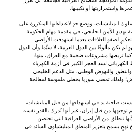
ومة المؤدلجة المصالح العراقية الجامعة، بل تعزِّز
رها واستمراريتها أو تكبيلها.
ك الميليشيات، ووضع حدٍ لاعتداءاتها المتكررة على
صة تهديدٍ للأمن الخليجي، في مقدمة مهام الحكومة
ن تعكيرٍ لصفو العلاقات بعدما استهدفت الأراضي
 يكن مألوفًا بين الدول العربية، لا سيَّما وأن الدول
. كما تربطها مشروعات ضخمة مع العراق، منها:
 الكهربائي لسد العجز الكبير في أزمة الكهرباء
اء والتطور والنهوض الوطني، مثل الدعم الخليجي
نهوض؛ ولذلك تمضي سوريا بخطى ملموسة لمعالجة
ليست صاحبة يد في استهدافها من قبل الميليشيات،
توجيهها من قبل إيران، غير أنها تُدرك بالقدر نفسه
لأنها تنطلق من الأراضي العراقية التي تحتضن
 نهجٍ يسمح بتعزيز المنطق الميليشياوي السائد في