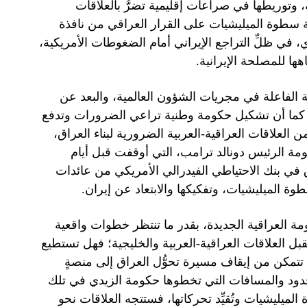
، وتوريطها في صراعات إقليمية تضرُّ بالعلاقات
هة سطوة الميليشيات على القرار العراقي من نافذة
ي، في ظلِّ التراجع الإيراني أمام الضغوطات الأمريكية،
ها للمصلحة الإيرانية.
ية الفاعلة في مجريات الشؤون العالمية، والبعد عن
، كما أن تشكيل حكومة وطنية تراعي الضرورات وتدفع
من العلاقات العراقية-العربية الضرورية لبناء العراق،
مة الرئيس دونالد ترامب، التي أوقفت قبل أيام
 في حسابات العراق في بنك الاحتياطي الفيدرالي الأمريكي من عائدات
وة الميليشيات، وتفكيكها والابتعاد عن إيران.
ومة العراقية الجديدة، بقدر ما تنتظر خطوات واقعية
بل العلاقات العراقية-العربية والخليجية؛ فهل تستطيع
تمكن من إيقاف مسيرة تحوُّل العراق إلى منصةٍ
حدود والمسافات التي تخطوها حكومة الزيدي في تلك
يليشيات وتُقيِّد تحركاتها، فستتجه العلاقات نحو