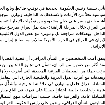
أتي تسمية رئيس الحكومة الجديدة في توقيتٍ ضاغطٍ وبالغ الح
ياسية تحدُّ من الأزمات والاستقطابات الداخلية، وتوازن التوجه
شبه بالذي يسير على حبالٍ مشدودةٍ بين توجُّهات الإطار التنسيقي
ن العراق خلال المرحلة الراهنة؛ حيث يمرُّ العراق بمرحلةٍ يش
لداخل، وبعلاقات متراجعة بل ومتوترة مع بعض الدول الإقليمية 
إيران في العراق في الحرب الأمريكية-الإيرانية لصالح إيران، و
لإيرانية.
تفق أغلب المتخصصين في الشأن العراقي، أن قضية القضايا أو 
نذ أكثر من عقدين من الزمان، تتمثَّل في تجاوز الفاعلين من د
رتب جملة من المعضلات الفرعية المعقدة، التي أضرت -ولا زال
بعلاقاته مع أقرب الدول العربية والخليجية الجارة، التي تتعا
لمتبادلة لعراق فاعل ومتوازن في علاقاته الخارجية. وتُشكِّل تو
امة والخليجية خاصة، اختبارًا حقيقيًا على قدرته في اتّباع مقا
لمتبادلة عامة، والعراقية خاصة، حسب افتراضات منهج المصالح
لمتابعون للشأن العراقي، ويتعين على رئيس الحكومة العراقية 