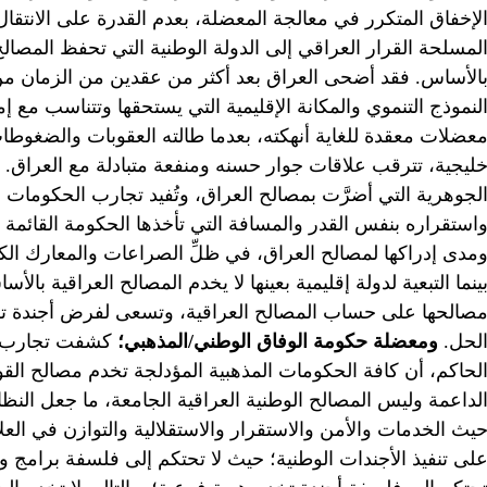
لإخفاق المتكرر في معالجة المعضلة، بعدم القدرة على الانتقال م
لمسلحة القرار العراقي إلى الدولة الوطنية التي تحفظ المصالح ال
الأساس. فقد أضحى العراق بعد أكثر من عقدين من الزمان من 
لنموذج التنموي والمكانة الإقليمية التي يستحقها وتتناسب مع 
عضلات معقدة للغاية أنهكته، بعدما طالته العقوبات والضغوطات
ليجية، تترقب علاقات جوار حسنه ومنفعة متبادلة مع العراق.
لجوهرية التي أضرَّت بمصالح العراق، وتُفيد تجارب الحكومات ا
استقراره بنفس القدر والمسافة التي تأخذها الحكومة القائمة 
مدى إدراكها لمصالح العراق، في ظلِّ الصراعات والمعارك الكبرى
ينما التبعية لدولة إقليمية بعينها لا يخدم المصالح العراقية بالأ
صالحها على حساب المصالح العراقية، وتسعى لفرض أجندة تزيد
لحل.
ومعضلة حكومة الوفاق الوطني/المذهبي؛
كشفت تجارب ال
لحاكم، أن كافة الحكومات المذهبية المؤدلجة تخدم مصالح القو
لداعمة وليس المصالح الوطنية العراقية الجامعة، ما جعل النظا
يث الخدمات والأمن والاستقرار والاستقلالية والتوازن في ال
لى تنفيذ الأجندات الوطنية؛ حيث لا تحتكم إلى فلسفة برامج و