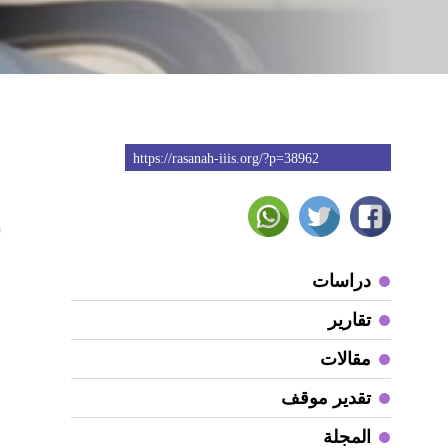
https://rasanah-iiis.org/?p=38962
0
ب
دراسات
ا
تقارير
ا
مقالات
ص
تقدير موقف
ح
و
المجلة