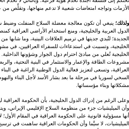
حتكم إلى فلسفة أجندة تخدم هوية فرعية؛ وبالتالي لا تخدم الحك
لأزمات وتواجه امتعاضات شعبية لا تدعم منهاجها، وتقلِّص من عم
لذلك؛
ينبغي أن تكون معالجة معضلة السلاح المنفلت وضبط سلو
لدول العربية والخليجية، ومنع استخدام الأراضي العراقية كمن
لجديدة؛ لتُبدي جديتها في ترميم العلاقات البينية، وما شابها م
لخليجية، وتسببت في استدعاءات للسفراء العراقيين، في مشهدٍ لم
لخليجية تُعلي من مبادئ احترام دول الجوار وشؤونها الداخلية
شروعات الطاقة والإعمار والاستثمار في البنية التحتية، والربط
لعراقية، وتسعى لتعزيز فعالية الدول الوطنية الراغبة في البن
لسخي لسوريا في مرحلة ما بعد بشار الأسد لأجل البناء وال
شكلاتها وبناء مؤسساتها.
على الرغم من إدراك الدول الخليجية، بأن الحكومة العراقية 
أن الميليشيات جزء من منظومة السلاح الإقليمي الإيراني، ويتم 
نها مسؤولية قانونية على الحكومة العراقية في المقام الأول؛ 
لميليشيات، لا سيَّما وأن الحكومات العراقية ساهمت في ترسيخ