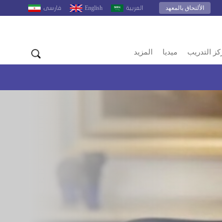
الألتحاق بالمعهد
English
العربية
فارسى
كز التدريب
ميديا
المزيد