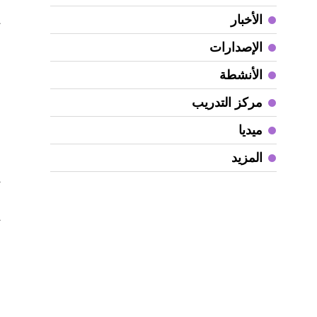
الأخبار
ت
س
الإصدارات
أ
الأنشطة
م
ا
مركز التدريب
ل
ميديا
ا
المزيد
ي
م
ي
و
ا
ع
ا
ا