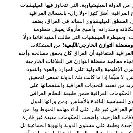
ن الدولة الميليشياوية، التي تتجاوز فيها الميليشيات
عراقية، أضرَّ كثيرًا -ولا زال- بالمصالح العراقية
المنطق الميليشياوي السائد في العراق، يفتقد
إمكاناته ومقدراته، وأصبح مأزومًا يعيش منظومة
، وسيطرة الميليشيات التي طالت استهدافاتها دولًا
ومعضلة التوازن الخارجي/التّبعية؛
من المشكلات
لعراقية المتعاقبة أن العراق كان يحقق مصالحه وأمنه
تجاه معالجة معضلة التوازن في العلاقات الخارجية،
 الإقليمية والدولية على الموارد والقوة والنفوذ،
ساس، لا سيَّما إذا ما كانت تلك الدولة تسعى لتحقيق
 من تعقيد التحديات العراقية واستعصائها على
حكومات العراقية ضمن طبيعة النظام العراقي
ى السياسية النافذة بالأساس، ومن ورائها الدول
م العراقي غير قادر على أداء مهامه المنوط بها، من
علاقات الخارجية، وأضحت الحكومات مقيدة غير قادرة
أجندة وطنية على مستوى الدولة والهوية الجماعية بل