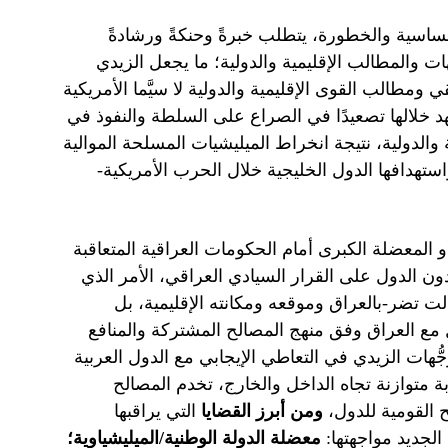
ساسية والخطورة، يتطلب خبرةً وحنكةً ورشادةً
ات والمطالب الإقليمية والدولية؛ ما يجعل الزيدي
 ومطالب القوى الإقليمية والدولية لا سيَّما الأمريكية
هد خلالها تصعيدًا في الصراع على السلطة والنفوذ في
والدولية، نتيجة انخراط الميليشيات المسلحة الموالية
استهدافها الدول الخليجية خلال الحرب الأمريكية-
المعضلة الكبرى أمام الحكومات العراقية المتعاقبة
ون الدول على القرار السيادي العراقي، الأمر الذي
ت تضر-بالعراق وموقعه ومكانته الإقليمية، بل
مل مع العراق وفق منهج المصالح المشتركة والمنافع
جُّهات الزيدي في التعاطي الإيجابي مع الدول العربية
ربة متوازنة تجاه الداخل والخارج، تخدم المصالح
 القومية للدول،
ومن أبرز القضايا
التي يراقبها
الجديد مواجهتها:
معضلة الدولة الوطنية/الميليشياوية؛