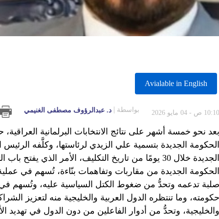
Avialable in English
بواسطة
د. عبدالرؤوف مصطفى الغنيمي
10:1 ص - 04 مايو 2026
عد نحو خمسة أشهر على نتائج الانتخابات البرلمانية العراقي
لحكومة الجديدة بتسمية علي الزيدي لرئاستها، وكلَّفه الرئيس 
الجديدة خلال 30 يومًا من تاريخ التكليف، الأمر الذي 
لحكومة الجديدة من مقاربات وتفاهمات بنّاءة، تُسهم في عملية ت
لبة تدعمه وتحدُّ من ضغوط الكتل السياسية عليه، وتُسهم في ت
كومته، وما تنتظره الدول العربية والخليجية منه لتعزيز الشر
الخليجية، وتحدُّ من أدوار الفاعلين من دون الدول في تهديد ال