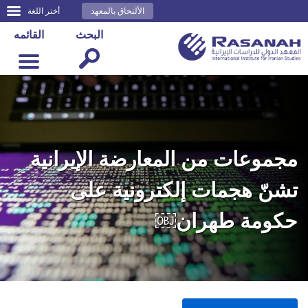
الألتحاق بالمعهد
أختر اللغة
البحث
القائمه
مجموعات من المعارضة الإيرانية
تشنّ هجمات إلكترونية على
حكومة طهران￼