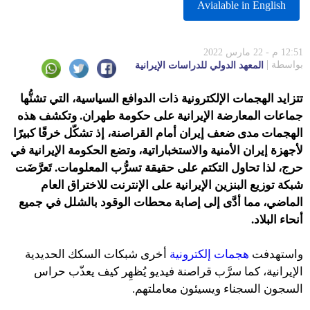
Avialable in English
12:51 م - 22 مارس 2022
بواسطة
المعهد الدولي للدراسات الإيرانية
تتزايد الهجمات الإلكترونية ذات الدوافع السياسية، التي تشنُّها
جماعات المعارضة الإيرانية على حكومة طهران. وتكشف هذه
الهجمات مدى ضعف إيران أمام القراصنة، إذ تشكّل خرقًا كبيرًا
لأجهزة إيران الأمنية والاستخباراتية، وتضع الحكومة الإيرانية في
حرج، لذا تحاول التكتم على حقيقة تسرُّب المعلومات. تَعرَّضَت
شبكة توزيع البنزين الإيرانية على الإنترنت للاختراق العام
الماضي، مما أدَّى إلى إصابة محطات الوقود بالشلل في جميع
أنحاء البلاد.
واستهدفت
هجمات إلكترونية
أخرى شبكات السكك الحديدية
الإيرانية، كما سرَّب قراصنة فيديو يُظهِر كيف يعذّب حراس
السجون السجناء ويسيئون معاملتهم.