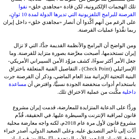
تلك الهجمات الإلكترونية، لكن قادة «مجاهدي خلق»
نفوا
القرصنة للبرامج التلفزيونية التي تديرها الدولة لمدة 10 ثوانٍ
،
على الرغم من أنهم أكَّدوا أن أنصار «مجاهدي خلق» داخل إيران
ربما نفَّذوا عمليات القرصنة.
ومن الواضح أن البرامج والأنظمة القديمة جدًّا، التي لا تزال
إيران تستخدمها، أصبحت معرَّضة بصورة متزايد للقرصنة. وما
جعل الأمر أكثر سوءًا، كشف مزوِّد الأمن السيبراني الأمريكي-
الإسرائيلي (Check Point) ، التفاصيل الفنية المتعلقة باختراق
البنية التحتية الإيرانية منذ العام الماضي، وذكر أن القرصنة جرت
باستخدام أدوات منخفضة الجودة نسبيًّا، وافترض أن
مساعدة
داخلية
مكَّنت من عملية الاختراق تلك.
وردًّا على الدعاية المتزايدة للمعارضة، قدمت إيران مشروع
قانون لمراقبة الإنترنت والسيطرة عليها. في الحقيقة، قُدِّم
مشروع قانون لأول مرة عام 2018م، لكنه واجه معارضة محلية
أدَّت إلى تأخير التصديق عليه. وعلى الصعيد الدولي، أصدر خبراء
حقوق الإنسان التابعون للأمم المتحدة بيانًا يطالبون فيه إيران