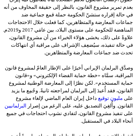
بعدم تمرير مشروع القانون، بالنظر إلى حقيقة المخاوف من أنه
في حالة إقراره ستشنّ الحكومة حملة قمع جماعية ضد
جماعات المعارضة والمتظاهرين، كما فعلت خلال الاحتجاجات
المناهضة للحكومة على مستوى البلاد، بين عامَي 2017 و2019م.
علاوةً على ذلك، يخشى هؤلاء الخبراء من أن مشروع القانون،
في حالة تنفيذه، سيُضعِف الإشراف على مراقبة أي انتهاكات
تحدث ضد جماعات المعارضة والمتظاهرين.
وصدَّق البرلمان الإيراني أخيرًا على الإطار العامّ لمشروع قانون
المراقبة، سمَّاه «خطة حماية الفضاء الإلكتروني» و«قانون
حماية المستخدم». لكن نظرًا إلى المعارضة الوطنية لمشروع
القانون، فقد أُعيدَ إلى البرلمان لمراجعته ثانيةً. وجُمِع ما يزيد
على
مليون توقيع
داخل إيران العام الماضي لإلغاء مشروع
القانون. وأُلغِيَ التصديق عليه، على الرغم من إصرار
البرلمانيين
على تنفيذ مشروع القانون، لتفادي نشوب احتجاجات في جميع
أنحاء البلاد في المستقبل.