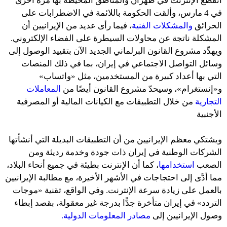
انقطع الإنترنت في طهران والمناطق المحيطة بها مرةً أخرى
في 4 مارس، وألقت الحكومة باللائمة في الاضطرابات على
الحرائق
والمشكلات الفنية
، فيما رأى عديد من الإيرانيين أن
المشكلة ناتجة عن محاولات السيطرة على الفضاء الإلكتروني.
ويهدِّد مشروع القانون البرلماني الجديد الآن بتقييد الوصول إلى
وسائل التواصل الاجتماعي في إيران، بما في ذلك المنصات
التي بها أعداد كبيرة من المستخدمين، مثل «واتساب»
و«إنستغرام»، وسيحدّ مشروع القانون أيضًا من
المعاملات
التجارية
من خلال التطبيقات مع الكيانات المالية أو المصرفية
الأجنبية
ويشتكي معظم الإيرانيين من أن التطبيقات البديلة التي أنشأتها
الشركات الوطنية في إيران ذات جودة وخدمة رديئة ومن
الصعب
استخدامها
، كما أن الإنترنت بطيئة في جميع أنحاء البلاد،
مما أدَّى إلى احتجاجات في الأشهر الأخيرة، مع مطالبة الإيرانيين
بالعمل على زيادة سرعة الإنترنت. وفي الواقع، تقنية «موجات
التردد» في إيران متأخرة جدًّا بدرجة غير معقولة، بقصد إبطاء
وصول الإيرانيين إلى
مصادر المعلومات الدولية.