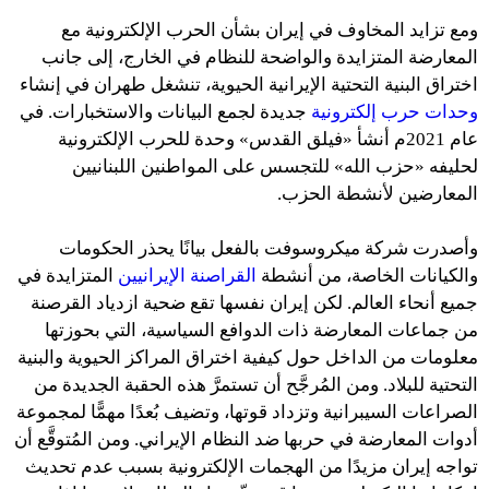
ومع تزايد المخاوف في إيران بشأن الحرب الإلكترونية مع
المعارضة المتزايدة والواضحة للنظام في الخارج، إلى جانب
اختراق البنية التحتية الإيرانية الحيوية، تنشغل طهران في إنشاء
وحدات حرب إلكترونية
جديدة لجمع البيانات والاستخبارات. في
عام 2021م أنشأ «فيلق القدس» وحدة للحرب الإلكترونية
لحليفه «حزب الله» للتجسس على المواطنين اللبنانيين
المعارضين لأنشطة الحزب.
وأصدرت شركة ميكروسوفت بالفعل بيانًا يحذر الحكومات
والكيانات الخاصة، من أنشطة
القراصنة الإيرانيين
المتزايدة في
جميع أنحاء العالم. لكن إيران نفسها تقع ضحية ازدياد القرصنة
من جماعات المعارضة ذات الدوافع السياسية، التي بحوزتها
معلومات من الداخل حول كيفية اختراق المراكز الحيوية والبنية
التحتية للبلاد. ومن المُرجَّح أن تستمرَّ هذه الحقبة الجديدة من
الصراعات السيبرانية وتزداد قوتها، وتضيف بُعدًا مهمًّا لمجموعة
أدوات المعارضة في حربها ضد النظام الإيراني. ومن المُتوقَّع أن
تواجه إيران مزيدًا من الهجمات الإلكترونية بسبب عدم تحديث