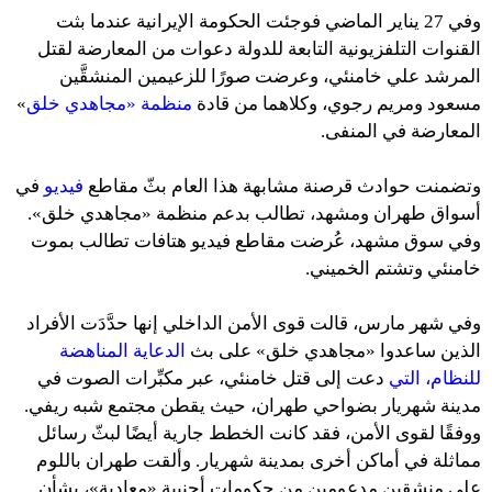
وفي 27 يناير الماضي فوجئت الحكومة الإيرانية عندما بثت
القنوات التلفزيونية التابعة للدولة دعوات من المعارضة لقتل
المرشد علي خامنئي، وعرضت صورًا للزعيمين المنشقَّين
مسعود ومريم رجوي، وكلاهما من قادة
منظمة «مجاهدي خلق
»
المعارضة في المنفى.
وتضمنت حوادث قرصنة مشابهة هذا العام بثّ مقاطع
فيديو
في
أسواق طهران ومشهد، تطالب بدعم منظمة «مجاهدي خلق».
وفي سوق مشهد، عُرضت مقاطع فيديو هتافات تطالب بموت
خامنئي وتشتم الخميني.
وفي شهر مارس، قالت قوى الأمن الداخلي إنها حدَّدَت الأفراد
الذين ساعدوا «مجاهدي خلق» على بث
الدعاية المناهضة
للنظام، التي
دعت إلى قتل خامنئي، عبر مكبِّرات الصوت في
مدينة شهريار بضواحي طهران، حيث يقطن مجتمع شبه ريفي.
ووفقًا لقوى الأمن، فقد كانت الخطط جارية أيضًا لبثّ رسائل
مماثلة في أماكن أخرى بمدينة شهريار. وألقت طهران باللوم
على منشقين مدعومين من حكومات أجنبية «معادية»، بشأن