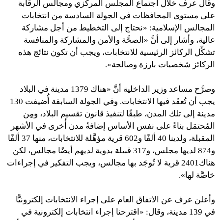
وقال عرف خلال اجتماع المجلس المركزي ومجالس الرقابة
على مستوى المحافظات في الجولة السادسة من انتخابات
المجالس الإسلامية: «نحتاج إلى التخطيط من أجل مشاركة
عالية، وأشار إلى أنَّ «الصحَّة والأمن والمشاركة والمنافسة
تشكِّل الركائز الرئيسية للانتخابات، ويجب أن تكون نتائج هذه
الركائز شخصيات بارزة وصالحة».
وصرَّح مساعد وزير الداخلية أنَّ «هناك 1379 مدينة في البلاد
يجب أن تُعقَد فيها الانتخابات. وفي الجولة السابقة أُضيفت 130
مدينة إلى تلك المدن، طبقًا لتنفيذ قانون تقسيم البلاد، ومِن
المُحتمَل بناءً على نفس الأساس إضافةُ مدن أُخرى في الأشهر
المقبلة، ولدينا 40 ألفًا و602 قرية مؤهَّلة للانتخابات، منها 37 ألفًا
و874 لديها مجلس، و317 قبيلة بدوية لديهم أيضًا مجالس، لكن
هناك2401 قرية لا تُوجَد بها مجالس، ويجب التفكير في إجراءات
خاصَّة لها».
وأعلن عرف عن الاتفاق العام على إجراء الانتخابات إلكترونيًّا
في 139 مدينة، وقال: «اقترحنا إجراء انتخابات إلكترونية في