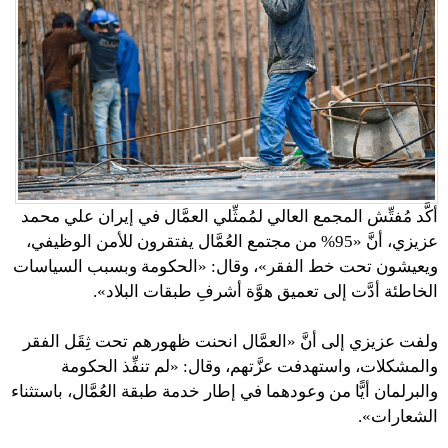
أكَّد مُفتِّش المجمع العالي لمُمثِّلي العمَّال في إيران علي محمد
عزيزي، أنَّ «95% من مجتمع العُمَّال يفتقرون للأمن الوظيفي،
ويعيشون تحت خط الفقر»، وقال: «الحكومة وبسبب السياسات
الخاطئة أدَّت إلى تعميق هوَّة أشرفِ طبقات البلاد».
ولفت عزيزي إلى أنَّ «العمَّال انحنت ظهورهم تحت ثِقَل الفقر
والمشكلات، واستهدفت عزَّتهم، وقال: «لم تنفِّذ الحكومة
والبرلمان أيًّا من وعودهما في إطار خدمة طبقة العُمَّال، باستثناء
الشعارات».