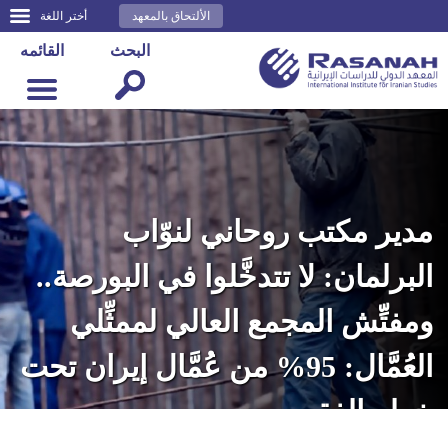
الألتحاق بالمعهد
أختر اللغة
البحث
القائمه
مدير مكتب روحاني لنوّاب
البرلمان: لا تتدخَّلوا في البورصة..
ومفتِّش المجمع العالي لممثِّلي
العُمَّال: 95% من عُمَّال إيران تحت
خطر الفقر