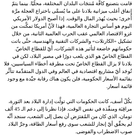
قامت بتصنيع كافَّة مُنتجَات البلدان المختلفة، محلِّيًا. بينما يتمّ
إنفاق أغلب ميزانية بلادنا على ما يُسمَّى باختراع العجلة مرَّة
أُخرى؛ بحيث يُهدَر المال والوقت. إذا أصبح الدولار الأمريكي
اليوم هو أساس التجارة العالمية، فهذا لأنَّ أمريكا تمكَّنت من
غزو الاقتصاد العالمي عقب الحرب العالمية الثانية، من خلال
تشكيل «الكارتلات» والشركات التقنية والهندسية، حتَّى باتت
حكوماتهم خاضعة لتأثير هذه الشركات، أيّ للقطاع الخاصّ.
القطاع الخاصّ هو الذي يلعب دورًا في مصير البلاد، لكن في
بلادنا لا يزال القطاع الخاصّ تحت مطرقة أخطاء السياسيين، فلا
تُوجَد أيّ مشاريع اقتصادية في العالم وفي الدول المتقدِّمة تتأثَّر
بقائمة الأسعار الحكومية، فلن يكون هناك رقابة جيِّدة مع وجود
قائمة أسعار.
بكُلّ أسف، كانت الحكومات التي تولَّت إدارة البلاد بعد الثورة،
مراقِبَة ومنفِّذة في نفس الوقت. فإذا نظرنا إلى دعم الـ 45 ألف
تومان، الذي كان من المُفترَض أن يصل إلى الشعب، سنجد أنَّه
لم يحقِّق أيّ إنجاز للشعب سوى رفع أسعار الطاقة، وجرِّ البلاد
صوب الاضطراب والفوضى.