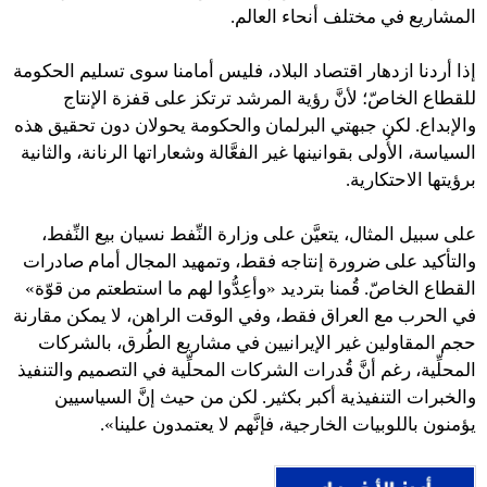
المشاريع في مختلف أنحاء العالم.
إذا أردنا ازدهار اقتصاد البلاد، فليس أمامنا سوى تسليم الحكومة
للقطاع الخاصّ؛ لأنَّ رؤية المرشد ترتكز على قفزة الإنتاج
والإبداع. لكن جبهتي البرلمان والحكومة يحولان دون تحقيق هذه
السياسة، الأُولى بقوانينها غير الفعَّالة وشعاراتها الرنانة، والثانية
برؤيتها الاحتكارية.
على سبيل المثال، يتعيَّن على وزارة النِّفط نسيان بيع النِّفط،
والتأكيد على ضرورة إنتاجه فقط، وتمهيد المجال أمام صادرات
القطاع الخاصّ. قُمنا بترديد «وأعِدُّوا لهم ما استطعتم من قوّة»
في الحرب مع العراق فقط، وفي الوقت الراهن، لا يمكن مقارنة
حجم المقاولين غير الإيرانيين في مشاريع الطُرق، بالشركات
المحلِّية، رغم أنَّ قُدرات الشركات المحلِّية في التصميم والتنفيذ
والخبرات التنفيذية أكبر بكثير. لكن من حيث إنَّ السياسيين
يؤمنون باللوبيات الخارجية، فإنَّهم لا يعتمدون علينا».