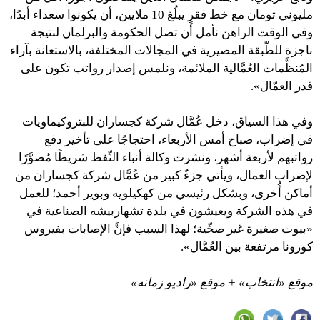
مليوني تومان مع خط فقرٍ يبلُغ 10 ملايين، أن يكونوا سعداء أبدًا،
وفي الوقت الراهن نأمل أن تصل الحكومة والبرلمان لنتيجة
ناجزة للطّبقة المصيرية في المجالات المختلفة، بالاستعانة بآراء
المُنظَّمات العُمَّالية الملائمة، ونلمس إصدار رواتب تكون على
قدر العمّال».
وفي هذا السياق، دخل عُمَّال شركة كجساران للبتروكيماويات
في إضراب، صباح أمس الأربعاء، احتجاجًا على تأخير دفع
رواتبهم لأربعة أشهر، ونشرت وكالة أنباء النِّفط شريطًا مُصوَّرًا
لإضراب العمال، ويأتي جزءٌ كبير من عُمَّال شركة كجساران من
أماكن أُخرى، وبشكل رئيسي من كهكيلويه وبوير أحمد؛ للعمل
في هذه الشركة ويعيشون في بلدة تشهاربيشه الصناعية في
«بيوت صغيرة غير صحِّية؛ لهذا السبب فإنَّ الإصابات بفيروس
كورونا مرتفعة بين العُمَّال».
موقع «انتخاب» + موقع «راديو زمانه»