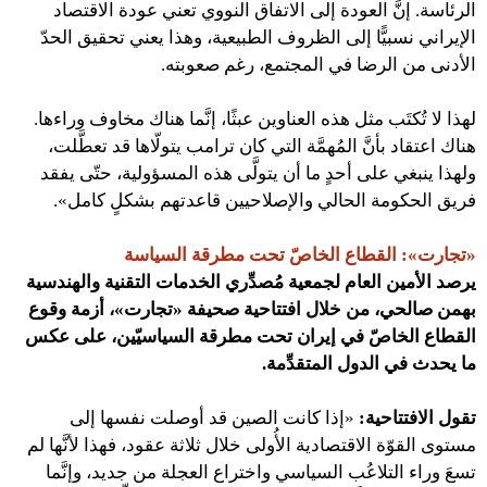
الرئاسة. إنَّ العودة إلى الاتفاق النووي تعني عودة الاقتصاد
الإيراني نسبيًّا إلى الظروف الطبيعية، وهذا يعني تحقيق الحدّ
الأدنى من الرضا في المجتمع، رغم صعوبته.
لهذا لا تُكتَب مثل هذه العناوين عبثًا، إنَّما هناك مخاوف وراءها.
هناك اعتقاد بأنَّ المُهمَّة التي كان ترامب يتولّاها قد تعطَّلت،
ولهذا ينبغي على أحدٍ ما أن يتولَّى هذه المسؤولية، حتّى يفقد
فريق الحكومة الحالي والإصلاحيين قاعدتهم بشكلٍ كامل».
«تجارت»: القطاع الخاصّ تحت مطرقة السياسة
يرصد الأمين العام لجمعية مُصدِّري الخدمات التقنية والهندسية
بهمن صالحي، من خلال افتتاحية صحيفة «تجارت»، أزمة وقوع
القطاع الخاصّ في إيران تحت مطرقة السياسيّين، على عكس
ما يحدث في الدول المتقدِّمة.
تقول الافتتاحية:
«إذا كانت الصين قد أوصلت نفسها إلى
مستوى القوّة الاقتصادية الأُولى خلال ثلاثة عقود، فهذا لأنَّها لم
تسعَ وراء التلاعُب السياسي واختراع العجلة من جديد، وإنَّما