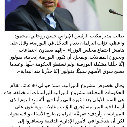
طالب مدير مكتب الرئيس الإيراني حسن روحاني، محمود
واعظي، نوّاب البرلمان بعدم التدخُّل في البورصة، وقال على
هامش اجتماع مجلس الوزراء: «إنّهم يعقدون اجتماعات
ويجرون المقابلات، وبمجرَّد أن تكون البورصة إيجابية، يقولون
إنَّنا حلَلنا مشكلة البورصة، ولم تستطع الحكومة حلّها، وعندما
يصبح سوق الأسهم سلبيًّا، يقولون إنّنا حذَّرنا منذ البداية».
وقال بخصوص مشروع الميزانية: «منذ حوالي 40 عامًا، تقدِّم
الحكومات المختلفة مشروع الميزانية للبرلمانات المختلفة. هذه
هي السنة الأولى بعد الثورة التي رأينا فيها أنَّه منذ اليوم الذي
أرسلنا فيه الميزانية، يُجري النوّاب مقابلات، ويعلِّقون على
الميزانية»، وأردف: «مهمَّة البرلمان طرح الأسئلة والاستجواب،
لكن أن يتدخَّلوا في الأمور الإدارية الدقيقة ويسافروا إلى