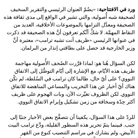
ورد في الافتتاحية:
«يضُمّ العنوان الرئيسي والتقرير السخيف
لصحيفة شبه أُصولية، والتي تشير في الواقع إلى مدى ثقافة هذه
الصحيفة ومعدَّل التزامها بالموضوعات الأخلاقية، العديد من
النقاط المهمَّة. لا شكَّ أنَّكم تعرفون أنَّ هذه الصحيفة قد ذكرت
في عنوانها الرئيسي «ظريف أنت تشبه ترامب»، معتبرة أنَّ
وزير الخارجية قد حصل على بطاقتي إنذار من البرلمان.
لكن السؤال هُنا هو: لماذا قرَّرت الصُحف الأُصولية مهاجمة
ظريف هذه الأيّام، مع الإشارة إلى أيّام التوصُّل إلى الاتفاق
النووي؟ على أيّ حال، طالما كان ترامب في السُلطة، لم تكُن
هناك أيّ أخبار عن هذا التخريب والمساعي المناهضة للاتفاق
النووي. لكن الظروف تغيَّرت الآن، وبات الهجوم على ظريف
أكثر حِدّة وسخافة من زمن تشكيل وإبرام الاتفاق النووي.
للردّ على هذا السؤال، يكفينا أن نتصفَّح بعض الأخبار جنبًا إلى
جنب. فبينما يتمّ تحرير هذه السطور القليلة، ودَّع ترامب البيت
الأبيض، ولم يشارك في مراسم التنصيب كنوع من القهر