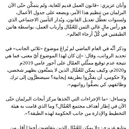
وأبان عزيزي: «قانون العمل قديم للغاية، ولم يتمكَّن حتّى الآن
البرلمان من تنظيم هذا الأمر، ويضعه على جدول الأعمال،
ولسنوات تعطَّل تعديل القانون، ويُدار التأمين الاجتماعي الذي
هو رأس مالٍ غالي الثمن للعُمَّال وأرباب العمل، بواسطة هاتين
الطبقتين في كُلّ أرجاء العالم».
وذكر أنَّه في العام الماضي لم يُراعَ موضوع «ثلاثي الجانب» في
تحديد الرواتب، وقال: «إن كان لهذا الموضوع أيّ معنى، فما هي
نتيجة عدم توقيع ممثِّلي العمّال على أجور عامي 2019م
و2020م، وكيف يمكن للعُمَّال الذين لا يتمتَّعون بظهير شخصي،
ولا حكومي، أن يفكِّروا بطريقة إيجابية؟ سيضطرُّون إلى ترك
وظائفهم، كي يصفُّوا رواتبهم».
وتساءل: «ما الإجراءات التي اتّخذها مركز أبحاث البرلمان حتّى
الآن في إطار أهداف مجتمع العُمَّال؟ وما الذي قامت به هيئة
التخطيط والإدارة من جانب الحكومة لهذه الطبقة؟».
وتابع عزيزي: «لا يمكن للعُمَّال الذين يتقاضون أجورًا أقل من