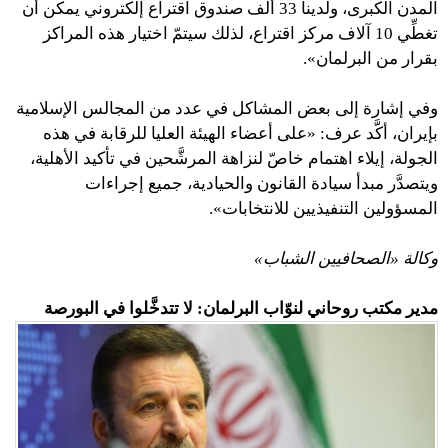
المدن الكبرى، ولدينا 33 ألف صندوق اقتراع إلكتروني يمكن أن
تغطِّي 10 آلاف مركز اقتراع، لذلك سيتمّ اختيار هذه المراكز
بقرار من البرلمان».
وفي إشارة إلى بعض المشاكل في عدد من المجالس الإسلامية
بإيران، أكَّد عرف: «على أعضاء الهيئة العليا للرقابة في هذه
الجولة، إيلاء اهتمام خاصّ لنزاهة المرشَّحين في تأكيد الأهلية،
ويتصدَّر مبدأ سيادة القانون والحيادية، جميع إجراءات
المسؤولين التنفيذيين للانتخابات».
وكالة «الصحافيين الشباب»
مدير مكتب روحاني لنوّاب البرلمان: لا تتدخَّلوا في البورصة