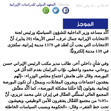
بواسطة
المعهد الدولي للدراسات الإيرانية
02:43 م - 21 يناير 2021
أكَّد مساعد وزير الداخلية للشؤون السياسيّة ورئيس لجنة
الانتخابات الإيرانية جمال عرف، أمس الأربعاء (20 يناير)، أنَّ
الانتخابات التي يجب أن تُعقَد في 1379 مدينة إيرانية، ستُجرَى
في 139 مدينة إلكترونيًّا.
وفي شأنٍ داخلي آخر،
طالب مدير مكتب الرئيس الإيراني حسن
روحاني، محمود واعظي، نوّاب البرلمان بعدم التدخُّل في
البورصة، وقال على هامش اجتماع مجلس الوزراء: «إنّهم
يعقدون اجتماعات ويجرون المقابلات، وبمجرَّد أن تكون البورصة
إيجابية، يقولون إنَّنا حلَلنا مشكلة البورصة». كما
أكَّد مفتِّش
المجمع العالي لممثِّلي العمَّال في إيران علي محمد عزيزي، أنَّ
«95% من مجتمع العُمَّال يفتقرون للأمن الوظيفي، ويعيشون
تحت خط الفقر»، وقال: «الحكومة وبسبب السياسات الخاطئة