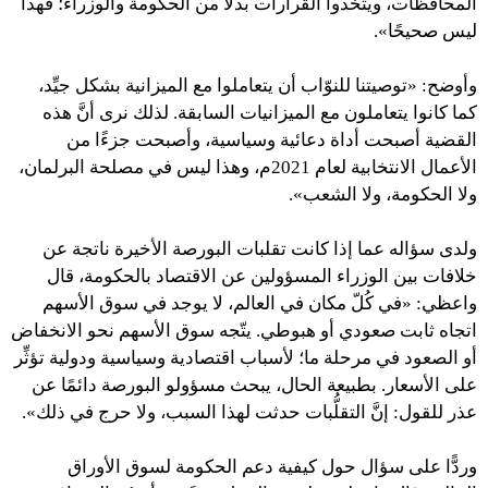
المحافظات، ويتّخذوا القرارات بدلًا من الحكومة والوزراء؛ فهذا
ليس صحيحًا».
وأوضح: «توصيتنا للنوّاب أن يتعاملوا مع الميزانية بشكل جيِّد،
كما كانوا يتعاملون مع الميزانيات السابقة. لذلك نرى أنَّ هذه
القضية أصبحت أداة دعائية وسياسية، وأصبحت جزءًا من
الأعمال الانتخابية لعام 2021م، وهذا ليس في مصلحة البرلمان،
ولا الحكومة، ولا الشعب».
ولدى سؤاله عما إذا كانت تقلبات البورصة الأخيرة ناتجة عن
خلافات بين الوزراء المسؤولين عن الاقتصاد بالحكومة، قال
واعظي: «في كُلّ مكان في العالم، لا يوجد في سوق الأسهم
اتجاه ثابت صعودي أو هبوطي. يتّجه سوق الأسهم نحو الانخفاض
أو الصعود في مرحلة ما؛ لأسباب اقتصادية وسياسية ودولية تؤثِّر
على الأسعار. بطبيعة الحال، يبحث مسؤولو البورصة دائمًا عن
عذر للقول: إنَّ التقلُّبات حدثت لهذا السبب، ولا حرج في ذلك».
وردًّا على سؤال حول كيفية دعم الحكومة لسوق الأوراق