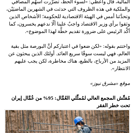
المالية، قال واعظي: «لسوء الحظ، تضرَّرت أسهُم المصافي
والملكية في هذه الظروف التي حدثت في الشهرين الماضيَيْن،
وتحدَّثنا أمس في الهيئة الاقتصادية للحكومة؛ الأشخاص الذين
وثقوا برأي وزير الاقتصاد واجبٌ علينا ألّا ندعهم يخسرون، كما
أكَّد الرئيس على ضرورة تقديم خطَّة لهذا الموضوع».
واختتم بقوله: «لكن ضعوا في اعتباركم أنَّ البورصة مثل بقية
العالم، فهي ليست سوقًا سريع العائد. أولئك الذين يبحثون عن
المزيد من الأرباح، بالطبع، هناك مخاطرة، لكن يجب عليهم
الانتظار».
موقع «مشرق نيوز»
مُفتِّش المجمع العالي لمُمثِّلي العُمَّال: 95% من عُمَّال إيران
تحت خطر الفقر