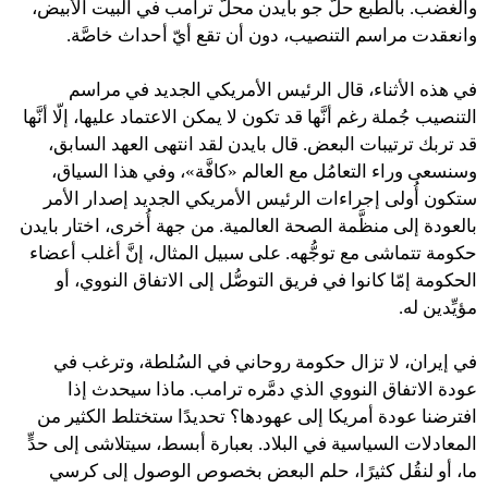
والغضب. بالطبع حلَّ جو بايدن محلّ ترامب في البيت الأبيض،
وانعقدت مراسم التنصيب، دون أن تقع أيّ أحداث خاصَّة.
في هذه الأثناء، قال الرئيس الأمريكي الجديد في مراسم
التنصيب جُملة رغم أنَّها قد تكون لا يمكن الاعتماد عليها، إلّا أنَّها
قد تربك ترتيبات البعض. قال بايدن لقد انتهى العهد السابق،
وسنسعى وراء التعامُل مع العالم «كافَّة»، وفي هذا السياق،
ستكون أُولى إجراءات الرئيس الأمريكي الجديد إصدار الأمر
بالعودة إلى منظَّمة الصحة العالمية. من جهة أُخرى، اختار بايدن
حكومة تتماشى مع توجُّهه. على سبيل المثال، إنَّ أغلب أعضاء
الحكومة إمّا كانوا في فريق التوصُّل إلى الاتفاق النووي، أو
مؤيِّدين له.
في إيران، لا تزال حكومة روحاني في السُلطة، وترغب في
عودة الاتفاق النووي الذي دمَّره ترامب. ماذا سيحدث إذا
افترضنا عودة أمريكا إلى عهودها؟ تحديدًا ستختلط الكثير من
المعادلات السياسية في البلاد. بعبارة أبسط، سيتلاشى إلى حدٍّ
ما، أو لنقُل كثيرًا، حلم البعض بخصوص الوصول إلى كرسي