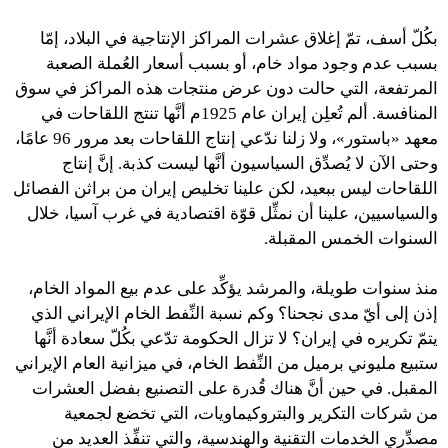
بكُلّ أسف، تمّ إغلاق عشرات المراكز الإنتاجية في البلاد، إمّا
بسبب عدم وجود مواد خام، أو بسبب أسعار العُملة الصعبة
المرتفعة، التي حالت دون عرض منتجات هذه المراكز في سوق
المنافسة. ألم تُعلِن إيران عام 1925م أنَّها تنتج اللقاحات في
معهد «باستور»، ولا زلنا ندّعي إنتاج اللقاحات بعد مرور 96 عامًا،
وحتى الآن لا يُصدِّق السياسيون أنَّها ليست كذبة. إنَّ إنتاج
اللقاحات ليس ببعيد، لكن علينا تخليص إيران من براثن الفصائل
والسياسيين، علينا أن نمثِّل قوّة اقتصادية في غرب آسيا، خلال
السنوات الخمس المقبلة.
منذ سنوات طويلة، والمرشد يؤكِّد على عدم بيع المواد الخام،
إذن إلى أيّ مدى نجحنا؟ وكم نسبة النِّفط الخام الإيراني الذي
يتمّ تكريره في إيران؟ لا تزال الحكومة تدّعي بكُلّ سعادة أنَّها
ستبيع مليوني برميل من النِّفط الخام، في ميزانية العام الإيراني
المقبل. في حين أنَّ هناك قُدرة على التصنيع بفضل العشرات
من شركات التكرير والبتروكيماويات، التي تخضع لجمعية
مصدِّري الخدمات التقنية والهندسية، والتي تنفِّذ العديد من