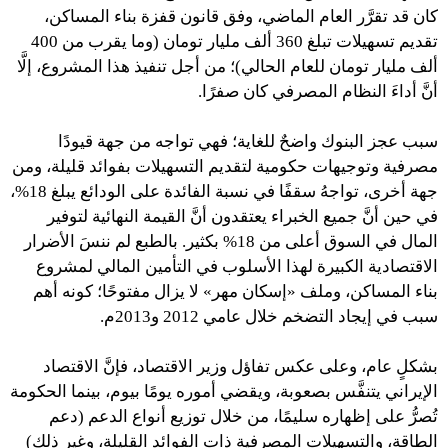
كان قد تقرَّر العام الماضي، وفق قانون قفزة بناء المساكن،
تقديم تسهيلات تبلغ 360 ألف مليار تومان (وما يقرب من 400
ألف مليار تومان للعام الحالي)؛ من أجل تنفيذ هذا المشروع، إلَّا
أنَّ أداءَ النظام المصرفي كان صفرًا.
سبب عجز البنوك واضحٌ للغاية؛ فهي تواجه من جهة قيودًا
مصرفية وتوجيهات حكومية لتقديم التسهيلات بفوائد قليلة، ومن
جهة أخرى، تواجهُ سقفًا في نسبة الفائدة على الودائع يبلغ 18%،
في حين أنَّ جميع الخبراء يعتقدون أنَّ القيمة النهائية لتوفير
المال في السوق أعلى من 18% بكثير. بالطبع لم ننسَ الأضرار
الاقتصادية الكبيرة لهذا الأسلوب في التأمين المالي لمشروع
بناء المساكن، وملف «إسكان مهر» لا يزال مفتوحًا؛ كونه أهم
سبب في إيجاد التضخم خلال عامي 2012 و2013م.
بشكلٍ عام، وعلى عكس تفاؤل وزير الاقتصاد، فإنَّ الاقتصاد
الإيراني يتنفَّس بصعوبة، ويقضي أموره يومًا بيوم، بينما الحكومة
تُصرُّ على إظهاره سليمًا، من خلال توزيع أنواع الدعم (دعم
الطاقة، والتسهيلات المصرفية ذات الفوائد القليلة، وغير ذلك)