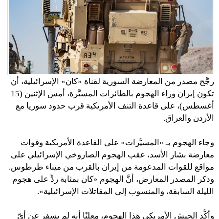
رجَّح مصدر من المعارضة السورية لقناة «كان» الإسرائيلية، أن
تكون إيران وراء الهجوم بالطائرات المسيَّرة، أمس الإثنين (15
أغسطس)، على قاعدة التنف الأمريكية قرب حدود سوريا مع
الأردن والعراق.
وجاء الهجوم بـ «المسيَّرات» على القاعدة الأمريكية وقوات
معارضة بشار الأسد، عقب الهجوم الصاروخي الإسرائيلي على
مواقع للقوات المدعومة من إيران بالقرب من ميناء طرطوس.
وذكر المصدر المعارض، أنَّ الهجوم «كان بمثابة ردٍّ على هجوم
الليلة السابقة، والمنسوب إلى المقاتلات الإسرائيلية».
وأكَّد الجيش الأمريكي هذا الهجوم، معلنًا أنه لم يسفر عن أيّ