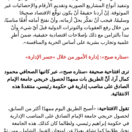
وتنفيذ أنواع المشاريع الصورية وتقديم الأرقام والإحصائيات غير
الموثوقة. إنْ أردنا حقيقةً أنْ يكون توقُّع الاقتصاد صحيحًا
وسليمًا، فيجب أنْ نفكِّر بحلّ أزماته، وأنْ نفتحَ أمامَه أُفقًا مناسبًا،
من خلال رفع العقوبات والتوترات الدولية قبلَ أيّ شيء، وأنْ
نبدأ بالتزامن مع ذلك بإصلاحات اقتصادية حقيقية، ضمنَ أُطرٍ
علمية وتجارب بشرية على أساس الحرية والمنافسة».
«ستاره صبح»: إدارة الأمور من خلال «جسر الإدارة»
ترى افتتاحية صحيفة «ستاره صبح»، عبر كاتبها الصحافي محمود
كمال آرا، أنَّ الطريق بات ممهدًا لحصول خريجي جامعة الإمام
الصادق على مناصب إدارية في حكومة رئيسي، منتقدةً هذه
الانتقائية.
تقول الافتتاحية:
«أصبح الطريق اليوم ممهدًا أكثر من السابق،
لحصول خريجي جامعة الإمام الصادق على المناصب الإدارية
في حكومة إبراهيم رئيسي، ولطالما كان كذلك. هذه الجامعة
تختار طلابها كما تشاء، بعيدًا عن امتحان القبول الشامل، ومن ثمَّ