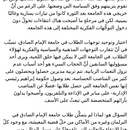
تقوم بتربيتهم وفق السياسة التي وضعتها. على الرغم من أنَّ
خريجي هذه الجامعة بعد الثورة كانوا من تيارات يسارية وغالبًا
يمينية، لكن في مرحلةٍ ما أصبحت هناك انتقاءات تحولُ دونَ
دخولِ التوجُّهات الفكرية المختلفة إلى هذه الجامعة.
اختيار وتوحيد توجهات الطلاب في جامعة الإمام الصادق، تسبَّب
في أنْ تتقارب التوجهات المذهبية والسياسية والفكرية لهؤلاء
الطلاب. في الجامعة التي لا يمكن فيها حلق اللحية، ويرى أحد
مسؤوليها السابقين أنَّ الحجاب السيء هو أحد أسباب عدم
نزول النعمات الربانية، تتم تربية مديرين حصلوا ويحصلون على
كثير من المناصب الحساسة، بعد وصول حكومة إبراهيم رئيسي.
إنها نفس الجامعة التي حصل طلابها -فضلًا عن المناصب
الإدارية- على منابر في الإذاعة والتلفزيون، وأصبحوا يدلونَ
بآرائهم المتخصصة التي تبعثُ على الأسف.
السؤال هو: لماذا لم يتمكَّن طلاب جامعة الإمام الصادق في
البرلمان وغيره من الأماكن من حلّ قضية المعيشة، مع وجود كلّ
هذا الانتقاء والتعاليم التي تلقوها؟ على سبيل المثال، وزير