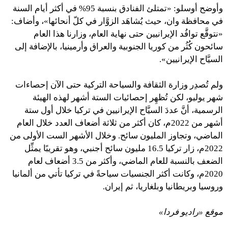
وأوضح أوسلو: «تمتلئ الفنادق بنسبة 95% في أكثر أيام السنة
في محافظة وان، حيث يُشاهَد الزوَّار في كلّ أنحائها»، وأضاف:
«نتوقَّع توافُد الإيرانيين حتى نهاية العام، وزارنا هذا العام
سائحون كُثُر من كوريا الجنوبية والعراق وأرمينيا، بالإضافة إلى
السيَّاح الإيرانيين».
ولم تُصدِر وزارة الثقافة والسياحة التركية حتى الآن إحصاءات
شهر يوليو، لكن تُظهِر إحصائيات الستة أشهر لهذه الهيئة
الرسمية، أنَّ عددَ السيَّاح الإيرانيين في تركيا خلال أول ستة
أشهر من 2022م، كان أكثر من ثلاثة أضعاف العدد خلال العام
الماضي، وتجاوز المليون سائح. وخلال الأشهر الست الأولى من
2022م، زار تركيا 16.5 مليون سائح أجنبي، وهو تقريبًا يمثِّل
الضعف بالنسبة للعام الماضي، وأكثر من 3.5 أضعاف لعام
2020م، وكانت أكثر الجنسيات سياحةً في تركيا تأتي من ألمانيا
وروسيا وبريطانيا وبلغاريا، ثم إيران.
موقع «راديو فردا»