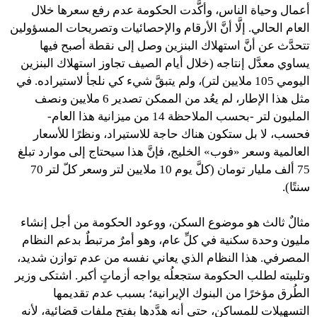
أعمال وحياة الناس، وأكَّدت الحكومة عدم رفع سعرها خلال
العام الحالي. إلَّا أنَّ الأرقام والإحصائيات وتصريحات المسؤولين
تتحدَّث عن أنَّ استهلاك البنزين وصل إلى نقطة أصبح فيها
يساوي معدَّل إنتاجه (خلال أيام الصيف تجاوز استهلاك البنزين
اليومي 105 ملايين لتر)، ولم يتبقَّ شيء كي نلجأ لاستيراده. في
مثل هذا الإطار، لم يعُد من الممكن تصدير 6 ملايين ونصف
المليون لتر -بحسب الملاحظة 14 من ميزانية هذا العام-
فحسب، لا بل ستكون هناك حاجة للاستيراد، ونظرًا للأسعار
العالمية وسعر «فوب» الخليج، فإنَّ هذا سيحتاج إلى موارد تبلغ
75 ألف مليار تومان (كلَّ يوم 10 ملايين لتر وسعر كلّ لتر 70
سنتًا).
مثالٌ ثالث هو موضوع السكن، ووعود الحكومة من أجل إنشاء
مليون وحدة سكنية في كلِّ عام، وهو أمرٌ مرتبطٌ بدعم النظام
المصرفي. هذا النظام الذي يعاني نفسه من عدم توازن شديد،
وتلبيته لطلب الحكومة ستجعلُه يواجه أزماتٍ أكبر. اشتكى وزير
الطُرق مؤخرًا من البنوك الإيرانية؛ بسبب عدم تقديمها
التسهيلات للمساكن، حتى أنه هدَّدها بفتح ملفات قضائية، لأنه