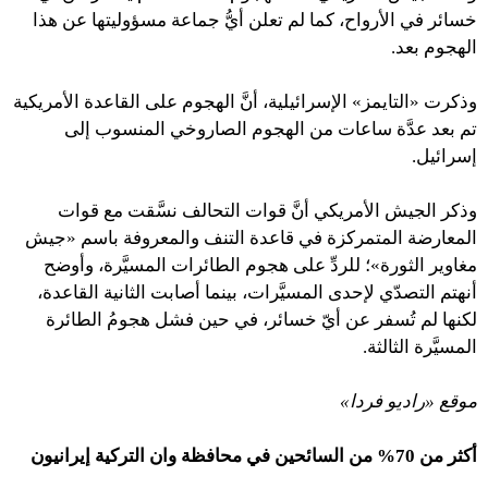
خسائر في الأرواح، كما لم تعلن أيُّ جماعة مسؤوليتها عن هذا
الهجوم بعد.
وذكرت «التايمز» الإسرائيلية، أنَّ الهجوم على القاعدة الأمريكية
تم بعد عدَّة ساعات من الهجوم الصاروخي المنسوب إلى
إسرائيل.
وذكر الجيش الأمريكي أنَّ قوات التحالف نسَّقت مع قوات
المعارضة المتمركزة في قاعدة التنف والمعروفة باسم «جيش
مغاوير الثورة»؛ للردِّ على هجوم الطائرات المسيَّرة، وأوضح
أنهتم التصدّي لإحدى المسيَّرات، بينما أصابت الثانية القاعدة،
لكنها لم تُسفر عن أيّ خسائر، في حين فشل هجومُ الطائرة
المسيَّرة الثالثة.
موقع «راديو فردا»
أكثر من 70% من السائحين في محافظة وان التركية إيرانيون