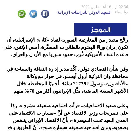
02:36 م - 16 أغسطس 2022
بواسطة
المعهد الدولي للدراسات الإيرانية
رجَّح مصدر من المعارضة السورية لقناة «كان» الإسرائيلية، أن
تكونَ إيران وراءَ الهجوم بالطائرات المسيَّرة، أمس الإثنين، على
قاعدة التنف الأمريكية قُرب حدود سوريا مع الأردن والعراق.
وفي شأن اقتصادي دولي،
أكَّد مدير إدارة الثقافة والسياحة في
محافظة وان التركية أرول أوسلو، في حوار مع وكالة
«الأناضول»، وصولَ 317292 سائحًا أجنبيًا للمحافظة خلال
الأشهر السبعة الماضية، مثَّل الإيرانيون أكثر من 70
%
منهم.
وعلى صعيد الافتتاحيات، قرأت افتتاحية صحيفة «شرق»، ردًا
على تصريحات وزير الاقتصاد عن أنَّ «مسارات الاقتصاد على
المدى البعيد تحت السيطرة»، بأنّ الاقتصاد الإيراني يتنفس
بصعوبة. وترى افتتاحية صحيفة «ستاره صبح»، أنَّ الطريقَ باتَ