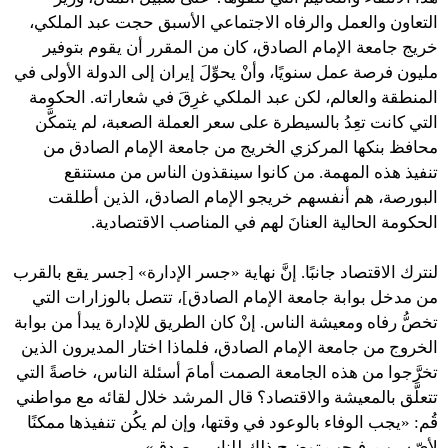
التعاون والعمل والرفاه الاجتماعي الأسبق حجت عبد الملكي،
خريج جامعة الإمام الصادق، كان من المقرر أن يقوم بتوفير
مليون فرصة عمل سنويًا، وأنْ يحوِّلَ إيران إلى الدولة الأولى في
المنطقة والعالم، لكن عبد الملكي غرِقَ في شعاراته. الحكومة
التي كانت تعِدُ بالسيطرة على سعر العملة الصعبة، لم يتمكَّن
محافظ بنكها المركزي الخريج من جامعة الإمام الصادق من
تنفيذ هذه المهمة. من كانوا سينقذون الناس من مستنقع
البورصة، هم أنفسهم خريجو الإمام الصادق، الذين أطلقت
الحكومة الحالية العنانَ لهم في المناصب الاقتصادية.
لنترك الاقتصاد جانبًا. إنَّ نهاية «جسر الإدارة» [جسر يقع بالقرب
من مدخل بوابة جامعة الإمام الصادق]، تتصل بالوزارات التي
تخصُّ رفاه ومعيشة الناس. إنْ كان الطريق للإدارة يبدأ من بوابة
الخروج من جامعة الإمام الصادق، فلماذا اختار المديرون الذين
تخرَّجوا من هذه الجامعة الصمت أمامَ أسئلة الناس، خاصةً التي
تتعلَّق بالمعيشة والاقتصاد؟ قال المرشد خلال لقائه مع مواطني
قُم: «يجب الوفاء بالوعود في وقتها، وإن لم يكُن تنفيذها ممكنًا
لأيّ سبب، فيجب توضيح ذلك للناس بصدق».