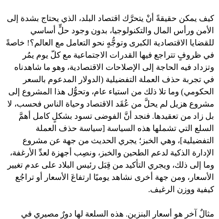
كيف يمكن حقيقةً أنْ يتحرَّك اقتصاد البلد، الذي يحتاج بشدة إلى
الأمن ورأس المال والتكنولوجيا، بدون وجود حلٍّ أساسي
للقضايا الاقتصادية الكبرى وتوجُّهٍ نحو التعامل مع العالم؟! خاصةً
في ظروفٍ تتراجع فيها القدرات الاجتماعية مع كلّ يوم يمُر
وتزداد فيه الحاجة إلى الإصلاحات الاقتصادية، وهو ما شاهدناه
في تجربة حذف العملة التفضيلية (الدولار المدعوم بالسعر
الحكومي) وما تلا ذلك من استياء عام، وتحوُّل هذا المشروع إلى
مشروع هزيل لم يحلَّ من عُقَد الاقتصاد وحياة الناس فحسب، لا
بل زاد من تعقيدها. فنجد أنَّ الفوضى تسود بشكلٍ كامل أهمَّ
السلع التي تشملها هذه السياسة [سياسة حذف العملة
التفضيلية]، وهي الخبز؛ يجري الحديث من جهة عن مشروع
الإدارة الذكية لدعم الطحين والخبز، ونصِب أجهزة لعدِّ الأرغفة،
وما إلى ذلك، ويجري التأكيد من قِبَل رئيس البلاد على عدم تغيير
الأسعار، ومن جهة أخرى نشاهد يوميًا ارتفاعَ الأسعار أو تراجُع
كيفية ووزن الرغيف.
مثالٌ آخر هو أسعار البنزين. هذه السلعة لها دورٌ مصيري في