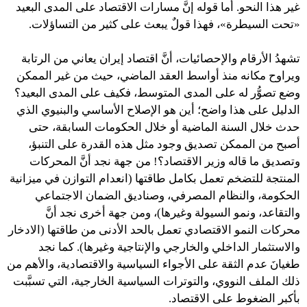
غير هذا النحو. أما قوله إنَّ مسارات الاقتصاد على المدى البعيد
«تحت السيطرة»، فهذا قولٌ يبعث على كثير من التساؤلات.
تشهدُ الأرقام والإحصائيات، أنَّ اقتصاد إيران يعاني من الرتابة
ويراوح مكانه منذ أواسط العقد الماضي، حيث من غير الممكن
وضع تصوُّر له على المدى المتوسط، فكيف على المدى البعيد؟
الدليل على هذا واضح؛ أين هو الإصلاح الأساسي والبنيوي الذي
حدث خلال السنة الماضية أو خلال الحكومات السابقة، حتى
أصبح من الممكن تصديق وجود مثل هذه القدرة على التنبؤ،
وتصديق ما قاله وزير الاقتصاد؟! من جهة نجد أنَّ المحركات
المنتجة للتضخم تعمل بكامل طاقتها (انعدام التوازن في ميزانية
الحكومة، والنظام المصرفي، وصناديق الضمان الاجتماعي
والتقاعد، ونمو السيولة وغيرها)، ومن جهة أخرى نجد أنَّ
محركات النمو الاقتصادي تعمل بالحد الأدنى من طاقتها (الادخار
والاستثمار الداخلي والخارجي والإنتاجية وغيرها). كما نجد
طغيانَ عدم الثقة على الأجواء السياسية والاقتصادية، والأهم من
ذلك الملف النووي، والتوترات السياسية الخارجية، التي تسبَّبت
بأكبر الضغوط على الاقتصاد.