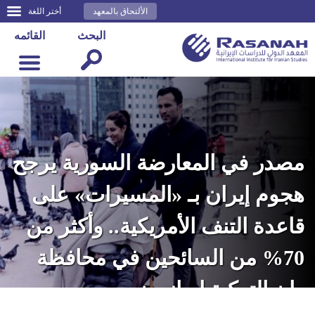
الألتحاق بالمعهد
أختر اللغة
البحث
القائمه
مصدر في المعارضة السورية يرجح
هجوم إيران بـ «المسيرات» على
قاعدة التنف الأمريكية.. وأكثر من
70% من السائحين في محافظة
وان التركية إيرانيون