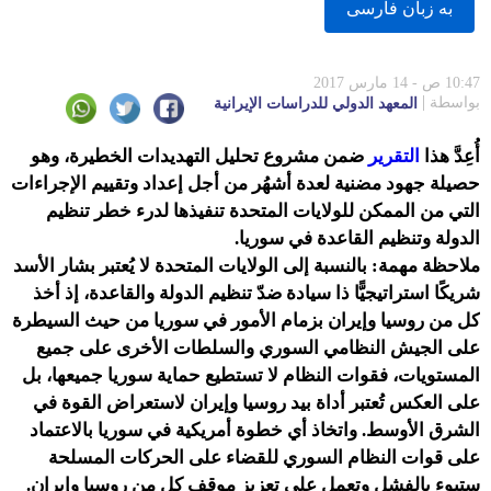
به زبان فارسى
10:47 ص - 14 مارس 2017
بواسطة
المعهد الدولي للدراسات الإيرانية
أُعِدَّ هذا
التقرير
ضمن مشروع تحليل التهديدات الخطيرة، وهو
حصيلة جهود مضنية لعدة أشهُر من أجل إعداد وتقييم الإجراءات
التي من الممكن للولايات المتحدة تنفيذها لدرء خطر تنظيم
الدولة وتنظيم القاعدة في سوريا.
ملاحظة مهمة: بالنسبة إلى الولايات المتحدة لا يُعتبر بشار الأسد
شريكًا استراتيجيًّا ذا سيادة ضدّ تنظيم الدولة والقاعدة، إذ أخذ
كل من روسيا وإيران بزمام الأمور في سوريا من حيث السيطرة
على الجيش النظامي السوري والسلطات الأخرى على جميع
المستويات، فقوات النظام لا تستطيع حماية سوريا جميعها، بل
على العكس تُعتبر أداة بيد روسيا وإيران لاستعراض القوة في
الشرق الأوسط. واتخاذ أي خطوة أمريكية في سوريا بالاعتماد
على قوات النظام السوري للقضاء على الحركات المسلحة
ستبوء بالفشل وتعمل على تعزيز موقف كل من روسيا وإيران.