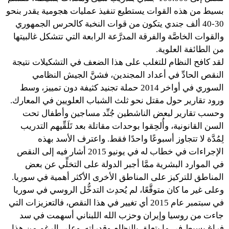
بسيط من هذه القوات يستطيع تنفيذ عمليات هجومية يقدر بنحو
30-40 ألف جندي يتكون من قوات النخبة كالحرس الجمهوري
والقوات الخاصَّة والفرقة المدرَّعة الرابعة التي تتشكل غالبيتها
من الطائفة العلوية.
لقد كافح النظام للتغلب على هذا الضعف في التشكيلات نتيجة
النقص الحادِّ في أعداد المجندين، فشنَّ الجيش النظامي
السوري في أواخر 2014 حملة تجنيد كثيفة دون تمييز، وسط
ورود تقارير حول مقتل نحو ثلث الشباب العلويين في المعارك.
وحسب تقارير لبعض الناشطين جُنِّد مساجين وأطفال تحت
السن القانونية، وأُلحِقوا بوحدات مقاتلة بعد تَلَقِّيهم التدريب
لِمُدَّة لا تتجاوز أسبوعًا واحدًا فقط. واعترف الأسد بهذه
الإجراءات في خطاب له في يونيو 2015 أشار فيه إلى النقص
في الموارد البشرية ممَّا أجبر الدولة على التخلِّي عن بعض
المناطق للتركيز على المناطق الأخرى الأكثر أهمية في سوريا.
وعلى غير ما كان متوقَّعًا، لم يُحدِث التدخُّل الروسي في سوريا
في سبتمبر عام 2015 أي تغيير في هذا النقص، فالتعزيزات التي
جاءت من روسيا وإيران وحزب الله اللبناني أسهمت في سد
فراغ بسيط في ما يتعلق بالنظام وقدراته. وعلى الرغم من هذا