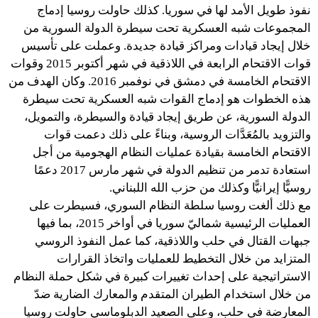
نفوذ طويل الأمد لها في سوريا. كذلك حاولت روسيا إدماج
المجموعات شبه العسكرية تحت سيطرة الدولة السورية من
خلال إيجاد قيادات ومراكز قيادة جديدة. وعملت على تأسيس
قوات الاقتحام الرابعة في اللاذقية في شهر أكتوبر 2015 وقوات
الاقتحام الخامسة في دمشق في نوفمبر 2016. وكان الهدف من
هذه الخطوات هو إدماج القوات شبه العسكرية تحت سيطرة
الدولة السورية، عن طريق إيجاد قيادة والسيطرة، والتمويل،
والتزويد بالمُعَدَّات الروسية، وبناءً على ذلك دعمت قوات
الاقتحام الخامسة بقيادة عمليات النظام الهجومية من أجل
استعادة تدمر من تنظيم الدولة في شهر مارس 2017 دعمًا
روسيًّا إيرانيًّا وكذلك من حزب الله اللبناني.
مع ذلك ألغت روسيا سلطة النظام السوري، فسيطرت على
العمليات الرئيسية شماليّ سوريا في أواخر 2015، بما فيها
جبهات القتال في حلب واللاذقية، كما عمل النفوذ الروسي
المتزايد من خلال التخطيط للعمليات واتخاذ القرارات
الاستراتيجية على إحداث تغييرات كبيرة في شكل حملة النظام
من خلال استخدام الطيران المتقدم والمعارك الضارية ضدّ
المعارضة في حلب، وعلى الصعيد الدبلوماسي حاولت روسيا