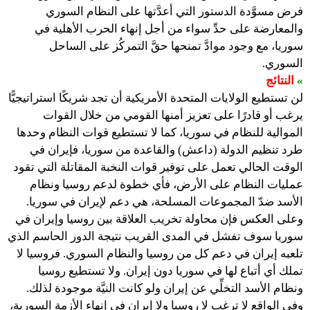
فرض مسوَّدة الدستور التي أعدَّتها على النظام السوري
والمعارضة على حدِّ سواء من أجل إنهاء الحرب الأهلية في
سوريا، مع وجود موادَّ تمنحها حقَّ التمركُز على الساحل
السوري.
»
النتائج
لن تستطيع الولايات المتحدة الأمريكية أن تجد شريكًا استراتيجيًّا
يرغب أو قادرًا على تعزيز أمنها القومي من خلال القوات
الموالية للنظام في سوريا، كما لا تستطيع قوات النظام وحدها
طرد تنظيم الدولة (داعش) والقاعدة من سوريا، فإيران في
الوقت الحالي تعمل على توفير قوات النخبة المقاتلة التي تقود
عمليات النظام على الأرض، فأي خطوة لدعم روسيا ونظام
الأسد ضدّ المجموعات المسلحة، هي دعم لإيران في سوريا.
وعلى العكس فإن محاولة تخريب العلاقة بين روسيا وإيران في
سوريا سوف تفشل في المدى القريب نتيجة الدور الحاسم الذي
تلعبه إيران في دعم كل من روسيا والنظام السوري. فروسيا لا
تملك أي أتباع لها في سوريا دون إيران. ولا تستطيع روسيا
ونظام الأسد التخلِّي عن إيران ولو كانت النيَّة موجودة لذلك.
وفي الواقع لا ترغب لا روسيا ولا إيران في إنهاء الأزمة السورية،