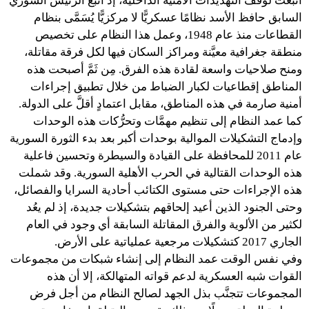
اتُّبعت لوقف التهديدات الأمنية الداخلية، إذ اتَّبع الرئيس السوري
السابق حافظ الأسد نظامًا عسكريًّا لا مركزيًّا يُسَمَّى بنظام
القطاعات منذ عام 1948، وعمل هذا النظام على تخصيص
منطقة جغرافية معيَّنة ومراكز السكان فيها لكل فرقة مقاتلة،
ومنح صلاحيات واسعة لقادة هذه الفرق. مِن ثَمَّ أصبحت هذه
المناطق إقطاعيات لكبار الضباط من خلال تطبيق إجراءات
أمنية صارمة في هذه المناطق، مقابل اعتمادٍ أقلَّ على الدولة.
كما عمد النظام إلى تنظيم مهمَّات وتحرُّكات هذه الوحدات
وإدماج التشكيلات الموالية بوحدات أكبر بعد بدء الثورة السورية
عام 2011 للمحافظة على القيادة والسيطرة وتحسين فاعلية
هذه الوحدات القتالية في الحرب الأهلية السورية. وقد شملت
هذه الإجراءات حتى مستوى الكتائب أحادية السرايا والفصائل،
وحتى الجنود الذين أعيد إلحاقهم بتشكيلات جديدة، إذ لم يعُد
لكثير من الألوية والفرق المقاتلة السابقة أي وجود في العام
الجاري 2017 كتشكيلات مرجعية عملياتية على الأرض.
وفي نفس الوقت عمد النظام إلى إنشاء شبكات من مجموعات
القوات شبه العسكرية لدعم قواته المتهالكة، إلا أن هذه
المجموعات تتجنَّب بذل الجهد لصالح النظام من أجل فرض