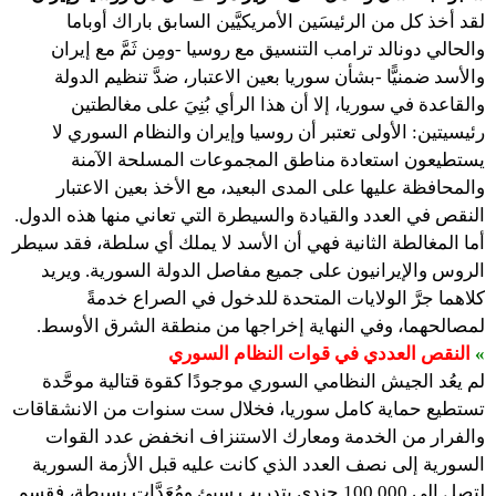
لقد أخذ كل من الرئيسَين الأمريكيَّين السابق باراك أوباما
والحالي دونالد ترامب التنسيق مع روسيا -ومِن ثَمَّ مع إيران
والأسد ضمنيًّا -بشأن سوريا بعين الاعتبار، ضدَّ تنظيم الدولة
والقاعدة في سوريا، إلا أن هذا الرأي بُنِيَ على مغالطتين
رئيسيتين: الأولى تعتبر أن روسيا وإيران والنظام السوري لا
يستطيعون استعادة مناطق المجموعات المسلحة الآمنة
والمحافظة عليها على المدى البعيد، مع الأخذ بعين الاعتبار
النقص في العدد والقيادة والسيطرة التي تعاني منها هذه الدول.
أما المغالطة الثانية فهي أن الأسد لا يملك أي سلطة، فقد سيطر
الروس والإيرانيون على جميع مفاصل الدولة السورية. ويريد
كلاهما جرَّ الولايات المتحدة للدخول في الصراع خدمةً
لمصالحهما، وفي النهاية إخراجها من منطقة الشرق الأوسط.
»
النقص العددي في قوات النظام السوري
لم يعُد الجيش النظامي السوري موجودًا كقوة قتالية موحَّدة
تستطيع حماية كامل سوريا، فخلال ست سنوات من الانشقاقات
والفرار من الخدمة ومعارك الاستنزاف انخفض عدد القوات
السورية إلى نصف العدد الذي كانت عليه قبل الأزمة السورية
لتصل إلى 100.000 جندي بتدريب سيئ ومُعَدَّات بسيطة، فقسم