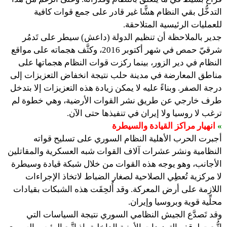
التدخُّل بقي النظام هشًّا غير قادر على جمع قوات كافية
للعمليات الرئيسية المتلاحقة.
جدير بالملاحظة أن تنظيم الدولة (داعش) سيطر على تَدمُر
شرقيّ حمص في شهر أكتوبر 2016، وكثَّف هجماته على مواقع
النظام في دير الزور، بينما ركزت قوات النظام هجماتها على
مناطق المعارضة في مدينة حلب نتيجة انخفاض التعزيزات إلى
درجة الصفر. وبناءً عليه لا يمكن زيادة هذه التعزيزات إلا بتدخل
طرف خارجي عن طريق نشر القوات الأرضية، وهي خطوة لم
ترغب لا روسيا ولا إيران في تنفيذها حتى الآن.
»
انهيار مراكز القيادة والسيطرة
أجبرت الحرب الأهلية النظام السوري على تسليح قواته
النظامية ونشر عشرات آلاف القوات شبه العسكرية والمقاتلين
الأجانب، وهو يوجه هذه القوات من خلال شبكة قيادة وسيطرة
لا مركزية تُعطِي الصلاحية لصغار الضباط لاتخاذ الإجراءات
اللازمة على أرض المعركة. وقد أُلحِقَت هذه الشبكات بقيادات
محلِّية قوية وبروسيا وإيران.
وقد تَصدَّع الجيش النظامي السوري نتيجة السياسات التي