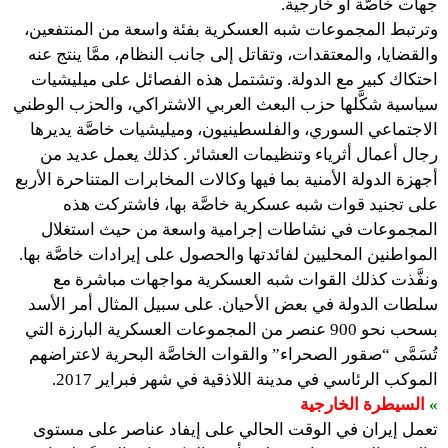
جهات خاصَّة أو خارجية.
وترتبط المجموعات شبه العسكرية بفئة واسعة من المنتفعين،
والقضايا، والمعتقدات، وتقاتل إلى جانب النظام، ممَّا ينتج عنه
احتكاك كبير مع الدولة. وتشتمل هذه الفصائل على ميليشيات
سياسية شكَّلها حزب البعث العربي الاشتراكي، والحزب الوطني
الاجتماعي السوري، والفلسطينيون، وميليشيات خاصَّة يديرها
رجال أعمال أثرياء وتنظيمات العشائر. كذلك يعمل عديد من
أجهزة الدولة الأمنية بما فيها وكالات المخابرات المتناحرة الأربع
على تجنيد قوات شبه عسكرية خاصَّة بها، فاشتركت هذه
المجموعات في نشاطات إجرامية واسعة من حيث استغلال
المواطنين المحليين لفائدتها والحصول على إيرادات خاصَّة بها.
ونفَّذت كذلك القوات شبه العسكرية مواجهات مباشرة مع
سلطات الدولة في بعض الأحيان. على سبيل المثال أمر الأسد
بسحب نحو 900 عنصر من المجموعات العسكرية البارزة التي
تُسَمَّى “صقور الصحراء” والقوات الخاصَّة البحرية لاعتراضهم
الموكب الرئاسي في مدينة اللاذقية في شهر فبراير 2017.
»
السيطرة الخارجية
تعمل إيران في الوقت الحالي على إيفاد عناصر على مستوى