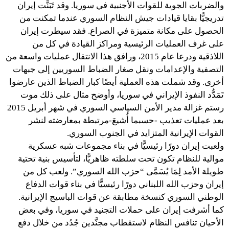
والضربات الجوية للقوات الأجنبية في سوريا. وقد تَبَنَّت إيران
تدريجيًّا بقايا قيادات جيش النظام السوري عندما تمكنت من
الحصول على مكانة متميزة في الصراع. فقد سيطرت إيران
على غرف العمليات الرئيسية ومراكز القيادة في كل من
اللاذقية ودرعا عام 2015، ورافق هذا الانتقال عمليات واسعة من
التصفية والإعدامات ونقل صغار الضباط السوريين إلى جبهات
أخرى. وقد شملت هذه العملية أيضًا كبار الضباط الذين عارضوا
تَمَدُّد النفوذ الإيراني في سوريا، وأوضح مثال على ذلك موت
رستم غزالة مدير الأمن السياسي السوري في شهر أبريل 2015
بعد عمليات تعذيب -حسبما أُشيعَ-مرتبطة بمعارضته لنشر
القوات الإيرانية المتزايد في الجنوب السوري.
ولعبت إيران دورًا رئيسيًّا في بناء مجموعات شبه عسكرية
موالية للنظام تكون تحت سلطته ظاهريًّا، لتأسيس بنية تحتية
طويلة الأمد لِمَا يُسَمَّى “حزب الله السوري”. ولعب كل من
إيران وحزب الله اللبناني دورًا رئيسيًّا في بناء قوات الدفاع
الوطني السوري كنسخة مطابقة عن قوات الباسيج الإيرانية.
كما أشرفت إيران على حملات التجنيد في سوريا، وفي بعض
الأحيان تنافس النظام لاستقطاب مجنَّدين جُدُد من خلال دفع