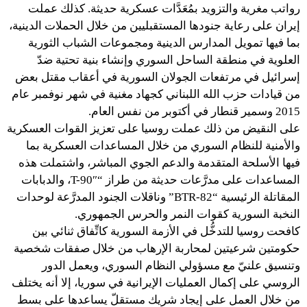
رواتب مغرية والتزويد بمُعَدَّات عسكرية حديثة. كذلك عملت
إيران على رعاية جنودها المستقبليين من خلال الحملات الدينية،
بما فيها تمويل المدارس الدينية ومجموعات الشباب الثورية
العلوية في منطقة الساحل السوري وإنشاء بنية تحتية ضدّ
إسرائيل في مرتفعات الجولان السورية في أعقاب مقتل بعض
من قيادات حزب الله اللبناني كجهاد مغنية في شهر نوفمبر عام
2015 وسمير قنطار في أكتوبر من نفس العام.
على النقيض من ذلك عملت روسيا على تعزيز القوات العسكرية
والأمنية للنظام السوري من خلال المساعدات العسكرية بما
فيها الأسلحة المتقدمة والدعم الجوي المباشر، واشتملت هذه
المساعدات على مدرَّعات حديثة من طراز “T-90″، والدبابات
المقاتلة الرئيسية “BTR-82” وناقلات الجنود المدرَّعة لوحدات
النخبة السورية كقوات النمر والحرس الجمهوري.
كافحت روسيا للتدخُّل في الأزمة السورية كاتِّفاق ثنائي بين
حكومتين شرعيتين لمحاربة الإرهاب من خلال صفقات شخصية
وتنسيق علنيّ مع مسؤولي النظام السوري، ويعمل الدور
الروسي على إكمال العمليات الإيرانية في سوريا، إلا أنه يختلف
من خلال العمل على إيجاد شريك مستقلّ يساعدها على بسط