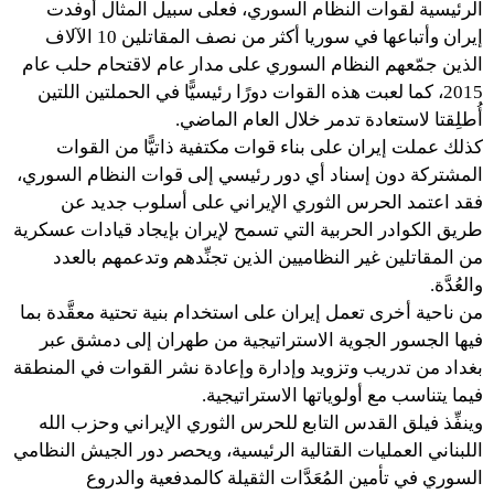
الرئيسية لقوات النظام السوري، فعلى سبيل المثال أوفدت
إيران وأتباعها في سوريا أكثر من نصف المقاتلين 10 الآلاف
الذين جمّعهم النظام السوري على مدار عام لاقتحام حلب عام
2015، كما لعبت هذه القوات دورًا رئيسيًّا في الحملتين اللتين
أُطلِقتا لاستعادة تدمر خلال العام الماضي.
كذلك عملت إيران على بناء قوات مكتفية ذاتيًّا من القوات
المشتركة دون إسناد أي دور رئيسي إلى قوات النظام السوري،
فقد اعتمد الحرس الثوري الإيراني على أسلوب جديد عن
طريق الكوادر الحربية التي تسمح لإيران بإيجاد قيادات عسكرية
من المقاتلين غير النظاميين الذين تجنِّدهم وتدعمهم بالعدد
والعُدَّة.
من ناحية أخرى تعمل إيران على استخدام بنية تحتية معقَّدة بما
فيها الجسور الجوية الاستراتيجية من طهران إلى دمشق عبر
بغداد من تدريب وتزويد وإدارة وإعادة نشر القوات في المنطقة
فيما يتناسب مع أولوياتها الاستراتيجية.
وينفِّذ فيلق القدس التابع للحرس الثوري الإيراني وحزب الله
اللبناني العمليات القتالية الرئيسية، ويحصر دور الجيش النظامي
السوري في تأمين المُعَدَّات الثقيلة كالمدفعية والدروع