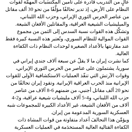
عالٍ من التدريب قادرة على تأمين المكتسَبات المهمَّة لقوات
النظام على الأرض، إذ تدير تحالفًا مؤلَّفًا من نحو 30 ألف مقاتل
من عناصر الحرس الثوري الإيراني، وحزب الله اللبناني،
والميليشيات الشيعية العراقية، والمقاتلين الأفغان الشيعة.
وتشكِّل هذه القوات نسبة السدس إلى الثمن من مجموع
القوات الموالية للنظام السوري، وتُعتبر هذه النسبة كبيرة فقط
عند مقارنتها بالأعداد الصغيرة لوحدات النظام ذات الكفاءة
العالية.
كما نشرت إيران ما لا يقلّ عن سبعة آلاف جندي إيراني في
سوريا، يشتملون على عناصر من الحرس الثوري الإيراني،
وقوات الآرتش التي تنفّذ العمليات الاستكشافية الأولى للقوات
الإيرانية منذ الحرب العراقية الإيرانية. وتقود إيران تحالفًا من
نحو 20 ألف مقاتل أجنبي، من ضمنهم 6-8 آلاف من عناصر
حزب الله اللبناني، و4-5 آلاف مليشيات شيعية عراقية، و2-4
آلاف من الأفغان الشيعة، غير الأعداد الكبيرة للمجموعات شبه
العسكرية السورية المدعومة من إيران.
ويؤمِّن هذا التحالفَ أعداد متفاوتة من قوات المشاة ذات
الكفاءة القتالية العالية المستخدَمة في العمليات العسكرية