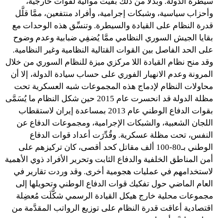
سيطرة الدولة. وبدلًا من ذلك بقيت موالية لقوات خارجية،
وأحزاب سياسية، وشبكات إجرامية، وأفراد منتفعين، ممَّا قلَّل
قدرة النظام على القيادة والسيطرة. وتنسِّق هذه الوحدات مع
بقايا الجيش السوري النظامي ممَّا يُضفِي ضبابية وعدم وضوح
على الحد الفاصل بين القوات القتالية النظامية وغير النظامية.
وقد منح نظام القيادة اللا مركزي ميزة للنظام السوري من خلال
المرونة وعدم الانهيار الفوري على حساب سيادة الدولة، إلا أن
محاولات النظام لإدماج هذه المجموعات شبه العسكرية تحت
مظلة الدولة قد انحسرت عام 2015 حين شكل النظام ما يُسَمَّى
بقوات الدفاع الوطني عام 2013 بمساعدة إيران لاستقطاب
اللجان الشعبية، والشبكات الإجرامية، ومجموعات الدفاع عن
النفس، تحت مظلة عسكرية. وقُدِّرَت أعداد قوات الدفاع
الوطني بـ80-100 ألف مقاتل كحد أقصى، كان تركيزهم على
أمن المناطق الخلفية والدفاع الثابت وتحرير الأفراد ذوي الأهمية
لاستخدامهم في عمليات هجومية أخرى. وقد وردت تقارير في
العام الماضي حول تفكيك قوات الدفاع الوطني وتحويلها إلى
مجموعات محلية خارج هيكل القيادة الرسمي شكَّلَت مُعضِلة
اقتصادية أعاقت قدرة النظام على توزيع الرواتب المقدَّمة من