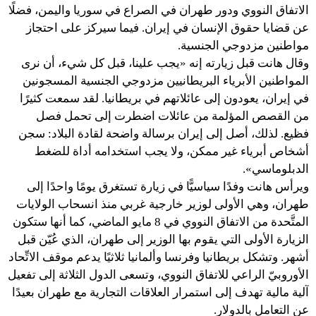
الاتفاق النووي ودور طهران في الصراع في سوريا واليمن، فضلًا
عن قضايا حقوق الإنسان في إيران. فيما سيركز على احتجاز
مواطنين مزدوجي الجنسية.
وقال هانت قبل زيارته إنه «يجب علينا، قبل كل شيء، أن نرى
المواطنين الأبرياء البريطانيين مزدوجي الجنسية المسجونين
في إيران، يعودون إلى عائلاتهم في بريطانيا. لقد سمعت كثيرًا
من القصص المؤلمة من عائلات اضطرت إلى تحمل فصل
فظيع. لذلك، أصل إلى إيران برسالة واضحة لقادة البلاد: سجن
أشخاص أبرياء غير ممكن، ولا يجب استخدامه أداة للضغط
الدبلوماسي».
ويرأس هانت وفدًا سياسيًّا في زيارة تستغرق يومًا واحدًا إلى
طهران، وهي الأولى لوزير خارجية غربي منذ انسحاب الولايات
المتَّحدة من الاتفاق النووي في 8 مايو الماضي، كما أنها ستكون
الزيارة الأولى التي يقوم بها الوزير إلى طهران، الذي عُيّن قبل
أشهر. وتشكل بريطانيا وفرنسا وألمانيا ثلاثيًا يدعم موقف الاتِّحاد
الأوروبيّ الراعي للاتفاق النووي، وتسعى الدول الثلاثة إلى تفعيل
آلية مالية تهدف إلى استمرار العلاقات التجارية مع طهران بعيدًا
عن التعامل بالدولار.