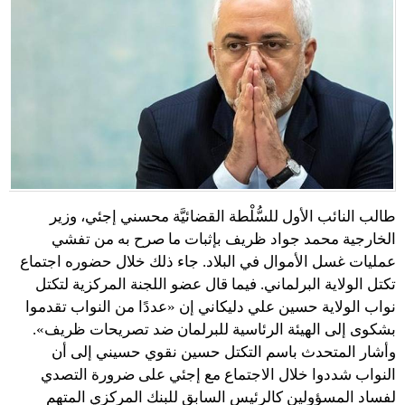
طالب النائب الأول للسُّلْطة القضائيَّة محسني إجئي، وزير
الخارجية محمد جواد ظريف بإثبات ما صرح به من تفشي
عمليات غسل الأموال في البلاد. جاء ذلك خلال حضوره اجتماع
تكتل الولاية البرلماني. فيما قال عضو اللجنة المركزية لتكتل
نواب الولاية حسين علي دليكاني إن «عددًا من النواب تقدموا
بشكوى إلى الهيئة الرئاسية للبرلمان ضد تصريحات ظريف».
وأشار المتحدث باسم التكتل حسين نقوي حسيني إلى أن
النواب شددوا خلال الاجتماع مع إجئي على ضرورة التصدي
لفساد المسؤولين كالرئيس السابق للبنك المركزي المتهم