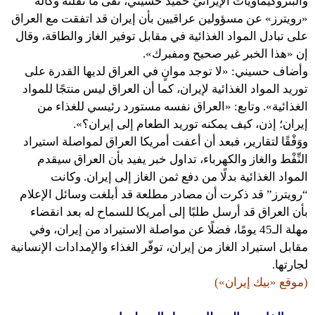
والبتروكيماويات الإيرانيّ حميد حسيني، نفى ما نقلته وكالة
«رويترز» عن مسؤولين عراقيين بأن إيران قد اتفقت مع العراق
على تبادل المواد الغذائية في مقابل توفير الغاز والطاقة، وقال
إن «هذا الخبر غير صحيح ومفبرك».
وأضاف حسيني: «لا توجد موانٍ في العراق لديها القدرة على
توريد المواد الغذائية لإيران، كما أن العراق ليس منتجًا للمواد
الغذائية». وتابع: «العراق نفسه مستورد رئيسي للغذاء من
إيران؛ إذن، كيف يمكنه توريد الطعام إلى إيران؟».
ووَفْقًا لتقارير، فبعد أن أعفت أمريكا العراق لمواصلة استيراد
النِّفْط والغاز والكهرباء، تداول خبر يفيد بأن العراق سيقدم
المواد الغذائية بدلًا من دفع ثمن الغاز إلى إيران. وكانت
“رويترز” قد ذكرت أن مصادر مطلعة قد أبلغت وسائل الإعلام
بأن العراق قد أرسل طلبًا إلى أمريكا للسماح له بعد انقضاء
مهلة الـ45 يومًا، فضلًا عن مواصلة الاستيراد من إيران، وفي
مقابل استيراد الغاز من إيران، توفّر الغذاء والإمدادات الإنسانية
لجارتها.
(موقع «بيك إيران»)