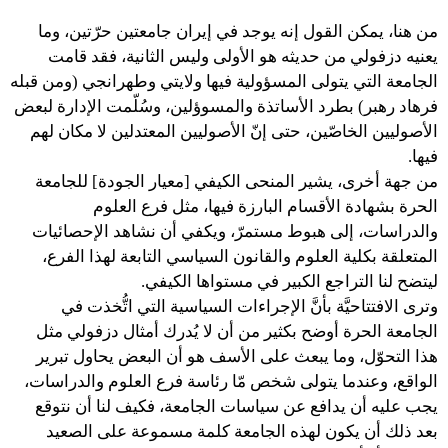
من هنا، يمكن القول إنه يوجد في إيران جامعتين حرّتين، وما
يعنيه دزفولي من حديثه هو الأولى وليس الثانية، فقد قامت
الجامعة التي يتولى المسؤولية فيها ولايتي وطهرانجي (ومن قبله
فرهاد رهبر) بطرد الأساتذة والمسوؤلين، وسُلّمت الإدارة لبعض
الأصوليين الخاصّين، حتى إنّ الأصوليين المعتدلين لا مكان لهم
فيها.
من جهة أخرى، يشير المنحى الكيفي [معيار الجودة] للجامعة
الحرة بشهادة الأقسام البارزة فيها، مثل فرع العلوم
والدراسات، إلى هبوط مستمرّ، ويكفي أن نشاهد الإحصائيات
المتعلقة بكلية العلوم والقانون السياسي التابعة لهذا الفرع،
ليتضح لنا التراجع الكبير في مستواها الكيفي.
وترى الافتتاحيَّة بأنَّ الإجراءات السياسية التي اتُّخذت في
الجامعة الحرة أوضح بكثير من أن لا يُدرك أمثال دزفولي مثل
هذا التحوّل، وما يبعث على الأسف هو أن البعض يحاول تبرير
الواقع، وعندما يتولى شخص مّا رئاسة فرع العلوم والدراسات،
يجب عليه أن يدافع عن سياسات الجامعة، فكيف لنا أن نتوقع
بعد ذلك أن يكون لهذه الجامعة كلمة مسموعة على الصعيد