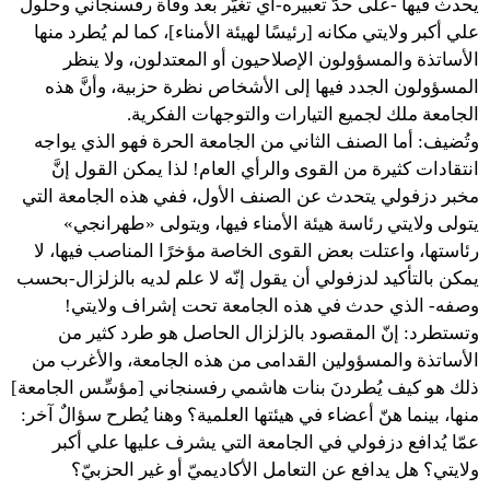
يحدث فيها -على حدّ تعبيره-أي تغيُّر بعد وفاة رفسنجاني وحلول
علي أكبر ولايتي مكانه [رئيسًا لهيئة الأمناء]، كما لم يُطرد منها
الأساتذة والمسؤولون الإصلاحيون أو المعتدلون، ولا ينظر
المسؤولون الجدد فيها إلى الأشخاص نظرة حزبية، وأنَّ هذه
الجامعة ملك لجميع التيارات والتوجهات الفكرية.
وتُضيف: أما الصنف الثاني من الجامعة الحرة فهو الذي يواجه
انتقادات كثيرة من القوى والرأي العام! لذا يمكن القول إنَّ
مخبر دزفولي يتحدث عن الصنف الأول، ففي هذه الجامعة التي
يتولى ولايتي رئاسة هيئة الأمناء فيها، ويتولى «طهرانجي»
رئاستها، واعتلت بعض القوى الخاصة مؤخرًا المناصب فيها، لا
يمكن بالتأكيد لدزفولي أن يقول إنّه لا علم لديه بالزلزال-بحسب
وصفه- الذي حدث في هذه الجامعة تحت إشراف ولايتي!
وتستطرد: إنّ المقصود بالزلزال الحاصل هو طرد كثير من
الأساتذة والمسؤولين القدامى من هذه الجامعة، والأغرب من
ذلك هو كيف يُطردنَ بنات هاشمي رفسنجاني [مؤسِّس الجامعة]
منها، بينما هنّ أعضاء في هيئتها العلمية؟ وهنا يُطرح سؤالٌ آخر:
عمّا يُدافع دزفولي في الجامعة التي يشرف عليها علي أكبر
ولايتي؟ هل يدافع عن التعامل الأكاديميّ أو غير الحزبيّ؟