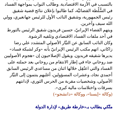
بالتسبب في الأزمة الاقتصادية. وطالب النواب بمواجهة الفساد
في السُّلْطة القضائيَّة، كما طالبوا بإعلان نتائج قضية شقيق
رئيس الجمهورية، وشقيق النائب الأول للرئيس جهانغيري، وولي
الله سيف وآخرين.
ويتهم القضاء الإيرانيّ، حسين فريدون شقيق الرئيس بالتورط
في أحد ملفات الفساد الاقتصادي وتلقيه الرشوة.
وكان النائب السابق عن التيَّار الأصولي المتشدد علي رضا
زاكاني، اتهم مكتب الرئيس الإيرانيّ بأنه «وكر لشبكة فساد»
يديرها شقيقه فريدون. ويقول الإصلاحيون إن «هجوم الأصوليين
ضد روحاني جاء في إطار الانتقام من روحاني بعد حملته على
الفساد والتي اعتُقِل خلالها اثنان من مساعدي الرئيس السابق
أحمدي نجاد، وعشرات المسؤولين، أغلبهم ينتمون إلى التيَّار
الأصولي، وشخصيات مقربة من الحرس الثوري، لإدانتهم
بسرقات واختلاسات مالية كبرى».
(وكالة «إيسنا»، ووكالة «دانشجو»)
متّكي يطالب بـ«خارطة طريق» لإدارة الدولة