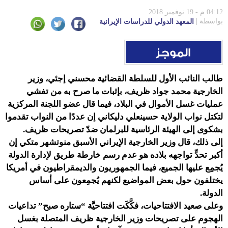
04:12 م - 19 نوفمبر 2018
بواسطة
المعهد الدولي للدراسات الإيرانية
طالب النائب الأول للسلطة القضائية محسني إجئي، وزير
الخارجية محمد جواد ظريف، بإثبات ما صرح به من تفشي
عمليات غسل الأموال في البلاد، فيما قال عضو اللجنة المركزية
لتكتل نواب الولاية حسينعلي دليكاني إن عددًا من النواب تقدموا
بشكوى إلى الهيئة الرئاسية للبرلمان ضدّ تصريحات ظريف.
إلى ذلك، قال وزير الخارجية الإيراني الأسبق منوتشهر متكي إن
أكبر تحدٍّ تواجهه بلاده هو عدم رسم خارطة طريق لإدارة الدولة
يُجمِع عليها الجميع، فيما الجمهوريون والديمقراطيون في أمريكا
يختلفون حول بعض المواضيع لكنهم يُجمِعون على أساس
الدولة.
وعلى صعيد الافتتاحيات، فكَّكَت افتتاحيَّة “ستاره صبح” تداعيات
الهجوم على تصريحات وزير الخارجية ظريف المتصلة بغسل