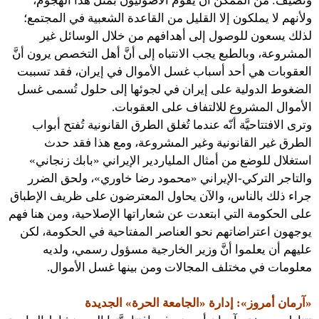
وتُضيف: من الممكن أن يقوم الأصوليون بمثل هذا الهجوم،
ولأنهم لا يملكون إلا القليل من القاعدة الشعبية في المجتمع؛
لذلك يسعون للوصول إلى أهدافهم من خلال الوسائل غير
المشروعة، وبالطبع يجب الانتباه إلى أنَّ أهل التخصص يرون أنَّ
العقوبات هي أحد أسباب غسل الأموال في إيران، فقد تسببت
الضغوط الدولية على إيران في لجوئها إلى حلول تُسمى غسل
الأموال المشروع للالتفاف على العقوبات.
وترى الافتتاحيَّة أنّه عندما تُغلق الطرق القانونية تُفتح أبواب
الطرق غير القانونية وغير المشروعة، ومع هذا فقد حدث
استغلال للوضع من أمثال الملياردير الإيراني «بابك زنجاني»
والتاجر التركي-الإيراني «محمود رضا خاوري»، ولحق الضرر
جراء ذلك بالناس، والآن يحاول المعترضون على ظريف الإطباق
على الحكومة التي ابتعدت عن شعاراتها الإصلاحية، ومن هنا فهم
يوجهون اعتراضاتهم نحو العناصر المفتاحية في الحكومة، لكن
عليهم أن يعلموا أنَّ وزير الخارجية مسؤول رسمي، ولديه
معلومات في مختلف المجالات ومن بينها غسل الأموال.
«آرمان أمروز»: إدارة «الجامعة الحرة» الجديدة