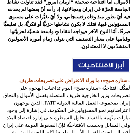
الأموال، أما افتتاحية صحيفة “آرمان أمروز” فقد تناولت نشاط
الجامعة الحرَّة في إيران ومجالاتها، إذ رأت أنّ بعضها لم يحدث
فيه أيّ تطور منذ وفاة رفسنجاني، ولا أيّ تغيُّرات على مستوى
المسؤولين فيها، فتلك لا يكون نشاطها حزبيًّا أو فكريًّا، بل تعليميًّا
صِرفًا، أمّا النوع الآخر فيواجه انتقاداتٍ واسعة شعبيَّة لحزبيَّتها
وقيامها على معيار التصنيف التي يتولى زمام أموره الأصوليون
المتشدّدون لا المعتدلون.
«ستاره صبح»: ما وراء الاعتراض على تصريحات ظريف
تُفكّك افتتاحيَّة «ستاره صبح» اليوم تداعيات الهجوم على
تصريحات وزير الخارجية ظريف المتصلة بغسل الأموال والتحاق
إيران بمجموعة العمل المالية الدولية FATF، الذين يوجهون
اعتراضاتهم نحو المسؤولين في الحكومة، في إشارة إلى وجود
تيارات متّهمة بالفساد تحاول السيطرة على إدارة اقتصاد البلاد،
وفي المقابل وبحسب الافتتاحيَّة فإنّ الضغوط الدولية على إيران
أدّت إلى لجوئها لغسل الأموال واصفةً إيّاه باللجوء المشروع