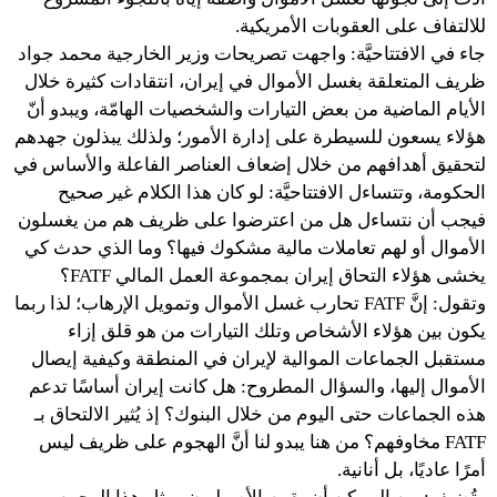
للالتفاف على العقوبات الأمريكية.
جاء في الافتتاحيَّة: واجهت تصريحات وزير الخارجية محمد جواد
ظريف المتعلقة بغسل الأموال في إيران، انتقادات كثيرة خلال
الأيام الماضية من بعض التيارات والشخصيات الهامّة، ويبدو أنّ
هؤلاء يسعون للسيطرة على إدارة الأمور؛ ولذلك يبذلون جهدهم
لتحقيق أهدافهم من خلال إضعاف العناصر الفاعلة والأساس في
الحكومة، وتتساءل الافتتاحيَّة: لو كان هذا الكلام غير صحيح
فيجب أن نتساءل هل من اعترضوا على ظريف هم من يغسلون
الأموال أو لهم تعاملات مالية مشكوك فيها؟ وما الذي حدث كي
يخشى هؤلاء التحاق إيران بمجموعة العمل المالي FATF؟
وتقول: إنَّ FATF تحارب غسل الأموال وتمويل الإرهاب؛ لذا ربما
يكون بين هؤلاء الأشخاص وتلك التيارات من هو قلق إزاء
مستقبل الجماعات الموالية لإيران في المنطقة وكيفية إيصال
الأموال إليها، والسؤال المطروح: هل كانت إيران أساسًا تدعم
هذه الجماعات حتى اليوم من خلال البنوك؟ إذ يُثير الالتحاق بـ
FATF مخاوفهم؟ من هنا يبدو لنا أنَّ الهجوم على ظريف ليس
أمرًا عاديًا، بل أنانية.