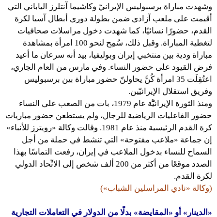
وشهدت مباراة برسبوليس الإيرانيّ وكاشيما آنتلرز الياباني التي
أقيمت على ملعب آزادي ضمن بطولة دوري أبطال آسيا لكرة
القدم، حضورًا نسائيًا، كما شهدت دخول مراسلات صحافيات
لتغطية المباراة. وقبل ذلك، سُمِح لنحو 100 امرأة بمشاهدة
مباراة ودية بين منتخبي إيران وبوليفيا، بيد أنه سرعان ما أعيد
فرض القيود على حضور النساء. وفي مارس من العام الجاري،
اعتُقِلَت 35 امرأة كُنَّ يحاولنّ حضور مباراة بين برسبوليس
وفريق استقلال الإيرانيّين.
ومنذ الثورة الإيرانيََّّة عام 1979، بات من الصعب على النساء
حضور الفاعليات الرياضية للرجال، ولم يستطعن حضور مباريات
كرة القدم الرئيسية منذ عام 1981. وقالت وكالة «رويترز للأنباء»
إن جماعة «ملاعب مفتوحة» التي تنشط في حملة من أجل
السماح للنساء بدخول الملاعب في إيران، رفعت التماسًا بهذا
الصدد موقعًا من أكثر من 200 ألف شخص إلى الاتِّحاد الدولي
لكرة القدم.
(وكالة «نادي المراسلين الشباب»)
«الدينار» أو «المقايضة» بدلًا من الدولار في التعاملات التجارية