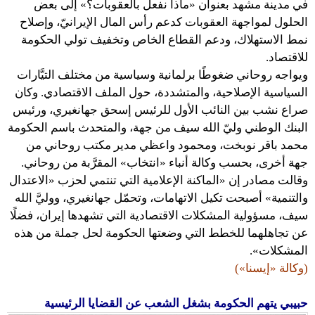
في مدينة مشهد بعنوان «ماذا نفعل بالعقوبات؟» إلى بعض
الحلول لمواجهة العقوبات كدعم رأس المال الإيرانيّ، وإصلاح
نمط الاستهلاك، ودعم القطاع الخاص وتخفيف تولي الحكومة
للاقتصاد.
ويواجه روحاني ضغوطًا برلمانية وسياسية من مختلف التيَّارات
السياسية الإصلاحية، والمتشددة، حول الملف الاقتصادي. وكان
صراع نشب بين النائب الأول للرئيس إسحق جهانغيري، ورئيس
البنك الوطني وليّ الله سيف من جهة، والمتحدث باسم الحكومة
محمد باقر نوبخت، ومحمود واعظي مدير مكتب روحاني من
جهة أخرى، بحسب وكالة أنباء «انتخاب» المقرَّبة من روحاني.
وقالت مصادر إن «الماكنة الإعلامية التي تنتمي لحزب «الاعتدال
والتنمية» أصبحت تكيل الاتهامات، وتحمّل جهانغيري، ووليَّ الله
سيف، مسؤولية المشكلات الاقتصادية التي تشهدها إيران، فضلًا
عن تجاهلهما للخطط التي وضعتها الحكومة لحل جملة من هذه
المشكلات».
(وكالة «إيسنا»)
حبيبي يتهم الحكومة بشغل الشعب عن القضايا الرئيسية