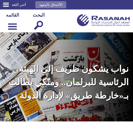
الألتحاق بالمعهد
أختر اللغة
البحث
القائمه
نواب يشكون ظريف إلى الهيئة
الرئاسية للبرلمان.. ومتّكي يطالب
بـ«خارطة طريق» لإدارة الدولة