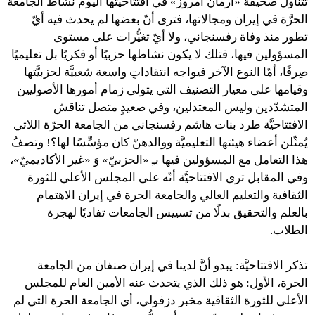
تتناول صحيفة «آرمان أمروز» في افتتاحيَّتها اليوم نشاط الجامعة
الحرَّة في إيران ومجالاتها، فترى أنّ بعضها لم يحدث فيه أيّ
تطور منذ وفاة رفسنجاني، ولا أيّ تغيُّرات على مستوى
المسؤولين فيها، فتلك لا يكون نشاطها حزبيًا أو فكريًا بل تعليميًا
صِرفًا، أمّا النوع الآخر فيواجه انتقاداتٍ واسعة شعبيَّة لحزبيَّتها
وقيامها على معيار التصنيف التي يتولى زمام أمورها الأصوليين
المتشدّدين وليس المعتدلين، وفي صعيدٍ متصل تناقش
الافتتاحيَّة طرد بنات هاشم رفسنجاني من الجامعة الحرّة اللاتي
يُمثّلن أعضاء هيئتها التعليميَّة ووالدهنّ كان مؤسِّسًا لها؟! وتصفُ
هذا التعامل مع المسؤولين فيها بـِ «الحزبيّ» وَ «غير الأكاديميّ»،
وفي المقابل ترى الافتتاحيَّة أنّه على المجلس الأعلى للثورة
الثقافية والتعليم العالي والجامعة الحرة في إيران الاهتمام
بالعلم والتحقيق بدلًا من تسييس الجامعات تفاديًا لهجرة
الطلاب.
تذكر الافتتاحيَّة: يبدو أنَّ لدينا في إيران صنفان من الجامعة
الحرة، الأول: هو ذلك الذي يتحدث عنه الأمين العام للمجلس
الأعلى للثورة الثقافية مخبر دزفولي، أي الجامعة الحرة التي لم