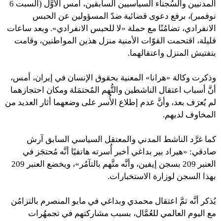
المدنيين والسُجناء السياسيين السابقين، أمس الأوَّل (السبت 6
نوفمبر)، برفع دعوى قضائية ضدّ المسؤولين عن الحبس
الانفرادي، تضامُنًا مع حملة «لا للحبس الانفرادي». وبعد ساعات
قليلة، اقتحمت القوّات الأمنية منزل هذين المواطنين، وقامت
بتفتيش المنزل واعتقالهما.
وذكرت وكالة «هرانا» المعنية بحقوق الإنسان في إيران، أمس،
أنَّ أسباب اعتقال الناشطين والتُّهم المُحتمَلة ومكان احتجازهما
لم يُعرَف بعد، وأنَّ عدم إطلاع الأُسر على وضعهما أثار العديد من
المخاوف لديهم.
كما غرَّد الناشط المدني والمعتقل السياسي السابق آرش
صادقي: «هيراد بير بداغي أخبر أُسرته هاتفيًا أنَّه مُحتجَز في
العنبر 209 بسجن إيفين، وأنَّه متَّهم بالتآمُر»، ويخضع العنبر 209
بهذا السجن لوزارة الاستخبارات.
يُذكر أنَّه تمَّ اعتقال محمدي وبداغي في مايو المنصرم بالتزامُن
مع اليوم العالمي للعُمَّال، بسبب مشاركتهم في تجمهُرات