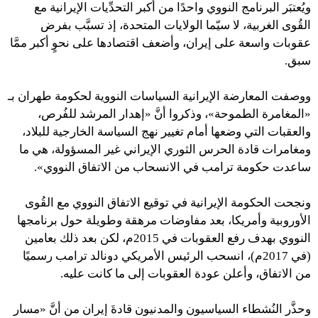
ويُعتبَر البرنامج النووي واحدًا من أكبر التحدِّيات الإيرانية مع
القُوى الغربية، لا سيّما الولايات المتحدة، إذ تسبَّب بفرض
عقوبات واسعة على إيران، وأضعف اقتصادها على نحوٍ أكبر ممَّا
سبق.
ووصفت المعارضة الإيرانية السياسات النووية لحكومة طهران بـ
«المغامرة الطموحة»، وذكروا أنَّ «إهدار المرشد للفُرص،
والعقبات التي وضعها أمام تغيير نهج السياسة الخارجية للبلاد،
ومغامرات قادة الحرس الثوري الإيراني غير المسؤولة، هي ما
ساعدت حكومة ترامب في الانسحاب من الاتفاق النووي».
ونجحت الحكومة الإيرانية في توقيع الاتفاق النووي مع القُوى
الأوروبية وأمريكا، بعد مفاوضات مرهقة وطويلة حول برنامجها
النووي بهدف رفع العقوبات في 2015م، لكن بعد ذلك بعامين
(في 2017م)، انسحب الرئيس الأمريكي دونالد ترامب رسميًا
من الاتفاق، وأعلن عودة العقوبات إلى ما كانت عليه.
وحذَّر النُشطاء السياسيون والمدنيون قادةَ إيران من أنَّ «مسار