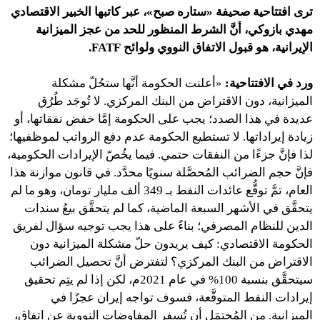
ترى افتتاحية صحيفة «ستاره صبح»، عبر كاتبها الخبير الاقتصادي
مهدي بازوكي، أنَّ الشرط المنظور للحد من عجز الميزانية
الإيرانية، هو قبول الاتفاق النووي ولوائح
FATF
.
ورد في الافتتاحية:
«أعلنت الحكومة أنَّها ستحُلّ مشكلة
الميزانية، دون الاقتراض من البنك المركزي. لا تُوجَد طُرُق
عديدة في هذا الصدد؛ يجب على الحكومة إمَّا خفض نفقاتها، أو
زيادة إيراداتها. لا تستطيع الحكومة عدم دفع الرواتب لموظفيها؛
لذا فإنَّ جزءًا من النفقات حتمي. فيما يخُصّ الإيرادات الحكومية،
فإنَّ حجم الضرائب المُحصَّلة سنويًا محدَّد. في قانون موازنة هذا
العام، تمَّ توقُّع عائدات النفط بـ 349 ألف مليار تومان، وهو ما لم
يتحقَّق في الأشهر السبعة الماضية، كما لم يتحقَّق بيعُ سندات
الدين للنظام المصرفي؛ بناءً على هذا يجب توجيه سؤال لفريق
الحكومة الاقتصادي: كيف يريدون حلّ مشكلة الميزانية دون
الاقتراض من البنك المركزي؟ لتفترض أنَّ تحصيل الضرائب
سيتحقَّق بنسبة 100% في عام 2021م، لكن إذا لم يتِم تحقيق
إيرادات النفط المتوقَّعة، فسوف تواجه إيران عجزًا في
الميزانية. من المُحتمَل أن تُسفِر المفاوضات النووية عن اتفاق،