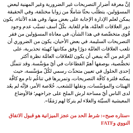
إنَّ معرفة أضرار التصريحات غير الضرورية وغير المهنية لبعض
المسؤولين، يتطلَّب بحثًا شاملًا من زوايا مختلفة، وفي الحقيقة
يمكن لعلم الإدارة الإجابة على بعض منها، وفي هذه الأثناء، يكون
دور العلاقات العامَّة، هام للغاية. بكُلّ أسف تسبَّب عدم وجود
قُوى متخصِّصة في هذا الشأن، في معاناة المسؤولين من فقر
التصريحات السليمة. في بعض الأحيان، يكون من الضروري أن
تلعب العلاقات العامَّة دورًا وفق مكانتها كهيئة تحذيرية، على
الرغم من أنَّه ينبغي أن يكون للعلاقات العامَّة نظرة أكثر
تخصُّصية، بوصفها أهمّ القطاعات في أيّ مؤسَّسة. وقد تتمثَّل
إحدى الحلول في تعيين متحدِّث رسمي لكُلّ مؤسَّسة، حيث
يمكنه فلترة كافَّة التصريحات، وتمريرها في تناغُم تام مع كافَّة
الهيئات والمؤسَّسات، ونقلها للشعب. خُلاصة الأمر، فإنَّه لم يعُد
لدى الناس أيّ مساحة لرش الملح على جراحهم؛ فالأوضاع
المعيشية السيِّئة والغلاء لم يتركا لهم رَمَقًا».
«ستاره صبح»: شرط الحد من عجز الميزانية هو قبول الاتفاق
النووي و
FATF