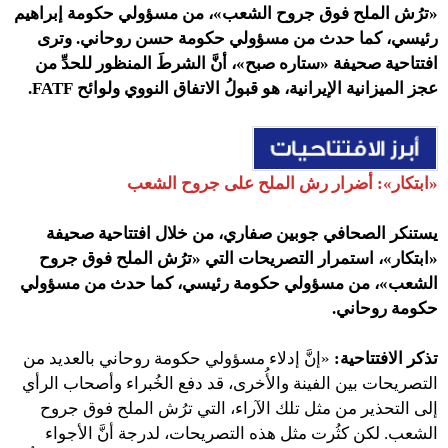
«ترُش الملح فوق جروح الشعب»، من مسؤولي حكومة إبراهيم
رئيسي، كما حدث من مسؤولي حكومة حسن روحاني. وترى
افتتاحية صحيفة «ستاره صبح»، أنَّ الشرطَ المنظور للحدِّ من
عجز الميزانية الإيرانية، هو قبولُ الاتفاق النووي ولوائح FATF.
«ابتكار»
:
أضرار رش الملح على جروح الشعب
يستنكر الصحافي جوبين صفاري، من خلال
افتتاحية صحيفة
«ابتكار»
، استمرار التصريحات التي «ترُش الملح فوق جروح
الشعب»، من مسؤولي حكومة رئيسي، كما حدث من مسؤولي
حكومة روحاني.
تذكر الافتتاحية:
«إنَّ إدلاء مسؤولي حكومة روحاني بالعديد من
التصريحات بين الفينة والأُخرى، قد دفع الخُبراء وأصحاب الرأي
إلى التحذير من مثل تلك الآراء، التي ترُش الملح فوق جروح
الشعب. لكن كثُرت مثل هذه التصريحات، لدرجة أنَّ الأجواء