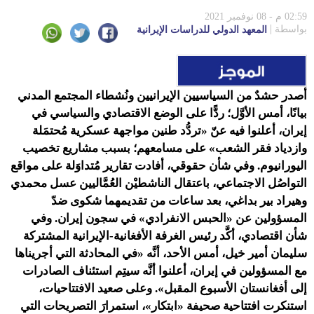
المقبل
02:59 م - 08 نوفمبر 2021
بواسطة
المعهد الدولي للدراسات الإيرانية
أصدر حشدٌ من السياسيين الإيرانيين ونُشطاء المجتمع المدني
بيانًا، أمس الأوَّل؛ ردًّا على الوضع الاقتصادي والسياسي في
إيران، أعلنوا فيه عنّ «تردُّد طنين مواجهة عسكرية مُحتمَلة
وازدياد فقر الشعب» على مسامعهم؛ بسبب مشاريع تخصيب
اليورانيوم. وفي شأن حقوقي، أفادت تقارير مُتداوَلة على مواقع
التواصُل الاجتماعي، باعتقال الناشطيْن العُمَّاليين عسل محمدي
وهيراد بير بداغي، بعد ساعات من تقديمهما شكوى ضدّ
المسؤولين عن «الحبس الانفرادي» في سجون إيران. وفي
شأن اقتصادي، أكَّد رئيس الغرفة الأفغانية-الإيرانية المشتركة
سليمان أمير خيل، أمس الأحد، أنَّه «في المحادثة التي أجريناها
مع المسؤولين في إيران، أعلنوا أنَّه سيتِم استئناف الصادرات
إلى أفغانستان الأسبوع المقبل». وعلى صعيد الافتتاحيات،
استنكرت افتتاحية صحيفة «ابتكار»، استمرارَ التصريحات التي