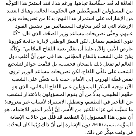
العامَّة لم تُعد حسَّاسةً تجاهها. ورغم هذا، فقد استمرّ هذا التوجُّه
بين المسؤولين المتوسِّطين في الحكومة الحالية. وهناك العديد
من الإشارات على استمرار هذا النهج؛ بدءًا من تصريحات وزير
الإرشاد التي قد تُثير مخاوف السينمائيين من تضييق القيود
عليهم، وحتَّى تصريحات مساعد وزير الصحَّة، الذي قال: “كُنّا
ننوي التطعيم بمقابل، لكن المقرّ الوطني لإدارة جائحة كورونا
عارض الأمر، والآن علينا أن نقدِّر نعمة اللقاح المجّاني”. وكأنَّه
يمُنّ على الشعب باللقاح المجّاني، هذا في حين أنَّ أغلب دول
العالم لم تفعل ذلك بالمجان فحسب، بل قدَّمت جوائز لتشجيع
الشعب على تلقِّي اللقاح. لكن تصريحات مساعد الوزير تروي
نفس قصَّة الهروب إلى الأمام، حيث بات يتعيَّن على الشعب
الآن توجيه الشكر للمسؤولين على اللقاح المجّاني، الذي هو
حقّهم الطبيعي، بدلًا من أن يقوم المسؤولون بالاعتذار للشعب
عن التأخير في التطعيم، وتعطيل الاستيراد لأسباب غير معروفة؛
ما تسبَّب في عزاء للكثير من الأُسر. إنَّ الأمر المثير للاهتمام، هو
أن يقول هذا المسؤول إنَّ التطعيم قد قلَّل من حالات الإصابة
المنوَّمة بنسبة 90%، دون الإشارة إلى أنَّ ذلك رُبَّما كان ليحدُث
في وقت مبكِّر عن ذلك.