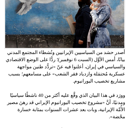
أصدر حشد من السياسيين الإيرانيين ونُشطاء المجتمع المدني
بيانًا، أمس الأوَّل (السبت 6 نوفمبر)؛ ردًّا على الوضع الاقتصادي
والسياسي في إيران، أعلنوا فيه عنّ «تردُّد طنين مواجهة
عسكرية مُحتمَلة وازدياد فقر الشعب» على مسامعهم؛ بسبب
مشاريع تخصيب اليورانيوم.
وورَد في هذا البيان الذي وقَّع عليه أكثر من 40 ناشطًا سياسيًا
ومدنيًا، أنَّ «مشروع تخصيب اليورانيوم الإيراني قد رهنَ مصير
الأُمَّة الإيرانية، وبات بعد عشرات السنوات بمثابة خسارة
محْضة».