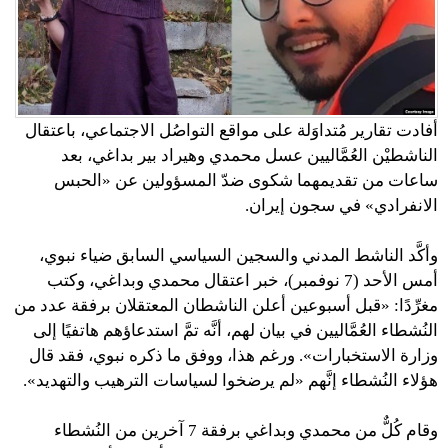
أفادت تقارير مُتداوَلة على مواقع التواصُل الاجتماعي، باعتقال
الناشطيْن العُمَّاليين عسل محمدي وهيراد بير بداغي، بعد
ساعات من تقديمهما شكوى ضدّ المسؤولين عن «الحبس
الانفرادي» في سجون إيران.
وأكَّد الناشط المدني والسجين السياسي السابق ضياء نبوي،
أمس الأحد (7 نوفمبر)، خبر اعتقال محمدي وبداغي، وكتب
مغرِّدًا: «قبل أسبوعين أعلن الناشطان المعتقلان برفقة عدد من
النُشطاء العُمَّاليين في بيان لهم، أنَّه تمَّ استدعاؤهم هاتفيًا إلى
وزارة الاستخبارات». ورغم هذا، ووفق ما ذكره نبوي، فقد قال
هؤلاء النُشطاء إنَّهم «لم يرضخوا لسياسات الترهيب والتهديد».
وقام كُلٌّ من محمدي وبداغي برفقة 7 آخرين من النُشطاء