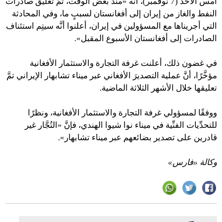
أمس الأحد (7 نوفمبر)، أنَّه «منذ بعض الوقت، تمَّ تعليق صادرات
النفط والغاز من إيران إلى أفغانستان لسببٍ ما، وفي المحادثة
التي أجريناها مع المسؤولين في إيران، أعلنوا أنَّه سيتِم استئناف
الصادرات إلى أفغانستان الأسبوع المقبل».
في غضون ذلك، أعلنت غرفة التجارة والاستثمار الأفغانية
مؤخَّرًا، أنَّ عملية التصديرَ الأفغاني عبر ميناء تشابهار الإيراني تمَّ
تعليقها خلال الأشهر الثلاثة الماضية.
ووفقًا لمسؤولي غرفة التجارة والاستثمار الأفغانية، ونظرًا
للتحدِّيات الفنِّية في ميناء نوا شيوا الهندي، فإنَّ «التُجَّار غير
قادرين على تصدير بضائعهم عبر ميناء تشابهار».
وكالة «فارس»