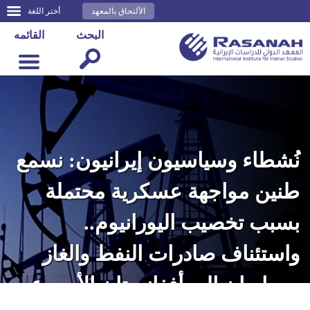
الألتحاق بالمعهد
أختر اللغة
البحث
القائمه
نُشطاء وسياسيون إيرانيون: نسمع
طنين مواجهة عسكرية محتملة
بسبب تخصيب اليورانيوم..
واستئناف صادرات النفط والغاز
من إيران إلى أفغانستان الأسبوع