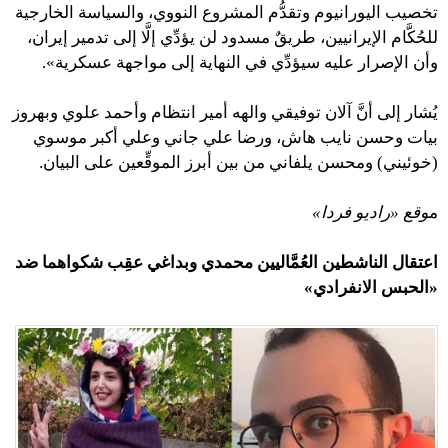
تخصيب اليورانيوم وتقدُّم المشروع النووي، والسياسة الخارجية
للحُكَّام الإيرانيين، طريقٌ مسدود لن يؤدِّي إلَّا إلى تدمير إيران،
وأن الإصرار عليه سيؤدِّي في النهاية إلى مواجهة عسكرية».
يُشار إلى أنَّ آلان توفيقي والهه أمير انتظام وأحمد علوي وبهروز
بيات وحسن نايب هاش، ورضا علي جاني وعلي أكبر موسوي
(خوئيني) ومحسن يلفاني من بين أبرز الموقِّعين على البيان.
م
وقع «راديو فردا»
اعتقال الناشطين العُمَّاليين محمدي وبداغي عقِب شكواهما ضد
«الحبس الانفرادي»