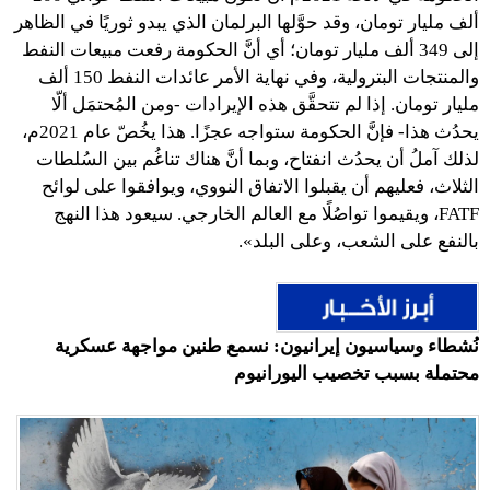
ألف مليار تومان، وقد حوَّلها البرلمان الذي يبدو ثوريًا في الظاهر
إلى 349 ألف مليار تومان؛ أي أنَّ الحكومة رفعت مبيعات النفط
والمنتجات البترولية، وفي نهاية الأمر عائدات النفط 150 ألف
مليار تومان. إذا لم تتحقَّق هذه الإيرادات -ومن المُحتمَل ألّا
يحدُث هذا- فإنَّ الحكومة ستواجه عجزًا. هذا يخُصّ عام 2021م،
لذلك آملُ أن يحدُث انفتاح، وبما أنَّ هناك تناغُم بين السُلطات
الثلاث، فعليهم أن يقبلوا الاتفاق النووي، ويوافقوا على لوائح
FATF، ويقيموا تواصُلًا مع العالم الخارجي. سيعود هذا النهج
بالنفع على الشعب، وعلى البلد».
نُشطاء وسياسيون إيرانيون: نسمع طنين مواجهة عسكرية
محتملة بسبب تخصيب اليورانيوم