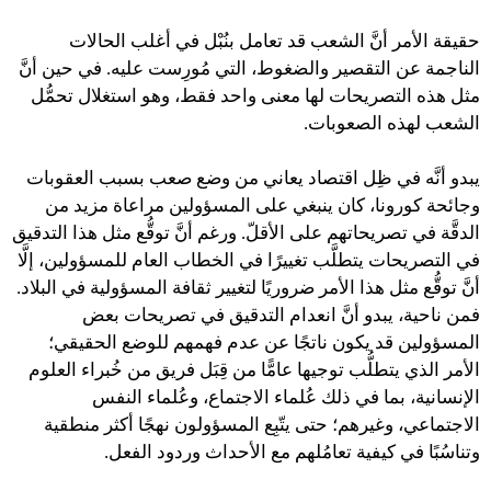
حقيقة الأمر أنَّ الشعب قد تعامل بنُبْل في أغلب الحالات
الناجمة عن التقصير والضغوط، التي مُورِست عليه. في حين أنَّ
مثل هذه التصريحات لها معنى واحد فقط، وهو استغلال تحمُّل
الشعب لهذه الصعوبات.
يبدو أنَّه في ظِل اقتصاد يعاني من وضع صعب بسبب العقوبات
وجائحة كورونا، كان ينبغي على المسؤولين مراعاة مزيد من
الدقَّة في تصريحاتهم على الأقلّ. ورغم أنَّ توقُّع مثل هذا التدقيق
في التصريحات يتطلَّب تغييرًا في الخطاب العام للمسؤولين، إلَّا
أنَّ توقُّع مثل هذا الأمر ضروريًا لتغيير ثقافة المسؤولية في البلاد.
فمن ناحية، يبدو أنَّ انعدام التدقيق في تصريحات بعض
المسؤولين قد يكون ناتجًا عن عدم فهمهم للوضع الحقيقي؛
الأمر الذي يتطلُّب توجيها عامًّا من قِبَل فريق من خُبراء العلوم
الإنسانية، بما في ذلك عُلماء الاجتماع، وعُلماء النفس
الاجتماعي، وغيرهم؛ حتى يتّبِع المسؤولون نهجًا أكثر منطقية
وتناسُبًا في كيفية تعامُلهم مع الأحداث وردود الفعل.