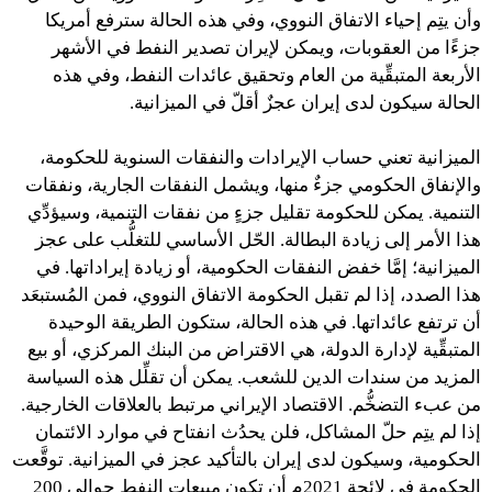
وأن يتِم إحياء الاتفاق النووي، وفي هذه الحالة سترفع أمريكا
جزءًا من العقوبات، ويمكن لإيران تصدير النفط في الأشهر
الأربعة المتبقِّية من العام وتحقيق عائدات النفط، وفي هذه
الحالة سيكون لدى إيران عجزٌ أقلّ في الميزانية.
الميزانية تعني حساب الإيرادات والنفقات السنوية للحكومة،
والإنفاق الحكومي جزءٌ منها، ويشمل النفقات الجارية، ونفقات
التنمية. يمكن للحكومة تقليل جزءٍ من نفقات التنمية، وسيؤدِّي
هذا الأمر إلى زيادة البطالة. الحّل الأساسي للتغلُّب على عجز
الميزانية؛ إمَّا خفض النفقات الحكومية، أو زيادة إيراداتها. في
هذا الصدد، إذا لم تقبل الحكومة الاتفاق النووي، فمن المُستبعَد
أن ترتفع عائداتها. في هذه الحالة، ستكون الطريقة الوحيدة
المتبقِّية لإدارة الدولة، هي الاقتراض من البنك المركزي، أو بيع
المزيد من سندات الدين للشعب. يمكن أن تقلِّل هذه السياسة
من عبء التضخُّم. الاقتصاد الإيراني مرتبط بالعلاقات الخارجية.
إذا لم يتِم حلّ المشاكل، فلن يحدُث انفتاح في موارد الائتمان
الحكومية، وسيكون لدى إيران بالتأكيد عجز في الميزانية. توقَّعت
الحكومة في لائحة 2021م أن تكون مبيعات النفط حوالي 200