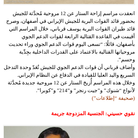
انعقدت مراسم إزاحة الستار عن 12 مروحية مُحدَّثة للجيش
بحضور قائد القوات البرية للجيش الإيراني في أصفهان، وصرح
قائد طيران القوات البرية يوسف قرباني، خلال المراسم التي
أقيمت في القاعدة القتالية الرابعة لقوات الدعم الجوي
بأصفهان، قائلًا: “تسعى اليوم قوات الدعم الجوي وراء تحديث
مروحياتها القتالية بالاعتماد على القدرات الداخلية بجِدِّية
وحسم”.
وأضاف قرباني أن قوات الدعم الجوي للجيش تُعَدّ وحدة التدخل
السريع واليد العليا للقيادة في الدفاع عن النظام الإيراني.
وخلال هذه المراسم أُزيحَ الستار عن 12 مروحية جديدة مُحدَّثة
لأنواع “شنوك” و”جيت رنجر” و”214″ و”كوبرا”.
(صحيفة “إطلاعات”)
نقوي حسيني: الجنسية المزدوجة جريمة