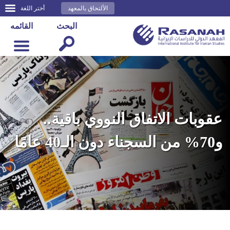
الألتحاق بالمعهد
أختر اللغة
البحث
القائمه
عقوبات الاتفاق النووي باقية..
و70% من السجناء دون الـ40 عامًا