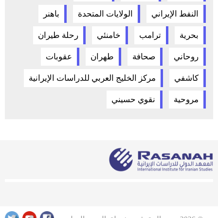
النفط الإيراني
الولايات المتحدة
باهنر
بحرية
ترامب
خامنئي
رحلة طيران
روحاني
صحافة
طهران
عقوبات
كاشفي
مركز الخليج العربي للدراسات الإيرانية
مروحية
نقوي حسيني