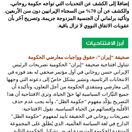
إضافةً إلى الكشف عن التحديات التي تواجه حكومة روحاني،
والكشف عن أن 70% من السجناء الإيرانيين دون سن الأربعين،
وتأكيد برلماني أن الجنسية المزدوجة جريمة، وتصريح آخَر بأن
عقوبات الاتفاق النووي لا تزال باقية.
صحيفة “إيران”: حقوق وواجبات معارضي الحكومة
تتناول افتتاحية صحيفة “إيران” الحكومية تصريحات الرئيس
الإيراني حسن روحاني في أول مؤتمر صحفي له بعد فوزه في
الانتخابات الرئاسية، وتشير بشكل خاصّ إلى دعوته التي وجهها
إلى معارضي ومنتقدي الحكومة من أجل التعاون، وتأكيده أن
جميع التيَّارات السياسية لها حقّ الحياة، وترى الافتتاحية أن هذا
التصريح يؤكّد مفهوم “حكومة الظل”، وأنه يجب عدم حذف
الأقلِّية وإقصائهم من الحياة السياسية. تقول الافتتاحية:
تصريحات روحاني في الحقيقة تأييد لمفهوم “حكومة الظل”
الدارج في لغة السياسة العالَمية، الذي يُطلَق على المجموعة
المنتقدة للحكومة المترصدة لفرص تشكيل الحكومة التالية.