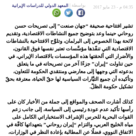
بواسطة
المعهد الدولي للدراسات الإيرانية
04:35 م - 23 مايو 2017
تشير افتتاحية صحيفة “جهان صنعت” إلى تصريحات حسن
روحاني حينما وعد بتوضيح جميع النشاطات الاقتصادية، وتقديم
لائحة بهذا الخصوص إلى البرلمان، وتلوِّح الافتتاحية بالنشاطات
الاقتصادية التي تنفّذها مؤسَّسات تعتبر نفسها فوق القانون،
والأضرار التي ألحقتها هذه المؤسسات بالاقتصاد الإيراني، في
حين تناولت “إيران” جزءًا آخر من تصريحاته في ما يتعلق
بدعوته التي وجهها إلى معارضي ومنتقدي الحكومة للتعاون،
وتأكيده أن جميع التيَّارات السياسية لها حقّ الحياة، معترفة بحقّ
تشكيل حكومة الظلّ.
كذلك أشارت الصحف والمواقع إلى جملة من الأخبار كان على
رأسها تأكيد عدم عودة رئيسي إلى السياسة، إلى جانب زعم
القوات البحرية للحرس الإشراف الاستخباراتي الكامل على
مياه الخليج العربي، والتزام “إيران روحاني” بتعهداتها كافّة في
الاتفاق النووي، فضلًا عن المطالبة بإعادة النظر في الوزارات،