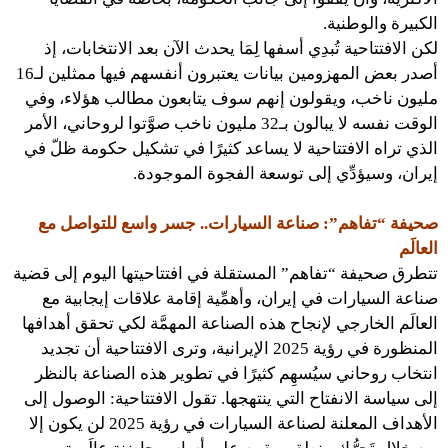
الكبيرة والوطنية.
لكن الافتتاحية تُبدِي أسفها لِمَا يحدث الآن بعد الانتخابات، إذ
أصدر بعض المهزومين بيانات يعتبرون أنفسهم فيها ممثلين لـ16
مليون ناخب، ويقولون إنهم سوف يتابعون مطالب هؤلاء، وفي
الوقت نفسه لا يبالون بـ32 مليون ناخب صوَّتوا لروحاني، الأمر
الذي تراه الافتتاحية لا يساعد كثيرًا في تشكيل حكومة ظلّ في
إيران، وسيؤدِّي إلى توسعة الفجوة الموجودة.
صحيفة “تفاهم”: صناعة السيارات.. جسر واسع للتواصل مع
العالَم
تتطرق صحيفة “تفاهم” المستقلة في افتتاحيتها اليوم إلى قضية
صناعة السيارات في إيران، وأهمِّية إقامة علاقات إيجابية مع
العالَم الخارجي لإنجاح هذه الصناعة المهمَّة لكي تحقق أهدافها
المنظورة في رؤية 2025 الإيرانية، وترى الافتتاحية أن تجديد
انتخاب روحاني سيُسهِم كثيرًا في تطوير هذه الصناعة بالنظر
إلى سياسة الانفتاح التي ينتهجها. تقول الافتتاحية: الوصول إلى
الأهداف المعلنة لصناعة السيارات في رؤية 2025 لن يكون إلا