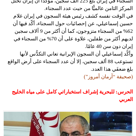
السجناء في إيران بلغ 225 ألف سجين، مؤّكدا أن إيران تحتل
المركز الثامن عالميًّا من حيث عدد السجناء.
في الوقت نفسه كشف رئيس هيئة السجون في إيران غلام
حسين إسماعيلي، عن إحصائيات حول السجناء، أكّد فيها أن
62% من السجناء متزوجون، كما أن أكثر من 9 آلاف سجين
لديهم أكثر من طفلين، علاوة على أن 70% من السجناء في
إيران دون سن 40 عامًا.
وأكّد إسماعيلي أن السجون الإيرانية تعاني التكدُّس لأنها
تستوعب 88 ألف سجين، إلا أن عدد السجناء على أرض الواقع
بلغ ضعفَي هذا العدد.
(صحيفة “آرمان أمروز”)
الحرس: للبحرية إشراف استخباراتي كامل على مياه الخليج
العربي