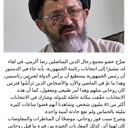
صرَّح عضو مجمع رجال الدين المناضلين رضا أكرمي، في لقاء
له، مشيرًا إلى انتخابات رئاسة الجمهورية، بأنه جاء في الدستور
أن رئيس الجمهورية يستطيع أن يرأس الدولة لفترتين رئاسيتين،
وهذا ما تمّ في الماضي والآن، والأشخاص الذين تَرأَّسُوا فترتين
كان روحاني مثلهم وهذا أمر طبيعي ومعقول، كما أن هذه
الانتخابات حقّقت مكانة خاصَّة للدولة، وشارك في الانتخابات
أكثر من 40 مليون شخص، وشاهدنا أنهم قضوا ساعات كثيرة
مليئة بالحماس ولم تقع حادثة أمنية واحدة.
وشرح سبب فوز روحاني، موضحًا أن المناظرات والمفاوضات
كان لهما أثر، كذلك المقارنات الجيدة بين فترة ما قبل روحاني