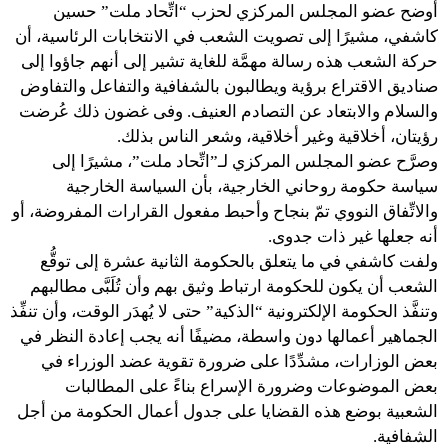
أوضح عضو المجلس المركزي لحزب “اتِّحاد ملت” حسين
كاشفي، مشيرًا إلى تصويت الشعب في الانتخابات الرئاسية، أن
حركة الشعب هذه رسالة مهمَّة للغاية تشير إلى أنهم جاؤوا إلى
صناديق الاقتراع برؤية ويطالبون بالشفافية والتفاعل والتفاوض
والسلام والابتعاد عن التصادم العنيف. وفى غضون ذلك عُرضت
رؤيتان، أخلاقية وغير أخلاقية، وشعر الناس بذلك.
وصرَّح عضو المجلس المركزي لـ”اتِّحاد ملت”، مشيرًا إلى
سياسة حكومة روحاني الخارجية، بأن السياسة الخارجية
والاتِّفاق النووي تمّ بنجاح وأحبط مفعول القرارات المفروضة، أو
أنه جعلها غير ذات جدوى.
ولفت كاشفي في ما يتعلق بالحكومة الثانية عشرة إلى توقُّع
الشعب أن يكون للحكومة ارتباط وثيق بهم وأن تُلَبَّى مطالبهم
وتنفَّذ الحكومة الإلكترونية “الذكية” حتى لا يُهدَر الوقت، وأن تنفِّذ
الجماهير أعمالها دون واسطة، مضيفًا أنه يجب إعادة النظر في
بعض الوزارات، مشدِّدًا على ضرورة تقوية عضد الوزراء في
بعض الموضوعات وضرورة الإسراع بناءً على المطالبات
الشعبية بوضع هذه القضايا على جدول أعمال الحكومة من أجل
الشفافية.