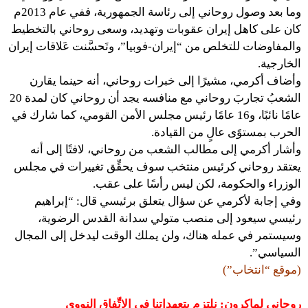
وما بعد وصول روحاني إلى رئاسة الجمهورية، ففي عام 2013م
كان على كاهل إيران عقوبات وتهديد، وسعى روحاني بالتخطيط
والمفاوضات للتخلص من “إيران-فوبيا”، وتَحسَّنت عَلاقات إيران
الخارجية.
وأضاف أكرمي، مشيرًا إلى خبرات روحاني، أنه حينما يقارن
الشعبُ تجاربَ روحاني مع منافسه يجد أن روحاني كان لمدة 20
عامًا نائبًا، و16 عامًا رئيس مجلس الأمن القومي، كما شارك في
الحرب بمستوًى عالٍ من القيادة.
وأشار أكرمي إلى مطالب الشعب من روحاني، لافتًا إلى أنه
يعتقد روحاني كرئيس منتخب سوف يحقِّق تغييرات في مجلس
الوزراء والحكومة، لكن ليس رأسًا على عقب.
وفي إجابة لأكرمي عن سؤال يتعلق برئيسي قال: “إبراهيم
رئيسي سيعود إلى منصب متولي سدانة القدس الرضوية،
وسيستمر في عمله هناك، ولن يملك الوقت ليدخل إلى المجال
السياسي”.
(موقع “انتخاب”)
روحاني لماكرون: نلتزم بتعهداتنا في الاتِّفاق النووي