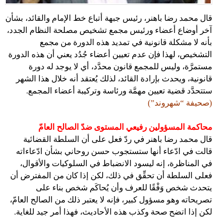
قال محمد رضا باهنر، رئيس جبهة أتباع خط الإمام والقائد، بشأن
آخر أوضاع أعضاء ورئيس مجمع تشخيص مصلحة النظام الجدد،
بأنه لا مشكلة قانونية في تمديد هذه الدورة من مجمع
التشخيص، لهذا فإن عدم تعيين أعضاء جُدُد يعني أن هذه الدورة
مستمرَّة، وليس للمجمع قانون محدَّد، أي لا يوجد له دورة
قانونية، ويحدث بإرادة القائد، لذلك يُعتقد أنه خلال هذا الشهر
ستتحدَّد قضية تعيين مهمَّة ورئاسة وتركيبة أعضاء المجمع.
(صحيفة “شهروند”)
محاكمة المسؤولين رفيعي المستوى ضدّ الصالح العامّ
قال محمد رضا باهنر في ردّ فعل على أن السلطة القضائية
قالت في ادّعاء أنها ستستجوب حسن روحاني بشأن ادّعاءاته
في المناظرة، إنه ليسود الانضباط في السلوكيات والأقوال،
فعلى السلطة أن تحقِّق في ذلك، لكن إذا كان من المفترض أن
يتحدث شخص وَفْقًا للعرف وأن يُحاكَم شخص بناء على
تصريحاته وهو مسؤول كبير، فإنه لا يعتبر ذلك من الصالح العامّ،
لكن إذا اتضح صحة وكذب هذه الأحاديث، فهذا أمر جيد للغاية.