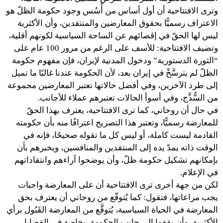
وترى الافتتاحية أن أول أساس من أُسُس وجود حكومة الظلّ هو
الاعتراف رسميًّا بحقوق المعارضين والمنتقدين، وأن الأكثرية
ليس لها الحقّ في إقصائهم عن الساحة السياسية لكونهم أقلية،
وتضيف الافتتاحية: للأسف على الرغم من مرور 100 عام على
“الثورة الدستورية” ودخول المدنية لإيران، فإن مفهوم حكومة
الظلّ لم يترسَّخْ في إيران بعد، لأن الحكومة عندنا غالبًا ما تميل
إلى طرد الآخرين، وفي أفضل حالاتها تعتبر المعارضين مجموعة
من السُّذَّج، وفي أسوأ الحالات تعتبرهم عملاء للأجانب.
في حال أن روحاني، كما ترى الافتتاحية، يعترف بهذا الحقّ
للمعارضة رسميًّا، وتعتبر هذا التصريح اعترافًا منه بأن حكومته
القادمة ليست كاملة، أو ليس كل ما تقوله صحيحًا، فإنه في
الوقت ذاته يمدّ يده إلى المنتقدين والمنافسين، ويخبرهم بأن
بإمكانهم تشكيل حكومة ظلّ، وأن يوضحوا آراءهم وانتقاداتهم
في الإعلام.
لكن من جهة أخرى ترى الافتتاحية أن على المعارضة واجبات
يجب مراعاتها، فتقول: كما يُتوقّع من روحاني أن يعترف بحق
المعارضة في الحياة السياسية، يُتوقَّع من المعارضة القَبُول برأي
الأكثرية، وأن يقفوا إلى جانب الحكومة، بخاصة في القضايا