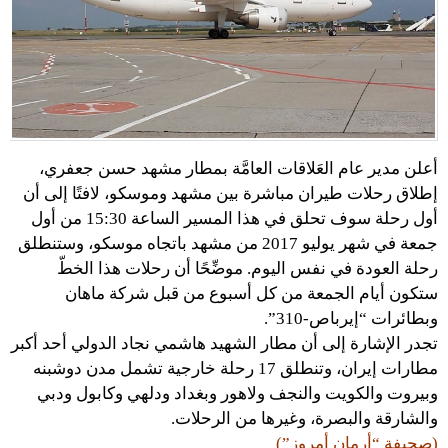
أعلن مدير عام العَلاقات العامَّة بمطار مشهد حسن جعفري،
إطلاق رحلات طيران مباشرة بين مشهد وموسكو، لافتًا إلى أن
أول رحلة سوف تحلق في هذا المسير الساعة 15:30 من أول
جمعة في شهر يوليو 2017 من مشهد باتجاه موسكو، وستنطلق
رحلة العودة في نفس اليوم. موضِّحًا أن رحلات هذا الخطّ
ستكون أيام الجمعة من كل أسبوع من قبل شركة ماهان
وبطائرات “إيرباص-310”.
تجدر الإشارة إلى أن مطار الشهيد هاشمي نجاد الدولي أحد أكبر
مطارات إيران، وتنطلق 17 رحلة خارجية تشمل مدن دوشبنه
وبيروت والكويت والنجف ولاهور وبغداد ودلهي وكابول ودبي
والشارقة والبصرة، وغيرها من الرحلات.
(صحيفة “أرمان أمروز”)