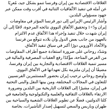
العَلاقات الاقتصادية بين إيران وفرنسا تنمو بشكل جيد، مُعرِبًا
عن أمله في تنفيذ الاتِّفاقيات الثنائية في أقرب وقت ممكن عبر
جهود مسؤولي البلدين.
وأشار الرئيس الإيراني إلى دور فرنسا المؤثر في مفاوضات
إيران و5+1 وتحقيق الاتِّفاق النووي نتائجه المرجوة، لافتًا إلى أن
إيران شهدت خلال تنفيذ وإجراء هذا الاتِّفاق عدم الالتزام
بالعهود من جانب بعض الدول وأن بلاده تتوقّع من فرنسا
والاتِّحاد الأوروبي دورًا أكبر في سياق تنفيذ الاتِّفاق.
وشدّد روحاني على ضرورة استفادة جميع أطراف المفاوضات
من الفرص المتاحة، مؤّكدًا رفع العقبات المصرفية والمالية في
مسير تنمية العَلاقات الاقتصادية والتجارية بين إيران وفرنسا،
مضيفًا أن إيران ملتزمة بكل تعهداتها في الاتِّفاق النووي.
وأوضح روحاني ترحيب إيران بحضور المستثمرين الفرنسيين
للتعاون في المجالات المختلفة، ومن بينها النقل والبنى التحتية
في إيران، مشيرًا إلى العَلاقات التاريخية بين البلدين وضرورة
الارتقاء بالعَلاقات الثقافية والعلمية والتكنولوجية والجامعية في
كلتا الدولتين، فضلًا عن تطوير العَلاقات الشعبية والسياحية بين
طهران وباريس والسعي لتسهيل إصدار التأشيرات، بخاصة