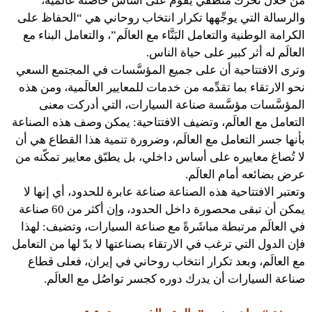
من خلال تَحرُّك منطقي يقوم على أساس حاضنة عالَمية،
والرسالة التي يوجِّهها تكرار انتخاب روحاني هي “الحفاظ على
الكرامة الوطنية والتعامل البَنَّاء مع العالَم”، والتعامل البناء مع
العالَم له أثر كبير على حياة الناس.
وترى الافتتاحية أن على جميع المؤسَّسات في المجتمع السعي
نحو الارتقاء بما تقدِّمه من خدمات للمعايير العالَمية، ومن هذه
المؤسَّسات مؤسَّسة صناعة السيارات، التي أدركت معنى
التعامل مع العالَم، وتضيف الافتتاحية: يمكن وصف هذه الصناعة
بأنها جسر التعامل مع العالَم، وضرورة تنمية هذا القطاع هي أن
لا تُصاغ معاييره على أساس داخلي، بل يطبّق معايير تمكّنه من
عرض بضائعه أمام العالَم.
وتعتبر الافتتاحية هذه الصناعة صناعة عابرة للحدود، أي إنها لا
يمكن أن تبقى محصورة داخل الحدود، وإن أكثر من 60 صناعة
في العالَم مرتبطة مباشَرةً مع صناعة السيارات، وتضيف: لهذا
فإن الدول التي ترغب في الارتقاء بصناعتها لا بدّ لها من التعامل
مع العالَم، وبعد تكرار انتخاب روحاني في إيران، فعلى قطاع
صناعة السيارات أن يدرك دوره كجسر تواصُل مع العالَم.