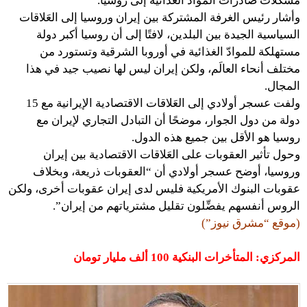
مشكلات صادرات الموادّ الغذائية إلى روسيا.
وأشار رئيس الغرفة المشتركة بين إيران وروسيا إلى العَلاقات
السياسية الجيدة بين البلدين، لافتًا إلى أن روسيا أكبر دولة
مستهلكة للموادّ الغذائية في أوروبا الشرقية وتستورد من
مختلف أنحاء العالَم، ولكن إيران ليس لها نصيب جيد في هذا
المجال.
ولفت عسجر أولادي إلى العَلاقات الاقتصادية الإيرانية مع 15
دولة من دول الجوار، موضحًا أن التبادل التجاري لإيران مع
روسيا هو الأقل بين جميع هذه الدول.
وحول تأثير العقوبات على العَلاقات الاقتصادية بين إيران
وروسيا، أوضح عسجر أولادي أن “العقوبات ذريعة، وبخلاف
عقوبات البنوك الأمريكية فليس لدى إيران عقوبات أخرى، ولكن
الروس أنفسهم يفضِّلون تقليل مشترياتهم من إيران”.
(موقع “مشرق نيوز”)
المركزي: المتأخرات البنكية 100 ألف مليار تومان