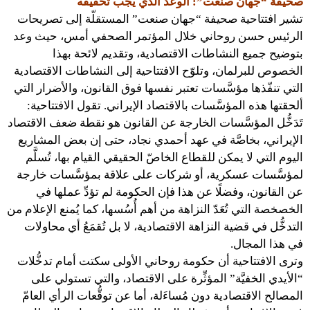
صحيفة “جهان صنعت”: الوعد الذي يجب تحقيقه
تشير افتتاحية صحيفة “جهان صنعت” المستقلّة إلى تصريحات
الرئيس حسن روحاني خلال المؤتمر الصحفي أمس، حيث وعد
بتوضيح جميع النشاطات الاقتصادية، وتقديم لائحة بهذا
الخصوص للبرلمان، وتلوّح الافتتاحية إلى النشاطات الاقتصادية
التي تنفّذها مؤسَّسات تعتبر نفسها فوق القانون، والأضرار التي
ألحقتها هذه المؤسَّسات بالاقتصاد الإيراني. تقول الافتتاحية:
تَدَخُّل المؤسَّسات الخارجة عن القانون هو نقطة ضعف الاقتصاد
الإيراني، بخاصَّة في عهد أحمدي نجاد، حتى إن بعض المشاريع
اليوم التي لا يمكن للقطاع الخاصّ الحقيقي القيام بها، تُسلَّم
لمؤسَّسات عسكرية، أو شركات على علاقة بمؤسَّسات خارجة
عن القانون، وفضلًا عن هذا فإن الحكومة لم تؤدِّ عملها في
الخصخصة التي تُعَدّ النزاهة من أهم أُسُسها، كما يُمنع الإعلام من
التدخُّل في قضية النزاهة الاقتصادية، لا بل تُقمَعُ أي محاولات
في هذا المجال.
وترى الافتتاحية أن حكومة روحاني الأولى سكتت أمام تدخُّلات
“الأيدي الخفيَّة” المؤثِّرة على الاقتصاد، والتي تستولي على
المصالح الاقتصادية دون مُساءَلة، أما عن توقُّعات الرأي العامّ