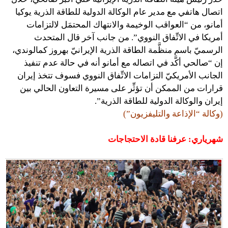
اتصال هاتفي مع مدير عام الوكالة الدولية للطاقة الذرية يوكيا
أمانو، من “العواقب الوخيمة والانتهاك المحتمَل لالتزامات
أمريكا في الاتِّفاق النووي”. من جانب آخر قال المتحدث
الرسميّ باسم منظَّمة الطاقة الذرية الإيرانيّ بهروز كمالوندي،
إن “صالحي أكَّد في اتصاله مع أمانو أنه في حالة عدم تنفيذ
الجانب الأمريكيّ التزامات الاتِّفاق النووي فسوف تتخذ إيران
قرارات من الممكن أن تؤثِّر على مسيرة التعاون الحالي بين
إيران والوكالة الدولية للطاقة الذرية”.
(وكالة “الإذاعة والتليفزيون”)
شهرياري: عرفنا قادة الاحتجاجات