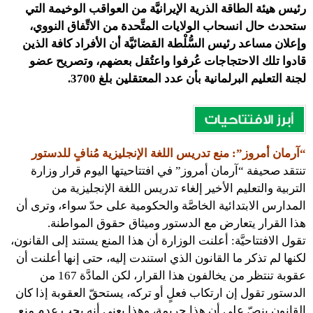
رئيس هيئة الطاقة الذرية الإيرانيَّة من العواقب الوخيمة التي
ستحدث حال انسحاب الولايات المتَّحدة من الاتِّفاق النووي،
وإعلان مساعد رئيس السُّلْطة القضائيَّة أن الأفراد كافة الذين
قادوا تلك الاحتجاجات عُرفوا واعتُقل بعضهم، وتصريح عضو
لجنة التعليم البرلمانية بأن عدد المعتقلين بلغ 3700.
“آرمان أمروز”: منع تدريس اللغة الإنجليزية مُنافٍ للدستور
تنتقد صحيفة “آرمان أمروز” في افتتاحيتها اليوم قرار وزارة
التربية والتعليم الأخير إلغاء تدريس اللغة الإنجليزية من
المدارس الابتدائية الخاصَّة والحكومية على حدّ سواء، وترى أن
هذا القرار يتعارض مع الدستور وميثاق حقوق المواطنة.
تقول الافتتاحيَّة: أعلنت الوزارة أن هذا المنع يستند إلى القانون،
لكنها لم تذكر ما القانون الذي استندت إليه، حتى إنها أعلنت أن
عقوبة تنتظر من يخالفون هذا القرار، لكن المادَّة 167 من
الدستور تقول إن ارتكاب فعلٍ أو تركه، يستحقّ العقوبة إذا كان
القانون ينصّ على أن هذا جريمة، وهذا يعني أنه يجب عدم منع