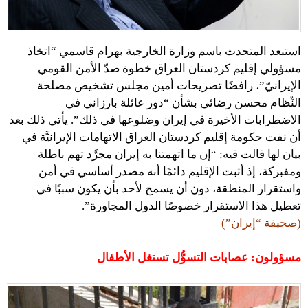
استبعد المتحدث باسم وزارة الخارجية بهرام قاسمي “اتخاذ
مسؤولي إقليم كردستان العراق خطوة ضدّ الأمن القومي
الإيرانيّ”، رافضًا تصريحات أمين مجلس تشخيص مصلحة
النِّظام محسن رضائي بشأن “دور عائلة بارزاني في
الاضطرابات الأخيرة في إيران وضلوعها في ذلك”. يأتي ذلك بعد
أن نفت حكومة إقليم كردستان العراق الاتهامات الإيرانيَّة في
بيان لها قالت فيه: “إن ما اتهمتنا به إيران مجرَّد تهم باطلة
ومفبركة، إذ أثبت الإقليم دائمًا أنه مصدر أساسي في أمن
واستقرار المنطقة، دون أن يسمح لأحد بأن يكون سببًا في
تعطيل هذا الاستقرار خصوصًا الدول المجاورة”.
(صحيفة “إيران”)
مسؤولون: عصابات التسوُّل تستغل الأطفال