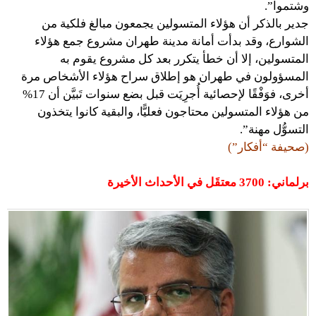
وشتموا”.
جدير بالذكر أن هؤلاء المتسولين يجمعون مبالغ فلكية من
الشوارع، وقد بدأت أمانة مدينة طهران مشروع جمع هؤلاء
المتسولين، إلا أن خطأ يتكرر بعد كل مشروع يقوم به
المسؤولون في طهران هو إطلاق سراح هؤلاء الأشخاص مرة
أخرى، فوَفْقًا لإحصائية أُجرِيَت قبل بضع سنوات تَبيَّن أن 17%
من هؤلاء المتسولين محتاجون فعليًّا، والبقية كانوا يتخذون
التسوُّل مهنة”.
(صحيفة “أفكار”)
برلماني: 3700 معتقَل في الأحداث الأخيرة