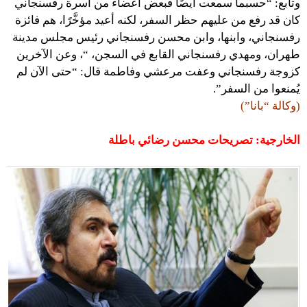
وتابع: “حسبما سمعت أيضًا فبعض أعضاء من أسرة رفسنجاني
كان قد رفع من عليهم حظر السفر، لكنه أعيد مؤخَّرًا، هم فائزة
رفسنجاني، وابنها، وابن محسن رفسنجاني رئيس مجلس مدينة
طهران، ومهدي رفسنجاني القابع في السجن، “، وعن الآخرين
كزوجة رفسنجاني وعفت مرعشي وفاطمة قال: “حتى الآن لم
يُمنعوا من السفر”.
(وكالة “بانا”)
الخارجية: تصريحات محسن رضائي باطلة