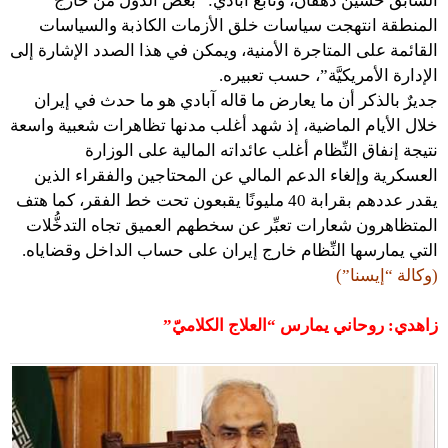
السابق حسين دهقان، وتابع آبادي: “بعض الدول من خارج
المنطقة انتهجت سياسات خلق الأزمات الكاذبة والسياسات
القائمة على المتاجرة الأمنية، ويمكن في هذا الصدد الإشارة إلى
الإدارة الأمريكيَّة”، حسب تعبيره.
جديرٌ بالذكر أن ما يعارض ما قاله آبادي هو ما حدث في إيران
خلال الأيام الماضية، إذ شهد أغلب مدنها تظاهرات شعبية واسعة
نتيجة إنفاق النِّظام أغلب عائداته المالية على الوزارة
العسكرية وإلغاء الدعم المالي عن المحتاجين والفقراء الذين
يقدر عددهم بقرابة 40 مليونًا يقبعون تحت خط الفقر، كما هتف
المتظاهرون شعارات تعبِّر عن سخطهم العميق تجاه التدخُّلات
التي يمارسها النِّظام خارج إيران على حساب الداخل وقضاياه.
(وكالة “إيسنا”)
زاهدي: روحاني يمارس “العلاج الكلاميّ”