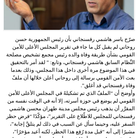
صرّح ياسر هاشمي رفسنجاني بأن رئيس الجمهورية حسن
روحاني لم يقبل كل ما جاء في تقرير المجلس الأعلى للأمن
القومي بشأن طريقة وفاة والده رئيس مجمع تشخيص مصلحة
النِّظام السابق هاشمي رفسنجاني، وتابع: ” لقد أمر بالتحقيق
في هذا الموضوع مرة أخرى داخل هذا المجلس، وذلك بعدما
بعث الأمن القومي برسالة إلى روحاني أعلن خلالها أن ملفّ
وفاة رفسنجاني قد أغلق”.
وأوضح أن “الملفّ الذي تم تشكيلهُ في المجلس الأعلى للأمن
القومي لم يوضع في حوزة أسرته، إلا أنه في الوقت نفسه من
المقرَّر أن يذهب رئيس مجلس مدينة طهران محسن هاشمي
رفسنجاني للمجلس للاطّلاع على التقرير”، مؤكّدًا “فرض حظر
السفر عليه، وحينما سأل عن السبب في ذلك لم يتلقَّ إجابة”،
مشيرًا إلى أنه “قبل مدة رُفِع هذا الحظر، لكنه أعيد مؤخرًا”،