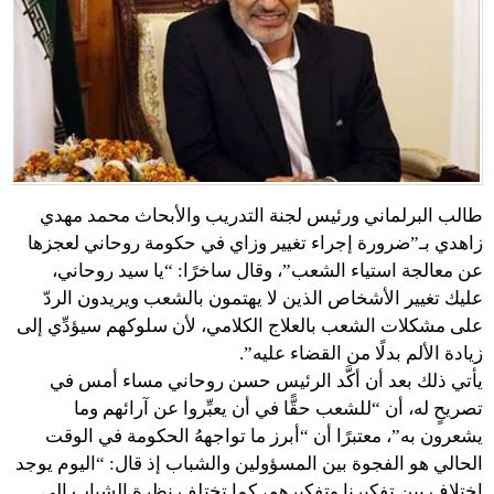
طالب البرلماني ورئيس لجنة التدريب والأبحاث محمد مهدي
زاهدي بـ”ضرورة إجراء تغيير وزاي في حكومة روحاني لعجزها
عن معالجة استياء الشعب”، وقال ساخرًا: “يا سيد روحاني،
عليك تغيير الأشخاص الذين لا يهتمون بالشعب ويريدون الردّ
على مشكلات الشعب بالعلاج الكلامي، لأن سلوكهم سيؤدِّي إلى
زيادة الألم بدلًا من القضاء عليه”.
يأتي ذلك بعد أن أكَّد الرئيس حسن روحاني مساء أمس في
تصريحٍ له، أن “للشعب حقًّا في أن يعبِّروا عن آرائهم وما
يشعرون به”، معتبرًا أن “أبرز ما تواجههُ الحكومة في الوقت
الحالي هو الفجوة بين المسؤولين والشباب إذ قال: “اليوم يوجد
اختلاف بين تفكيرنا وتفكيرهم، كما تختلف نظرة الشباب إلى