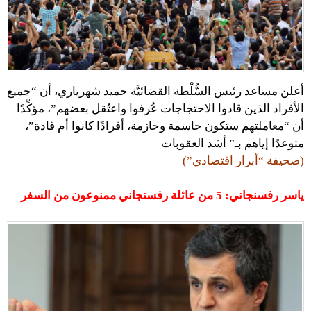
أعلن مساعد رئيس السُّلْطة القضائيَّة حميد شهرياري، أن “جميع
الأفراد الذين قادوا الاحتجاجات عُرفوا واعتُقل بعضهم”، مؤكِّدًا
أن “معاملتهم ستكون حاسمة وحازمة، أفرادًا كانوا أم قادة”،
متوعدًا إياهم بـ” أشد العقوبات
(صحيفة “أبرار اقتصادي”)
ياسر رفسنجاني: 5 من عائلة رفسنجاني ممنوعون من السفر