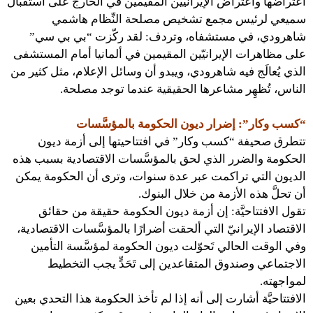
اعتراضها واعتراض الإيرانيّين المقيمين في الخارج على استقبال
سميعي لرئيس مجمع تشخيص مصلحة النِّظام هاشمي
شاهرودي، في مستشفاه، وتردف: لقد ركّزت “بي بي سي”
على مظاهرات الإيرانيّين المقيمين في ألمانيا أمام المستشفى
الذي يُعالَج فيه شاهرودي، ويبدو أن وسائل الإعلام، مثل كثير من
الناس، تُظهِر مشاعرها الحقيقية عندما توجد مصلحة.
“كسب وكار”: إضرار ديون الحكومة بالمؤسَّسات
تتطرق صحيفة “كسب وكار” في افتتاحيتها إلى أزمة ديون
الحكومة والضرر الذي لحق بالمؤسَّسات الاقتصادية بسبب هذه
الديون التي تراكمت عبر عدة سنوات، وترى أن الحكومة يمكن
أن تحلَّ هذه الأزمة من خلال البنوك.
تقول الافتتاحيَّة: إن أزمة ديون الحكومة حقيقة من حقائق
الاقتصاد الإيرانيّ التي ألحقت أضرارًا بالمؤسَّسات الاقتصادية،
وفي الوقت الحالي تَحوّلت ديون الحكومة لمؤسَّسة التأمين
الاجتماعي وصندوق المتقاعدين إلى تَحَدٍّ يجب التخطيط
لمواجهته.
الافتتاحيَّة أشارت إلى أنه إذا لم تأخذ الحكومة هذا التحدي بعين