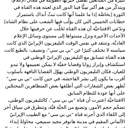
كبيرة من المتابعين بفضل خبرتها الطويلة في مجال الإعلام،
ويتذكّر من هم أكبر سِنًّا فينا الدور الذي لعبته هذه القناة في
الثورة [بخاصَّة إذا ما علمنا أنها كانت تبثّ آنذاك باستمرار
خطابات الخميني التي كان يؤلّب فيها الشعب على نظام الشاه].
وتدّعي الافتتاحيَّة أن هذه القناة تَخَلَّت عن حرفيتها خلال
الأحداث الأخيرة ونزل مستواها إلى مستوى وسائل الإعلام
العاديَّة، وتنتقد في نفس الوقت التليفزيون الإيرانيّ الذي كانت
سياسته لا تختلف كثيرًا عن “بي بي سي”، وتضيف: بالطبع كانت
هذه القناة تتسابق مع التليفزيون الإيرانيّ الوطني في
استكشاف وإبراز زوايا وقضايا خفيَّة لا يمكن تعميمها ولا تبدو
للعيان، فكان التليفزيون الوطني يهوِّل القضايا التافهة بأسلوب
أقرب ما يكون إلى نشر الفاحشة، في حين كانت “بي بي سي”
تُظهِر بعض الشعارات التي أطلقها بعض المتظاهرين المحتجّين
على أنها عودة للنظام السابق.
الافتتاحيَّة اعتبرت أن قناة “بي بي سي”، كالتليفزيون الوطني،
تضخّم حجم الأمور، وتصنع من الحبَّة قبَّة، وتتطرق في سياق آخر
إلى اللقاء الذي أجرته قناة “بي بي سي” مع الطبيب الإيرانيّ
الألماني المقيم في مدينة هانوفر مجيد سميعي، محاولةً إبداء