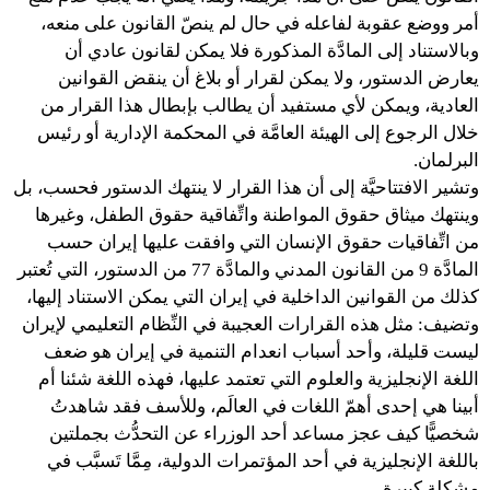
أمر ووضع عقوبة لفاعله في حال لم ينصّ القانون على منعه،
وبالاستناد إلى المادَّة المذكورة فلا يمكن لقانون عادي أن
يعارض الدستور، ولا يمكن لقرار أو بلاغ أن ينقض القوانين
العادية، ويمكن لأي مستفيد أن يطالب بإبطال هذا القرار من
خلال الرجوع إلى الهيئة العامَّة في المحكمة الإدارية أو رئيس
البرلمان.
وتشير الافتتاحيَّة إلى أن هذا القرار لا ينتهك الدستور فحسب، بل
وينتهك ميثاق حقوق المواطنة واتِّفاقية حقوق الطفل، وغيرها
من اتِّفاقيات حقوق الإنسان التي وافقت عليها إيران حسب
المادَّة 9 من القانون المدني والمادَّة 77 من الدستور، التي تُعتبر
كذلك من القوانين الداخلية في إيران التي يمكن الاستناد إليها،
وتضيف: مثل هذه القرارات العجيبة في النِّظام التعليمي لإيران
ليست قليلة، وأحد أسباب انعدام التنمية في إيران هو ضعف
اللغة الإنجليزية والعلوم التي تعتمد عليها، فهذه اللغة شئنا أم
أبينا هي إحدى أهمّ اللغات في العالَم، وللأسف فقد شاهدتُ
شخصيًّا كيف عجز مساعد أحد الوزراء عن التحدُّث بجملتين
باللغة الإنجليزية في أحد المؤتمرات الدولية، مِمَّا تَسبَّب في
مشكلة كبيرة.