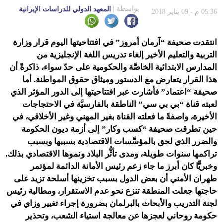
بواسطة
المعهد الدولي للدراسات الإيرانية
05:36 م - 09 يناير 2018
انتقدت صحيفة “آرمان أمروز” في افتتاحيتها اليوم قرار وزارة
التربية والتعليم الأخير إلغاء تدريس اللغة الإنجليزية من
المدارس الابتدائية الخاصَّة والحكومية على حدّ سواء، ذاكرةً أن
هذا القرار يتعارض مع الدستور وميثاق حقوق المواطنة. أما
صحيفة “اعتماد” فأشارت عبر افتتاحيتها إلى الدور المؤثر الذي
لعبته قناة “بي بي سي” الناطقة بالفارسيَّة في الاحتجاجات
الأخيرة، واصفةً ما فعلته القناة بغير المهني وغير الأخلاقي، في
حين تطرقت صحيفة “كسب وكار” إلى أزمة ديون الحكومة
والضرر الذي لحق بالمؤسَّسات الاقتصادية بسببها وبسبب
تراكمها سنوات طويلة، ومدى تأثُّر البلاد ونموها الاقتصادي بذلك.
وخبريًّا كان أبرز ما جاء زعم رئيس الأمانة الدائمة لمؤتمر
طهران الأمني أن بعض الدول بسبب تخزينها أسلحة تزيد على
حاجتها جعلت المنطقة تنزع نحو عدم الاستقرار، ومطالبة رئيس
لجنة التدريب والأبحاث بالبرلمان بضرورة إجراء تغيير وزاي في
حكومة روحاني لعجزها عن معالجة استياء الشعب، وتحذير