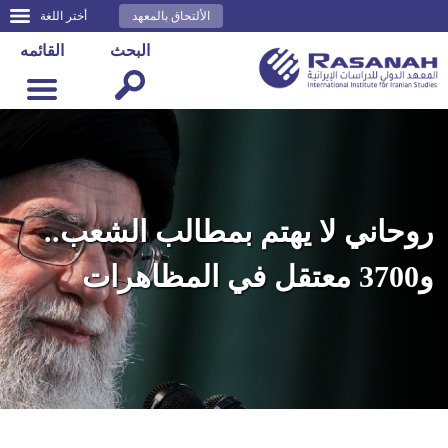
الألتحاق بالمعهد
أختر اللغة
البحث
القائمه
روحاني لا يهتم بمطالب الشعب..
و3700 معتقل في المظاهرات