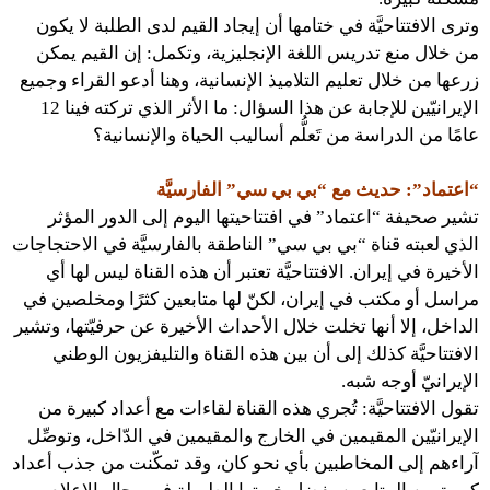
وترى الافتتاحيَّة في ختامها أن إيجاد القيم لدى الطلبة لا يكون
من خلال منع تدريس اللغة الإنجليزية، وتكمل: إن القيم يمكن
زرعها من خلال تعليم التلاميذ الإنسانية، وهنا أدعو القراء وجميع
الإيرانيّين للإجابة عن هذا السؤال: ما الأثر الذي تركته فينا 12
عامًا من الدراسة من تَعلُّم أساليب الحياة والإنسانية؟
“اعتماد”: حديث مع “بي بي سي” الفارسيَّة
تشير صحيفة “اعتماد” في افتتاحيتها اليوم إلى الدور المؤثر
الذي لعبته قناة “بي بي سي” الناطقة بالفارسيَّة في الاحتجاجات
الأخيرة في إيران. الافتتاحيَّة تعتبر أن هذه القناة ليس لها أي
مراسل أو مكتب في إيران، لكنّ لها متابعين كثرًا ومخلصين في
الداخل، إلا أنها تخلت خلال الأحداث الأخيرة عن حرفيّتها، وتشير
الافتتاحيَّة كذلك إلى أن بين هذه القناة والتليفزيون الوطني
الإيرانيّ أوجه شبه.
تقول الافتتاحيَّة: تُجري هذه القناة لقاءات مع أعداد كبيرة من
الإيرانيّين المقيمين في الخارج والمقيمين في الدّاخل، وتوصِّل
آراءهم إلى المخاطبين بأي نحو كان، وقد تمكّنت من جذب أعداد