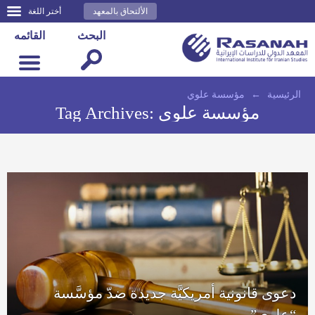
الألتحاق بالمعهد
أختر اللغة
البحث
القائمه
الرئيسية
←
مؤسسة علوي
مؤسسة علوي
Tag Archives:
دعوى قانونية أمريكيَّة جديدة ضدّ مؤسَّسة
“علوي”