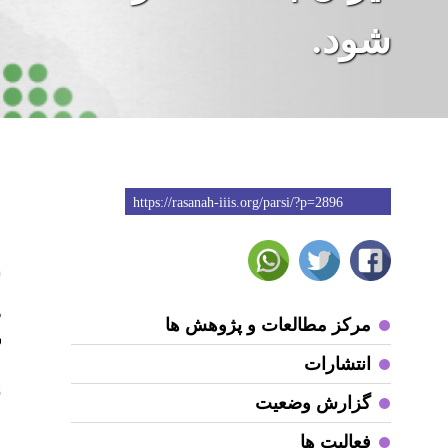
شود.
https://rasanah-iiis.org/parsi/?p=2896
9
م
مرکز مطالعات و پژوهش ها
ش
انتشارات
ن
گزارش وضعیت
ف
فعالیت ها
ا