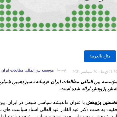
متاح بالعربية
توسط
موسسه بين المللى مطالعات ايران
11:5 ق.ظ - 20 سپتامبر 2021
ؤسسه بین المللی مطالعات ایران «رسانه» سیزدهمین شماره ن
ش پژوهش ارائه شده است.
خستين پژوهش
با عنوان «اندیشه سیاسی شیعی در ایران: 
قیه» به همت دکتر عبد القادر عبد العالی استاد سیاست های 
ین پژوهش موضوعاتی چون اندیشه سیاسی شیعه دوازده امامی