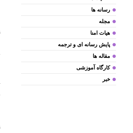
و
رسانه ها
ج
مجله
پ
هیات امنا
ا
پایش رسانه ای و ترجمه
م
ت
مقاله ها
ب
کارگاه آموزشی
ا
خبر
آ
(
و
ن
پ