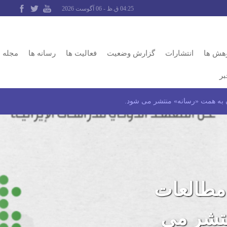
04:25 ق.ظ - 06 آگوست 2026
وهش ها
انتشارات
گزارش وضعیت
فعالیت ها
رسانه ها
مجله
بر
 به همت «رسانه» منتشر می شود.
مطالعات
نتشر می