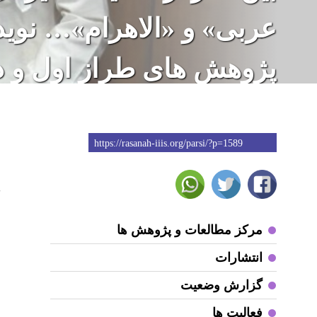
عربی» و «الاهرام»… نوی
پژوهش های طراز اول و 
https://rasanah-iiis.org/parsi/?p=1589
7
د
مرکز مطالعات و پژوهش ها
انتشارات
ه
گزارش وضعیت
ا
فعالیت ها