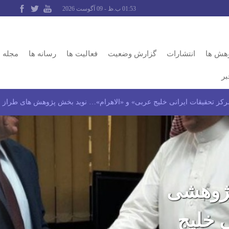
01:53 ب.ظ - 09 آگوست 2026
وهش ها
انتشارات
گزارش وضعیت
فعالیت ها
رسانه ها
مجله
بر
رکز تحقیقات ایرانی خلیج عربی» و «الاهرام»… نوید بخش پژوهش های طراز 
پژوهشی
 خلیج