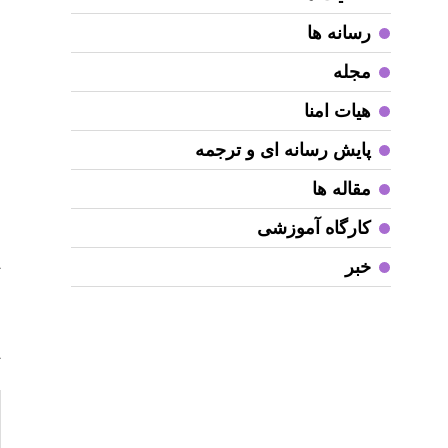
د
ا
رسانه ها
ا
مجله
م
خ
هیات امنا
م
پایش رسانه ای و ترجمه
ا
مقاله ها
ب
ج
کارگاه آموزشی
م
خبر
ت
م
ه
پ