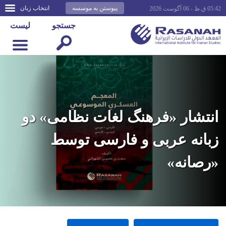
پیوستن به موسسه
انتخاب زبان
05:42 ق.ظ - 06 آگوست 2026
جستجو
لیست
انتشار «فرهنگ لغات نظامی» دو
زبانه عربی و فارسی توسط
«رصانه»