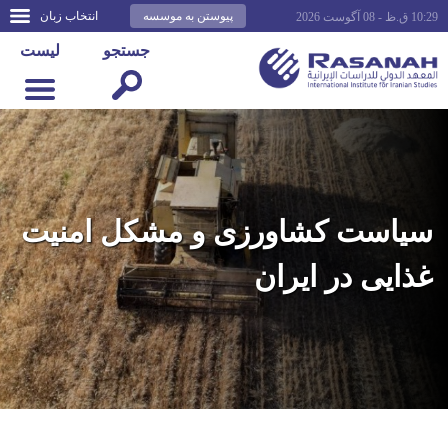
پیوستن به موسسه
انتخاب زبان
10:29 ق.ظ - 08 آگوست 2026
جستجو
لیست
سیاست کشاورزی و مشکل امنیت
غذایی در ایران