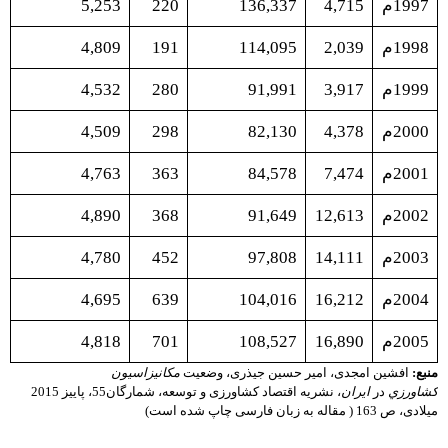
1997م
4,715
136,337
220
5,253
1998م
2,039
114,095
191
4,809
1999م
3,917
91,991
280
4,532
2000م
4,378
82,130
298
4,509
2001م
7,474
84,578
363
4,763
2002م
12,613
91,649
368
4,890
2003م
14,111
97,808
452
4,780
2004م
16,212
104,016
639
4,695
2005م
16,890
108,527
701
4,818
منبع:
افشین امجدی، امیر حسین جیذری، ﻭﺿﻌﻴﺖ
ﻣﻜﺎﻧﻴﺰﺍﺳﻴﻮﻥ
ﻛﺸﺎﻭﺭﺯﻱ
ﺩﺭ
ﺍﻳﺮﺍﻥ
، نشریه اقتصاد کشاورزی و توسعه، شمارگان55، پاییز 2015
میلادی، ص 163 ( مقاله به زبان فارسی چاپ شده است)