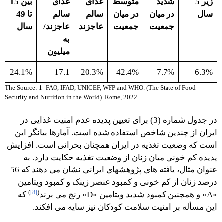
زیر 5
شدید
متوسط
غذای
غذای
بین 15
سال
در میان
در میان
سالم
سالم
تا 49
جمعیت
جمعیت
عاجزند
عاجزند/
سال
به
میلیون
24.1%
17.1
20.3%
42.4%
7.7%
6.3%
The Source: 1- FAO, IFAD, UNICEF, WFP and WHO. (The State of Food
Security and Nutrition in the World). Rome, 2022.
در جدول شماره (3) برای تعیین پدیده عدم امنیت غذایی در
ایران از چندین شاخص استفاده شده است. آمارها بیانگر این
است که وضعیت تغذیه در ایران همچنان بحرانی است. افزایش
پدیده کم خونی میان زنان از وضعیت تغذیه حکایت دارد. به
عنوان مثال، یافته های پژوهشهای ایرانی نشان می دهند که 56
درصد زنان از کم خونی و کمبود عنصر زینک و کمبود ویتامین
)
[8]
(
«A» و همچنین کمبود شدید ویتامین «D» رنج می برند
که
این مسأله بر امنیت سلامت کودکان نیز سایه می افکند.