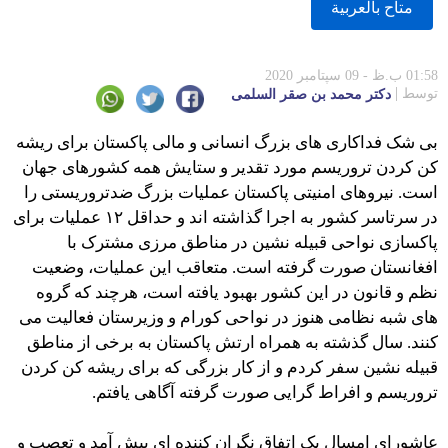
متاح بالعربية
01:58 ب.ظ - 09 سپتامبر 2020
توسط
دكتر محمد بن صقر السلمى
بی شک فداکاری های بزرگ انسانی و مالی پاکستان برای ریشه
کن کردن تروریسم مورد تقدیر و ستایش همه کشورهای جهان
است. نیروهای امنیتی پاکستان عملیات بزرگ ضدتروریستی را
در سرتاسر کشور به اجرا گذاشته اند و حداقل ۱۲ عملیات برای
پاکسازی نواحی قبیله نشین در مناطق مرزی مشترک با
افغانستان صورت گرفته است. متعاقب این عملیات، وضعیت
نظم و قانون در این کشور بهبود یافته است، هرچند که گروه
های شبه نظامی هنوز در نواحی کورام و وزیرستان فعالیت می
کنند. سال گذشته به همراه ارتش پاکستان به برخی از مناطق
قبیله نشین سفر کردم و از کار بزرگی که برای ریشه کن کردن
تروریسم و افراط گرایی صورت گرفته آگاهی یافتم.
عاشورای امسال یک اتفاق نگران کننده ای پیش آمد و تعصب و