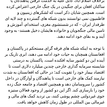
برخلاف اسلام آباد، کابل علیه به خدمت گرفتن پناهندگان یا
ساکنان افغان برای جنگیدن در یک جنگ خارجی اعتراض کرده
است. همچنین شایان ذکر است که لشکرهای زینبیون و
فاطمیون نمی توانستند بدون شبکه های گسترده و چند لایه ای
طرفدار ایران – که در شستشوی مغزی، استخدام، آموزش و
تامین مالی جنگجویان و خانواده هایشان دخیل هستند- به وجود
آیند و به بقای خود ادامه دهند.
با توجه به اینکه شبکه های فرقه گرای مستحکم در پاکستان و
افغانستان همچنان به حيات خود ادامه می دهند، ابری تاریک بر
آینده این دو کشور سایه افکنده است. پاکستان به درستی
شایسته سرمایه گذاری خارجی چندین میلیارد دلاری است تا
اقتصاد بیمار خود را تقویت کند؛ در حالی که افغانستان به شدت
نیازمند کمک های خارجی است تا پناهندگان و آوارگان در داخل
کشور را سروسامان دهد و همچنین اقتصاد و جامعه جنگ زده
خود را بازسازی کند. اگر این دو کشور از وجود فعالان ستیزه
جوی غیردولتی چشم پوشی کنند، بی تردید کمک های مالی و
غیرمالی بین المللی در طول زمان کاهش خواهد یافت.